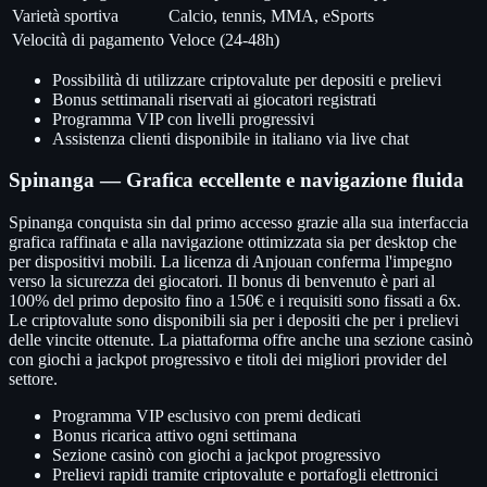
Varietà sportiva
Calcio, tennis, MMA, eSports
Velocità di pagamento
Veloce (24-48h)
Possibilità di utilizzare criptovalute per depositi e prelievi
Bonus settimanali riservati ai giocatori registrati
Programma VIP con livelli progressivi
Assistenza clienti disponibile in italiano via live chat
Spinanga — Grafica eccellente e navigazione fluida
Spinanga conquista sin dal primo accesso grazie alla sua interfaccia
grafica raffinata e alla navigazione ottimizzata sia per desktop che
per dispositivi mobili. La licenza di Anjouan conferma l'impegno
verso la sicurezza dei giocatori. Il bonus di benvenuto è pari al
100% del primo deposito fino a 150€ e i requisiti sono fissati a 6x.
Le criptovalute sono disponibili sia per i depositi che per i prelievi
delle vincite ottenute. La piattaforma offre anche una sezione casinò
con giochi a jackpot progressivo e titoli dei migliori provider del
settore.
Programma VIP esclusivo con premi dedicati
Bonus ricarica attivo ogni settimana
Sezione casinò con giochi a jackpot progressivo
Prelievi rapidi tramite criptovalute e portafogli elettronici