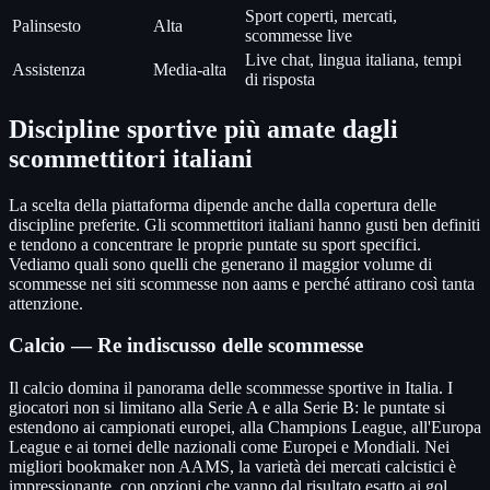
Sport coperti, mercati,
Palinsesto
Alta
scommesse live
Live chat, lingua italiana, tempi
Assistenza
Media-alta
di risposta
Discipline sportive più amate dagli
scommettitori italiani
La scelta della piattaforma dipende anche dalla copertura delle
discipline preferite. Gli scommettitori italiani hanno gusti ben definiti
e tendono a concentrare le proprie puntate su sport specifici.
Vediamo quali sono quelli che generano il maggior volume di
scommesse nei siti scommesse non aams e perché attirano così tanta
attenzione.
Calcio — Re indiscusso delle scommesse
Il calcio domina il panorama delle scommesse sportive in Italia. I
giocatori non si limitano alla Serie A e alla Serie B: le puntate si
estendono ai campionati europei, alla Champions League, all'Europa
League e ai tornei delle nazionali come Europei e Mondiali. Nei
migliori bookmaker non AAMS, la varietà dei mercati calcistici è
impressionante, con opzioni che vanno dal risultato esatto ai gol