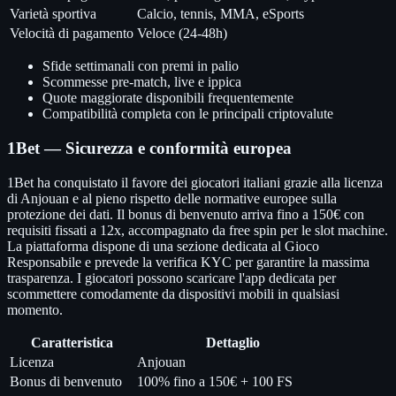
Varietà sportiva
Calcio, tennis, MMA, eSports
Velocità di pagamento
Veloce (24-48h)
Sfide settimanali con premi in palio
Scommesse pre-match, live e ippica
Quote maggiorate disponibili frequentemente
Compatibilità completa con le principali criptovalute
1Bet — Sicurezza e conformità europea
1Bet ha conquistato il favore dei giocatori italiani grazie alla licenza
di Anjouan e al pieno rispetto delle normative europee sulla
protezione dei dati. Il bonus di benvenuto arriva fino a 150€ con
requisiti fissati a 12x, accompagnato da free spin per le slot machine.
La piattaforma dispone di una sezione dedicata al Gioco
Responsabile e prevede la verifica KYC per garantire la massima
trasparenza. I giocatori possono scaricare l'app dedicata per
scommettere comodamente da dispositivi mobili in qualsiasi
momento.
Caratteristica
Dettaglio
Licenza
Anjouan
Bonus di benvenuto
100% fino a 150€ + 100 FS