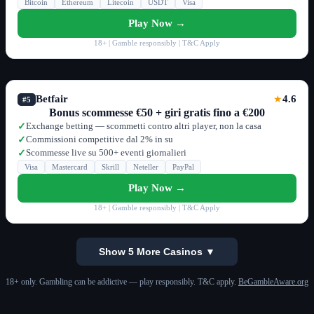
Bitcoin
Ethereum
Litecoin
USDT
Visa
Play Now →
18+ | Gamble responsibly | T&C Apply
Betfair
4.6
★
#5
Bonus scommesse €50 + giri gratis fino a €200
Exchange betting — scommetti contro altri player, non la casa
✓
Commissioni competitive dal 2% in su
✓
Scommesse live su 500+ eventi giornalieri
✓
Visa
Mastercard
Skrill
Neteller
PayPal
Play Now →
18+ | Gamble responsibly | T&C Apply
Show 5 More Casinos ▼
18+ only. Gambling can be addictive — play responsibly. T&C apply.
BeGambleAware.org