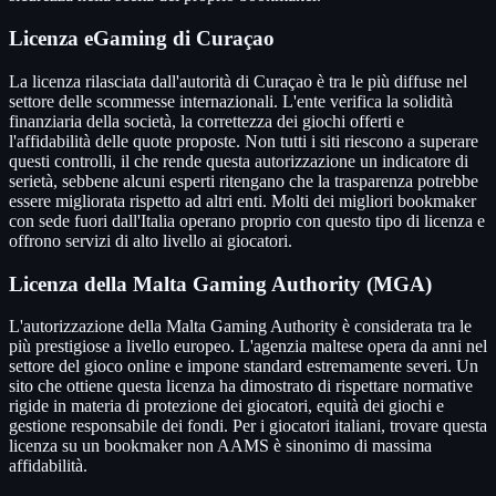
Licenza eGaming di Curaçao
La licenza rilasciata dall'autorità di Curaçao è tra le più diffuse nel
settore delle scommesse internazionali. L'ente verifica la solidità
finanziaria della società, la correttezza dei giochi offerti e
l'affidabilità delle quote proposte. Non tutti i siti riescono a superare
questi controlli, il che rende questa autorizzazione un indicatore di
serietà, sebbene alcuni esperti ritengano che la trasparenza potrebbe
essere migliorata rispetto ad altri enti. Molti dei migliori bookmaker
con sede fuori dall'Italia operano proprio con questo tipo di licenza e
offrono servizi di alto livello ai giocatori.
Licenza della Malta Gaming Authority (MGA)
L'autorizzazione della Malta Gaming Authority è considerata tra le
più prestigiose a livello europeo. L'agenzia maltese opera da anni nel
settore del gioco online e impone standard estremamente severi. Un
sito che ottiene questa licenza ha dimostrato di rispettare normative
rigide in materia di protezione dei giocatori, equità dei giochi e
gestione responsabile dei fondi. Per i giocatori italiani, trovare questa
licenza su un bookmaker non AAMS è sinonimo di massima
affidabilità.