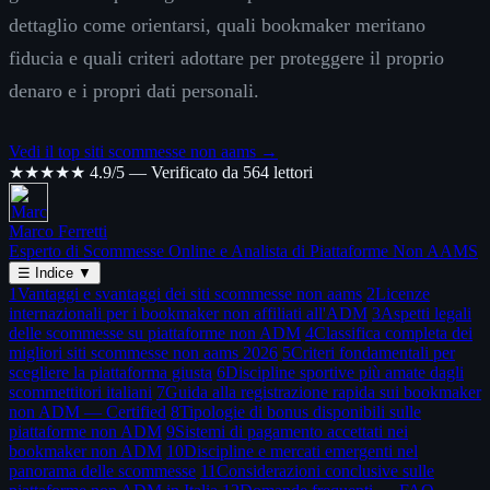
dettaglio come orientarsi, quali bookmaker meritano
fiducia e quali criteri adottare per proteggere il proprio
denaro e i propri dati personali.
Vedi il top siti scommesse non aams →
★★★★★
4.9/5 — Verificato da 564 lettori
Marco Ferretti
Esperto di Scommesse Online e Analista di Piattaforme Non AAMS
☰
Indice
▼
1
Vantaggi e svantaggi dei siti scommesse non aams
2
Licenze
internazionali per i bookmaker non affiliati all'ADM
3
Aspetti legali
delle scommesse su piattaforme non ADM
4
Classifica completa dei
migliori siti scommesse non aams 2026
5
Criteri fondamentali per
scegliere la piattaforma giusta
6
Discipline sportive più amate dagli
scommettitori italiani
7
Guida alla registrazione rapida sui bookmaker
non ADM — Certified
8
Tipologie di bonus disponibili sulle
piattaforme non ADM
9
Sistemi di pagamento accettati nei
bookmaker non ADM
10
Discipline e mercati emergenti nel
panorama delle scommesse
11
Considerazioni conclusive sulle