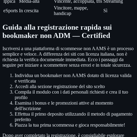
Ippica
Media-alta
Vincente, accoppiata, tris
Streaming
Vincitore, mappe,
eSports
In crescita
Sì
handicap
Guida alla registrazione rapida sui
bookmaker non ADM — Certified
Iscriversi a una piattaforma di scommesse non AAMS è un processo
semplice e veloce. A differenza dei siti con licenza italiana, non è
richiesta la verifica documentale immediata. Ecco i passaggi da
seguire per iniziare a scommettere senza errori e in totale sicurezza.
Individua un bookmaker non AAMS dotato di licenza valida
e verificata
Accedi alla sezione registrazione del sito scelto
Compila il modulo con i dati personali richiesti e crea il tuo
profilo
Esamina i bonus e le promozioni attive al momento
dell'iscrizione
Effettua il primo deposito utilizzando il metodo di pagamento
preferito
Piazza la tua prima scommessa e gioca responsabilmente!
Dopo aver completato la registrazione, è consigliabile esplorare