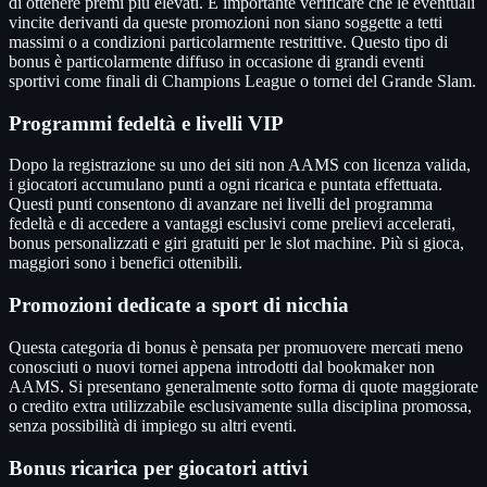
di ottenere premi più elevati. È importante verificare che le eventuali
vincite derivanti da queste promozioni non siano soggette a tetti
massimi o a condizioni particolarmente restrittive. Questo tipo di
bonus è particolarmente diffuso in occasione di grandi eventi
sportivi come finali di Champions League o tornei del Grande Slam.
Programmi fedeltà e livelli VIP
Dopo la registrazione su uno dei siti non AAMS con licenza valida,
i giocatori accumulano punti a ogni ricarica e puntata effettuata.
Questi punti consentono di avanzare nei livelli del programma
fedeltà e di accedere a vantaggi esclusivi come prelievi accelerati,
bonus personalizzati e giri gratuiti per le slot machine. Più si gioca,
maggiori sono i benefici ottenibili.
Promozioni dedicate a sport di nicchia
Questa categoria di bonus è pensata per promuovere mercati meno
conosciuti o nuovi tornei appena introdotti dal bookmaker non
AAMS. Si presentano generalmente sotto forma di quote maggiorate
o credito extra utilizzabile esclusivamente sulla disciplina promossa,
senza possibilità di impiego su altri eventi.
Bonus ricarica per giocatori attivi