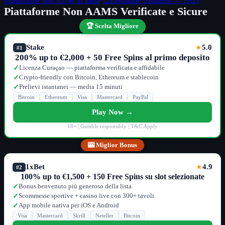
piattaforme non ADM in Italia
12
Domande frequenti — FAQ
Piattaforme Non AAMS Verificate e Sicure
🏆 Scelta Migliore
Stake
5.0
★
#1
200% up to €2,000 + 50 Free Spins al primo deposito
Licenza Curaçao — piattaforma verificata e affidabile
✓
Crypto-friendly con Bitcoin, Ethereum e stablecoin
✓
Prelievi istantanei — media 15 minuti
✓
Bitcoin
Ethereum
Visa
Mastercard
PayPal
Play Now →
18+ | Gamble responsibly | T&C Apply
🎰 Miglior Bonus
1xBet
4.9
★
#2
100% up to €1,500 + 150 Free Spins su slot selezionate
Bonus benvenuto più generoso della lista
✓
Scommesse sportive + casino live con 300+ tavoli
✓
App mobile nativa per iOS e Android
✓
Visa
Mastercard
Skrill
Neteller
Bitcoin