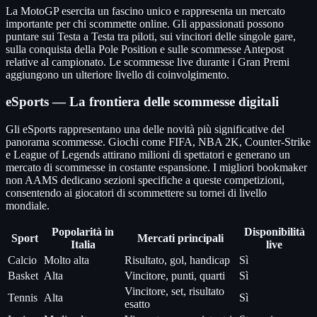
La MotoGP esercita un fascino unico e rappresenta un mercato
importante per chi scommette online. Gli appassionati possono
puntare sui Testa a Testa tra piloti, sui vincitori delle singole gare,
sulla conquista della Pole Position e sulle scommesse Antepost
relative al campionato. Le scommesse live durante i Gran Premi
aggiungono un ulteriore livello di coinvolgimento.
eSports — La frontiera delle scommesse digitali
Gli eSports rappresentano una delle novità più significative del
panorama scommesse. Giochi come FIFA, NBA 2K, Counter-Strike
e League of Legends attirano milioni di spettatori e generano un
mercato di scommesse in costante espansione. I migliori bookmaker
non AAMS dedicano sezioni specifiche a queste competizioni,
consentendo ai giocatori di scommettere su tornei di livello
mondiale.
Popolarità in
Disponibilità
Sport
Mercati principali
Italia
live
Calcio
Molto alta
Risultato, gol, handicap
Sì
Basket
Alta
Vincitore, punti, quarti
Sì
Vincitore, set, risultato
Tennis
Alta
Sì
esatto