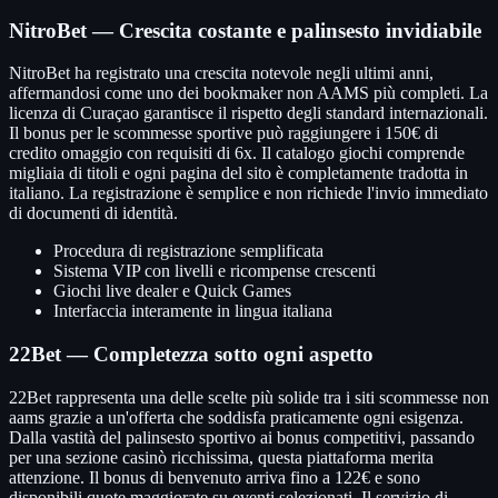
NitroBet — Crescita costante e palinsesto invidiabile
NitroBet ha registrato una crescita notevole negli ultimi anni,
affermandosi come uno dei bookmaker non AAMS più completi. La
licenza di Curaçao garantisce il rispetto degli standard internazionali.
Il bonus per le scommesse sportive può raggiungere i 150€ di
credito omaggio con requisiti di 6x. Il catalogo giochi comprende
migliaia di titoli e ogni pagina del sito è completamente tradotta in
italiano. La registrazione è semplice e non richiede l'invio immediato
di documenti di identità.
Procedura di registrazione semplificata
Sistema VIP con livelli e ricompense crescenti
Giochi live dealer e Quick Games
Interfaccia interamente in lingua italiana
22Bet — Completezza sotto ogni aspetto
22Bet rappresenta una delle scelte più solide tra i siti scommesse non
aams grazie a un'offerta che soddisfa praticamente ogni esigenza.
Dalla vastità del palinsesto sportivo ai bonus competitivi, passando
per una sezione casinò ricchissima, questa piattaforma merita
attenzione. Il bonus di benvenuto arriva fino a 122€ e sono
disponibili quote maggiorate su eventi selezionati. Il servizio di