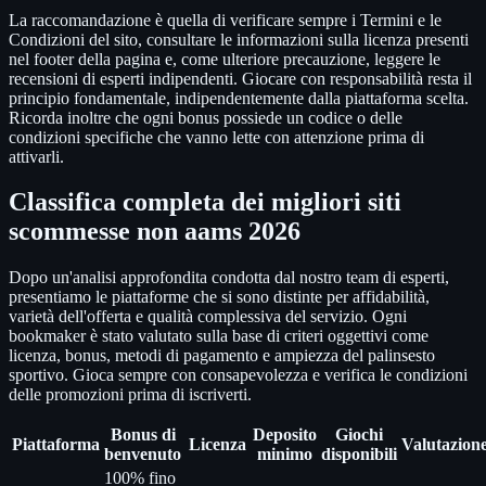
La raccomandazione è quella di verificare sempre i Termini e le
Condizioni del sito, consultare le informazioni sulla licenza presenti
nel footer della pagina e, come ulteriore precauzione, leggere le
recensioni di esperti indipendenti. Giocare con responsabilità resta il
principio fondamentale, indipendentemente dalla piattaforma scelta.
Ricorda inoltre che ogni bonus possiede un codice o delle
condizioni specifiche che vanno lette con attenzione prima di
attivarli.
Classifica completa dei migliori siti
scommesse non aams 2026
Dopo un'analisi approfondita condotta dal nostro team di esperti,
presentiamo le piattaforme che si sono distinte per affidabilità,
varietà dell'offerta e qualità complessiva del servizio. Ogni
bookmaker è stato valutato sulla base di criteri oggettivi come
licenza, bonus, metodi di pagamento e ampiezza del palinsesto
sportivo. Gioca sempre con consapevolezza e verifica le condizioni
delle promozioni prima di iscriverti.
Bonus di
Deposito
Giochi
Piattaforma
Licenza
Valutazion
benvenuto
minimo
disponibili
100% fino