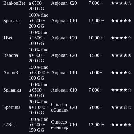
BankonBet
a €500 +
Anjouan
€20
7 000+
★★★★☆
200 GG
100% fino
Sportaza
a €500 +
Anjouan
€10
13 000+
★★★★★
200 GG
100% fino
1Bet
a 150€ +
Anjouan
€20
10 000+
★★★★☆
100 GG
100% fino
Rabona
a €500 +
Anjouan
€20
8 500+
★★★★★
200 GG
150% fino
AmunRa
a €3 000 +
Anjouan
€10
5 000+
★★★★☆
100 GG
100% fino
Spinanga
a €500 +
Anjouan
€10
7 000+
★★★★☆
200 GG
300% fino
Curacao
Sportuna
a €1 000 +
€20
6 000+
★★★☆☆
eGaming
100 GG
100% fino
Curacao
22Bet
a €500 +
€10
12 000+
★★★★★
eGaming
150 GG