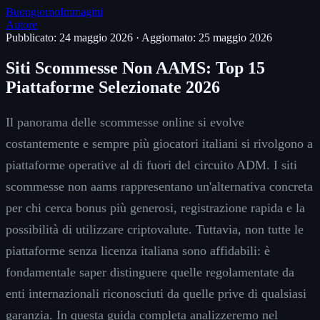
Buongiorno
Immagini
Autore
Pubblicato: 24 maggio 2026
·
Aggiornato: 25 maggio 2026
Siti Scommesse Non AAMS: Top 15
Piattaforme Selezionate 2026
Il panorama delle scommesse online si evolve
costantemente e sempre più giocatori italiani si rivolgono a
piattaforme operative al di fuori del circuito ADM. I siti
scommesse non aams rappresentano un'alternativa concreta
per chi cerca bonus più generosi, registrazione rapida e la
possibilità di utilizzare criptovalute. Tuttavia, non tutte le
piattaforme senza licenza italiana sono affidabili: è
fondamentale saper distinguere quelle regolamentate da
enti internazionali riconosciuti da quelle prive di qualsiasi
garanzia. In questa guida completa analizzeremo nel