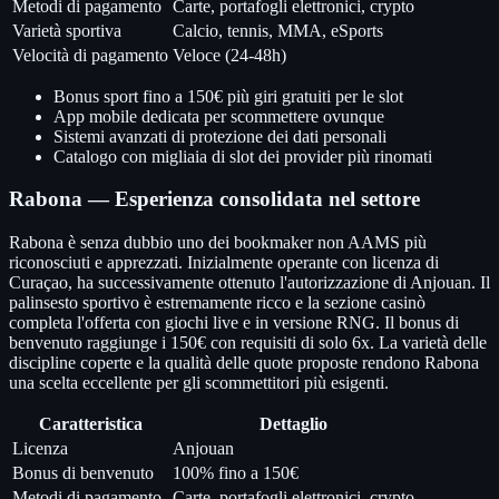
Metodi di pagamento
Carte, portafogli elettronici, crypto
Varietà sportiva
Calcio, tennis, MMA, eSports
Velocità di pagamento
Veloce (24-48h)
Bonus sport fino a 150€ più giri gratuiti per le slot
App mobile dedicata per scommettere ovunque
Sistemi avanzati di protezione dei dati personali
Catalogo con migliaia di slot dei provider più rinomati
Rabona — Esperienza consolidata nel settore
Rabona è senza dubbio uno dei bookmaker non AAMS più
riconosciuti e apprezzati. Inizialmente operante con licenza di
Curaçao, ha successivamente ottenuto l'autorizzazione di Anjouan. Il
palinsesto sportivo è estremamente ricco e la sezione casinò
completa l'offerta con giochi live e in versione RNG. Il bonus di
benvenuto raggiunge i 150€ con requisiti di solo 6x. La varietà delle
discipline coperte e la qualità delle quote proposte rendono Rabona
una scelta eccellente per gli scommettitori più esigenti.
Caratteristica
Dettaglio
Licenza
Anjouan
Bonus di benvenuto
100% fino a 150€
Metodi di pagamento
Carte, portafogli elettronici, crypto