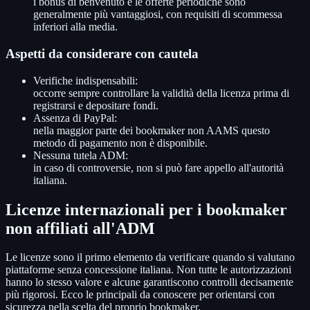
i bonus di benvenuto e le offerte periodiche sono
generalmente più vantaggiosi, con requisiti di scommessa
inferiori alla media.
Aspetti da considerare con cautela
Verifiche indispensabili:
occorre sempre controllare la validità della licenza prima di
registrarsi e depositare fondi.
Assenza di PayPal:
nella maggior parte dei bookmaker non AAMS questo
metodo di pagamento non è disponibile.
Nessuna tutela ADM:
in caso di controversie, non si può fare appello all'autorità
italiana.
Licenze internazionali per i bookmaker
non affiliati all'ADM
Le licenze sono il primo elemento da verificare quando si valutano
piattaforme senza concessione italiana. Non tutte le autorizzazioni
hanno lo stesso valore e alcune garantiscono controlli decisamente
più rigorosi. Ecco le principali da conoscere per orientarsi con
sicurezza nella scelta del proprio bookmaker.