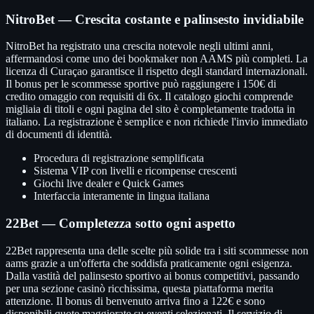
NitroBet — Crescita costante e palinsesto invidiabile
NitroBet ha registrato una crescita notevole negli ultimi anni,
affermandosi come uno dei bookmaker non AAMS più completi. La
licenza di Curaçao garantisce il rispetto degli standard internazionali.
Il bonus per le scommesse sportive può raggiungere i 150€ di
credito omaggio con requisiti di 6x. Il catalogo giochi comprende
migliaia di titoli e ogni pagina del sito è completamente tradotta in
italiano. La registrazione è semplice e non richiede l'invio immediato
di documenti di identità.
Procedura di registrazione semplificata
Sistema VIP con livelli e ricompense crescenti
Giochi live dealer e Quick Games
Interfaccia interamente in lingua italiana
22Bet — Completezza sotto ogni aspetto
22Bet rappresenta una delle scelte più solide tra i siti scommesse non
aams grazie a un'offerta che soddisfa praticamente ogni esigenza.
Dalla vastità del palinsesto sportivo ai bonus competitivi, passando
per una sezione casinò ricchissima, questa piattaforma merita
attenzione. Il bonus di benvenuto arriva fino a 122€ e sono
disponibili quote maggiorate su eventi selezionati. Il servizio di