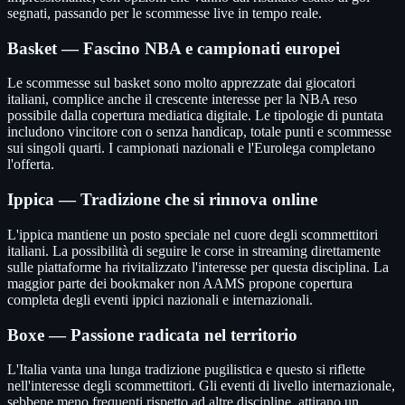
segnati, passando per le scommesse live in tempo reale.
Basket — Fascino NBA e campionati europei
Le scommesse sul basket sono molto apprezzate dai giocatori
italiani, complice anche il crescente interesse per la NBA reso
possibile dalla copertura mediatica digitale. Le tipologie di puntata
includono vincitore con o senza handicap, totale punti e scommesse
sui singoli quarti. I campionati nazionali e l'Eurolega completano
l'offerta.
Ippica — Tradizione che si rinnova online
L'ippica mantiene un posto speciale nel cuore degli scommettitori
italiani. La possibilità di seguire le corse in streaming direttamente
sulle piattaforme ha rivitalizzato l'interesse per questa disciplina. La
maggior parte dei bookmaker non AAMS propone copertura
completa degli eventi ippici nazionali e internazionali.
Boxe — Passione radicata nel territorio
L'Italia vanta una lunga tradizione pugilistica e questo si riflette
nell'interesse degli scommettitori. Gli eventi di livello internazionale,
sebbene meno frequenti rispetto ad altre discipline, attirano un