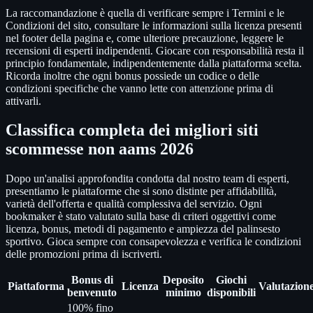
La raccomandazione è quella di verificare sempre i Termini e le
Condizioni del sito, consultare le informazioni sulla licenza presenti
nel footer della pagina e, come ulteriore precauzione, leggere le
recensioni di esperti indipendenti. Giocare con responsabilità resta il
principio fondamentale, indipendentemente dalla piattaforma scelta.
Ricorda inoltre che ogni bonus possiede un codice o delle
condizioni specifiche che vanno lette con attenzione prima di
attivarli.
Classifica completa dei migliori siti
scommesse non aams 2026
Dopo un'analisi approfondita condotta dal nostro team di esperti,
presentiamo le piattaforme che si sono distinte per affidabilità,
varietà dell'offerta e qualità complessiva del servizio. Ogni
bookmaker è stato valutato sulla base di criteri oggettivi come
licenza, bonus, metodi di pagamento e ampiezza del palinsesto
sportivo. Gioca sempre con consapevolezza e verifica le condizioni
delle promozioni prima di iscriverti.
Bonus di
Deposito
Giochi
Piattaforma
Licenza
Valutazion
benvenuto
minimo
disponibili
100% fino