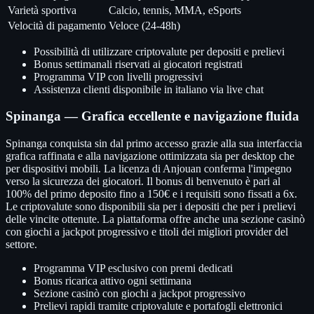
Varietà sportiva
Calcio, tennis, MMA, eSports
Velocità di pagamento
Veloce (24-48h)
Possibilità di utilizzare criptovalute per depositi e prelievi
Bonus settimanali riservati ai giocatori registrati
Programma VIP con livelli progressivi
Assistenza clienti disponibile in italiano via live chat
Spinanga — Grafica eccellente e navigazione fluida
Spinanga conquista sin dal primo accesso grazie alla sua interfaccia
grafica raffinata e alla navigazione ottimizzata sia per desktop che
per dispositivi mobili. La licenza di Anjouan conferma l'impegno
verso la sicurezza dei giocatori. Il bonus di benvenuto è pari al
100% del primo deposito fino a 150€ e i requisiti sono fissati a 6x.
Le criptovalute sono disponibili sia per i depositi che per i prelievi
delle vincite ottenute. La piattaforma offre anche una sezione casinò
con giochi a jackpot progressivo e titoli dei migliori provider del
settore.
Programma VIP esclusivo con premi dedicati
Bonus ricarica attivo ogni settimana
Sezione casinò con giochi a jackpot progressivo
Prelievi rapidi tramite criptovalute e portafogli elettronici