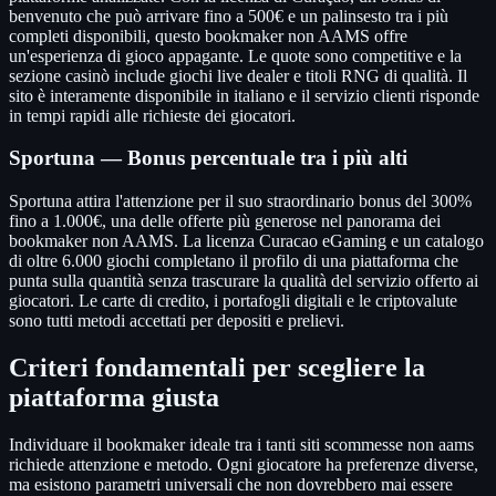
benvenuto che può arrivare fino a 500€ e un palinsesto tra i più
completi disponibili, questo bookmaker non AAMS offre
un'esperienza di gioco appagante. Le quote sono competitive e la
sezione casinò include giochi live dealer e titoli RNG di qualità. Il
sito è interamente disponibile in italiano e il servizio clienti risponde
in tempi rapidi alle richieste dei giocatori.
Sportuna — Bonus percentuale tra i più alti
Sportuna attira l'attenzione per il suo straordinario bonus del 300%
fino a 1.000€, una delle offerte più generose nel panorama dei
bookmaker non AAMS. La licenza Curacao eGaming e un catalogo
di oltre 6.000 giochi completano il profilo di una piattaforma che
punta sulla quantità senza trascurare la qualità del servizio offerto ai
giocatori. Le carte di credito, i portafogli digitali e le criptovalute
sono tutti metodi accettati per depositi e prelievi.
Criteri fondamentali per scegliere la
piattaforma giusta
Individuare il bookmaker ideale tra i tanti siti scommesse non aams
richiede attenzione e metodo. Ogni giocatore ha preferenze diverse,
ma esistono parametri universali che non dovrebbero mai essere