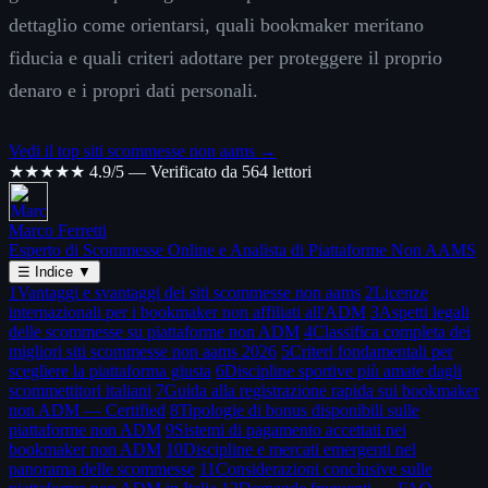
dettaglio come orientarsi, quali bookmaker meritano
fiducia e quali criteri adottare per proteggere il proprio
denaro e i propri dati personali.
Vedi il top siti scommesse non aams →
★★★★★
4.9/5 — Verificato da 564 lettori
Marco Ferretti
Esperto di Scommesse Online e Analista di Piattaforme Non AAMS
☰
Indice
▼
1
Vantaggi e svantaggi dei siti scommesse non aams
2
Licenze
internazionali per i bookmaker non affiliati all'ADM
3
Aspetti legali
delle scommesse su piattaforme non ADM
4
Classifica completa dei
migliori siti scommesse non aams 2026
5
Criteri fondamentali per
scegliere la piattaforma giusta
6
Discipline sportive più amate dagli
scommettitori italiani
7
Guida alla registrazione rapida sui bookmaker
non ADM — Certified
8
Tipologie di bonus disponibili sulle
piattaforme non ADM
9
Sistemi di pagamento accettati nei
bookmaker non ADM
10
Discipline e mercati emergenti nel
panorama delle scommesse
11
Considerazioni conclusive sulle