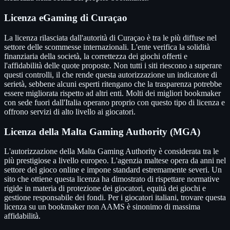
Licenza eGaming di Curaçao
La licenza rilasciata dall'autorità di Curaçao è tra le più diffuse nel
settore delle scommesse internazionali. L'ente verifica la solidità
finanziaria della società, la correttezza dei giochi offerti e
l'affidabilità delle quote proposte. Non tutti i siti riescono a superare
questi controlli, il che rende questa autorizzazione un indicatore di
serietà, sebbene alcuni esperti ritengano che la trasparenza potrebbe
essere migliorata rispetto ad altri enti. Molti dei migliori bookmaker
con sede fuori dall'Italia operano proprio con questo tipo di licenza e
offrono servizi di alto livello ai giocatori.
Licenza della Malta Gaming Authority (MGA)
L'autorizzazione della Malta Gaming Authority è considerata tra le
più prestigiose a livello europeo. L'agenzia maltese opera da anni nel
settore del gioco online e impone standard estremamente severi. Un
sito che ottiene questa licenza ha dimostrato di rispettare normative
rigide in materia di protezione dei giocatori, equità dei giochi e
gestione responsabile dei fondi. Per i giocatori italiani, trovare questa
licenza su un bookmaker non AAMS è sinonimo di massima
affidabilità.