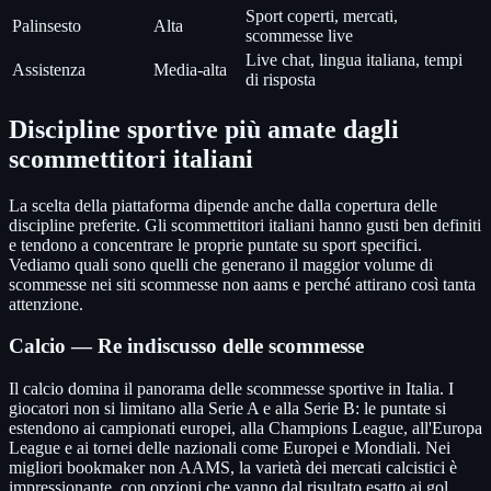
Sport coperti, mercati,
Palinsesto
Alta
scommesse live
Live chat, lingua italiana, tempi
Assistenza
Media-alta
di risposta
Discipline sportive più amate dagli
scommettitori italiani
La scelta della piattaforma dipende anche dalla copertura delle
discipline preferite. Gli scommettitori italiani hanno gusti ben definiti
e tendono a concentrare le proprie puntate su sport specifici.
Vediamo quali sono quelli che generano il maggior volume di
scommesse nei siti scommesse non aams e perché attirano così tanta
attenzione.
Calcio — Re indiscusso delle scommesse
Il calcio domina il panorama delle scommesse sportive in Italia. I
giocatori non si limitano alla Serie A e alla Serie B: le puntate si
estendono ai campionati europei, alla Champions League, all'Europa
League e ai tornei delle nazionali come Europei e Mondiali. Nei
migliori bookmaker non AAMS, la varietà dei mercati calcistici è
impressionante, con opzioni che vanno dal risultato esatto ai gol