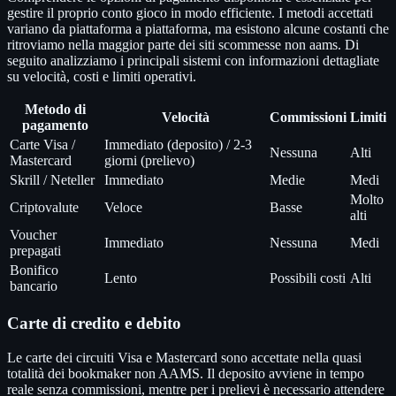
gestire il proprio conto gioco in modo efficiente. I metodi accettati
variano da piattaforma a piattaforma, ma esistono alcune costanti che
ritroviamo nella maggior parte dei siti scommesse non aams. Di
seguito analizziamo i principali sistemi con informazioni dettagliate
su velocità, costi e limiti operativi.
Metodo di
Velocità
Commissioni
Limiti
pagamento
Carte Visa /
Immediato (deposito) / 2-3
Nessuna
Alti
Mastercard
giorni (prelievo)
Skrill / Neteller
Immediato
Medie
Medi
Molto
Criptovalute
Veloce
Basse
alti
Voucher
Immediato
Nessuna
Medi
prepagati
Bonifico
Lento
Possibili costi
Alti
bancario
Carte di credito e debito
Le carte dei circuiti Visa e Mastercard sono accettate nella quasi
totalità dei bookmaker non AAMS. Il deposito avviene in tempo
reale senza commissioni, mentre per i prelievi è necessario attendere