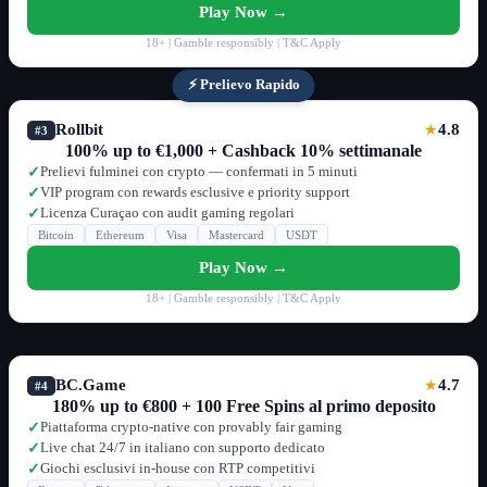
Play Now →
18+ | Gamble responsibly | T&C Apply
⚡ Prelievo Rapido
Rollbit
4.8
★
#3
100% up to €1,000 + Cashback 10% settimanale
Prelievi fulminei con crypto — confermati in 5 minuti
✓
VIP program con rewards esclusive e priority support
✓
Licenza Curaçao con audit gaming regolari
✓
Bitcoin
Ethereum
Visa
Mastercard
USDT
Play Now →
18+ | Gamble responsibly | T&C Apply
BC.Game
4.7
★
#4
180% up to €800 + 100 Free Spins al primo deposito
Piattaforma crypto-native con provably fair gaming
✓
Live chat 24/7 in italiano con supporto dedicato
✓
Giochi esclusivi in-house con RTP competitivi
✓