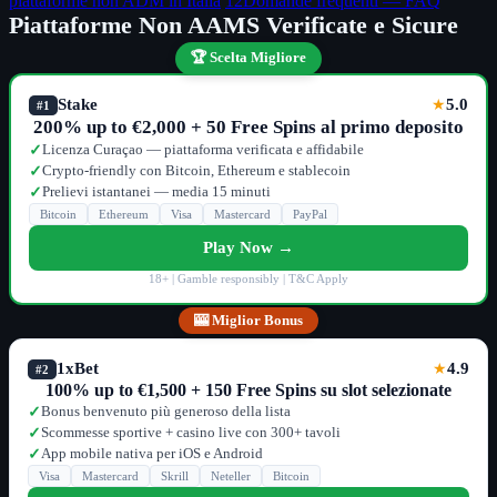
piattaforme non ADM in Italia
12
Domande frequenti — FAQ
Piattaforme Non AAMS Verificate e Sicure
🏆 Scelta Migliore
Stake
5.0
★
#1
200% up to €2,000 + 50 Free Spins al primo deposito
Licenza Curaçao — piattaforma verificata e affidabile
✓
Crypto-friendly con Bitcoin, Ethereum e stablecoin
✓
Prelievi istantanei — media 15 minuti
✓
Bitcoin
Ethereum
Visa
Mastercard
PayPal
Play Now →
18+ | Gamble responsibly | T&C Apply
🎰 Miglior Bonus
1xBet
4.9
★
#2
100% up to €1,500 + 150 Free Spins su slot selezionate
Bonus benvenuto più generoso della lista
✓
Scommesse sportive + casino live con 300+ tavoli
✓
App mobile nativa per iOS e Android
✓
Visa
Mastercard
Skrill
Neteller
Bitcoin