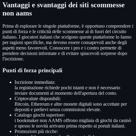
Vantaggi e svantaggi dei siti scommesse
non aams
Prima di esplorare le singole piattaforme, è opportuno comprendere i
punti di forza e le criticità delle scommesse al di fuori del circuito
italiano. I giocatori italiani che scelgono queste piattaforme lo fanno
per ragioni specifiche, ma devono essere consapevoli anche degli
aspetti meno favorevoli. Conoscere i pro e i contro permette di
prendere decisioni informate e di evitare spiacevoli sorprese dopo
l'iscrizione.
Punti di forza principali
Iscrizione immediata:
la registrazione richiede pochi istanti e non è necessario
inviare documenti al momento dell'apertura del conto.
Criptovalute disponibili:
Bitcoin, Ethereum e altre monete digitali sono accettate per
depositi e prelievi senza commissioni elevate.
Catalogo giochi superiore:
i bookmaker non AAMS offrono migliaia di giochi da casinò
e spesso le novità arrivano prima rispetto ai portali italiani.
Promozioni più ricche: