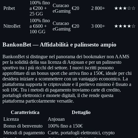
100% fino
Curacao
Pribet
a €200 +
€20
2 800+
★★★☆☆
eGaming
25 GG
100% fino
Curacao
NitroBet
a €600 +
€20
3 000+
★★★★☆
eGaming
100 GG
BankonBet — Affidabilità e palinsesto ampio
BankonBet si distingue nel panorama dei bookmaker non AAMS
per la solidità della sua licenza di Anjouan e per un palinsesto
sportivo tra i più ricchi del settore. I nuovi iscritti possono
approfittare di un bonus sport che arriva fino a 150€, ideale per chi
desidera iniziare a scommettere con un vantaggio economico. La
piattaforma supporta le criptovalute e il prelievo minimo è fissato a
soli 10€. Tra i metodi di pagamento troviamo carte di credito,
portafogli elettronici e monete digitali, il che rende questa
piattaforma particolarmente versatile.
Caratteristica
Dettaglio
Licenza
Anjouan
Bonus di benvenuto
100% fino a 150€
Metodi di pagamento
Carte, portafogli elettronici, crypto