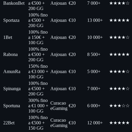
BankonBet
a €500 +
Anjouan
€20
7 000+
★★★★☆
200 GG
100% fino
Sportaza
a €500 +
Anjouan
€10
13 000+
★★★★★
200 GG
100% fino
1Bet
a 150€ +
Anjouan
€20
10 000+
★★★★☆
100 GG
100% fino
Rabona
a €500 +
Anjouan
€20
8 500+
★★★★★
200 GG
150% fino
AmunRa
a €3 000 +
Anjouan
€10
5 000+
★★★★☆
100 GG
100% fino
Spinanga
a €500 +
Anjouan
€10
7 000+
★★★★☆
200 GG
300% fino
Curacao
Sportuna
a €1 000 +
€20
6 000+
★★★☆☆
eGaming
100 GG
100% fino
Curacao
22Bet
a €500 +
€10
12 000+
★★★★★
eGaming
150 GG