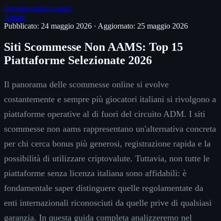
Buongiorno
Immagini
Autore
Pubblicato: 24 maggio 2026
·
Aggiornato: 25 maggio 2026
Siti Scommesse Non AAMS: Top 15
Piattaforme Selezionate 2026
Il panorama delle scommesse online si evolve
costantemente e sempre più giocatori italiani si rivolgono a
piattaforme operative al di fuori del circuito ADM. I siti
scommesse non aams rappresentano un'alternativa concreta
per chi cerca bonus più generosi, registrazione rapida e la
possibilità di utilizzare criptovalute. Tuttavia, non tutte le
piattaforme senza licenza italiana sono affidabili: è
fondamentale saper distinguere quelle regolamentate da
enti internazionali riconosciuti da quelle prive di qualsiasi
garanzia. In questa guida completa analizzeremo nel