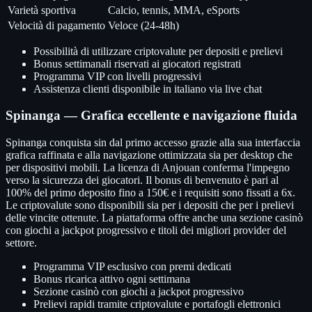
Varietà sportiva
Calcio, tennis, MMA, eSports
Velocità di pagamento
Veloce (24-48h)
Possibilità di utilizzare criptovalute per depositi e prelievi
Bonus settimanali riservati ai giocatori registrati
Programma VIP con livelli progressivi
Assistenza clienti disponibile in italiano via live chat
Spinanga — Grafica eccellente e navigazione fluida
Spinanga conquista sin dal primo accesso grazie alla sua interfaccia
grafica raffinata e alla navigazione ottimizzata sia per desktop che
per dispositivi mobili. La licenza di Anjouan conferma l'impegno
verso la sicurezza dei giocatori. Il bonus di benvenuto è pari al
100% del primo deposito fino a 150€ e i requisiti sono fissati a 6x.
Le criptovalute sono disponibili sia per i depositi che per i prelievi
delle vincite ottenute. La piattaforma offre anche una sezione casinò
con giochi a jackpot progressivo e titoli dei migliori provider del
settore.
Programma VIP esclusivo con premi dedicati
Bonus ricarica attivo ogni settimana
Sezione casinò con giochi a jackpot progressivo
Prelievi rapidi tramite criptovalute e portafogli elettronici