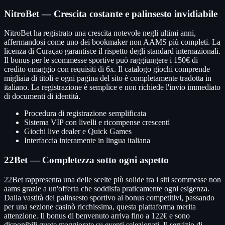
NitroBet — Crescita costante e palinsesto invidiabile
NitroBet ha registrato una crescita notevole negli ultimi anni,
affermandosi come uno dei bookmaker non AAMS più completi. La
licenza di Curaçao garantisce il rispetto degli standard internazionali.
Il bonus per le scommesse sportive può raggiungere i 150€ di
credito omaggio con requisiti di 6x. Il catalogo giochi comprende
migliaia di titoli e ogni pagina del sito è completamente tradotta in
italiano. La registrazione è semplice e non richiede l'invio immediato
di documenti di identità.
Procedura di registrazione semplificata
Sistema VIP con livelli e ricompense crescenti
Giochi live dealer e Quick Games
Interfaccia interamente in lingua italiana
22Bet — Completezza sotto ogni aspetto
22Bet rappresenta una delle scelte più solide tra i siti scommesse non
aams grazie a un'offerta che soddisfa praticamente ogni esigenza.
Dalla vastità del palinsesto sportivo ai bonus competitivi, passando
per una sezione casinò ricchissima, questa piattaforma merita
attenzione. Il bonus di benvenuto arriva fino a 122€ e sono
disponibili quote maggiorate su eventi selezionati. Il servizio di