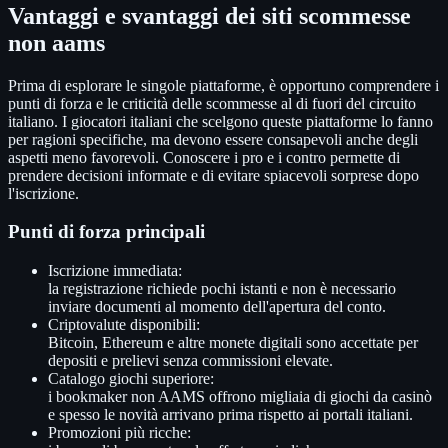
Vantaggi e svantaggi dei siti scommesse
non aams
Prima di esplorare le singole piattaforme, è opportuno comprendere i
punti di forza e le criticità delle scommesse al di fuori del circuito
italiano. I giocatori italiani che scelgono queste piattaforme lo fanno
per ragioni specifiche, ma devono essere consapevoli anche degli
aspetti meno favorevoli. Conoscere i pro e i contro permette di
prendere decisioni informate e di evitare spiacevoli sorprese dopo
l'iscrizione.
Punti di forza principali
Iscrizione immediata:
la registrazione richiede pochi istanti e non è necessario
inviare documenti al momento dell'apertura del conto.
Criptovalute disponibili:
Bitcoin, Ethereum e altre monete digitali sono accettate per
depositi e prelievi senza commissioni elevate.
Catalogo giochi superiore:
i bookmaker non AAMS offrono migliaia di giochi da casinò
e spesso le novità arrivano prima rispetto ai portali italiani.
Promozioni più ricche: