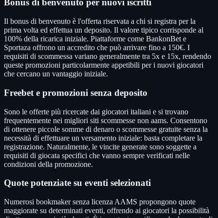
Bonus di benvenuto per nuovi iscritti
Il bonus di benvenuto è l'offerta riservata a chi si registra per la
prima volta ed effettua un deposito. Il valore tipico corrisponde al
100% della ricarica iniziale. Piattaforme come BankonBet e
Sportaza offrono un accredito che può arrivare fino a 150€. I
requisiti di scommessa variano generalmente tra 5x e 15x, rendendo
queste promozioni particolarmente appetibili per i nuovi giocatori
che cercano un vantaggio iniziale.
Freebet e promozioni senza deposito
Sono le offerte più ricercate dai giocatori italiani e si trovano
frequentemente nei migliori siti scommesse non aams. Consentono
di ottenere piccole somme di denaro o scommesse gratuite senza la
necessità di effettuare un versamento iniziale: basta completare la
registrazione. Naturalmente, le vincite generate sono soggette a
requisiti di giocata specifici che vanno sempre verificati nelle
condizioni della promozione.
Quote potenziate su eventi selezionati
Numerosi bookmaker senza licenza AAMS propongono quote
maggiorate su determinati eventi, offrendo ai giocatori la possibilità