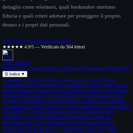
dettaglio come orientarsi, quali bookmaker meritano
fiducia e quali criteri adottare per proteggere il proprio
denaro e i propri dati personali.
Vedi il top siti scommesse non aams →
★★★★★
4.9/5 — Verificato da 564 lettori
Marco Ferretti
Esperto di Scommesse Online e Analista di Piattaforme Non AAMS
☰
Indice
▼
1
Vantaggi e svantaggi dei siti scommesse non aams
2
Licenze
internazionali per i bookmaker non affiliati all'ADM
3
Aspetti legali
delle scommesse su piattaforme non ADM
4
Classifica completa dei
migliori siti scommesse non aams 2026
5
Criteri fondamentali per
scegliere la piattaforma giusta
6
Discipline sportive più amate dagli
scommettitori italiani
7
Guida alla registrazione rapida sui bookmaker
non ADM — Certified
8
Tipologie di bonus disponibili sulle
piattaforme non ADM
9
Sistemi di pagamento accettati nei
bookmaker non ADM
10
Discipline e mercati emergenti nel
panorama delle scommesse
11
Considerazioni conclusive sulle