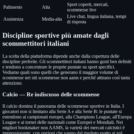
Sport coperti, mercati,
Palinsesto
Alta
scommesse live
Live chat, lingua italiana, tempi
Assistenza
Media-alta
di risposta
Discipline sportive più amate dagli
scommettitori italiani
La scelta della piattaforma dipende anche dalla copertura delle
discipline preferite. Gli scommettitori italiani hanno gusti ben definiti
e tendono a concentrare le proprie puntate su sport specifici.
Vediamo quali sono quelli che generano il maggior volume di
scommesse nei siti scommesse non aams e perché attirano così tanta
attenzione.
Calcio — Re indiscusso delle scommesse
Il calcio domina il panorama delle scommesse sportive in Italia. I
giocatori non si limitano alla Serie A e alla Serie B: le puntate si
estendono ai campionati europei, alla Champions League, all'Europa
League e ai tornei delle nazionali come Europei e Mondiali. Nei
migliori bookmaker non AAMS, la varietà dei mercati calcistici è
impressionante, con opzioni che vanno dal risultato esatto ai gol