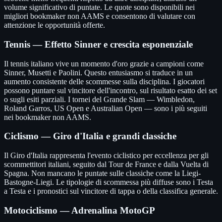
volume significativo di puntate. Le quote sono disponibili nei
migliori bookmaker non AAMS e consentono di valutare con
attenzione le opportunità offerte.
Tennis — Effetto Sinner e crescita esponenziale
Il tennis italiano vive un momento d'oro grazie a campioni come
Sinner, Musetti e Paolini. Questo entusiasmo si traduce in un
aumento consistente delle scommesse sulla disciplina. I giocatori
possono puntare sul vincitore dell'incontro, sul risultato esatto dei set
o sugli esiti parziali. I tornei del Grande Slam — Wimbledon,
Roland Garros, US Open e Australian Open — sono i più seguiti
nei bookmaker non AAMS.
Ciclismo — Giro d'Italia e grandi classiche
Il Giro d'Italia rappresenta l'evento ciclistico per eccellenza per gli
scommettitori italiani, seguito dal Tour de France e dalla Vuelta di
Spagna. Non mancano le puntate sulle classiche come la Liegi-
Bastogne-Liegi. Le tipologie di scommessa più diffuse sono i Testa
a Testa e i pronostici sul vincitore di tappa o della classifica generale.
Motociclismo — Adrenalina MotoGP