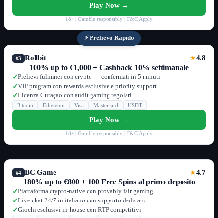
Play Now →
18+ | Gamble responsibly | T&C Apply
⚡ Prelievo Rapido
Rollbit
4.8
★
#3
100% up to €1,000 + Cashback 10% settimanale
Prelievi fulminei con crypto — confermati in 5 minuti
✓
VIP program con rewards esclusive e priority support
✓
Licenza Curaçao con audit gaming regolari
✓
Bitcoin
Ethereum
Visa
Mastercard
USDT
Play Now →
18+ | Gamble responsibly | T&C Apply
BC.Game
4.7
★
#4
180% up to €800 + 100 Free Spins al primo deposito
Piattaforma crypto-native con provably fair gaming
✓
Live chat 24/7 in italiano con supporto dedicato
✓
Giochi esclusivi in-house con RTP competitivi
✓