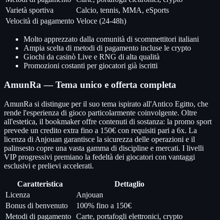
Varietà sportiva
Calcio, tennis, MMA, eSports
Velocità di pagamento
Veloce (24-48h)
Molto apprezzato dalla comunità di scommettitori italiani
Ampia scelta di metodi di pagamento incluse le crypto
Giochi da casinò Live e RNG di alta qualità
Promozioni costanti per giocatori già iscritti
AmunRa — Tema unico e offerta completa
AmunRa si distingue per il suo tema ispirato all'Antico Egitto, che
rende l'esperienza di gioco particolarmente coinvolgente. Oltre
all'estetica, il bookmaker offre contenuti di sostanza: la promo sport
prevede un credito extra fino a 150€ con requisiti pari a 6x. La
licenza di Anjouan garantisce la sicurezza delle operazioni e il
palinsesto copre una vasta gamma di discipline e mercati. I livelli
VIP progressivi premiano la fedeltà dei giocatori con vantaggi
esclusivi e prelievi accelerati.
Caratteristica
Dettaglio
Licenza
Anjouan
Bonus di benvenuto
100% fino a 150€
Metodi di pagamento
Carte, portafogli elettronici, crypto