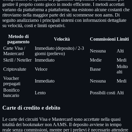
gestire il proprio conto gioco in modo efficiente. I metodi accettati
variano da piattaforma a piattaforma, ma esistono alcune costanti che
ritroviamo nella maggior parte dei siti scommesse non aams. Di
seguito analizziamo i principali sistemi con informazioni dettagliate
su velocità, costi e limiti operativi.
Metodo di
Velocità
Commissioni
Limiti
pagamento
Carte Visa /
Immediato (deposito) / 2-3
Nessuna
Alti
Mastercard
giorni (prelievo)
Skrill / Neteller
Immediato
Medie
Medi
Molto
Criptovalute
Veloce
Basse
alti
Voucher
Immediato
Nessuna
Medi
prepagati
Bonifico
Lento
Possibili costi
Alti
bancario
Carte di credito e debito
Le carte dei circuiti Visa e Mastercard sono accettate nella quasi
totalità dei bookmaker non AAMS. Il deposito avviene in tempo
reale senza commissioni, mentre per i prelievi è necessario attendere