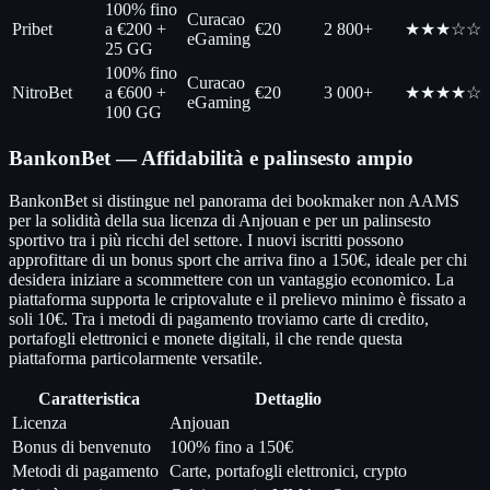
100% fino
Curacao
Pribet
a €200 +
€20
2 800+
★★★☆☆
eGaming
25 GG
100% fino
Curacao
NitroBet
a €600 +
€20
3 000+
★★★★☆
eGaming
100 GG
BankonBet — Affidabilità e palinsesto ampio
BankonBet si distingue nel panorama dei bookmaker non AAMS
per la solidità della sua licenza di Anjouan e per un palinsesto
sportivo tra i più ricchi del settore. I nuovi iscritti possono
approfittare di un bonus sport che arriva fino a 150€, ideale per chi
desidera iniziare a scommettere con un vantaggio economico. La
piattaforma supporta le criptovalute e il prelievo minimo è fissato a
soli 10€. Tra i metodi di pagamento troviamo carte di credito,
portafogli elettronici e monete digitali, il che rende questa
piattaforma particolarmente versatile.
Caratteristica
Dettaglio
Licenza
Anjouan
Bonus di benvenuto
100% fino a 150€
Metodi di pagamento
Carte, portafogli elettronici, crypto