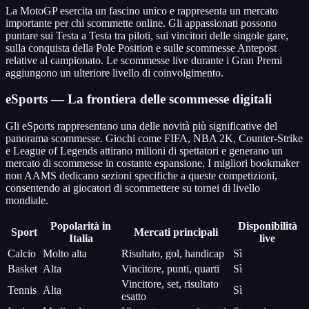
La MotoGP esercita un fascino unico e rappresenta un mercato
importante per chi scommette online. Gli appassionati possono
puntare sui Testa a Testa tra piloti, sui vincitori delle singole gare,
sulla conquista della Pole Position e sulle scommesse Antepost
relative al campionato. Le scommesse live durante i Gran Premi
aggiungono un ulteriore livello di coinvolgimento.
eSports — La frontiera delle scommesse digitali
Gli eSports rappresentano una delle novità più significative del
panorama scommesse. Giochi come FIFA, NBA 2K, Counter-Strike
e League of Legends attirano milioni di spettatori e generano un
mercato di scommesse in costante espansione. I migliori bookmaker
non AAMS dedicano sezioni specifiche a queste competizioni,
consentendo ai giocatori di scommettere su tornei di livello
mondiale.
Popolarità in
Disponibilità
Sport
Mercati principali
Italia
live
Calcio
Molto alta
Risultato, gol, handicap
Sì
Basket
Alta
Vincitore, punti, quarti
Sì
Vincitore, set, risultato
Tennis
Alta
Sì
esatto