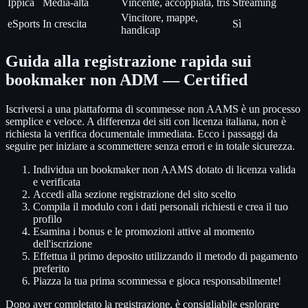
Ippica
Media-alta
Vincente, accoppiata, tris
Streaming
Vincitore, mappe,
eSports
In crescita
Sì
handicap
Guida alla registrazione rapida sui
bookmaker non ADM — Certified
Iscriversi a una piattaforma di scommesse non AAMS è un processo
semplice e veloce. A differenza dei siti con licenza italiana, non è
richiesta la verifica documentale immediata. Ecco i passaggi da
seguire per iniziare a scommettere senza errori e in totale sicurezza.
Individua un bookmaker non AAMS dotato di licenza valida
e verificata
Accedi alla sezione registrazione del sito scelto
Compila il modulo con i dati personali richiesti e crea il tuo
profilo
Esamina i bonus e le promozioni attive al momento
dell'iscrizione
Effettua il primo deposito utilizzando il metodo di pagamento
preferito
Piazza la tua prima scommessa e gioca responsabilmente!
Dopo aver completato la registrazione, è consigliabile esplorare