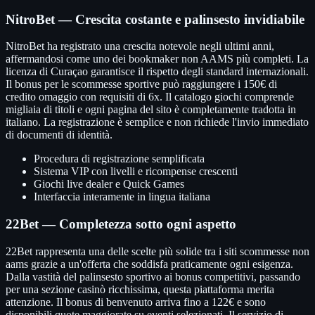
NitroBet — Crescita costante e palinsesto invidiabile
NitroBet ha registrato una crescita notevole negli ultimi anni,
affermandosi come uno dei bookmaker non AAMS più completi. La
licenza di Curaçao garantisce il rispetto degli standard internazionali.
Il bonus per le scommesse sportive può raggiungere i 150€ di
credito omaggio con requisiti di 6x. Il catalogo giochi comprende
migliaia di titoli e ogni pagina del sito è completamente tradotta in
italiano. La registrazione è semplice e non richiede l'invio immediato
di documenti di identità.
Procedura di registrazione semplificata
Sistema VIP con livelli e ricompense crescenti
Giochi live dealer e Quick Games
Interfaccia interamente in lingua italiana
22Bet — Completezza sotto ogni aspetto
22Bet rappresenta una delle scelte più solide tra i siti scommesse non
aams grazie a un'offerta che soddisfa praticamente ogni esigenza.
Dalla vastità del palinsesto sportivo ai bonus competitivi, passando
per una sezione casinò ricchissima, questa piattaforma merita
attenzione. Il bonus di benvenuto arriva fino a 122€ e sono
disponibili quote maggiorate su eventi selezionati. Il servizio di