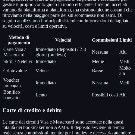
gestire il proprio conto gioco in modo efficiente. I metodi accettati
variano da piattaforma a piattaforma, ma esistono alcune costanti che
ritroviamo nella maggior parte dei siti scommesse non aams. Di
seguito analizziamo i principali sistemi con informazioni dettagliate
su velocità, costi e limiti operativi.
Metodo di
Velocità
Commissioni
Limiti
pagamento
Carte Visa /
Immediato (deposito) / 2-3
Nessuna
Alti
Mastercard
giorni (prelievo)
Skrill / Neteller
Immediato
Medie
Medi
Molto
Criptovalute
Veloce
Basse
alti
Voucher
Immediato
Nessuna
Medi
prepagati
Bonifico
Lento
Possibili costi
Alti
bancario
Carte di credito e debito
Le carte dei circuiti Visa e Mastercard sono accettate nella quasi
totalità dei bookmaker non AAMS. Il deposito avviene in tempo
reale senza commissioni, mentre per i prelievi è necessario attendere