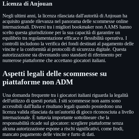
Licenza di Anjouan
Negli ultimi anni, la licenza rilasciata dall'autorità di Anjouan ha
acquisito grande rilevanza nel panorama delle scommesse online
internazionali. Diversi tra i migliori bookmaker non AAMS hanno
scelto questa giurisdizione per la sua capacità di garantire un
equilibrio tra regolamentazione efficace e flessibilità operativa. I
controlli includono la verifica dei fondi destinati al pagamento delle
vincite e la conformità ai protocolli di sicurezza digitale. Questa
autorizzazione sta diventando uno standard di riferimento per
numerose piattaforme che accettano giocatori italiani.
Aspetti legali delle scommesse su
piattaforme non ADM
Una domanda frequente tra i giocatori italiani riguarda la legalità
dell'utilizzo di questi portali. I siti scommesse non aams sono
accessibili dall'Italia e risultano legali quando possiedono una
licenza valida rilasciata da un'autorità di gioco riconosciuta a livello
internazionale. È tuttavia importante sottolineare che la
responsabilità ricade sul giocatore: scegliere piattaforme senza
alcuna autorizzazione espone a rischi significativi, come frodi,
mancato pagamento delle vincite e furto di dati.