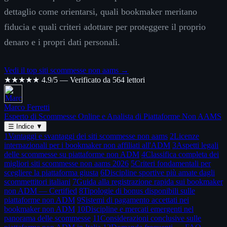
dettaglio come orientarsi, quali bookmaker meritano
fiducia e quali criteri adottare per proteggere il proprio
denaro e i propri dati personali.
Vedi il top siti scommesse non aams →
★★★★★
4.9/5 — Verificato da 564 lettori
Marco Ferretti
Esperto di Scommesse Online e Analista di Piattaforme Non AAMS
☰
Indice
▼
1
Vantaggi e svantaggi dei siti scommesse non aams
2
Licenze
internazionali per i bookmaker non affiliati all'ADM
3
Aspetti legali
delle scommesse su piattaforme non ADM
4
Classifica completa dei
migliori siti scommesse non aams 2026
5
Criteri fondamentali per
scegliere la piattaforma giusta
6
Discipline sportive più amate dagli
scommettitori italiani
7
Guida alla registrazione rapida sui bookmaker
non ADM — Certified
8
Tipologie di bonus disponibili sulle
piattaforme non ADM
9
Sistemi di pagamento accettati nei
bookmaker non ADM
10
Discipline e mercati emergenti nel
panorama delle scommesse
11
Considerazioni conclusive sulle