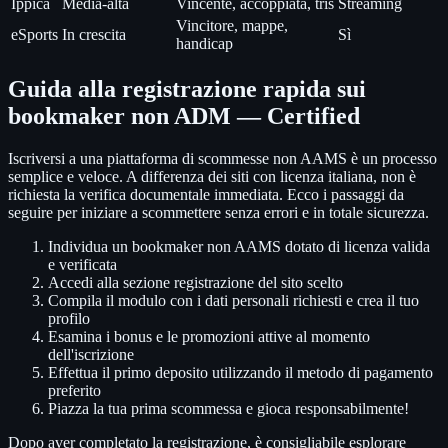
Ippica
Media-alta
Vincente, accoppiata, tris
Streaming
Vincitore, mappe,
eSports
In crescita
Sì
handicap
Guida alla registrazione rapida sui
bookmaker non ADM — Certified
Iscriversi a una piattaforma di scommesse non AAMS è un processo
semplice e veloce. A differenza dei siti con licenza italiana, non è
richiesta la verifica documentale immediata. Ecco i passaggi da
seguire per iniziare a scommettere senza errori e in totale sicurezza.
Individua un bookmaker non AAMS dotato di licenza valida
e verificata
Accedi alla sezione registrazione del sito scelto
Compila il modulo con i dati personali richiesti e crea il tuo
profilo
Esamina i bonus e le promozioni attive al momento
dell'iscrizione
Effettua il primo deposito utilizzando il metodo di pagamento
preferito
Piazza la tua prima scommessa e gioca responsabilmente!
Dopo aver completato la registrazione, è consigliabile esplorare