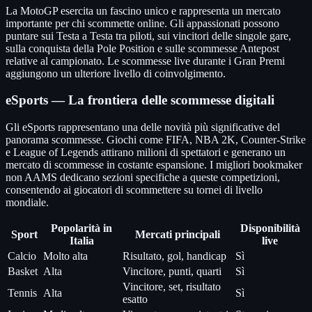
La MotoGP esercita un fascino unico e rappresenta un mercato
importante per chi scommette online. Gli appassionati possono
puntare sui Testa a Testa tra piloti, sui vincitori delle singole gare,
sulla conquista della Pole Position e sulle scommesse Antepost
relative al campionato. Le scommesse live durante i Gran Premi
aggiungono un ulteriore livello di coinvolgimento.
eSports — La frontiera delle scommesse digitali
Gli eSports rappresentano una delle novità più significative del
panorama scommesse. Giochi come FIFA, NBA 2K, Counter-Strike
e League of Legends attirano milioni di spettatori e generano un
mercato di scommesse in costante espansione. I migliori bookmaker
non AAMS dedicano sezioni specifiche a queste competizioni,
consentendo ai giocatori di scommettere su tornei di livello
mondiale.
Popolarità in
Disponibilità
Sport
Mercati principali
Italia
live
Calcio
Molto alta
Risultato, gol, handicap
Sì
Basket
Alta
Vincitore, punti, quarti
Sì
Vincitore, set, risultato
Tennis
Alta
Sì
esatto