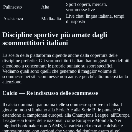
Sport coperti, mercati,
Palinsesto
Alta
scommesse live
Live chat, lingua italiana, tempi
Assistenza
Media-alta
di risposta
Discipline sportive più amate dagli
scommettitori italiani
La scelta della piattaforma dipende anche dalla copertura delle
discipline preferite. Gli scommettitori italiani hanno gusti ben definiti
e tendono a concentrare le proprie puntate su sport specifici.
Vediamo quali sono quelli che generano il maggior volume di
scommesse nei siti scommesse non aams e perché attirano così tanta
attenzione.
Calcio — Re indiscusso delle scommesse
Il calcio domina il panorama delle scommesse sportive in Italia. I
giocatori non si limitano alla Serie A e alla Serie B: le puntate si
estendono ai campionati europei, alla Champions League, all'Europa
League e ai tornei delle nazionali come Europei e Mondiali. Nei
migliori bookmaker non AAMS, la varietà dei mercati calcistici è
impressionante, con opzioni che vanno dal risultato esatto ai gol