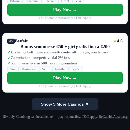
Bitcoin
Ethereum
Litecoin
USDT
Visa
Play Now →
18+ | Gamble responsibly | T&C Apply
Betfair
4.6
★
#5
Bonus scommesse €50 + giri gratis fino a €200
Exchange betting — scommetti contro altri player, non la casa
✓
Commissioni competitive dal 2% in su
✓
Scommesse live su 500+ eventi giornalieri
✓
Visa
Mastercard
Skrill
Neteller
PayPal
Play Now →
18+ | Gamble responsibly | T&C Apply
Show 5 More Casinos ▼
18+ only. Gambling can be addictive — play responsibly. T&C apply.
BeGambleAware.org