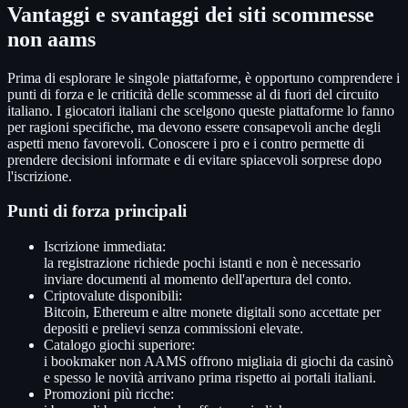
Vantaggi e svantaggi dei siti scommesse
non aams
Prima di esplorare le singole piattaforme, è opportuno comprendere i
punti di forza e le criticità delle scommesse al di fuori del circuito
italiano. I giocatori italiani che scelgono queste piattaforme lo fanno
per ragioni specifiche, ma devono essere consapevoli anche degli
aspetti meno favorevoli. Conoscere i pro e i contro permette di
prendere decisioni informate e di evitare spiacevoli sorprese dopo
l'iscrizione.
Punti di forza principali
Iscrizione immediata:
la registrazione richiede pochi istanti e non è necessario
inviare documenti al momento dell'apertura del conto.
Criptovalute disponibili:
Bitcoin, Ethereum e altre monete digitali sono accettate per
depositi e prelievi senza commissioni elevate.
Catalogo giochi superiore:
i bookmaker non AAMS offrono migliaia di giochi da casinò
e spesso le novità arrivano prima rispetto ai portali italiani.
Promozioni più ricche: