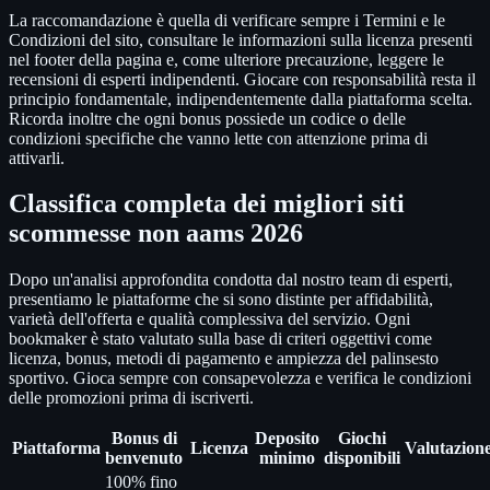
La raccomandazione è quella di verificare sempre i Termini e le
Condizioni del sito, consultare le informazioni sulla licenza presenti
nel footer della pagina e, come ulteriore precauzione, leggere le
recensioni di esperti indipendenti. Giocare con responsabilità resta il
principio fondamentale, indipendentemente dalla piattaforma scelta.
Ricorda inoltre che ogni bonus possiede un codice o delle
condizioni specifiche che vanno lette con attenzione prima di
attivarli.
Classifica completa dei migliori siti
scommesse non aams 2026
Dopo un'analisi approfondita condotta dal nostro team di esperti,
presentiamo le piattaforme che si sono distinte per affidabilità,
varietà dell'offerta e qualità complessiva del servizio. Ogni
bookmaker è stato valutato sulla base di criteri oggettivi come
licenza, bonus, metodi di pagamento e ampiezza del palinsesto
sportivo. Gioca sempre con consapevolezza e verifica le condizioni
delle promozioni prima di iscriverti.
Bonus di
Deposito
Giochi
Piattaforma
Licenza
Valutazion
benvenuto
minimo
disponibili
100% fino