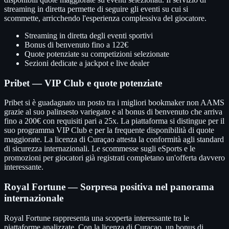
streaming in diretta permette di seguire gli eventi su cui si
scommette, arricchendo l'esperienza complessiva del giocatore.
Streaming in diretta degli eventi sportivi
Bonus di benvenuto fino a 122€
Quote potenziate su competizioni selezionate
Sezioni dedicate a jackpot e live dealer
Pribet — VIP Club e quote potenziate
Pribet si è guadagnato un posto tra i migliori bookmaker non AAMS
grazie al suo palinsesto variegato e al bonus di benvenuto che arriva
fino a 200€ con requisiti pari a 25x. La piattaforma si distingue per il
suo programma VIP Club e per la frequente disponibilità di quote
maggiorate. La licenza di Curaçao attesta la conformità agli standard
di sicurezza internazionali. Le scommesse sugli eSports e le
promozioni per giocatori già registrati completano un'offerta davvero
interessante.
Royal Fortune — Sorpresa positiva nel panorama
internazionale
Royal Fortune rappresenta una scoperta interessante tra le
piattaforme analizzate. Con la licenza di Curaçao, un bonus di