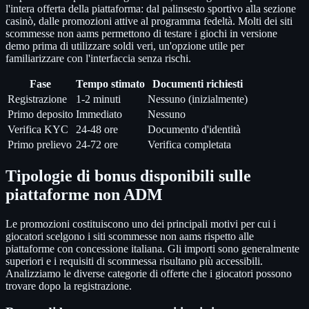
l'intera offerta della piattaforma: dal palinsesto sportivo alla sezione
casinò, dalle promozioni attive al programma fedeltà. Molti dei siti
scommesse non aams permettono di testare i giochi in versione
demo prima di utilizzare soldi veri, un'opzione utile per
familiarizzare con l'interfaccia senza rischi.
Fase
Tempo stimato
Documenti richiesti
Registrazione
1-2 minuti
Nessuno (inizialmente)
Primo deposito
Immediato
Nessuno
Verifica KYC
24-48 ore
Documento d'identità
Primo prelievo
24-72 ore
Verifica completata
Tipologie di bonus disponibili sulle
piattaforme non ADM
Le promozioni costituiscono uno dei principali motivi per cui i
giocatori scelgono i siti scommesse non aams rispetto alle
piattaforme con concessione italiana. Gli importi sono generalmente
superiori e i requisiti di scommessa risultano più accessibili.
Analizziamo le diverse categorie di offerte che i giocatori possono
trovare dopo la registrazione.