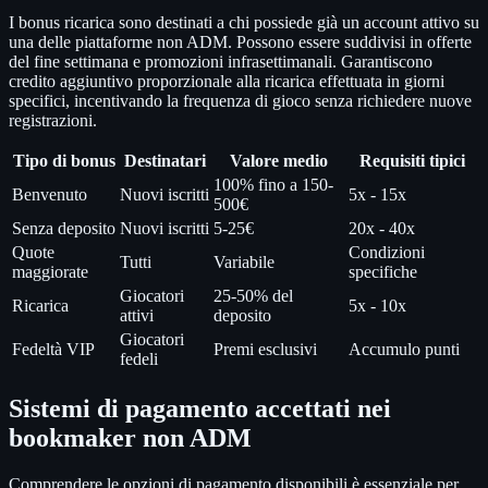
I bonus ricarica sono destinati a chi possiede già un account attivo su
una delle piattaforme non ADM. Possono essere suddivisi in offerte
del fine settimana e promozioni infrasettimanali. Garantiscono
credito aggiuntivo proporzionale alla ricarica effettuata in giorni
specifici, incentivando la frequenza di gioco senza richiedere nuove
registrazioni.
Tipo di bonus
Destinatari
Valore medio
Requisiti tipici
100% fino a 150-
Benvenuto
Nuovi iscritti
5x - 15x
500€
Senza deposito
Nuovi iscritti
5-25€
20x - 40x
Quote
Condizioni
Tutti
Variabile
maggiorate
specifiche
Giocatori
25-50% del
Ricarica
5x - 10x
attivi
deposito
Giocatori
Fedeltà VIP
Premi esclusivi
Accumulo punti
fedeli
Sistemi di pagamento accettati nei
bookmaker non ADM
Comprendere le opzioni di pagamento disponibili è essenziale per