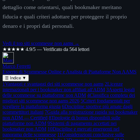
dettaglio come orientarsi, quali bookmaker meritano
fiducia e quali criteri adottare per proteggere il proprio
denaro e i propri dati personali.
Vedi il top siti scommesse non aams →
★★★★★
4.9/5 — Verificato da 564 lettori
Marco Ferretti
Esperto di Scommesse Online e Analista di Piattaforme Non AAMS
☰
Indice
▼
1
Vantaggi e svantaggi dei siti scommesse non aams
2
Licenze
internazionali per i bookmaker non affiliati all'ADM
3
Aspetti legali
delle scommesse su piattaforme non ADM
4
Classifica completa dei
migliori siti scommesse non aams 2026
5
Criteri fondamentali per
scegliere la piattaforma giusta
6
Discipline sportive più amate dagli
scommettitori italiani
7
Guida alla registrazione rapida sui bookmaker
non ADM — Certified
8
Tipologie di bonus disponibili sulle
piattaforme non ADM
9
Sistemi di pagamento accettati nei
bookmaker non ADM
10
Discipline e mercati emergenti nel
panorama delle scommesse
11
Considerazioni conclusive sulle