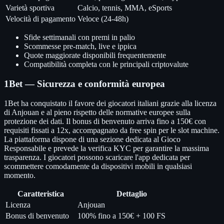
Varietà sportiva
Calcio, tennis, MMA, eSports
Velocità di pagamento
Veloce (24-48h)
Sfide settimanali con premi in palio
Scommesse pre-match, live e ippica
Quote maggiorate disponibili frequentemente
Compatibilità completa con le principali criptovalute
1Bet — Sicurezza e conformità europea
1Bet ha conquistato il favore dei giocatori italiani grazie alla licenza
di Anjouan e al pieno rispetto delle normative europee sulla
protezione dei dati. Il bonus di benvenuto arriva fino a 150€ con
requisiti fissati a 12x, accompagnato da free spin per le slot machine.
La piattaforma dispone di una sezione dedicata al Gioco
Responsabile e prevede la verifica KYC per garantire la massima
trasparenza. I giocatori possono scaricare l'app dedicata per
scommettere comodamente da dispositivi mobili in qualsiasi
momento.
Caratteristica
Dettaglio
Licenza
Anjouan
Bonus di benvenuto
100% fino a 150€ + 100 FS