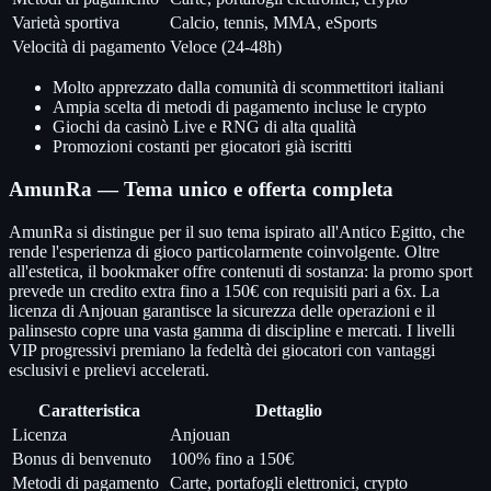
Varietà sportiva
Calcio, tennis, MMA, eSports
Velocità di pagamento
Veloce (24-48h)
Molto apprezzato dalla comunità di scommettitori italiani
Ampia scelta di metodi di pagamento incluse le crypto
Giochi da casinò Live e RNG di alta qualità
Promozioni costanti per giocatori già iscritti
AmunRa — Tema unico e offerta completa
AmunRa si distingue per il suo tema ispirato all'Antico Egitto, che
rende l'esperienza di gioco particolarmente coinvolgente. Oltre
all'estetica, il bookmaker offre contenuti di sostanza: la promo sport
prevede un credito extra fino a 150€ con requisiti pari a 6x. La
licenza di Anjouan garantisce la sicurezza delle operazioni e il
palinsesto copre una vasta gamma di discipline e mercati. I livelli
VIP progressivi premiano la fedeltà dei giocatori con vantaggi
esclusivi e prelievi accelerati.
Caratteristica
Dettaglio
Licenza
Anjouan
Bonus di benvenuto
100% fino a 150€
Metodi di pagamento
Carte, portafogli elettronici, crypto