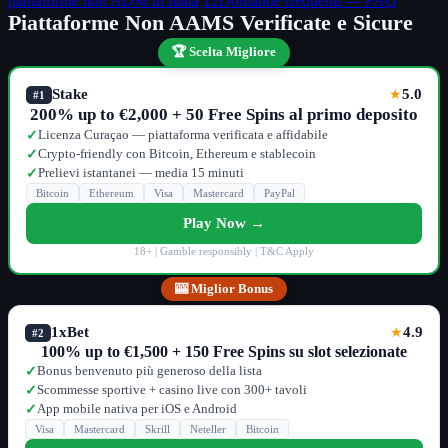
piattaforme non ADM in Italia
12
Domande frequenti — FAQ
Piattaforme Non AAMS Verificate e Sicure
🏆 Scelta Migliore
Stake
5.0
★
#1
200% up to €2,000 + 50 Free Spins al primo deposito
Licenza Curaçao — piattaforma verificata e affidabile
✓
Crypto-friendly con Bitcoin, Ethereum e stablecoin
✓
Prelievi istantanei — media 15 minuti
✓
Bitcoin
Ethereum
Visa
Mastercard
PayPal
Play Now →
18+ | Gamble responsibly | T&C Apply
🎰 Miglior Bonus
1xBet
4.9
★
#2
100% up to €1,500 + 150 Free Spins su slot selezionate
Bonus benvenuto più generoso della lista
✓
Scommesse sportive + casino live con 300+ tavoli
✓
App mobile nativa per iOS e Android
✓
Visa
Mastercard
Skrill
Neteller
Bitcoin