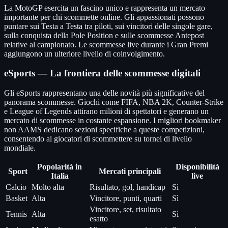
La MotoGP esercita un fascino unico e rappresenta un mercato
importante per chi scommette online. Gli appassionati possono
puntare sui Testa a Testa tra piloti, sui vincitori delle singole gare,
sulla conquista della Pole Position e sulle scommesse Antepost
relative al campionato. Le scommesse live durante i Gran Premi
aggiungono un ulteriore livello di coinvolgimento.
eSports — La frontiera delle scommesse digitali
Gli eSports rappresentano una delle novità più significative del
panorama scommesse. Giochi come FIFA, NBA 2K, Counter-Strike
e League of Legends attirano milioni di spettatori e generano un
mercato di scommesse in costante espansione. I migliori bookmaker
non AAMS dedicano sezioni specifiche a queste competizioni,
consentendo ai giocatori di scommettere su tornei di livello
mondiale.
Popolarità in
Disponibilità
Sport
Mercati principali
Italia
live
Calcio
Molto alta
Risultato, gol, handicap
Sì
Basket
Alta
Vincitore, punti, quarti
Sì
Vincitore, set, risultato
Tennis
Alta
Sì
esatto