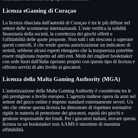
Licenza eGaming di Curaçao
La licenza rilasciata dall'autorità di Curaçao è tra le più diffuse nel
settore delle scommesse internazionali. L'ente verifica la solidità
finanziaria della società, la correttezza dei giochi offerti e
l'affidabilità delle quote proposte. Non tutti i siti riescono a superare
questi controlli, il che rende questa autorizzazione un indicatore di
serietà, sebbene alcuni esperti ritengano che la trasparenza potrebbe
essere migliorata rispetto ad altri enti. Molti dei migliori bookmaker
con sede fuori dall'Italia operano proprio con questo tipo di licenza e
offrono servizi di alto livello ai giocatori.
Licenza della Malta Gaming Authority (MGA)
L'autorizzazione della Malta Gaming Authority è considerata tra le
più prestigiose a livello europeo. L'agenzia maltese opera da anni nel
settore del gioco online e impone standard estremamente severi. Un
sito che ottiene questa licenza ha dimostrato di rispettare normative
rigide in materia di protezione dei giocatori, equità dei giochi e
gestione responsabile dei fondi. Per i giocatori italiani, trovare questa
licenza su un bookmaker non AAMS è sinonimo di massima
affidabilità.