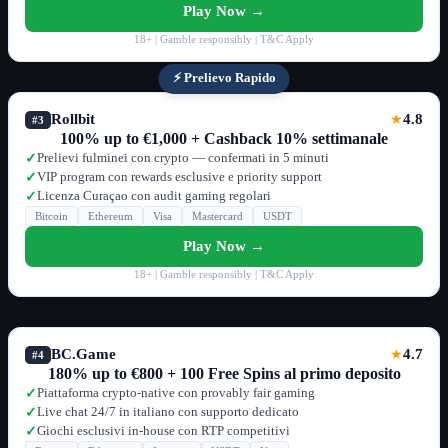
Play Now →
18+ | Gamble responsibly | T&C Apply
⚡ Prelievo Rapido
Rollbit
4.8
★
#3
100% up to €1,000 + Cashback 10% settimanale
Prelievi fulminei con crypto — confermati in 5 minuti
✓
VIP program con rewards esclusive e priority support
✓
Licenza Curaçao con audit gaming regolari
✓
Bitcoin
Ethereum
Visa
Mastercard
USDT
Play Now →
18+ | Gamble responsibly | T&C Apply
BC.Game
4.7
★
#4
180% up to €800 + 100 Free Spins al primo deposito
Piattaforma crypto-native con provably fair gaming
✓
Live chat 24/7 in italiano con supporto dedicato
✓
Giochi esclusivi in-house con RTP competitivi
✓