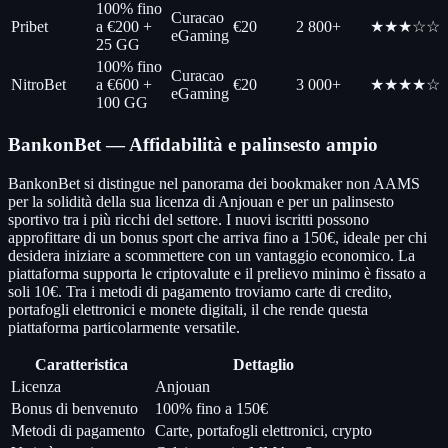
100% fino
Curacao
Pribet
a €200 +
€20
2 800+
★★★☆☆
eGaming
25 GG
100% fino
Curacao
NitroBet
a €600 +
€20
3 000+
★★★★☆
eGaming
100 GG
BankonBet — Affidabilità e palinsesto ampio
BankonBet si distingue nel panorama dei bookmaker non AAMS
per la solidità della sua licenza di Anjouan e per un palinsesto
sportivo tra i più ricchi del settore. I nuovi iscritti possono
approfittare di un bonus sport che arriva fino a 150€, ideale per chi
desidera iniziare a scommettere con un vantaggio economico. La
piattaforma supporta le criptovalute e il prelievo minimo è fissato a
soli 10€. Tra i metodi di pagamento troviamo carte di credito,
portafogli elettronici e monete digitali, il che rende questa
piattaforma particolarmente versatile.
Caratteristica
Dettaglio
Licenza
Anjouan
Bonus di benvenuto
100% fino a 150€
Metodi di pagamento
Carte, portafogli elettronici, crypto