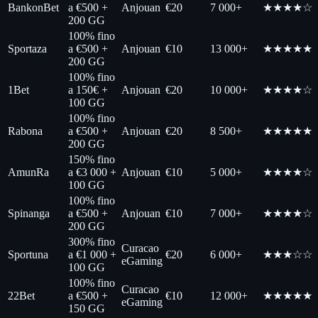
BankonBet
a €500 +
Anjouan
€20
7 000+
★★★★☆
200 GG
100% fino
Sportaza
a €500 +
Anjouan
€10
13 000+
★★★★★
200 GG
100% fino
1Bet
a 150€ +
Anjouan
€20
10 000+
★★★★☆
100 GG
100% fino
Rabona
a €500 +
Anjouan
€20
8 500+
★★★★★
200 GG
150% fino
AmunRa
a €3 000 +
Anjouan
€10
5 000+
★★★★☆
100 GG
100% fino
Spinanga
a €500 +
Anjouan
€10
7 000+
★★★★☆
200 GG
300% fino
Curacao
Sportuna
a €1 000 +
€20
6 000+
★★★☆☆
eGaming
100 GG
100% fino
Curacao
22Bet
a €500 +
€10
12 000+
★★★★★
eGaming
150 GG