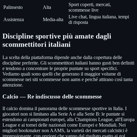
Sport coperti, mercati,
Palinsesto
Alta
scommesse live
Live chat, lingua italiana, tempi
Assistenza
Media-alta
di risposta
Discipline sportive più amate dagli
scommettitori italiani
La scelta della piattaforma dipende anche dalla copertura delle
discipline preferite. Gli scommettitori italiani hanno gusti ben definiti
e tendono a concentrare le proprie puntate su sport specifici.
Vediamo quali sono quelli che generano il maggior volume di
scommesse nei siti scommesse non aams e perché attirano così tanta
attenzione.
Calcio — Re indiscusso delle scommesse
Il calcio domina il panorama delle scommesse sportive in Italia. I
giocatori non si limitano alla Serie A e alla Serie B: le puntate si
estendono ai campionati europei, alla Champions League, all'Europa
League e ai tornei delle nazionali come Europei e Mondiali. Nei
migliori bookmaker non AAMS, la varietà dei mercati calcistici è
impressionante, con opzioni che vanno dal risultato esatto ai gol