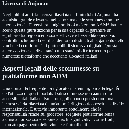
Licenza di Anjouan
Negli ultimi anni, la licenza rilasciata dall'autorità di Anjouan ha
acquisito grande rilevanza nel panorama delle scommesse online
internazionali. Diversi tra i migliori bookmaker non AAMS hanno
scelto questa giurisdizione per la sua capacità di garantire un
equilibrio tra regolamentazione efficace e flessibilità operativa. I
controlli includono la verifica dei fondi destinati al pagamento delle
vincite e la conformità ai protocolli di sicurezza digitale. Questa
autorizzazione sta diventando uno standard di riferimento per
numerose piattaforme che accettano giocatori italiani.
Aspetti legali delle scommesse su
piattaforme non ADM
Una domanda frequente tra i giocatori italiani riguarda la legalità
dell'utilizzo di questi portali. I siti scommesse non aams sono
accessibili dall'Italia e risultano legali quando possiedono una
licenza valida rilasciata da un'autorità di gioco riconosciuta a livello
internazionale. È tuttavia importante sottolineare che la
responsabilità ricade sul giocatore: scegliere piattaforme senza
alcuna autorizzazione espone a rischi significativi, come frodi,
mancato pagamento delle vincite e furto di dati.