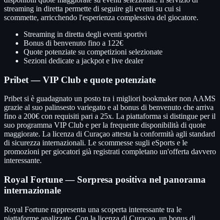
streaming in diretta permette di seguire gli eventi su cui si
scommette, arricchendo l'esperienza complessiva del giocatore.
Streaming in diretta degli eventi sportivi
Bonus di benvenuto fino a 122€
Quote potenziate su competizioni selezionate
Sezioni dedicate a jackpot e live dealer
Pribet — VIP Club e quote potenziate
Pribet si è guadagnato un posto tra i migliori bookmaker non AAMS
grazie al suo palinsesto variegato e al bonus di benvenuto che arriva
fino a 200€ con requisiti pari a 25x. La piattaforma si distingue per il
suo programma VIP Club e per la frequente disponibilità di quote
maggiorate. La licenza di Curaçao attesta la conformità agli standard
di sicurezza internazionali. Le scommesse sugli eSports e le
promozioni per giocatori già registrati completano un'offerta davvero
interessante.
Royal Fortune — Sorpresa positiva nel panorama
internazionale
Royal Fortune rappresenta una scoperta interessante tra le
piattaforme analizzate. Con la licenza di Curaçao, un bonus di