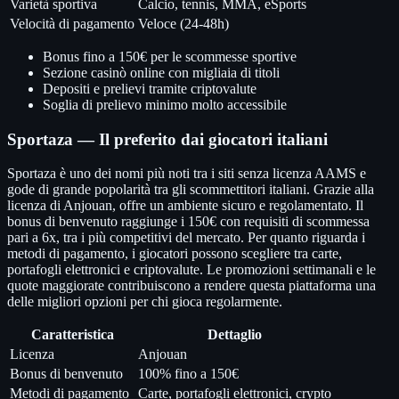
Varietà sportiva
Calcio, tennis, MMA, eSports
Velocità di pagamento
Veloce (24-48h)
Bonus fino a 150€ per le scommesse sportive
Sezione casinò online con migliaia di titoli
Depositi e prelievi tramite criptovalute
Soglia di prelievo minimo molto accessibile
Sportaza — Il preferito dai giocatori italiani
Sportaza è uno dei nomi più noti tra i siti senza licenza AAMS e
gode di grande popolarità tra gli scommettitori italiani. Grazie alla
licenza di Anjouan, offre un ambiente sicuro e regolamentato. Il
bonus di benvenuto raggiunge i 150€ con requisiti di scommessa
pari a 6x, tra i più competitivi del mercato. Per quanto riguarda i
metodi di pagamento, i giocatori possono scegliere tra carte,
portafogli elettronici e criptovalute. Le promozioni settimanali e le
quote maggiorate contribuiscono a rendere questa piattaforma una
delle migliori opzioni per chi gioca regolarmente.
Caratteristica
Dettaglio
Licenza
Anjouan
Bonus di benvenuto
100% fino a 150€
Metodi di pagamento
Carte, portafogli elettronici, crypto