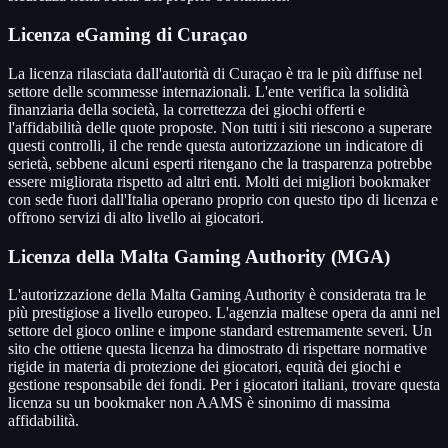
Licenza eGaming di Curaçao
La licenza rilasciata dall'autorità di Curaçao è tra le più diffuse nel
settore delle scommesse internazionali. L'ente verifica la solidità
finanziaria della società, la correttezza dei giochi offerti e
l'affidabilità delle quote proposte. Non tutti i siti riescono a superare
questi controlli, il che rende questa autorizzazione un indicatore di
serietà, sebbene alcuni esperti ritengano che la trasparenza potrebbe
essere migliorata rispetto ad altri enti. Molti dei migliori bookmaker
con sede fuori dall'Italia operano proprio con questo tipo di licenza e
offrono servizi di alto livello ai giocatori.
Licenza della Malta Gaming Authority (MGA)
L'autorizzazione della Malta Gaming Authority è considerata tra le
più prestigiose a livello europeo. L'agenzia maltese opera da anni nel
settore del gioco online e impone standard estremamente severi. Un
sito che ottiene questa licenza ha dimostrato di rispettare normative
rigide in materia di protezione dei giocatori, equità dei giochi e
gestione responsabile dei fondi. Per i giocatori italiani, trovare questa
licenza su un bookmaker non AAMS è sinonimo di massima
affidabilità.