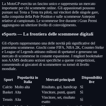
La MotoGP esercita un fascino unico e rappresenta un mercato
importante per chi scommette online. Gli appassionati possono
puntare sui Testa a Testa tra piloti, sui vincitori delle singole gare,
sulla conquista della Pole Position e sulle scommesse Antepost
relative al campionato. Le scommesse live durante i Gran Premi
aggiungono un ulteriore livello di coinvolgimento.
eSports — La frontiera delle scommesse digitali
Gli eSports rappresentano una delle novità più significative del
panorama scommesse. Giochi come FIFA, NBA 2K, Counter-Strike
e League of Legends attirano milioni di spettatori e generano un
mercato di scommesse in costante espansione. I migliori bookmaker
non AAMS dedicano sezioni specifiche a queste competizioni,
consentendo ai giocatori di scommettere su tornei di livello
mondiale.
Popolarità in
Disponibilità
Sport
Mercati principali
Italia
live
Calcio
Molto alta
Risultato, gol, handicap
Sì
Basket
Alta
Vincitore, punti, quarti
Sì
Vincitore, set, risultato
Tennis
Alta
Sì
esatto