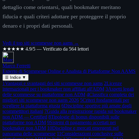
dettaglio come orientarsi, quali bookmaker meritano
fiducia e quali criteri adottare per proteggere il proprio
denaro e i propri dati personali.
Vedi il top siti scommesse non aams →
★★★★★
4.9/5 — Verificato da 564 lettori
Marco Ferretti
Esperto di Scommesse Online e Analista di Piattaforme Non AAMS
☰
Indice
▼
1
Vantaggi e svantaggi dei siti scommesse non aams
2
Licenze
internazionali per i bookmaker non affiliati all'ADM
3
Aspetti legali
delle scommesse su piattaforme non ADM
4
Classifica completa dei
migliori siti scommesse non aams 2026
5
Criteri fondamentali per
scegliere la piattaforma giusta
6
Discipline sportive più amate dagli
scommettitori italiani
7
Guida alla registrazione rapida sui bookmaker
non ADM — Certified
8
Tipologie di bonus disponibili sulle
piattaforme non ADM
9
Sistemi di pagamento accettati nei
bookmaker non ADM
10
Discipline e mercati emergenti nel
panorama delle scommesse
11
Considerazioni conclusive sulle