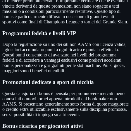
di ottenere premi più elevati. È importante verificare che le eventuali
vincite derivanti da queste promozioni non siano soggette a tetti
massimi o a condizioni particolarmente restrittive. Questo tipo di
bonus è particolarmente diffuso in occasione di grandi eventi
sportivi come finali di Champions League o tornei del Grande Slam.
Programmi fedeltà e livelli VIP
Dopo la registrazione su uno dei siti non AAMS con licenza valida,
i giocatori accumulano punti a ogni ricarica e puntata effettuata.
Questi punti consentono di avanzare nei livelli del programma
fedeltà e di accedere a vantaggi esclusivi come prelievi accelerati,
bonus personalizzati e giri gratuiti per le slot machine. Più si gioca,
maggiori sono i benefici ottenibili.
Promozioni dedicate a sport di nicchia
Questa categoria di bonus è pensata per promuovere mercati meno
conosciuti o nuovi tornei appena introdotti dal bookmaker non
AAMS. Si presentano generalmente sotto forma di quote maggiorate
o credito extra utilizzabile esclusivamente sulla disciplina promossa,
senza possibilità di impiego su altri eventi.
Bonus ricarica per giocatori attivi