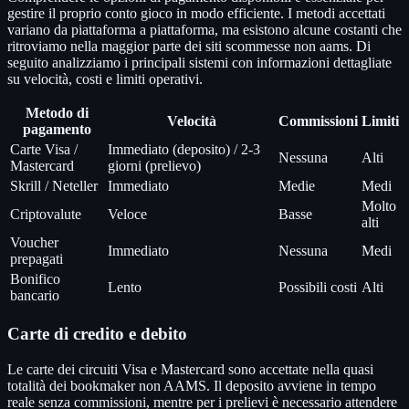
gestire il proprio conto gioco in modo efficiente. I metodi accettati
variano da piattaforma a piattaforma, ma esistono alcune costanti che
ritroviamo nella maggior parte dei siti scommesse non aams. Di
seguito analizziamo i principali sistemi con informazioni dettagliate
su velocità, costi e limiti operativi.
Metodo di
Velocità
Commissioni
Limiti
pagamento
Carte Visa /
Immediato (deposito) / 2-3
Nessuna
Alti
Mastercard
giorni (prelievo)
Skrill / Neteller
Immediato
Medie
Medi
Molto
Criptovalute
Veloce
Basse
alti
Voucher
Immediato
Nessuna
Medi
prepagati
Bonifico
Lento
Possibili costi
Alti
bancario
Carte di credito e debito
Le carte dei circuiti Visa e Mastercard sono accettate nella quasi
totalità dei bookmaker non AAMS. Il deposito avviene in tempo
reale senza commissioni, mentre per i prelievi è necessario attendere