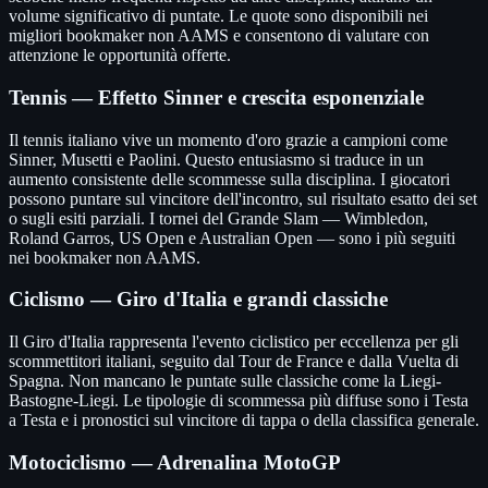
volume significativo di puntate. Le quote sono disponibili nei
migliori bookmaker non AAMS e consentono di valutare con
attenzione le opportunità offerte.
Tennis — Effetto Sinner e crescita esponenziale
Il tennis italiano vive un momento d'oro grazie a campioni come
Sinner, Musetti e Paolini. Questo entusiasmo si traduce in un
aumento consistente delle scommesse sulla disciplina. I giocatori
possono puntare sul vincitore dell'incontro, sul risultato esatto dei set
o sugli esiti parziali. I tornei del Grande Slam — Wimbledon,
Roland Garros, US Open e Australian Open — sono i più seguiti
nei bookmaker non AAMS.
Ciclismo — Giro d'Italia e grandi classiche
Il Giro d'Italia rappresenta l'evento ciclistico per eccellenza per gli
scommettitori italiani, seguito dal Tour de France e dalla Vuelta di
Spagna. Non mancano le puntate sulle classiche come la Liegi-
Bastogne-Liegi. Le tipologie di scommessa più diffuse sono i Testa
a Testa e i pronostici sul vincitore di tappa o della classifica generale.
Motociclismo — Adrenalina MotoGP