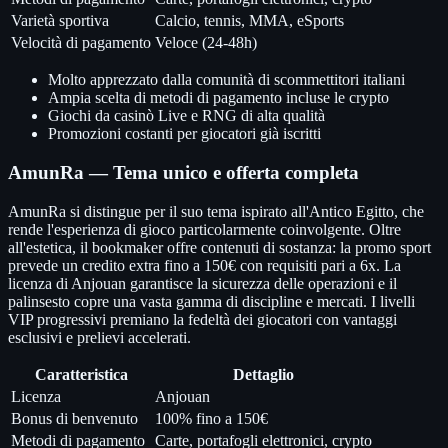
Varietà sportiva
Calcio, tennis, MMA, eSports
Velocità di pagamento
Veloce (24-48h)
Molto apprezzato dalla comunità di scommettitori italiani
Ampia scelta di metodi di pagamento incluse le crypto
Giochi da casinò Live e RNG di alta qualità
Promozioni costanti per giocatori già iscritti
AmunRa — Tema unico e offerta completa
AmunRa si distingue per il suo tema ispirato all'Antico Egitto, che
rende l'esperienza di gioco particolarmente coinvolgente. Oltre
all'estetica, il bookmaker offre contenuti di sostanza: la promo sport
prevede un credito extra fino a 150€ con requisiti pari a 6x. La
licenza di Anjouan garantisce la sicurezza delle operazioni e il
palinsesto copre una vasta gamma di discipline e mercati. I livelli
VIP progressivi premiano la fedeltà dei giocatori con vantaggi
esclusivi e prelievi accelerati.
Caratteristica
Dettaglio
Licenza
Anjouan
Bonus di benvenuto
100% fino a 150€
Metodi di pagamento
Carte, portafogli elettronici, crypto