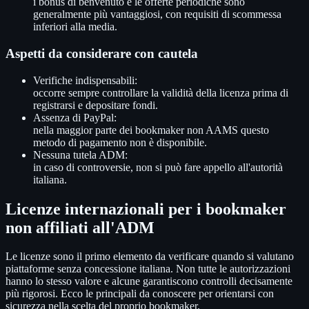
i bonus di benvenuto e le offerte periodiche sono
generalmente più vantaggiosi, con requisiti di scommessa
inferiori alla media.
Aspetti da considerare con cautela
Verifiche indispensabili:
occorre sempre controllare la validità della licenza prima di
registrarsi e depositare fondi.
Assenza di PayPal:
nella maggior parte dei bookmaker non AAMS questo
metodo di pagamento non è disponibile.
Nessuna tutela ADM:
in caso di controversie, non si può fare appello all'autorità
italiana.
Licenze internazionali per i bookmaker
non affiliati all'ADM
Le licenze sono il primo elemento da verificare quando si valutano
piattaforme senza concessione italiana. Non tutte le autorizzazioni
hanno lo stesso valore e alcune garantiscono controlli decisamente
più rigorosi. Ecco le principali da conoscere per orientarsi con
sicurezza nella scelta del proprio bookmaker.