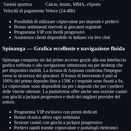
Varietà sportiva
Calcio, tennis, MMA, eSports
Velocità di pagamento
Veloce (24-48h)
Possibilità di utilizzare criptovalute per depositi e prelievi
Bonus settimanali riservati ai giocatori registrati
Programma VIP con livelli progressivi
Assistenza clienti disponibile in italiano via live chat
Spinanga — Grafica eccellente e navigazione fluida
Spinanga conquista sin dal primo accesso grazie alla sua interfaccia
grafica raffinata e alla navigazione ottimizzata sia per desktop che
per dispositivi mobili. La licenza di Anjouan conferma l'impegno
verso la sicurezza dei giocatori. Il bonus di benvenuto è pari al
100% del primo deposito fino a 150€ e i requisiti sono fissati a 6x.
Le criptovalute sono disponibili sia per i depositi che per i prelievi
delle vincite ottenute. La piattaforma offre anche una sezione casinò
con giochi a jackpot progressivo e titoli dei migliori provider del
settore.
Programma VIP esclusivo con premi dedicati
Bonus ricarica attivo ogni settimana
Sezione casinò con giochi a jackpot progressivo
Prelievi rapidi tramite criptovalute e portafogli elettronici