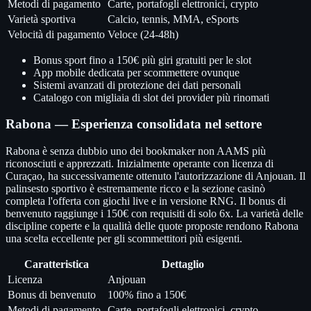
Metodi di pagamento
Carte, portafogli elettronici, crypto
Varietà sportiva
Calcio, tennis, MMA, eSports
Velocità di pagamento
Veloce (24-48h)
Bonus sport fino a 150€ più giri gratuiti per le slot
App mobile dedicata per scommettere ovunque
Sistemi avanzati di protezione dei dati personali
Catalogo con migliaia di slot dei provider più rinomati
Rabona — Esperienza consolidata nel settore
Rabona è senza dubbio uno dei bookmaker non AAMS più
riconosciuti e apprezzati. Inizialmente operante con licenza di
Curaçao, ha successivamente ottenuto l'autorizzazione di Anjouan. Il
palinsesto sportivo è estremamente ricco e la sezione casinò
completa l'offerta con giochi live e in versione RNG. Il bonus di
benvenuto raggiunge i 150€ con requisiti di solo 6x. La varietà delle
discipline coperte e la qualità delle quote proposte rendono Rabona
una scelta eccellente per gli scommettitori più esigenti.
Caratteristica
Dettaglio
Licenza
Anjouan
Bonus di benvenuto
100% fino a 150€
Metodi di pagamento
Carte, portafogli elettronici, crypto