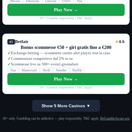
Bitcoin
Ethereum
Litecoin
USDT
Visa
Play Now →
18+ | Gamble responsibly | T&C Apply
Betfair
4.6
★
#5
Bonus scommesse €50 + giri gratis fino a €200
Exchange betting — scommetti contro altri player, non la casa
✓
Commissioni competitive dal 2% in su
✓
Scommesse live su 500+ eventi giornalieri
✓
Visa
Mastercard
Skrill
Neteller
PayPal
Play Now →
18+ | Gamble responsibly | T&C Apply
Show 5 More Casinos ▼
18+ only. Gambling can be addictive — play responsibly. T&C apply.
BeGambleAware.org