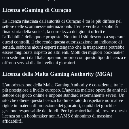
Licenza eGaming di Curaçao
La licenza rilasciata dall'autorità di Curaçao è tra le più diffuse nel
settore delle scommesse internazionali. L'ente verifica la solidità
finanziaria della società, la correttezza dei giochi offerti e
l'affidabilità delle quote proposte. Non tutti i siti riescono a superare
questi controlli, il che rende questa autorizzazione un indicatore di
serietà, sebbene alcuni esperti ritengano che la trasparenza potrebbe
essere migliorata rispetto ad altri enti. Molti dei migliori bookmaker
con sede fuori dall'Italia operano proprio con questo tipo di licenza e
offrono servizi di alto livello ai giocatori.
Licenza della Malta Gaming Authority (MGA)
L'autorizzazione della Malta Gaming Authority è considerata tra le
più prestigiose a livello europeo. L'agenzia maltese opera da anni nel
settore del gioco online e impone standard estremamente severi. Un
sito che ottiene questa licenza ha dimostrato di rispettare normative
rigide in materia di protezione dei giocatori, equità dei giochi e
gestione responsabile dei fondi. Per i giocatori italiani, trovare questa
licenza su un bookmaker non AAMS è sinonimo di massima
affidabilità.