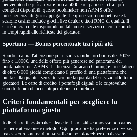
benvenuto che può arrivare fino a 500€ e un palinsesto tra i più
completi disponibili, questo bookmaker non AAMS offre
un'esperienza di gioco appagante. Le quote sono competitive e la
sezione casinò include giochi live dealer e titoli RNG di qualità. Il
sito è interamente disponibile in italiano e il servizio clienti risponde
in tempi rapidi alle richieste dei giocatori.
Sportuna — Bonus percentuale tra i più alti
Sportuna attira l'attenzione per il suo straordinario bonus del 300%
fino a 1.000€, una delle offerte più generose nel panorama dei
bookmaker non AAMS. La licenza Curacao eGaming e un catalogo
di oltre 6.000 giochi completano il profilo di una piattaforma che
punta sulla quantità senza trascurare la qualità del servizio offerto ai
giocatori. Le carte di credito, i portafogli digitali e le criptovalute
sono tutti metodi accettati per depositi e prelievi.
Criteri fondamentali per scegliere la
piattaforma giusta
Individuare il bookmaker ideale tra i tanti siti scommesse non aams
richiede attenzione e metodo. Ogni giocatore ha preferenze diverse,
ma esistono parametri universali che non dovrebbero mai essere