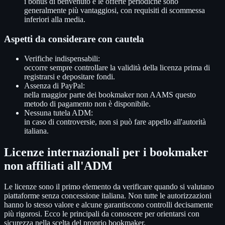
i bonus di benvenuto e le offerte periodiche sono
generalmente più vantaggiosi, con requisiti di scommessa
inferiori alla media.
Aspetti da considerare con cautela
Verifiche indispensabili:
occorre sempre controllare la validità della licenza prima di
registrarsi e depositare fondi.
Assenza di PayPal:
nella maggior parte dei bookmaker non AAMS questo
metodo di pagamento non è disponibile.
Nessuna tutela ADM:
in caso di controversie, non si può fare appello all'autorità
italiana.
Licenze internazionali per i bookmaker
non affiliati all'ADM
Le licenze sono il primo elemento da verificare quando si valutano
piattaforme senza concessione italiana. Non tutte le autorizzazioni
hanno lo stesso valore e alcune garantiscono controlli decisamente
più rigorosi. Ecco le principali da conoscere per orientarsi con
sicurezza nella scelta del proprio bookmaker.