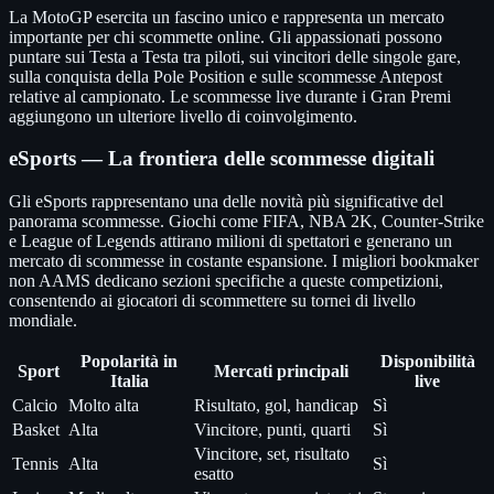
La MotoGP esercita un fascino unico e rappresenta un mercato
importante per chi scommette online. Gli appassionati possono
puntare sui Testa a Testa tra piloti, sui vincitori delle singole gare,
sulla conquista della Pole Position e sulle scommesse Antepost
relative al campionato. Le scommesse live durante i Gran Premi
aggiungono un ulteriore livello di coinvolgimento.
eSports — La frontiera delle scommesse digitali
Gli eSports rappresentano una delle novità più significative del
panorama scommesse. Giochi come FIFA, NBA 2K, Counter-Strike
e League of Legends attirano milioni di spettatori e generano un
mercato di scommesse in costante espansione. I migliori bookmaker
non AAMS dedicano sezioni specifiche a queste competizioni,
consentendo ai giocatori di scommettere su tornei di livello
mondiale.
Popolarità in
Disponibilità
Sport
Mercati principali
Italia
live
Calcio
Molto alta
Risultato, gol, handicap
Sì
Basket
Alta
Vincitore, punti, quarti
Sì
Vincitore, set, risultato
Tennis
Alta
Sì
esatto