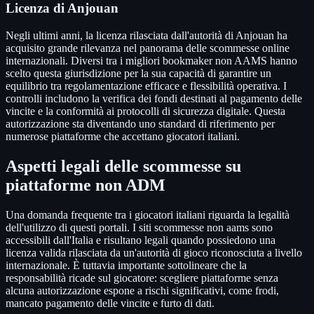
Licenza di Anjouan
Negli ultimi anni, la licenza rilasciata dall'autorità di Anjouan ha
acquisito grande rilevanza nel panorama delle scommesse online
internazionali. Diversi tra i migliori bookmaker non AAMS hanno
scelto questa giurisdizione per la sua capacità di garantire un
equilibrio tra regolamentazione efficace e flessibilità operativa. I
controlli includono la verifica dei fondi destinati al pagamento delle
vincite e la conformità ai protocolli di sicurezza digitale. Questa
autorizzazione sta diventando uno standard di riferimento per
numerose piattaforme che accettano giocatori italiani.
Aspetti legali delle scommesse su
piattaforme non ADM
Una domanda frequente tra i giocatori italiani riguarda la legalità
dell'utilizzo di questi portali. I siti scommesse non aams sono
accessibili dall'Italia e risultano legali quando possiedono una
licenza valida rilasciata da un'autorità di gioco riconosciuta a livello
internazionale. È tuttavia importante sottolineare che la
responsabilità ricade sul giocatore: scegliere piattaforme senza
alcuna autorizzazione espone a rischi significativi, come frodi,
mancato pagamento delle vincite e furto di dati.