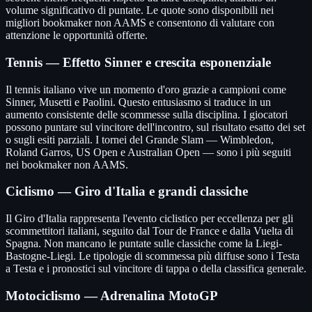
volume significativo di puntate. Le quote sono disponibili nei
migliori bookmaker non AAMS e consentono di valutare con
attenzione le opportunità offerte.
Tennis — Effetto Sinner e crescita esponenziale
Il tennis italiano vive un momento d'oro grazie a campioni come
Sinner, Musetti e Paolini. Questo entusiasmo si traduce in un
aumento consistente delle scommesse sulla disciplina. I giocatori
possono puntare sul vincitore dell'incontro, sul risultato esatto dei set
o sugli esiti parziali. I tornei del Grande Slam — Wimbledon,
Roland Garros, US Open e Australian Open — sono i più seguiti
nei bookmaker non AAMS.
Ciclismo — Giro d'Italia e grandi classiche
Il Giro d'Italia rappresenta l'evento ciclistico per eccellenza per gli
scommettitori italiani, seguito dal Tour de France e dalla Vuelta di
Spagna. Non mancano le puntate sulle classiche come la Liegi-
Bastogne-Liegi. Le tipologie di scommessa più diffuse sono i Testa
a Testa e i pronostici sul vincitore di tappa o della classifica generale.
Motociclismo — Adrenalina MotoGP