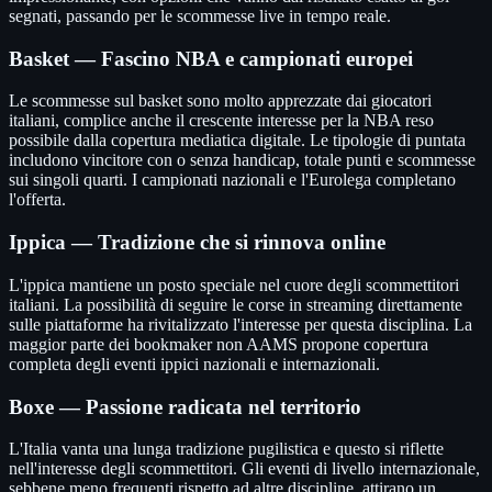
segnati, passando per le scommesse live in tempo reale.
Basket — Fascino NBA e campionati europei
Le scommesse sul basket sono molto apprezzate dai giocatori
italiani, complice anche il crescente interesse per la NBA reso
possibile dalla copertura mediatica digitale. Le tipologie di puntata
includono vincitore con o senza handicap, totale punti e scommesse
sui singoli quarti. I campionati nazionali e l'Eurolega completano
l'offerta.
Ippica — Tradizione che si rinnova online
L'ippica mantiene un posto speciale nel cuore degli scommettitori
italiani. La possibilità di seguire le corse in streaming direttamente
sulle piattaforme ha rivitalizzato l'interesse per questa disciplina. La
maggior parte dei bookmaker non AAMS propone copertura
completa degli eventi ippici nazionali e internazionali.
Boxe — Passione radicata nel territorio
L'Italia vanta una lunga tradizione pugilistica e questo si riflette
nell'interesse degli scommettitori. Gli eventi di livello internazionale,
sebbene meno frequenti rispetto ad altre discipline, attirano un