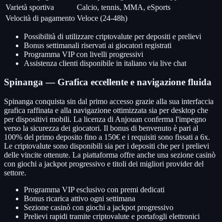
Varietà sportiva
Calcio, tennis, MMA, eSports
Velocità di pagamento
Veloce (24-48h)
Possibilità di utilizzare criptovalute per depositi e prelievi
Bonus settimanali riservati ai giocatori registrati
Programma VIP con livelli progressivi
Assistenza clienti disponibile in italiano via live chat
Spinanga — Grafica eccellente e navigazione fluida
Spinanga conquista sin dal primo accesso grazie alla sua interfaccia
grafica raffinata e alla navigazione ottimizzata sia per desktop che
per dispositivi mobili. La licenza di Anjouan conferma l'impegno
verso la sicurezza dei giocatori. Il bonus di benvenuto è pari al
100% del primo deposito fino a 150€ e i requisiti sono fissati a 6x.
Le criptovalute sono disponibili sia per i depositi che per i prelievi
delle vincite ottenute. La piattaforma offre anche una sezione casinò
con giochi a jackpot progressivo e titoli dei migliori provider del
settore.
Programma VIP esclusivo con premi dedicati
Bonus ricarica attivo ogni settimana
Sezione casinò con giochi a jackpot progressivo
Prelievi rapidi tramite criptovalute e portafogli elettronici