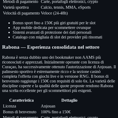
Metodi di pagamento
Carte, portafogli elettronici, crypto
Varietà sportiva
Calcio, tennis, MMA, eSports
Velocità di pagamento
Veloce (24-48h)
Bonus sport fino a 150€ più giri gratuiti per le slot
App mobile dedicata per scommettere ovunque
Sistemi avanzati di protezione dei dati personali
Catalogo con migliaia di slot dei provider più rinomati
Rabona — Esperienza consolidata nel settore
Rabona è senza dubbio uno dei bookmaker non AAMS più
riconosciuti e apprezzati. Inizialmente operante con licenza di
Curaçao, ha successivamente ottenuto l'autorizzazione di Anjouan. Il
palinsesto sportivo è estremamente ricco e la sezione casinò
completa l'offerta con giochi live e in versione RNG. Il bonus di
benvenuto raggiunge i 150€ con requisiti di solo 6x. La varietà delle
discipline coperte e la qualità delle quote proposte rendono Rabona
una scelta eccellente per gli scommettitori più esigenti.
Caratteristica
Dettaglio
Licenza
Anjouan
Bonus di benvenuto
100% fino a 150€
Metodi di pagamento
Carte, portafogli elettronici, crypto