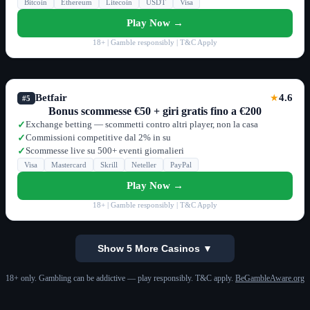
Bitcoin
Ethereum
Litecoin
USDT
Visa
Play Now →
18+ | Gamble responsibly | T&C Apply
Betfair
4.6
★
#5
Bonus scommesse €50 + giri gratis fino a €200
Exchange betting — scommetti contro altri player, non la casa
✓
Commissioni competitive dal 2% in su
✓
Scommesse live su 500+ eventi giornalieri
✓
Visa
Mastercard
Skrill
Neteller
PayPal
Play Now →
18+ | Gamble responsibly | T&C Apply
Show 5 More Casinos ▼
18+ only. Gambling can be addictive — play responsibly. T&C apply.
BeGambleAware.org