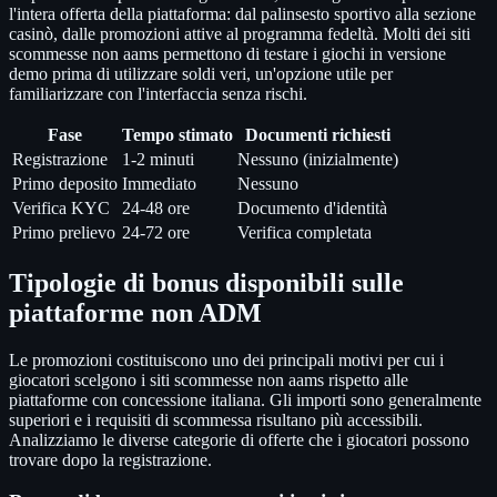
l'intera offerta della piattaforma: dal palinsesto sportivo alla sezione
casinò, dalle promozioni attive al programma fedeltà. Molti dei siti
scommesse non aams permettono di testare i giochi in versione
demo prima di utilizzare soldi veri, un'opzione utile per
familiarizzare con l'interfaccia senza rischi.
Fase
Tempo stimato
Documenti richiesti
Registrazione
1-2 minuti
Nessuno (inizialmente)
Primo deposito
Immediato
Nessuno
Verifica KYC
24-48 ore
Documento d'identità
Primo prelievo
24-72 ore
Verifica completata
Tipologie di bonus disponibili sulle
piattaforme non ADM
Le promozioni costituiscono uno dei principali motivi per cui i
giocatori scelgono i siti scommesse non aams rispetto alle
piattaforme con concessione italiana. Gli importi sono generalmente
superiori e i requisiti di scommessa risultano più accessibili.
Analizziamo le diverse categorie di offerte che i giocatori possono
trovare dopo la registrazione.