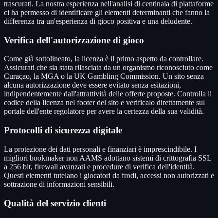
trascurati. La nostra esperienza nell'analisi di centinaia di piattaforme
ci ha permesso di identificare gli elementi determinanti che fanno la
differenza tra un'esperienza di gioco positiva e una deludente.
Verifica dell'autorizzazione di gioco
Come già sottolineato, la licenza è il primo aspetto da controllare.
Assicurati che sia stata rilasciata da un organismo riconosciuto come
Curaçao, la MGA o la UK Gambling Commission. Un sito senza
alcuna autorizzazione deve essere evitato senza esitazioni,
indipendentemente dall'attrattività delle offerte proposte. Controlla il
codice della licenza nel footer del sito e verificalo direttamente sul
portale dell'ente regolatore per avere la certezza della sua validità.
Protocolli di sicurezza digitale
La protezione dei dati personali e finanziari è imprescindibile. I
migliori bookmaker non AAMS adottano sistemi di crittografia SSL
a 256 bit, firewall avanzati e procedure di verifica dell'identità.
Questi elementi tutelano i giocatori da frodi, accessi non autorizzati e
sottrazione di informazioni sensibili.
Qualità del servizio clienti