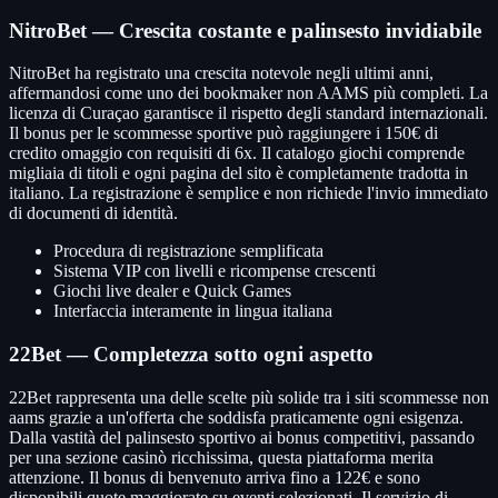
NitroBet — Crescita costante e palinsesto invidiabile
NitroBet ha registrato una crescita notevole negli ultimi anni,
affermandosi come uno dei bookmaker non AAMS più completi. La
licenza di Curaçao garantisce il rispetto degli standard internazionali.
Il bonus per le scommesse sportive può raggiungere i 150€ di
credito omaggio con requisiti di 6x. Il catalogo giochi comprende
migliaia di titoli e ogni pagina del sito è completamente tradotta in
italiano. La registrazione è semplice e non richiede l'invio immediato
di documenti di identità.
Procedura di registrazione semplificata
Sistema VIP con livelli e ricompense crescenti
Giochi live dealer e Quick Games
Interfaccia interamente in lingua italiana
22Bet — Completezza sotto ogni aspetto
22Bet rappresenta una delle scelte più solide tra i siti scommesse non
aams grazie a un'offerta che soddisfa praticamente ogni esigenza.
Dalla vastità del palinsesto sportivo ai bonus competitivi, passando
per una sezione casinò ricchissima, questa piattaforma merita
attenzione. Il bonus di benvenuto arriva fino a 122€ e sono
disponibili quote maggiorate su eventi selezionati. Il servizio di