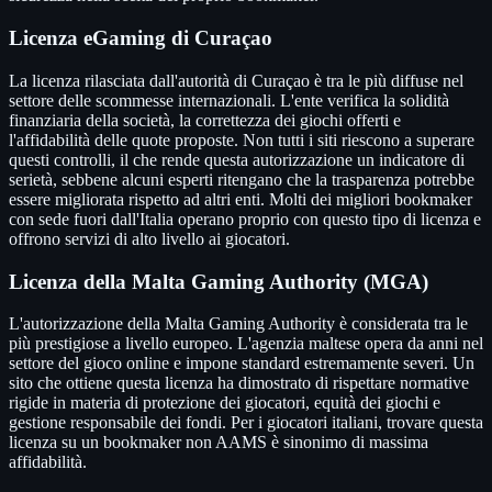
Licenza eGaming di Curaçao
La licenza rilasciata dall'autorità di Curaçao è tra le più diffuse nel
settore delle scommesse internazionali. L'ente verifica la solidità
finanziaria della società, la correttezza dei giochi offerti e
l'affidabilità delle quote proposte. Non tutti i siti riescono a superare
questi controlli, il che rende questa autorizzazione un indicatore di
serietà, sebbene alcuni esperti ritengano che la trasparenza potrebbe
essere migliorata rispetto ad altri enti. Molti dei migliori bookmaker
con sede fuori dall'Italia operano proprio con questo tipo di licenza e
offrono servizi di alto livello ai giocatori.
Licenza della Malta Gaming Authority (MGA)
L'autorizzazione della Malta Gaming Authority è considerata tra le
più prestigiose a livello europeo. L'agenzia maltese opera da anni nel
settore del gioco online e impone standard estremamente severi. Un
sito che ottiene questa licenza ha dimostrato di rispettare normative
rigide in materia di protezione dei giocatori, equità dei giochi e
gestione responsabile dei fondi. Per i giocatori italiani, trovare questa
licenza su un bookmaker non AAMS è sinonimo di massima
affidabilità.