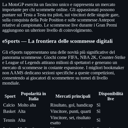
La MotoGP esercita un fascino unico e rappresenta un mercato
importante per chi scommette online. Gli appassionati possono
puntare sui Testa a Testa tra piloti, sui vincitori delle singole gare,
sulla conquista della Pole Position e sulle scommesse Antepost
relative al campionato. Le scommesse live durante i Gran Premi
aggiungono un ulteriore livello di coinvolgimento.
eSports — La frontiera delle scommesse digitali
Gli eSports rappresentano una delle novità più significative del
panorama scommesse. Giochi come FIFA, NBA 2K, Counter-Strike
e League of Legends attirano milioni di spettatori e generano un
mercato di scommesse in costante espansione. I migliori bookmaker
non AAMS dedicano sezioni specifiche a queste competizioni,
consentendo ai giocatori di scommettere su tornei di livello
mondiale.
Popolarità in
Disponibilità
Sport
Mercati principali
Italia
live
Calcio
Molto alta
Risultato, gol, handicap
Sì
Basket
Alta
Vincitore, punti, quarti
Sì
Vincitore, set, risultato
Tennis
Alta
Sì
esatto