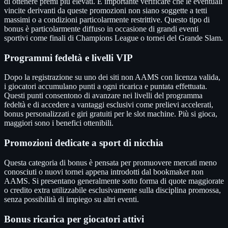
di ottenere premi più elevati. È importante verificare che le eventuali
vincite derivanti da queste promozioni non siano soggette a tetti
massimi o a condizioni particolarmente restrittive. Questo tipo di
bonus è particolarmente diffuso in occasione di grandi eventi
sportivi come finali di Champions League o tornei del Grande Slam.
Programmi fedeltà e livelli VIP
Dopo la registrazione su uno dei siti non AAMS con licenza valida,
i giocatori accumulano punti a ogni ricarica e puntata effettuata.
Questi punti consentono di avanzare nei livelli del programma
fedeltà e di accedere a vantaggi esclusivi come prelievi accelerati,
bonus personalizzati e giri gratuiti per le slot machine. Più si gioca,
maggiori sono i benefici ottenibili.
Promozioni dedicate a sport di nicchia
Questa categoria di bonus è pensata per promuovere mercati meno
conosciuti o nuovi tornei appena introdotti dal bookmaker non
AAMS. Si presentano generalmente sotto forma di quote maggiorate
o credito extra utilizzabile esclusivamente sulla disciplina promossa,
senza possibilità di impiego su altri eventi.
Bonus ricarica per giocatori attivi