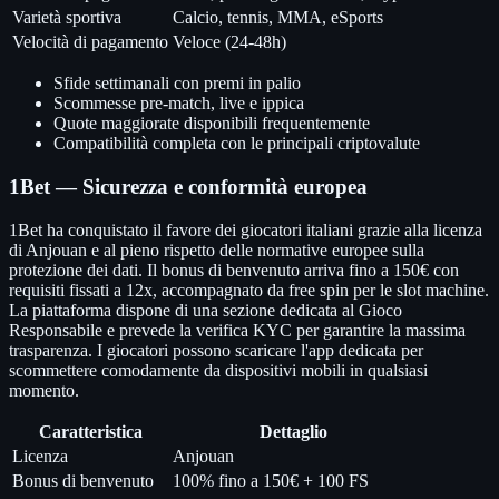
Varietà sportiva
Calcio, tennis, MMA, eSports
Velocità di pagamento
Veloce (24-48h)
Sfide settimanali con premi in palio
Scommesse pre-match, live e ippica
Quote maggiorate disponibili frequentemente
Compatibilità completa con le principali criptovalute
1Bet — Sicurezza e conformità europea
1Bet ha conquistato il favore dei giocatori italiani grazie alla licenza
di Anjouan e al pieno rispetto delle normative europee sulla
protezione dei dati. Il bonus di benvenuto arriva fino a 150€ con
requisiti fissati a 12x, accompagnato da free spin per le slot machine.
La piattaforma dispone di una sezione dedicata al Gioco
Responsabile e prevede la verifica KYC per garantire la massima
trasparenza. I giocatori possono scaricare l'app dedicata per
scommettere comodamente da dispositivi mobili in qualsiasi
momento.
Caratteristica
Dettaglio
Licenza
Anjouan
Bonus di benvenuto
100% fino a 150€ + 100 FS