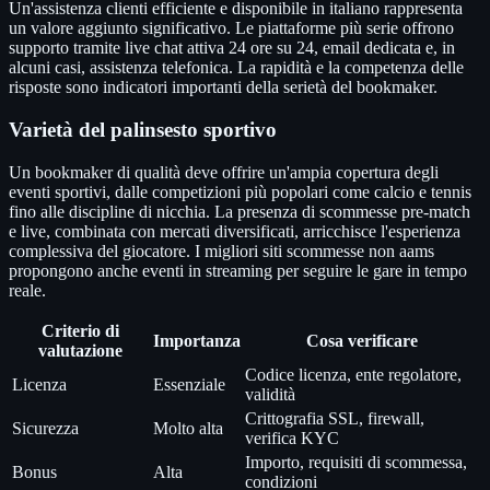
Un'assistenza clienti efficiente e disponibile in italiano rappresenta
un valore aggiunto significativo. Le piattaforme più serie offrono
supporto tramite live chat attiva 24 ore su 24, email dedicata e, in
alcuni casi, assistenza telefonica. La rapidità e la competenza delle
risposte sono indicatori importanti della serietà del bookmaker.
Varietà del palinsesto sportivo
Un bookmaker di qualità deve offrire un'ampia copertura degli
eventi sportivi, dalle competizioni più popolari come calcio e tennis
fino alle discipline di nicchia. La presenza di scommesse pre-match
e live, combinata con mercati diversificati, arricchisce l'esperienza
complessiva del giocatore. I migliori siti scommesse non aams
propongono anche eventi in streaming per seguire le gare in tempo
reale.
Criterio di
Importanza
Cosa verificare
valutazione
Codice licenza, ente regolatore,
Licenza
Essenziale
validità
Crittografia SSL, firewall,
Sicurezza
Molto alta
verifica KYC
Importo, requisiti di scommessa,
Bonus
Alta
condizioni