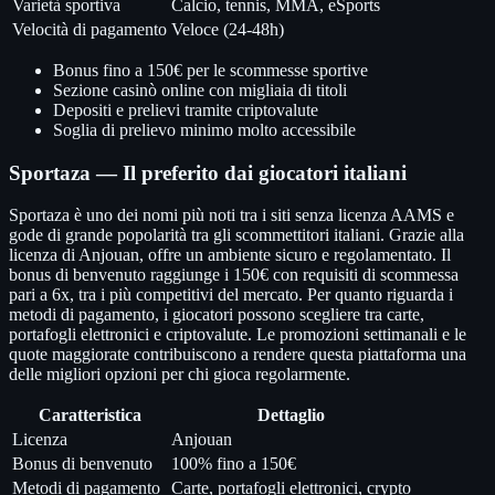
Varietà sportiva
Calcio, tennis, MMA, eSports
Velocità di pagamento
Veloce (24-48h)
Bonus fino a 150€ per le scommesse sportive
Sezione casinò online con migliaia di titoli
Depositi e prelievi tramite criptovalute
Soglia di prelievo minimo molto accessibile
Sportaza — Il preferito dai giocatori italiani
Sportaza è uno dei nomi più noti tra i siti senza licenza AAMS e
gode di grande popolarità tra gli scommettitori italiani. Grazie alla
licenza di Anjouan, offre un ambiente sicuro e regolamentato. Il
bonus di benvenuto raggiunge i 150€ con requisiti di scommessa
pari a 6x, tra i più competitivi del mercato. Per quanto riguarda i
metodi di pagamento, i giocatori possono scegliere tra carte,
portafogli elettronici e criptovalute. Le promozioni settimanali e le
quote maggiorate contribuiscono a rendere questa piattaforma una
delle migliori opzioni per chi gioca regolarmente.
Caratteristica
Dettaglio
Licenza
Anjouan
Bonus di benvenuto
100% fino a 150€
Metodi di pagamento
Carte, portafogli elettronici, crypto