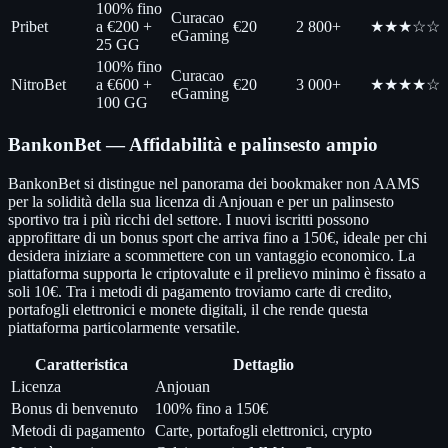
100% fino
Curacao
Pribet
a €200 +
€20
2 800+
★★★☆☆
eGaming
25 GG
100% fino
Curacao
NitroBet
a €600 +
€20
3 000+
★★★★☆
eGaming
100 GG
BankonBet — Affidabilità e palinsesto ampio
BankonBet si distingue nel panorama dei bookmaker non AAMS
per la solidità della sua licenza di Anjouan e per un palinsesto
sportivo tra i più ricchi del settore. I nuovi iscritti possono
approfittare di un bonus sport che arriva fino a 150€, ideale per chi
desidera iniziare a scommettere con un vantaggio economico. La
piattaforma supporta le criptovalute e il prelievo minimo è fissato a
soli 10€. Tra i metodi di pagamento troviamo carte di credito,
portafogli elettronici e monete digitali, il che rende questa
piattaforma particolarmente versatile.
Caratteristica
Dettaglio
Licenza
Anjouan
Bonus di benvenuto
100% fino a 150€
Metodi di pagamento
Carte, portafogli elettronici, crypto