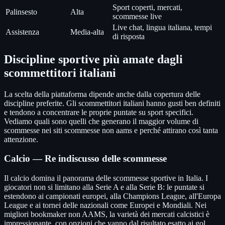
Sport coperti, mercati,
Palinsesto
Alta
scommesse live
Live chat, lingua italiana, tempi
Assistenza
Media-alta
di risposta
Discipline sportive più amate dagli
scommettitori italiani
La scelta della piattaforma dipende anche dalla copertura delle
discipline preferite. Gli scommettitori italiani hanno gusti ben definiti
e tendono a concentrare le proprie puntate su sport specifici.
Vediamo quali sono quelli che generano il maggior volume di
scommesse nei siti scommesse non aams e perché attirano così tanta
attenzione.
Calcio — Re indiscusso delle scommesse
Il calcio domina il panorama delle scommesse sportive in Italia. I
giocatori non si limitano alla Serie A e alla Serie B: le puntate si
estendono ai campionati europei, alla Champions League, all'Europa
League e ai tornei delle nazionali come Europei e Mondiali. Nei
migliori bookmaker non AAMS, la varietà dei mercati calcistici è
impressionante, con opzioni che vanno dal risultato esatto ai gol