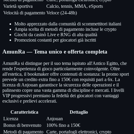
Varietà sportiva
Calcio, tennis, MMA, eSports
Velocità di pagamento
Veloce (24-48h)
Molto apprezzato dalla comunità di scommettitori italiani
Ampia scelta di metodi di pagamento incluse le crypto
Giochi da casinò Live e RNG di alta qualità
Promozioni costanti per giocatori già iscritti
AmunRa — Tema unico e offerta completa
AmunRa si distingue per il suo tema ispirato all'Antico Egitto, che
rende l'esperienza di gioco particolarmente coinvolgente. Oltre
all'estetica, il bookmaker offre contenuti di sostanza: la promo sport
prevede un credito extra fino a 150€ con requisiti pari a 6x. La
licenza di Anjouan garantisce la sicurezza delle operazioni e il
palinsesto copre una vasta gamma di discipline e mercati. I livelli
VIP progressivi premiano la fedeltà dei giocatori con vantaggi
esclusivi e prelievi accelerati.
Caratteristica
Dettaglio
Licenza
Anjouan
Bonus di benvenuto
100% fino a 150€
Metodi di pagamento
Carte, portafogli elettronici, crypto