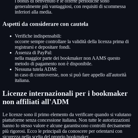
i bonus di benvenuto e le offerte periodiche sono
generalmente più vantaggiosi, con requisiti di scommessa
inferiori alla media.
Aspetti da considerare con cautela
Verifiche indispensabili:
occorre sempre controllare la validità della licenza prima di
registrarsi e depositare fondi.
Assenza di PayPal:
nella maggior parte dei bookmaker non AAMS questo
metodo di pagamento non è disponibile.
Nessuna tutela ADM:
in caso di controversie, non si può fare appello all'autorità
italiana.
Licenze internazionali per i bookmaker
non affiliati all'ADM
Le licenze sono il primo elemento da verificare quando si valutano
piattaforme senza concessione italiana. Non tutte le autorizzazioni
hanno lo stesso valore e alcune garantiscono controlli decisamente
più rigorosi. Ecco le principali da conoscere per orientarsi con
sicurezza nella scelta del proprio bookmaker.