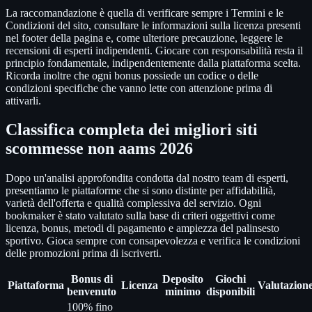
La raccomandazione è quella di verificare sempre i Termini e le
Condizioni del sito, consultare le informazioni sulla licenza presenti
nel footer della pagina e, come ulteriore precauzione, leggere le
recensioni di esperti indipendenti. Giocare con responsabilità resta il
principio fondamentale, indipendentemente dalla piattaforma scelta.
Ricorda inoltre che ogni bonus possiede un codice o delle
condizioni specifiche che vanno lette con attenzione prima di
attivarli.
Classifica completa dei migliori siti
scommesse non aams 2026
Dopo un'analisi approfondita condotta dal nostro team di esperti,
presentiamo le piattaforme che si sono distinte per affidabilità,
varietà dell'offerta e qualità complessiva del servizio. Ogni
bookmaker è stato valutato sulla base di criteri oggettivi come
licenza, bonus, metodi di pagamento e ampiezza del palinsesto
sportivo. Gioca sempre con consapevolezza e verifica le condizioni
delle promozioni prima di iscriverti.
Bonus di
Deposito
Giochi
Piattaforma
Licenza
Valutazion
benvenuto
minimo
disponibili
100% fino