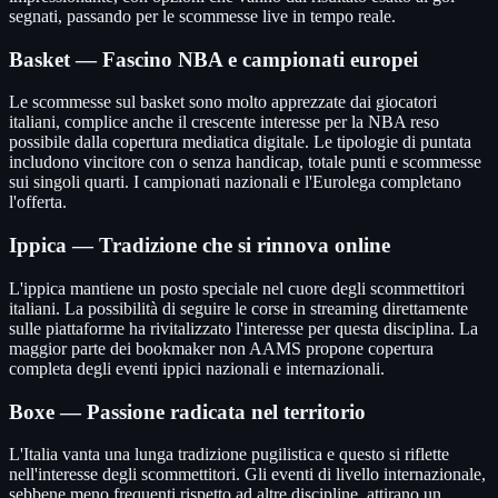
segnati, passando per le scommesse live in tempo reale.
Basket — Fascino NBA e campionati europei
Le scommesse sul basket sono molto apprezzate dai giocatori
italiani, complice anche il crescente interesse per la NBA reso
possibile dalla copertura mediatica digitale. Le tipologie di puntata
includono vincitore con o senza handicap, totale punti e scommesse
sui singoli quarti. I campionati nazionali e l'Eurolega completano
l'offerta.
Ippica — Tradizione che si rinnova online
L'ippica mantiene un posto speciale nel cuore degli scommettitori
italiani. La possibilità di seguire le corse in streaming direttamente
sulle piattaforme ha rivitalizzato l'interesse per questa disciplina. La
maggior parte dei bookmaker non AAMS propone copertura
completa degli eventi ippici nazionali e internazionali.
Boxe — Passione radicata nel territorio
L'Italia vanta una lunga tradizione pugilistica e questo si riflette
nell'interesse degli scommettitori. Gli eventi di livello internazionale,
sebbene meno frequenti rispetto ad altre discipline, attirano un