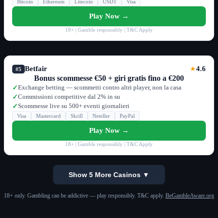
Bitcoin
Ethereum
Litecoin
USDT
Visa
Play Now →
18+ | Gamble responsibly | T&C Apply
Betfair
4.6
★
#5
Bonus scommesse €50 + giri gratis fino a €200
Exchange betting — scommetti contro altri player, non la casa
✓
Commissioni competitive dal 2% in su
✓
Scommesse live su 500+ eventi giornalieri
✓
Visa
Mastercard
Skrill
Neteller
PayPal
Play Now →
18+ | Gamble responsibly | T&C Apply
Show 5 More Casinos ▼
18+ only. Gambling can be addictive — play responsibly. T&C apply.
BeGambleAware.org