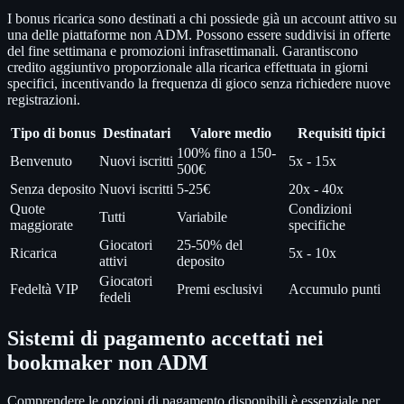
I bonus ricarica sono destinati a chi possiede già un account attivo su
una delle piattaforme non ADM. Possono essere suddivisi in offerte
del fine settimana e promozioni infrasettimanali. Garantiscono
credito aggiuntivo proporzionale alla ricarica effettuata in giorni
specifici, incentivando la frequenza di gioco senza richiedere nuove
registrazioni.
Tipo di bonus
Destinatari
Valore medio
Requisiti tipici
100% fino a 150-
Benvenuto
Nuovi iscritti
5x - 15x
500€
Senza deposito
Nuovi iscritti
5-25€
20x - 40x
Quote
Condizioni
Tutti
Variabile
maggiorate
specifiche
Giocatori
25-50% del
Ricarica
5x - 10x
attivi
deposito
Giocatori
Fedeltà VIP
Premi esclusivi
Accumulo punti
fedeli
Sistemi di pagamento accettati nei
bookmaker non ADM
Comprendere le opzioni di pagamento disponibili è essenziale per