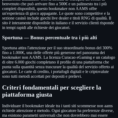
benvenuto che può arrivare fino a 500€ e un palinsesto tra i più
completi disponibili, questo bookmaker non AAMS offre
un'esperienza di gioco appagante. Le quote sono competitive e la
sezione casinò include giochi live dealer e titoli RNG di qualità. Il
sito è interamente disponibile in italiano e il servizio clienti risponde
in tempi rapidi alle richieste dei giocatori.
Sportuna — Bonus percentuale tra i più alti
Sportuna attira l'attenzione per il suo straordinario bonus del 300%
fino a 1.000€, una delle offerte più generose nel panorama dei
bookmaker non AAMS. La licenza Curacao eGaming e un catalogo
di oltre 6.000 giochi completano il profilo di una piattaforma che
punta sulla quantità senza trascurare la qualità del servizio offerto ai
giocatori. Le carte di credito, i portafogli digitali e le criptovalute
sono tutti metodi accettati per depositi e prelievi.
Criteri fondamentali per scegliere la
piattaforma giusta
Individuare il bookmaker ideale tra i tanti siti scommesse non aams
richiede attenzione e metodo. Ogni giocatore ha preferenze diverse,
ma esistono parametri universali che non dovrebbero mai essere