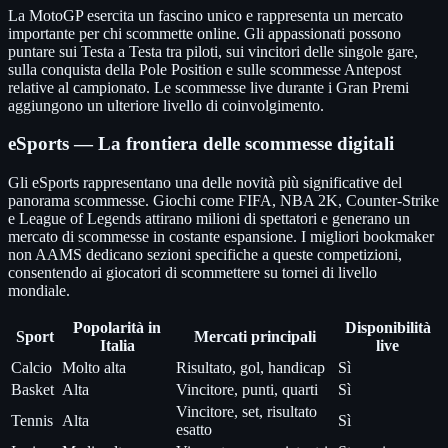
La MotoGP esercita un fascino unico e rappresenta un mercato
importante per chi scommette online. Gli appassionati possono
puntare sui Testa a Testa tra piloti, sui vincitori delle singole gare,
sulla conquista della Pole Position e sulle scommesse Antepost
relative al campionato. Le scommesse live durante i Gran Premi
aggiungono un ulteriore livello di coinvolgimento.
eSports — La frontiera delle scommesse digitali
Gli eSports rappresentano una delle novità più significative del
panorama scommesse. Giochi come FIFA, NBA 2K, Counter-Strike
e League of Legends attirano milioni di spettatori e generano un
mercato di scommesse in costante espansione. I migliori bookmaker
non AAMS dedicano sezioni specifiche a queste competizioni,
consentendo ai giocatori di scommettere su tornei di livello
mondiale.
Popolarità in
Disponibilità
Sport
Mercati principali
Italia
live
Calcio
Molto alta
Risultato, gol, handicap
Sì
Basket
Alta
Vincitore, punti, quarti
Sì
Vincitore, set, risultato
Tennis
Alta
Sì
esatto