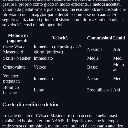
gestire il proprio conto gioco in modo efficiente. I metodi accettati
variano da piattaforma a piattaforma, ma esistono alcune costanti che
ritroviamo nella maggior parte dei siti scommesse non aams. Di
seguito analizziamo i principali sistemi con informazioni dettagliate
su velocità, costi e limiti operativi.
Metodo di
Velocità
Commissioni
Limiti
pagamento
Carte Visa /
Immediato (deposito) / 2-3
Nessuna
Alti
Mastercard
giorni (prelievo)
Skrill / Neteller
Immediato
Medie
Medi
Molto
Criptovalute
Veloce
Basse
alti
Voucher
Immediato
Nessuna
Medi
prepagati
Bonifico
Lento
Possibili costi
Alti
bancario
Carte di credito e debito
Le carte dei circuiti Visa e Mastercard sono accettate nella quasi
totalità dei bookmaker non AAMS. Il deposito avviene in tempo
reale senza commissioni, mentre per i prelievi è necessario attendere