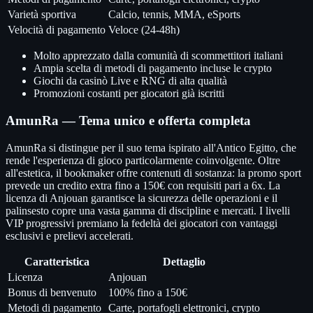
Varietà sportiva
Calcio, tennis, MMA, eSports
Velocità di pagamento
Veloce (24-48h)
Molto apprezzato dalla comunità di scommettitori italiani
Ampia scelta di metodi di pagamento incluse le crypto
Giochi da casinò Live e RNG di alta qualità
Promozioni costanti per giocatori già iscritti
AmunRa — Tema unico e offerta completa
AmunRa si distingue per il suo tema ispirato all'Antico Egitto, che
rende l'esperienza di gioco particolarmente coinvolgente. Oltre
all'estetica, il bookmaker offre contenuti di sostanza: la promo sport
prevede un credito extra fino a 150€ con requisiti pari a 6x. La
licenza di Anjouan garantisce la sicurezza delle operazioni e il
palinsesto copre una vasta gamma di discipline e mercati. I livelli
VIP progressivi premiano la fedeltà dei giocatori con vantaggi
esclusivi e prelievi accelerati.
Caratteristica
Dettaglio
Licenza
Anjouan
Bonus di benvenuto
100% fino a 150€
Metodi di pagamento
Carte, portafogli elettronici, crypto