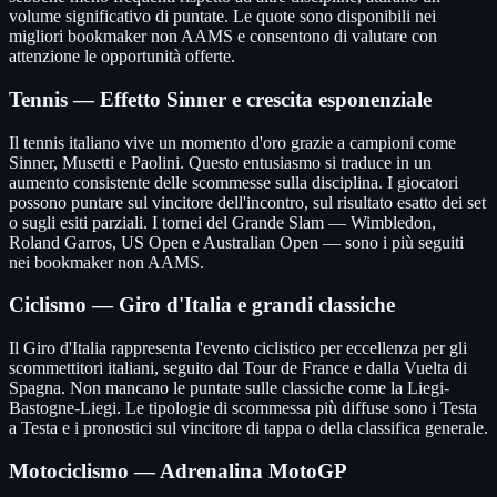
volume significativo di puntate. Le quote sono disponibili nei
migliori bookmaker non AAMS e consentono di valutare con
attenzione le opportunità offerte.
Tennis — Effetto Sinner e crescita esponenziale
Il tennis italiano vive un momento d'oro grazie a campioni come
Sinner, Musetti e Paolini. Questo entusiasmo si traduce in un
aumento consistente delle scommesse sulla disciplina. I giocatori
possono puntare sul vincitore dell'incontro, sul risultato esatto dei set
o sugli esiti parziali. I tornei del Grande Slam — Wimbledon,
Roland Garros, US Open e Australian Open — sono i più seguiti
nei bookmaker non AAMS.
Ciclismo — Giro d'Italia e grandi classiche
Il Giro d'Italia rappresenta l'evento ciclistico per eccellenza per gli
scommettitori italiani, seguito dal Tour de France e dalla Vuelta di
Spagna. Non mancano le puntate sulle classiche come la Liegi-
Bastogne-Liegi. Le tipologie di scommessa più diffuse sono i Testa
a Testa e i pronostici sul vincitore di tappa o della classifica generale.
Motociclismo — Adrenalina MotoGP