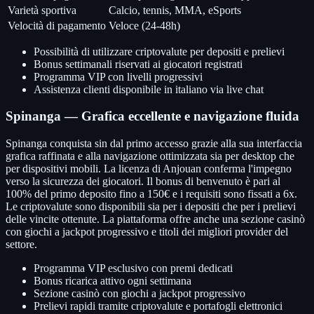
Varietà sportiva
Calcio, tennis, MMA, eSports
Velocità di pagamento
Veloce (24-48h)
Possibilità di utilizzare criptovalute per depositi e prelievi
Bonus settimanali riservati ai giocatori registrati
Programma VIP con livelli progressivi
Assistenza clienti disponibile in italiano via live chat
Spinanga — Grafica eccellente e navigazione fluida
Spinanga conquista sin dal primo accesso grazie alla sua interfaccia
grafica raffinata e alla navigazione ottimizzata sia per desktop che
per dispositivi mobili. La licenza di Anjouan conferma l'impegno
verso la sicurezza dei giocatori. Il bonus di benvenuto è pari al
100% del primo deposito fino a 150€ e i requisiti sono fissati a 6x.
Le criptovalute sono disponibili sia per i depositi che per i prelievi
delle vincite ottenute. La piattaforma offre anche una sezione casinò
con giochi a jackpot progressivo e titoli dei migliori provider del
settore.
Programma VIP esclusivo con premi dedicati
Bonus ricarica attivo ogni settimana
Sezione casinò con giochi a jackpot progressivo
Prelievi rapidi tramite criptovalute e portafogli elettronici