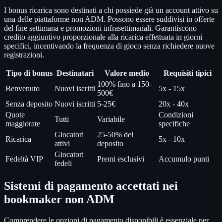
I bonus ricarica sono destinati a chi possiede già un account attivo su
una delle piattaforme non ADM. Possono essere suddivisi in offerte
del fine settimana e promozioni infrasettimanali. Garantiscono
credito aggiuntivo proporzionale alla ricarica effettuata in giorni
specifici, incentivando la frequenza di gioco senza richiedere nuove
registrazioni.
Tipo di bonus
Destinatari
Valore medio
Requisiti tipici
100% fino a 150-
Benvenuto
Nuovi iscritti
5x - 15x
500€
Senza deposito
Nuovi iscritti
5-25€
20x - 40x
Quote
Condizioni
Tutti
Variabile
maggiorate
specifiche
Giocatori
25-50% del
Ricarica
5x - 10x
attivi
deposito
Giocatori
Fedeltà VIP
Premi esclusivi
Accumulo punti
fedeli
Sistemi di pagamento accettati nei
bookmaker non ADM
Comprendere le opzioni di pagamento disponibili è essenziale per