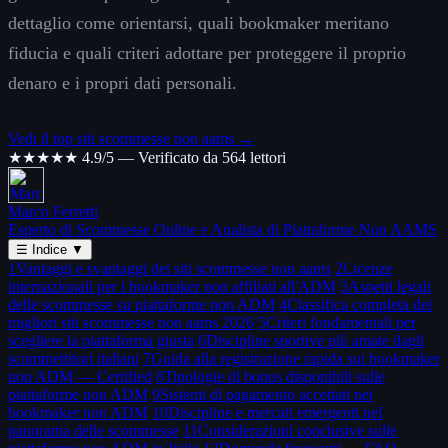
dettaglio come orientarsi, quali bookmaker meritano
fiducia e quali criteri adottare per proteggere il proprio
denaro e i propri dati personali.
Vedi il top siti scommesse non aams →
★★★★★
4.9/5 — Verificato da 564 lettori
Marco Ferretti
Esperto di Scommesse Online e Analista di Piattaforme Non AAMS
☰
Indice
▼
1
Vantaggi e svantaggi dei siti scommesse non aams
2
Licenze
internazionali per i bookmaker non affiliati all'ADM
3
Aspetti legali
delle scommesse su piattaforme non ADM
4
Classifica completa dei
migliori siti scommesse non aams 2026
5
Criteri fondamentali per
scegliere la piattaforma giusta
6
Discipline sportive più amate dagli
scommettitori italiani
7
Guida alla registrazione rapida sui bookmaker
non ADM — Certified
8
Tipologie di bonus disponibili sulle
piattaforme non ADM
9
Sistemi di pagamento accettati nei
bookmaker non ADM
10
Discipline e mercati emergenti nel
panorama delle scommesse
11
Considerazioni conclusive sulle