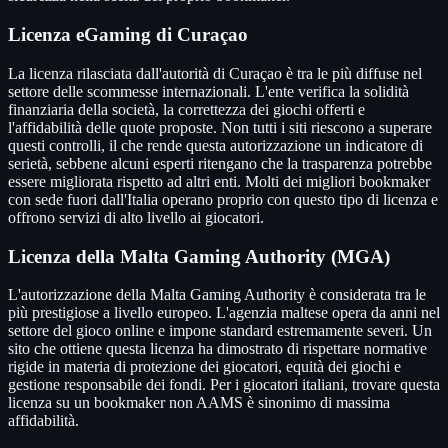
Licenza eGaming di Curaçao
La licenza rilasciata dall'autorità di Curaçao è tra le più diffuse nel
settore delle scommesse internazionali. L'ente verifica la solidità
finanziaria della società, la correttezza dei giochi offerti e
l'affidabilità delle quote proposte. Non tutti i siti riescono a superare
questi controlli, il che rende questa autorizzazione un indicatore di
serietà, sebbene alcuni esperti ritengano che la trasparenza potrebbe
essere migliorata rispetto ad altri enti. Molti dei migliori bookmaker
con sede fuori dall'Italia operano proprio con questo tipo di licenza e
offrono servizi di alto livello ai giocatori.
Licenza della Malta Gaming Authority (MGA)
L'autorizzazione della Malta Gaming Authority è considerata tra le
più prestigiose a livello europeo. L'agenzia maltese opera da anni nel
settore del gioco online e impone standard estremamente severi. Un
sito che ottiene questa licenza ha dimostrato di rispettare normative
rigide in materia di protezione dei giocatori, equità dei giochi e
gestione responsabile dei fondi. Per i giocatori italiani, trovare questa
licenza su un bookmaker non AAMS è sinonimo di massima
affidabilità.