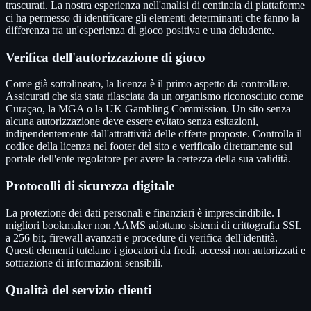
trascurati. La nostra esperienza nell'analisi di centinaia di piattaforme
ci ha permesso di identificare gli elementi determinanti che fanno la
differenza tra un'esperienza di gioco positiva e una deludente.
Verifica dell'autorizzazione di gioco
Come già sottolineato, la licenza è il primo aspetto da controllare.
Assicurati che sia stata rilasciata da un organismo riconosciuto come
Curaçao, la MGA o la UK Gambling Commission. Un sito senza
alcuna autorizzazione deve essere evitato senza esitazioni,
indipendentemente dall'attrattività delle offerte proposte. Controlla il
codice della licenza nel footer del sito e verificalo direttamente sul
portale dell'ente regolatore per avere la certezza della sua validità.
Protocolli di sicurezza digitale
La protezione dei dati personali e finanziari è imprescindibile. I
migliori bookmaker non AAMS adottano sistemi di crittografia SSL
a 256 bit, firewall avanzati e procedure di verifica dell'identità.
Questi elementi tutelano i giocatori da frodi, accessi non autorizzati e
sottrazione di informazioni sensibili.
Qualità del servizio clienti