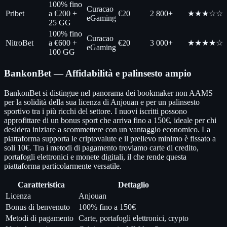
100% fino
Curacao
Pribet
a €200 +
€20
2 800+
★★★☆☆
eGaming
25 GG
100% fino
Curacao
NitroBet
a €600 +
€20
3 000+
★★★★☆
eGaming
100 GG
BankonBet — Affidabilità e palinsesto ampio
BankonBet si distingue nel panorama dei bookmaker non AAMS
per la solidità della sua licenza di Anjouan e per un palinsesto
sportivo tra i più ricchi del settore. I nuovi iscritti possono
approfittare di un bonus sport che arriva fino a 150€, ideale per chi
desidera iniziare a scommettere con un vantaggio economico. La
piattaforma supporta le criptovalute e il prelievo minimo è fissato a
soli 10€. Tra i metodi di pagamento troviamo carte di credito,
portafogli elettronici e monete digitali, il che rende questa
piattaforma particolarmente versatile.
Caratteristica
Dettaglio
Licenza
Anjouan
Bonus di benvenuto
100% fino a 150€
Metodi di pagamento
Carte, portafogli elettronici, crypto