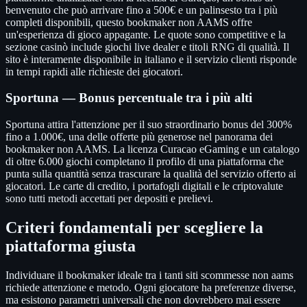
benvenuto che può arrivare fino a 500€ e un palinsesto tra i più
completi disponibili, questo bookmaker non AAMS offre
un'esperienza di gioco appagante. Le quote sono competitive e la
sezione casinò include giochi live dealer e titoli RNG di qualità. Il
sito è interamente disponibile in italiano e il servizio clienti risponde
in tempi rapidi alle richieste dei giocatori.
Sportuna — Bonus percentuale tra i più alti
Sportuna attira l'attenzione per il suo straordinario bonus del 300%
fino a 1.000€, una delle offerte più generose nel panorama dei
bookmaker non AAMS. La licenza Curacao eGaming e un catalogo
di oltre 6.000 giochi completano il profilo di una piattaforma che
punta sulla quantità senza trascurare la qualità del servizio offerto ai
giocatori. Le carte di credito, i portafogli digitali e le criptovalute
sono tutti metodi accettati per depositi e prelievi.
Criteri fondamentali per scegliere la
piattaforma giusta
Individuare il bookmaker ideale tra i tanti siti scommesse non aams
richiede attenzione e metodo. Ogni giocatore ha preferenze diverse,
ma esistono parametri universali che non dovrebbero mai essere