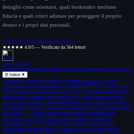
dettaglio come orientarsi, quali bookmaker meritano
fiducia e quali criteri adottare per proteggere il proprio
denaro e i propri dati personali.
Vedi il top siti scommesse non aams →
★★★★★
4.9/5 — Verificato da 564 lettori
Marco Ferretti
Esperto di Scommesse Online e Analista di Piattaforme Non AAMS
☰
Indice
▼
1
Vantaggi e svantaggi dei siti scommesse non aams
2
Licenze
internazionali per i bookmaker non affiliati all'ADM
3
Aspetti legali
delle scommesse su piattaforme non ADM
4
Classifica completa dei
migliori siti scommesse non aams 2026
5
Criteri fondamentali per
scegliere la piattaforma giusta
6
Discipline sportive più amate dagli
scommettitori italiani
7
Guida alla registrazione rapida sui bookmaker
non ADM — Certified
8
Tipologie di bonus disponibili sulle
piattaforme non ADM
9
Sistemi di pagamento accettati nei
bookmaker non ADM
10
Discipline e mercati emergenti nel
panorama delle scommesse
11
Considerazioni conclusive sulle