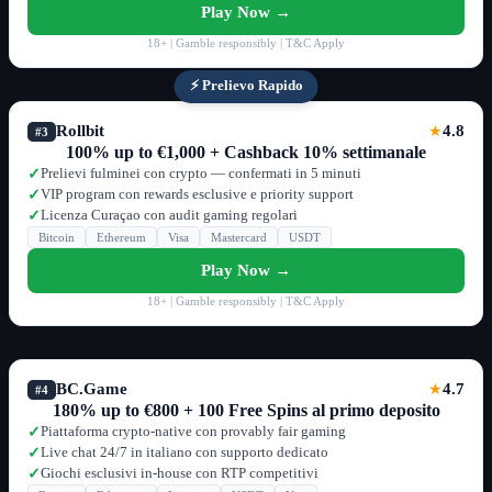
Play Now →
18+ | Gamble responsibly | T&C Apply
⚡ Prelievo Rapido
Rollbit
4.8
★
#3
100% up to €1,000 + Cashback 10% settimanale
Prelievi fulminei con crypto — confermati in 5 minuti
✓
VIP program con rewards esclusive e priority support
✓
Licenza Curaçao con audit gaming regolari
✓
Bitcoin
Ethereum
Visa
Mastercard
USDT
Play Now →
18+ | Gamble responsibly | T&C Apply
BC.Game
4.7
★
#4
180% up to €800 + 100 Free Spins al primo deposito
Piattaforma crypto-native con provably fair gaming
✓
Live chat 24/7 in italiano con supporto dedicato
✓
Giochi esclusivi in-house con RTP competitivi
✓