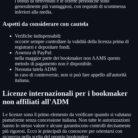
i bonus di benvenuto e le offerte periodiche sono
generalmente più vantaggiosi, con requisiti di scommessa
inferiori alla media.
Aspetti da considerare con cautela
Verifiche indispensabili:
occorre sempre controllare la validità della licenza prima di
registrarsi e depositare fondi.
Assenza di PayPal:
nella maggior parte dei bookmaker non AAMS questo
metodo di pagamento non è disponibile.
Nessuna tutela ADM:
in caso di controversie, non si può fare appello all'autorità
italiana.
Licenze internazionali per i bookmaker
non affiliati all'ADM
Le licenze sono il primo elemento da verificare quando si valutano
piattaforme senza concessione italiana. Non tutte le autorizzazioni
hanno lo stesso valore e alcune garantiscono controlli decisamente
più rigorosi. Ecco le principali da conoscere per orientarsi con
sicurezza nella scelta del proprio bookmaker.