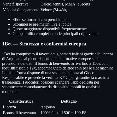
Varietà sportiva
Calcio, tennis, MMA, eSports
Velocità di pagamento
Veloce (24-48h)
Sfide settimanali con premi in palio
Scommesse pre-match, live e ippica
Quote maggiorate disponibili frequentemente
Compatibilità completa con le principali criptovalute
1Bet — Sicurezza e conformità europea
1Bet ha conquistato il favore dei giocatori italiani grazie alla licenza
di Anjouan e al pieno rispetto delle normative europee sulla
protezione dei dati. Il bonus di benvenuto arriva fino a 150€ con
requisiti fissati a 12x, accompagnato da free spin per le slot machine.
La piattaforma dispone di una sezione dedicata al Gioco
Responsabile e prevede la verifica KYC per garantire la massima
trasparenza. I giocatori possono scaricare l'app dedicata per
scommettere comodamente da dispositivi mobili in qualsiasi
momento.
Caratteristica
Dettaglio
Licenza
Anjouan
Bonus di benvenuto
100% fino a 150€ + 100 FS