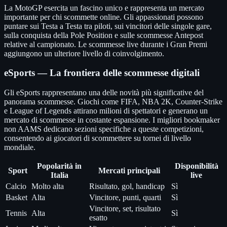
La MotoGP esercita un fascino unico e rappresenta un mercato
importante per chi scommette online. Gli appassionati possono
puntare sui Testa a Testa tra piloti, sui vincitori delle singole gare,
sulla conquista della Pole Position e sulle scommesse Antepost
relative al campionato. Le scommesse live durante i Gran Premi
aggiungono un ulteriore livello di coinvolgimento.
eSports — La frontiera delle scommesse digitali
Gli eSports rappresentano una delle novità più significative del
panorama scommesse. Giochi come FIFA, NBA 2K, Counter-Strike
e League of Legends attirano milioni di spettatori e generano un
mercato di scommesse in costante espansione. I migliori bookmaker
non AAMS dedicano sezioni specifiche a queste competizioni,
consentendo ai giocatori di scommettere su tornei di livello
mondiale.
Popolarità in
Disponibilità
Sport
Mercati principali
Italia
live
Calcio
Molto alta
Risultato, gol, handicap
Sì
Basket
Alta
Vincitore, punti, quarti
Sì
Vincitore, set, risultato
Tennis
Alta
Sì
esatto