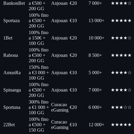
BankonBet
a €500 +
Anjouan
€20
7 000+
★★★★☆
200 GG
100% fino
Sportaza
a €500 +
Anjouan
€10
13 000+
★★★★★
200 GG
100% fino
1Bet
a 150€ +
Anjouan
€20
10 000+
★★★★☆
100 GG
100% fino
Rabona
a €500 +
Anjouan
€20
8 500+
★★★★★
200 GG
150% fino
AmunRa
a €3 000 +
Anjouan
€10
5 000+
★★★★☆
100 GG
100% fino
Spinanga
a €500 +
Anjouan
€10
7 000+
★★★★☆
200 GG
300% fino
Curacao
Sportuna
a €1 000 +
€20
6 000+
★★★☆☆
eGaming
100 GG
100% fino
Curacao
22Bet
a €500 +
€10
12 000+
★★★★★
eGaming
150 GG