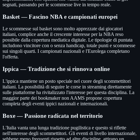
segnati, passando per le scommesse live in tempo reale.
Basket — Fascino NBA e campionati europei
Le scommesse sul basket sono molto apprezzate dai giocatori
italiani, complice anche il crescente interesse per la NBA reso
possibile dalla copertura mediatica digitale. Le tipologie di puntata
includono vincitore con o senza handicap, totale punti e scommesse
sui singoli quarti. I campionati nazionali e l'Eurolega completano
l'offerta.
Ippica — Tradizione che si rinnova online
L'ippica mantiene un posto speciale nel cuore degli scommettitori
italiani. La possibilità di seguire le corse in streaming direttamente
sulle piattaforme ha rivitalizzato l'interesse per questa disciplina. La
maggior parte dei bookmaker non AAMS propone copertura
completa degli eventi ippici nazionali e internazionali.
Boxe — Passione radicata nel territorio
L'Italia vanta una lunga tradizione pugilistica e questo si riflette
nell'interesse degli scommettitori. Gli eventi di livello internazionale,
sebbene meno frequenti rispetto ad altre discipline, attirano un