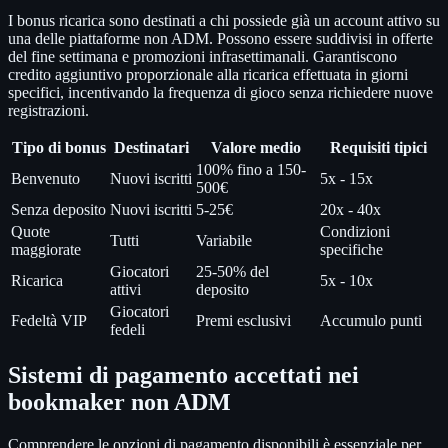
I bonus ricarica sono destinati a chi possiede già un account attivo su
una delle piattaforme non ADM. Possono essere suddivisi in offerte
del fine settimana e promozioni infrasettimanali. Garantiscono
credito aggiuntivo proporzionale alla ricarica effettuata in giorni
specifici, incentivando la frequenza di gioco senza richiedere nuove
registrazioni.
Tipo di bonus
Destinatari
Valore medio
Requisiti tipici
100% fino a 150-
Benvenuto
Nuovi iscritti
5x - 15x
500€
Senza deposito
Nuovi iscritti
5-25€
20x - 40x
Quote
Condizioni
Tutti
Variabile
maggiorate
specifiche
Giocatori
25-50% del
Ricarica
5x - 10x
attivi
deposito
Giocatori
Fedeltà VIP
Premi esclusivi
Accumulo punti
fedeli
Sistemi di pagamento accettati nei
bookmaker non ADM
Comprendere le opzioni di pagamento disponibili è essenziale per