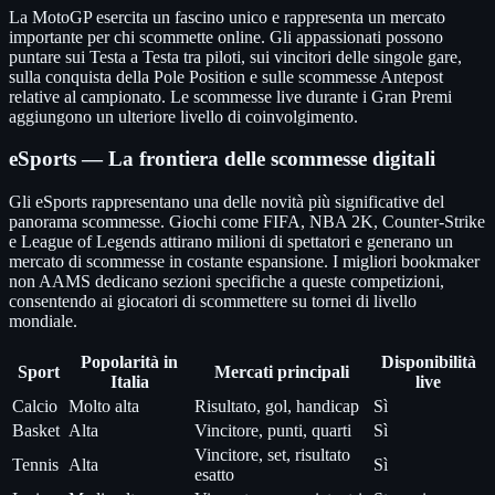
La MotoGP esercita un fascino unico e rappresenta un mercato
importante per chi scommette online. Gli appassionati possono
puntare sui Testa a Testa tra piloti, sui vincitori delle singole gare,
sulla conquista della Pole Position e sulle scommesse Antepost
relative al campionato. Le scommesse live durante i Gran Premi
aggiungono un ulteriore livello di coinvolgimento.
eSports — La frontiera delle scommesse digitali
Gli eSports rappresentano una delle novità più significative del
panorama scommesse. Giochi come FIFA, NBA 2K, Counter-Strike
e League of Legends attirano milioni di spettatori e generano un
mercato di scommesse in costante espansione. I migliori bookmaker
non AAMS dedicano sezioni specifiche a queste competizioni,
consentendo ai giocatori di scommettere su tornei di livello
mondiale.
Popolarità in
Disponibilità
Sport
Mercati principali
Italia
live
Calcio
Molto alta
Risultato, gol, handicap
Sì
Basket
Alta
Vincitore, punti, quarti
Sì
Vincitore, set, risultato
Tennis
Alta
Sì
esatto