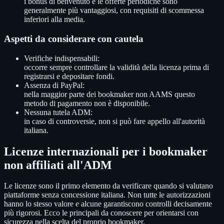
i bonus di benvenuto e le offerte periodiche sono
generalmente più vantaggiosi, con requisiti di scommessa
inferiori alla media.
Aspetti da considerare con cautela
Verifiche indispensabili:
occorre sempre controllare la validità della licenza prima di
registrarsi e depositare fondi.
Assenza di PayPal:
nella maggior parte dei bookmaker non AAMS questo
metodo di pagamento non è disponibile.
Nessuna tutela ADM:
in caso di controversie, non si può fare appello all'autorità
italiana.
Licenze internazionali per i bookmaker
non affiliati all'ADM
Le licenze sono il primo elemento da verificare quando si valutano
piattaforme senza concessione italiana. Non tutte le autorizzazioni
hanno lo stesso valore e alcune garantiscono controlli decisamente
più rigorosi. Ecco le principali da conoscere per orientarsi con
sicurezza nella scelta del proprio bookmaker.