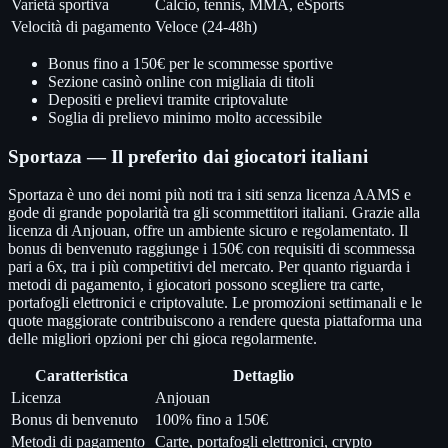
Varietà sportiva
Calcio, tennis, MMA, eSports
Velocità di pagamento
Veloce (24-48h)
Bonus fino a 150€ per le scommesse sportive
Sezione casinò online con migliaia di titoli
Depositi e prelievi tramite criptovalute
Soglia di prelievo minimo molto accessibile
Sportaza — Il preferito dai giocatori italiani
Sportaza è uno dei nomi più noti tra i siti senza licenza AAMS e
gode di grande popolarità tra gli scommettitori italiani. Grazie alla
licenza di Anjouan, offre un ambiente sicuro e regolamentato. Il
bonus di benvenuto raggiunge i 150€ con requisiti di scommessa
pari a 6x, tra i più competitivi del mercato. Per quanto riguarda i
metodi di pagamento, i giocatori possono scegliere tra carte,
portafogli elettronici e criptovalute. Le promozioni settimanali e le
quote maggiorate contribuiscono a rendere questa piattaforma una
delle migliori opzioni per chi gioca regolarmente.
Caratteristica
Dettaglio
Licenza
Anjouan
Bonus di benvenuto
100% fino a 150€
Metodi di pagamento
Carte, portafogli elettronici, crypto