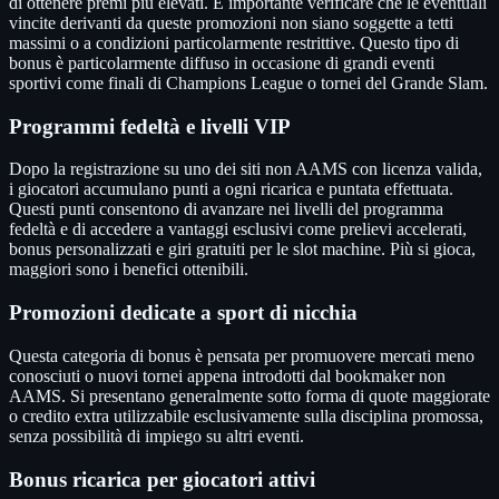
di ottenere premi più elevati. È importante verificare che le eventuali
vincite derivanti da queste promozioni non siano soggette a tetti
massimi o a condizioni particolarmente restrittive. Questo tipo di
bonus è particolarmente diffuso in occasione di grandi eventi
sportivi come finali di Champions League o tornei del Grande Slam.
Programmi fedeltà e livelli VIP
Dopo la registrazione su uno dei siti non AAMS con licenza valida,
i giocatori accumulano punti a ogni ricarica e puntata effettuata.
Questi punti consentono di avanzare nei livelli del programma
fedeltà e di accedere a vantaggi esclusivi come prelievi accelerati,
bonus personalizzati e giri gratuiti per le slot machine. Più si gioca,
maggiori sono i benefici ottenibili.
Promozioni dedicate a sport di nicchia
Questa categoria di bonus è pensata per promuovere mercati meno
conosciuti o nuovi tornei appena introdotti dal bookmaker non
AAMS. Si presentano generalmente sotto forma di quote maggiorate
o credito extra utilizzabile esclusivamente sulla disciplina promossa,
senza possibilità di impiego su altri eventi.
Bonus ricarica per giocatori attivi