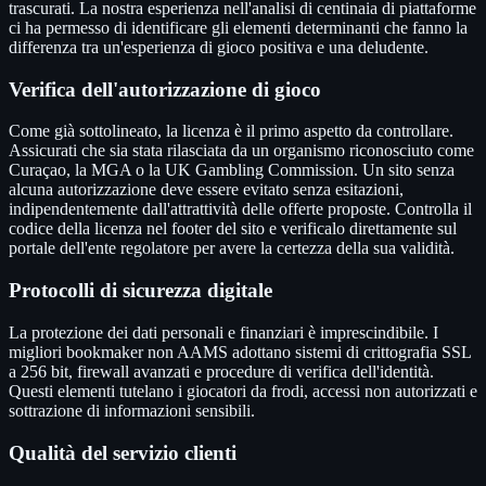
trascurati. La nostra esperienza nell'analisi di centinaia di piattaforme
ci ha permesso di identificare gli elementi determinanti che fanno la
differenza tra un'esperienza di gioco positiva e una deludente.
Verifica dell'autorizzazione di gioco
Come già sottolineato, la licenza è il primo aspetto da controllare.
Assicurati che sia stata rilasciata da un organismo riconosciuto come
Curaçao, la MGA o la UK Gambling Commission. Un sito senza
alcuna autorizzazione deve essere evitato senza esitazioni,
indipendentemente dall'attrattività delle offerte proposte. Controlla il
codice della licenza nel footer del sito e verificalo direttamente sul
portale dell'ente regolatore per avere la certezza della sua validità.
Protocolli di sicurezza digitale
La protezione dei dati personali e finanziari è imprescindibile. I
migliori bookmaker non AAMS adottano sistemi di crittografia SSL
a 256 bit, firewall avanzati e procedure di verifica dell'identità.
Questi elementi tutelano i giocatori da frodi, accessi non autorizzati e
sottrazione di informazioni sensibili.
Qualità del servizio clienti