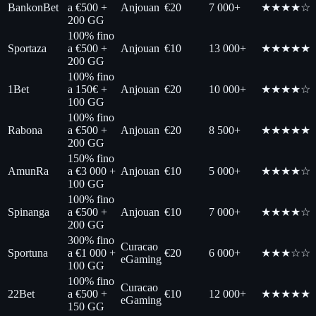
BankonBet
a €500 +
Anjouan
€20
7 000+
★★★★☆
200 GG
100% fino
Sportaza
a €500 +
Anjouan
€10
13 000+
★★★★★
200 GG
100% fino
1Bet
a 150€ +
Anjouan
€20
10 000+
★★★★☆
100 GG
100% fino
Rabona
a €500 +
Anjouan
€20
8 500+
★★★★★
200 GG
150% fino
AmunRa
a €3 000 +
Anjouan
€10
5 000+
★★★★☆
100 GG
100% fino
Spinanga
a €500 +
Anjouan
€10
7 000+
★★★★☆
200 GG
300% fino
Curacao
Sportuna
a €1 000 +
€20
6 000+
★★★☆☆
eGaming
100 GG
100% fino
Curacao
22Bet
a €500 +
€10
12 000+
★★★★★
eGaming
150 GG