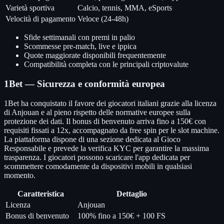
Varietà sportiva
Calcio, tennis, MMA, eSports
Velocità di pagamento
Veloce (24-48h)
Sfide settimanali con premi in palio
Scommesse pre-match, live e ippica
Quote maggiorate disponibili frequentemente
Compatibilità completa con le principali criptovalute
1Bet — Sicurezza e conformità europea
1Bet ha conquistato il favore dei giocatori italiani grazie alla licenza
di Anjouan e al pieno rispetto delle normative europee sulla
protezione dei dati. Il bonus di benvenuto arriva fino a 150€ con
requisiti fissati a 12x, accompagnato da free spin per le slot machine.
La piattaforma dispone di una sezione dedicata al Gioco
Responsabile e prevede la verifica KYC per garantire la massima
trasparenza. I giocatori possono scaricare l'app dedicata per
scommettere comodamente da dispositivi mobili in qualsiasi
momento.
Caratteristica
Dettaglio
Licenza
Anjouan
Bonus di benvenuto
100% fino a 150€ + 100 FS