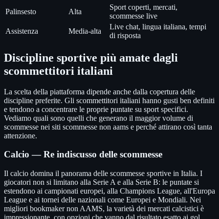
Sport coperti, mercati,
Palinsesto
Alta
scommesse live
Live chat, lingua italiana, tempi
Assistenza
Media-alta
di risposta
Discipline sportive più amate dagli
scommettitori italiani
La scelta della piattaforma dipende anche dalla copertura delle
discipline preferite. Gli scommettitori italiani hanno gusti ben definiti
e tendono a concentrare le proprie puntate su sport specifici.
Vediamo quali sono quelli che generano il maggior volume di
scommesse nei siti scommesse non aams e perché attirano così tanta
attenzione.
Calcio — Re indiscusso delle scommesse
Il calcio domina il panorama delle scommesse sportive in Italia. I
giocatori non si limitano alla Serie A e alla Serie B: le puntate si
estendono ai campionati europei, alla Champions League, all'Europa
League e ai tornei delle nazionali come Europei e Mondiali. Nei
migliori bookmaker non AAMS, la varietà dei mercati calcistici è
impressionante, con opzioni che vanno dal risultato esatto ai gol