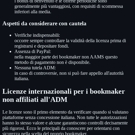
i bonus di benvenuto e le offerte periodiche sono
generalmente più vantaggiosi, con requisiti di scommessa
inferiori alla media.
Aspetti da considerare con cautela
Verifiche indispensabili:
occorre sempre controllare la validità della licenza prima di
registrarsi e depositare fondi.
Assenza di PayPal:
nella maggior parte dei bookmaker non AAMS questo
metodo di pagamento non è disponibile.
Nessuna tutela ADM:
in caso di controversie, non si può fare appello all'autorità
italiana.
Licenze internazionali per i bookmaker
non affiliati all'ADM
Le licenze sono il primo elemento da verificare quando si valutano
piattaforme senza concessione italiana. Non tutte le autorizzazioni
hanno lo stesso valore e alcune garantiscono controlli decisamente
più rigorosi. Ecco le principali da conoscere per orientarsi con
sicurezza nella scelta del proprio bookmaker.