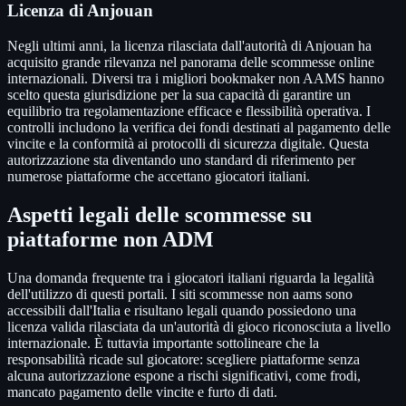
Licenza di Anjouan
Negli ultimi anni, la licenza rilasciata dall'autorità di Anjouan ha
acquisito grande rilevanza nel panorama delle scommesse online
internazionali. Diversi tra i migliori bookmaker non AAMS hanno
scelto questa giurisdizione per la sua capacità di garantire un
equilibrio tra regolamentazione efficace e flessibilità operativa. I
controlli includono la verifica dei fondi destinati al pagamento delle
vincite e la conformità ai protocolli di sicurezza digitale. Questa
autorizzazione sta diventando uno standard di riferimento per
numerose piattaforme che accettano giocatori italiani.
Aspetti legali delle scommesse su
piattaforme non ADM
Una domanda frequente tra i giocatori italiani riguarda la legalità
dell'utilizzo di questi portali. I siti scommesse non aams sono
accessibili dall'Italia e risultano legali quando possiedono una
licenza valida rilasciata da un'autorità di gioco riconosciuta a livello
internazionale. È tuttavia importante sottolineare che la
responsabilità ricade sul giocatore: scegliere piattaforme senza
alcuna autorizzazione espone a rischi significativi, come frodi,
mancato pagamento delle vincite e furto di dati.