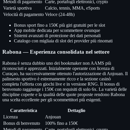
Metodi di pagamento
Carte, portafogli elettronici, crypto
Varietà sportiva
Calcio, tennis, MMA, eSports
Velocità di pagamento
Veloce (24-48h)
Bonus sport fino a 150€ più giri gratuiti per le slot
App mobile dedicata per scommettere ovunque
Sistemi avanzati di protezione dei dati personali
Catalogo con migliaia di slot dei provider più rinomati
Rabona — Esperienza consolidata nel settore
Rabona è senza dubbio uno dei bookmaker non AAMS più
riconosciuti e apprezzati. Inizialmente operante con licenza di
Curaçao, ha successivamente ottenuto l'autorizzazione di Anjouan. Il
palinsesto sportivo è estremamente ricco e la sezione casinò
completa l'offerta con giochi live e in versione RNG. Il bonus di
benvenuto raggiunge i 150€ con requisiti di solo 6x. La varietà delle
discipline coperte e la qualità delle quote proposte rendono Rabona
una scelta eccellente per gli scommettitori più esigenti.
Caratteristica
Dettaglio
Licenza
Anjouan
Bonus di benvenuto
100% fino a 150€
Metodi di pagamento
Carte, portafogli elettronici, crypto