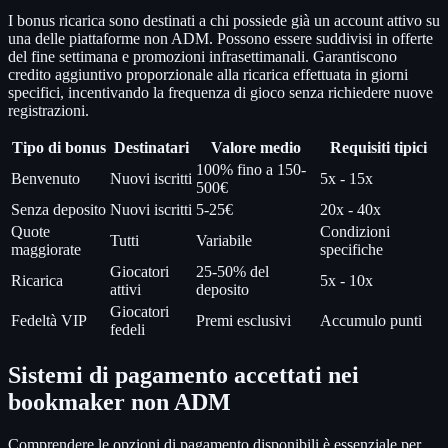
I bonus ricarica sono destinati a chi possiede già un account attivo su
una delle piattaforme non ADM. Possono essere suddivisi in offerte
del fine settimana e promozioni infrasettimanali. Garantiscono
credito aggiuntivo proporzionale alla ricarica effettuata in giorni
specifici, incentivando la frequenza di gioco senza richiedere nuove
registrazioni.
Tipo di bonus
Destinatari
Valore medio
Requisiti tipici
100% fino a 150-
Benvenuto
Nuovi iscritti
5x - 15x
500€
Senza deposito
Nuovi iscritti
5-25€
20x - 40x
Quote
Condizioni
Tutti
Variabile
maggiorate
specifiche
Giocatori
25-50% del
Ricarica
5x - 10x
attivi
deposito
Giocatori
Fedeltà VIP
Premi esclusivi
Accumulo punti
fedeli
Sistemi di pagamento accettati nei
bookmaker non ADM
Comprendere le opzioni di pagamento disponibili è essenziale per