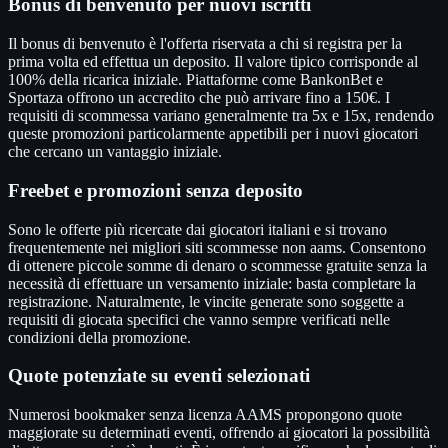
Bonus di benvenuto per nuovi iscritti
Il bonus di benvenuto è l'offerta riservata a chi si registra per la
prima volta ed effettua un deposito. Il valore tipico corrisponde al
100% della ricarica iniziale. Piattaforme come BankonBet e
Sportaza offrono un accredito che può arrivare fino a 150€. I
requisiti di scommessa variano generalmente tra 5x e 15x, rendendo
queste promozioni particolarmente appetibili per i nuovi giocatori
che cercano un vantaggio iniziale.
Freebet e promozioni senza deposito
Sono le offerte più ricercate dai giocatori italiani e si trovano
frequentemente nei migliori siti scommesse non aams. Consentono
di ottenere piccole somme di denaro o scommesse gratuite senza la
necessità di effettuare un versamento iniziale: basta completare la
registrazione. Naturalmente, le vincite generate sono soggette a
requisiti di giocata specifici che vanno sempre verificati nelle
condizioni della promozione.
Quote potenziate su eventi selezionati
Numerosi bookmaker senza licenza AAMS propongono quote
maggiorate su determinati eventi, offrendo ai giocatori la possibilità