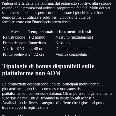
l'intera offerta della piattaforma: dal palinsesto sportivo alla sezione
casinò, dalle promozioni attive al programma fedeltà. Molti dei siti
scommesse non aams permettono di testare i giochi in versione
demo prima di utilizzare soldi veri, un'opzione utile per
familiarizzare con l'interfaccia senza rischi.
Fase
Tempo stimato
Documenti richiesti
Registrazione
1-2 minuti
Nessuno (inizialmente)
Primo deposito
Immediato
Nessuno
Verifica KYC
24-48 ore
Documento d'identità
Primo prelievo
24-72 ore
Verifica completata
Tipologie di bonus disponibili sulle
piattaforme non ADM
Le promozioni costituiscono uno dei principali motivi per cui i
giocatori scelgono i siti scommesse non aams rispetto alle
piattaforme con concessione italiana. Gli importi sono generalmente
superiori e i requisiti di scommessa risultano più accessibili.
Analizziamo le diverse categorie di offerte che i giocatori possono
trovare dopo la registrazione.