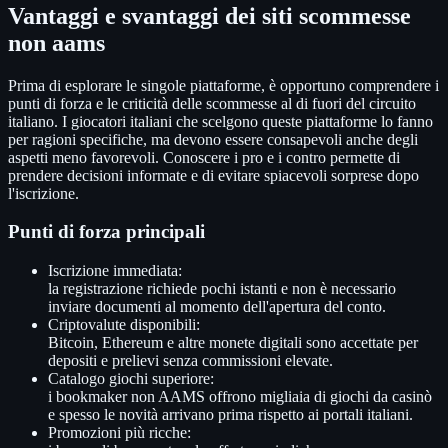
Vantaggi e svantaggi dei siti scommesse
non aams
Prima di esplorare le singole piattaforme, è opportuno comprendere i
punti di forza e le criticità delle scommesse al di fuori del circuito
italiano. I giocatori italiani che scelgono queste piattaforme lo fanno
per ragioni specifiche, ma devono essere consapevoli anche degli
aspetti meno favorevoli. Conoscere i pro e i contro permette di
prendere decisioni informate e di evitare spiacevoli sorprese dopo
l'iscrizione.
Punti di forza principali
Iscrizione immediata:
la registrazione richiede pochi istanti e non è necessario
inviare documenti al momento dell'apertura del conto.
Criptovalute disponibili:
Bitcoin, Ethereum e altre monete digitali sono accettate per
depositi e prelievi senza commissioni elevate.
Catalogo giochi superiore:
i bookmaker non AAMS offrono migliaia di giochi da casinò
e spesso le novità arrivano prima rispetto ai portali italiani.
Promozioni più ricche: