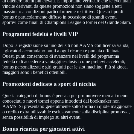
di ottenere premi più elevati. È importante verificare che le eventuali
vincite derivanti da queste promozioni non siano soggette a tetti
massimi o a condizioni particolarmente restrittive. Questo tipo di
bonus è particolarmente diffuso in occasione di grandi eventi
sportivi come finali di Champions League o tornei del Grande Slam.
Programmi fedeltà e livelli VIP
Dopo la registrazione su uno dei siti non AAMS con licenza valida,
i giocatori accumulano punti a ogni ricarica e puntata effettuata.
Questi punti consentono di avanzare nei livelli del programma
fedeltà e di accedere a vantaggi esclusivi come prelievi accelerati,
bonus personalizzati e giri gratuiti per le slot machine. Più si gioca,
maggiori sono i benefici ottenibili.
Promozioni dedicate a sport di nicchia
Questa categoria di bonus è pensata per promuovere mercati meno
conosciuti o nuovi tornei appena introdotti dal bookmaker non
AAMS. Si presentano generalmente sotto forma di quote maggiorate
o credito extra utilizzabile esclusivamente sulla disciplina promossa,
senza possibilità di impiego su altri eventi.
Bonus ricarica per giocatori attivi