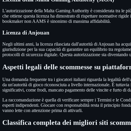
L'autorizzazione della Malta Gaming Authority è considerata tra le più
che ottiene questa licenza ha dimostrato di rispettare normative rigide i
bookmaker non AAMS è sinonimo di massima affidabilità.
Licenza di Anjouan
Negli ultimi anni, la licenza rilasciata dall'autorità di Anjouan ha 
giurisdizione per la sua capacità di garantire un equilibrio tra regolame
protocolli di sicurezza digitale. Questa autorizzazione sta diventando 
Aspetti legali delle scommesse su piatta
Una domanda frequente tra i giocatori italiani riguarda la legalità dell'
da un'autorità di gioco riconosciuta a livello internazionale. È tuttavi
significativi, come frodi, mancato pagamento delle vincite e furto di da
La raccomandazione è quella di verificare sempre i Termini e le Condizi
esperti indipendenti. Giocare con responsabilità resta il principio fo
vanno lette con attenzione prima di attivarli.
Classifica completa dei migliori siti scom