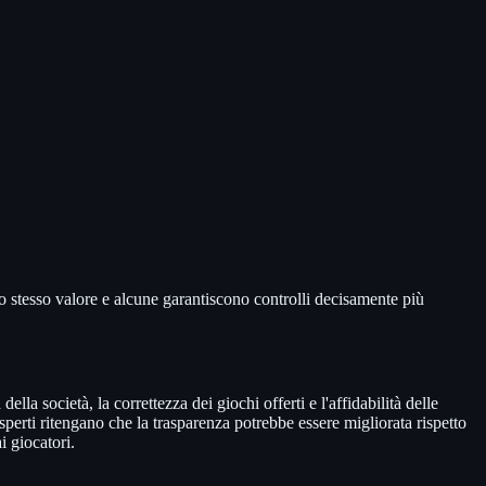
o stesso valore e alcune garantiscono controlli decisamente più
ella società, la correttezza dei giochi offerti e l'affidabilità delle
esperti ritengano che la trasparenza potrebbe essere migliorata rispetto
i giocatori.