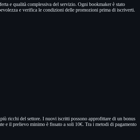
offerta e qualità complessiva del servizio. Ogni bookmaker è stato
volezza e verifica le condizioni delle promozioni prima di iscriverti.
 ricchi del settore. I nuovi iscritti possono approfittare di un bonus
te e il prelievo minimo è fissato a soli 10€. Tra i metodi di pagamento