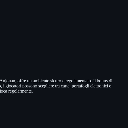
i Anjouan, offre un ambiente sicuro e regolamentato. Il bonus di
 giocatori possono scegliere tra carte, portafogli elettronici e
gioca regolarmente.