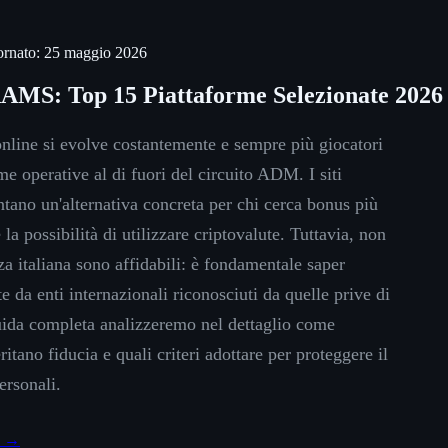
rnato: 25 maggio 2026
AMS: Top 15 Piattaforme Selezionate 2026
line si evolve costantemente e sempre più giocatori
rme operative al di fuori del circuito ADM. I siti
ano un'alternativa concreta per chi cerca bonus più
 la possibilità di utilizzare criptovalute. Tuttavia, non
za italiana sono affidabili: è fondamentale saper
e da enti internazionali riconosciuti da quelle prive di
guida completa analizzeremo nel dettaglio come
tano fiducia e quali criteri adottare per proteggere il
ersonali.
ms →