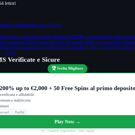
4 lettori
alista di Piattaforme Non AAMS
ionali per i bookmaker non affiliati all'ADM
3
Aspetti legali delle sc
taforma giusta
6
Discipline sportive più amate dagli scommettitori italiani
9
Sistemi di pagamento accettati nei bookmaker non ADM
10
Discipline
i — FAQ
 Verificate e Sicure
🏆 Scelta Migliore
200% up to €2,000 + 50 Free Spins al primo deposit
rificata e affidabile
hereum e stablecoin
minuti
ercard
PayPal
Play Now →
18+ | Gamble responsibly | T&C Apply