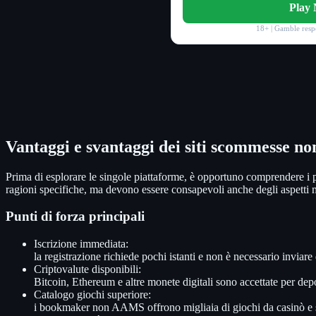
Play
18+ | Gamble resp
Vantaggi e svantaggi dei siti scommesse n
Prima di esplorare le singole piattaforme, è opportuno comprendere i pun
ragioni specifiche, ma devono essere consapevoli anche degli aspetti m
Punti di forza principali
Iscrizione immediata:
la registrazione richiede pochi istanti e non è necessario invia
Criptovalute disponibili:
Bitcoin, Ethereum e altre monete digitali sono accettate per dep
Catalogo giochi superiore:
i bookmaker non AAMS offrono migliaia di giochi da casinò e spes