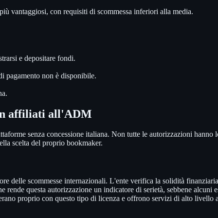
iù vantaggiosi, con requisiti di scommessa inferiori alla media.
trarsi e depositare fondi.
i pagamento non è disponibile.
na.
n affiliati all'ADM
ttaforme senza concessione italiana. Non tutte le autorizzazioni hanno l
nella scelta del proprio bookmaker.
tore delle scommesse internazionali. L'ente verifica la solidità finanziaria d
 che rende questa autorizzazione un indicatore di serietà, sebbene alcuni 
rano proprio con questo tipo di licenza e offrono servizi di alto livello a