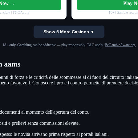
 Now →
Play 
onsibly | T&C Apply
18+ | Gamble respon
Show 5 More Casinos ▼
18+ only. Gambling can be addictive — play responsibly. T&C apply.
BeGambleAware.org
on aams
ti di forza e le criticità delle scommesse al di fuori del circuito italian
eno favorevoli. Conoscere i pro e i contro permette di prendere decisioni
re documenti al momento dell'apertura del conto.
ositi e prelievi senza commissioni elevate.
so le novità arrivano prima rispetto ai portali italiani.