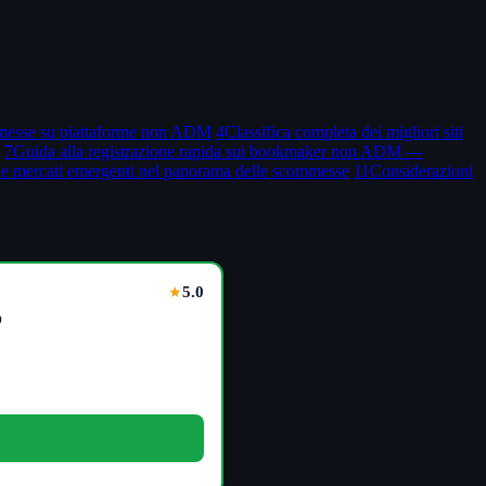
ommesse su piattaforme non ADM
4
Classifica completa dei migliori siti
7
Guida alla registrazione rapida sui bookmaker non ADM —
 e mercati emergenti nel panorama delle scommesse
11
Considerazioni
5.0
★
o