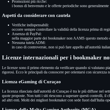
Promozioni più ricche:
i bonus di benvenuto e le offerte periodiche sono generalmente p
Aspetti da considerare con cautela
Verifiche indispensabili:
occorre sempre controllare la validità della licenza prima di regis
Assenza di PayPal:
nella maggior parte dei bookmaker non AAMS questo metodo d
Nessuna tutela ADM:
in caso di controversie, non si può fare appello all'autorità italia
Licenze internazionali per i bookmaker no
Le licenze sono il primo elemento da verificare quando si valutano pia
rigorosi. Ecco le principali da conoscere per orientarsi con sicurezza 
Licenza eGaming di Curaçao
La licenza rilasciata dall'autorità di Curaçao è tra le più diffuse nel set
quote proposte. Non tutti i siti riescono a superare questi controlli, il
ad altri enti. Molti dei migliori bookmaker con sede fuori dall'Italia ope
Licenza della Malta Gaming Authority (MGA)