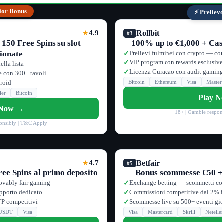
ior Bonus
⚡ Preliev
Rollbit
4.9
★
#3
150 Free Spins su slot
100% up to €1,000 + Ca
zionate
Prelievi fulminei con crypto — co
✓
VIP program con rewards esclusive 
✓
lla lista
Licenza Curaçao con audit gaming
✓
e con 300+ tavoli
droid
Bitcoin
Ethereum
Visa
Master
ler
Bitcoin
Play 
 Now →
18+ | Gamble respon
onsibly | T&C Apply
Betfair
4.7
★
#5
ee Spins al primo deposito
Bonus scommesse €50 + g
rovably fair gaming
Exchange betting — scommetti cont
✓
upporto dedicato
Commissioni competitive dal 2% i
✓
TP competitivi
Scommesse live su 500+ eventi gio
✓
USDT
Visa
Visa
Mastercard
Skrill
Netelle