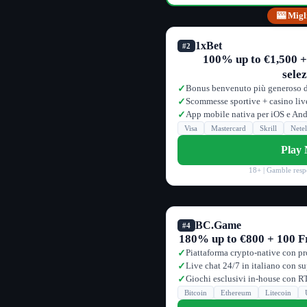
🎰 Migl
1xBet
#2
100% up to €1,500 + 
sele
Bonus benvenuto più generoso de
✓
Scommesse sportive + casino liv
✓
App mobile nativa per iOS e An
✓
Visa
Mastercard
Skrill
Netel
Play
18+ | Gamble resp
BC.Game
#4
180% up to €800 + 100 Fr
Piattaforma crypto-native con p
✓
Live chat 24/7 in italiano con s
✓
Giochi esclusivi in-house con R
✓
Bitcoin
Ethereum
Litecoin