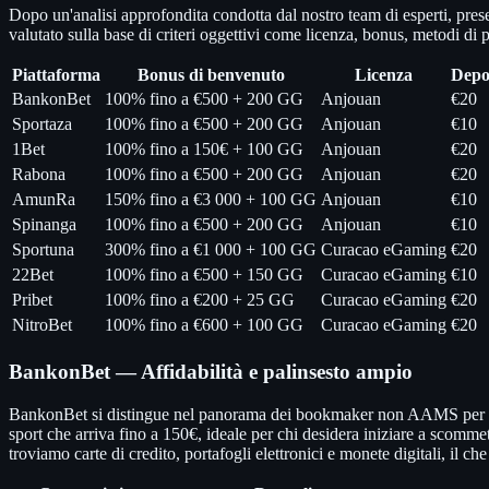
Dopo un'analisi approfondita condotta dal nostro team di esperti, presen
valutato sulla base di criteri oggettivi come licenza, bonus, metodi d
Piattaforma
Bonus di benvenuto
Licenza
Depo
BankonBet
100% fino a €500 + 200 GG
Anjouan
€20
Sportaza
100% fino a €500 + 200 GG
Anjouan
€10
1Bet
100% fino a 150€ + 100 GG
Anjouan
€20
Rabona
100% fino a €500 + 200 GG
Anjouan
€20
AmunRa
150% fino a €3 000 + 100 GG
Anjouan
€10
Spinanga
100% fino a €500 + 200 GG
Anjouan
€10
Sportuna
300% fino a €1 000 + 100 GG
Curacao eGaming
€20
22Bet
100% fino a €500 + 150 GG
Curacao eGaming
€10
Pribet
100% fino a €200 + 25 GG
Curacao eGaming
€20
NitroBet
100% fino a €600 + 100 GG
Curacao eGaming
€20
BankonBet — Affidabilità e palinsesto ampio
BankonBet si distingue nel panorama dei bookmaker non AAMS per la soli
sport che arriva fino a 150€, ideale per chi desidera iniziare a scomm
troviamo carte di credito, portafogli elettronici e monete digitali, il c