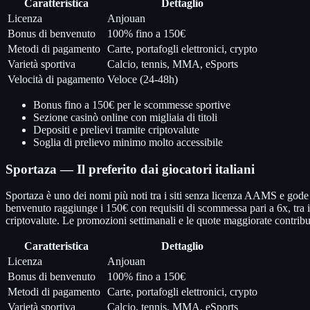
Caratteristica
Dettaglio
Licenza
Anjouan
Bonus di benvenuto
100% fino a 150€
Metodi di pagamento
Carte, portafogli elettronici, crypto
Varietà sportiva
Calcio, tennis, MMA, eSports
Velocità di pagamento
Veloce (24-48h)
Bonus fino a 150€ per le scommesse sportive
Sezione casinò online con migliaia di titoli
Depositi e prelievi tramite criptovalute
Soglia di prelievo minimo molto accessibile
Sportaza — Il preferito dai giocatori italiani
Sportaza è uno dei nomi più noti tra i siti senza licenza AAMS e gode d
benvenuto raggiunge i 150€ con requisiti di scommessa pari a 6x, tra i 
criptovalute. Le promozioni settimanali e le quote maggiorate contribu
Caratteristica
Dettaglio
Licenza
Anjouan
Bonus di benvenuto
100% fino a 150€
Metodi di pagamento
Carte, portafogli elettronici, crypto
Varietà sportiva
Calcio, tennis, MMA, eSports