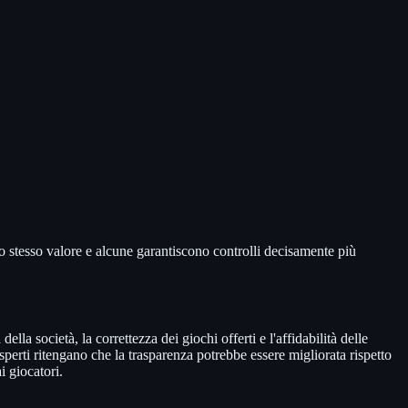
o stesso valore e alcune garantiscono controlli decisamente più
ella società, la correttezza dei giochi offerti e l'affidabilità delle
esperti ritengano che la trasparenza potrebbe essere migliorata rispetto
i giocatori.