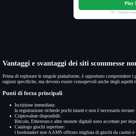
Play
18+ | Gamble resp
Vantaggi e svantaggi dei siti scommesse n
Prima di esplorare le singole piattaforme, è opportuno comprendere i pun
ragioni specifiche, ma devono essere consapevoli anche degli aspetti m
Punti di forza principali
Iscrizione immediata:
la registrazione richiede pochi istanti e non è necessario invia
Criptovalute disponibili:
Bitcoin, Ethereum e altre monete digitali sono accettate per dep
Catalogo giochi superiore:
i bookmaker non AAMS offrono migliaia di giochi da casinò e spes