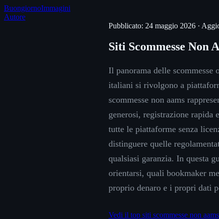
Buongiorno
Immagini
Autore
Pubblicato: 24 maggio 2026
·
Aggio
Siti Scommesse Non A
Il panorama delle scommesse on
italiani si rivolgono a piattafo
scommesse non aams rappresent
generosi, registrazione rapida e
tutte le piattaforme senza licen
distinguere quelle regolamentat
qualsiasi garanzia. In questa 
orientarsi, quali bookmaker meri
proprio denaro e i propri dati p
Vedi il top siti scommesse non aa