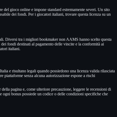
tore del gioco online e impone standard estremamente severi. Un sito
abile dei fondi. Per i giocatori italiani, trovare questa licenza su un
onali. Diversi tra i migliori bookmaker non AAMS hanno scelto questa
a dei fondi destinati al pagamento delle vincite e la conformità ai
ori italiani.
'Italia e risultano legali quando possiedono una licenza valida rilasciata
liere piattaforme senza alcuna autorizzazione espone a rischi
r della pagina e, come ulteriore precauzione, leggere le recensioni di
che ogni bonus possiede un codice o delle condizioni specifiche che