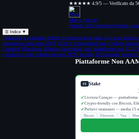
★★★★★
4.9/5 — Verificato da 56
Marco Ferretti
Esperto di Scommesse Online e An
☰
Indice
▼
1
Vantaggi e svantaggi dei siti scommesse non aams
2
Licenze internaz
scommesse non aams 2026
5
Criteri fondamentali per scegliere la piat
Certified
8
Tipologie di bonus disponibili sulle piattaforme non ADM
conclusive sulle piattaforme non ADM in Italia
12
Domande frequent
Piattaforme Non AAMS
Stake
#1
Licenza Curaçao — piattaforma ve
✓
Crypto-friendly con Bitcoin, Et
✓
Prelievi istantanei — media 15 
✓
Bitcoin
Ethereum
Visa
Mast