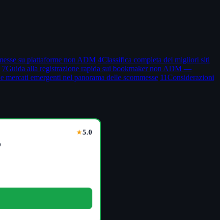
ommesse su piattaforme non ADM
4
Classifica completa dei migliori siti
7
Guida alla registrazione rapida sui bookmaker non ADM —
 e mercati emergenti nel panorama delle scommesse
11
Considerazioni
5.0
★
o