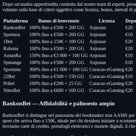
Dopo un'analisi approfondita condotta dal nostro team di esperti, presen
valutato sulla base di criteri oggettivi come licenza, bonus, metodi d
Piattaforma
Bonus di benvenuto
Licenza
Depo
BankonBet
100% fino a €500 + 200 GG
Anjouan
€20
Sportaza
100% fino a €500 + 200 GG
Anjouan
€10
1Bet
100% fino a 150€ + 100 GG
Anjouan
€20
Rabona
100% fino a €500 + 200 GG
Anjouan
€20
AmunRa
150% fino a €3 000 + 100 GG
Anjouan
€10
Spinanga
100% fino a €500 + 200 GG
Anjouan
€10
Sportuna
300% fino a €1 000 + 100 GG
Curacao eGaming
€20
22Bet
100% fino a €500 + 150 GG
Curacao eGaming
€10
Pribet
100% fino a €200 + 25 GG
Curacao eGaming
€20
NitroBet
100% fino a €600 + 100 GG
Curacao eGaming
€20
BankonBet — Affidabilità e palinsesto ampio
BankonBet si distingue nel panorama dei bookmaker non AAMS per la soli
sport che arriva fino a 150€, ideale per chi desidera iniziare a scomm
troviamo carte di credito, portafogli elettronici e monete digitali, il c