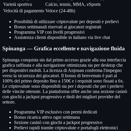
Varietà sportiva
Calcio, tennis, MMA, eSports
Velocità di pagamento
Veloce (24-48h)
Possibilità di utilizzare criptovalute per depositi e prelievi
Bonus settimanali riservati ai giocatori registrati
Programma VIP con livelli progressivi
Assistenza clienti disponibile in italiano via live chat
Spinanga — Grafica eccellente e navigazione fluida
Spinanga conquista sin dal primo accesso grazie alla sua interfaccia
grafica raffinata e alla navigazione ottimizzata sia per desktop che
per dispositivi mobili. La licenza di Anjouan conferma l'impegno
verso la sicurezza dei giocatori. Il bonus di benvenuto è pari al
100% del primo deposito fino a 150€ e i requisiti sono fissati a 6x.
Le criptovalute sono disponibili sia per i depositi che per i prelievi
delle vincite ottenute. La piattaforma offre anche una sezione casinò
con giochi a jackpot progressivo e titoli dei migliori provider del
settore.
Programma VIP esclusivo con premi dedicati
Bonus ricarica attivo ogni settimana
Sezione casinò con giochi a jackpot progressivo
Prelievi rapidi tramite criptovalute e portafogli elettronici