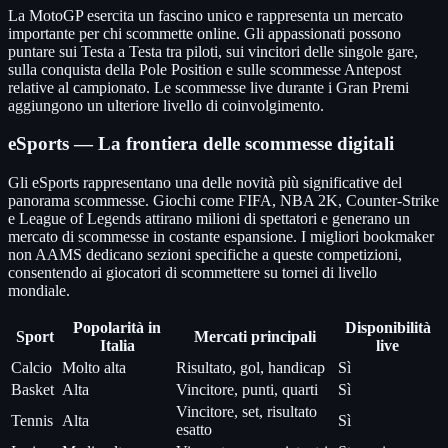
La MotoGP esercita un fascino unico e rappresenta un mercato
importante per chi scommette online. Gli appassionati possono
puntare sui Testa a Testa tra piloti, sui vincitori delle singole gare,
sulla conquista della Pole Position e sulle scommesse Antepost
relative al campionato. Le scommesse live durante i Gran Premi
aggiungono un ulteriore livello di coinvolgimento.
eSports — La frontiera delle scommesse digitali
Gli eSports rappresentano una delle novità più significative del
panorama scommesse. Giochi come FIFA, NBA 2K, Counter-Strike
e League of Legends attirano milioni di spettatori e generano un
mercato di scommesse in costante espansione. I migliori bookmaker
non AAMS dedicano sezioni specifiche a queste competizioni,
consentendo ai giocatori di scommettere su tornei di livello
mondiale.
Popolarità in
Disponibilità
Sport
Mercati principali
Italia
live
Calcio
Molto alta
Risultato, gol, handicap
Sì
Basket
Alta
Vincitore, punti, quarti
Sì
Vincitore, set, risultato
Tennis
Alta
Sì
esatto