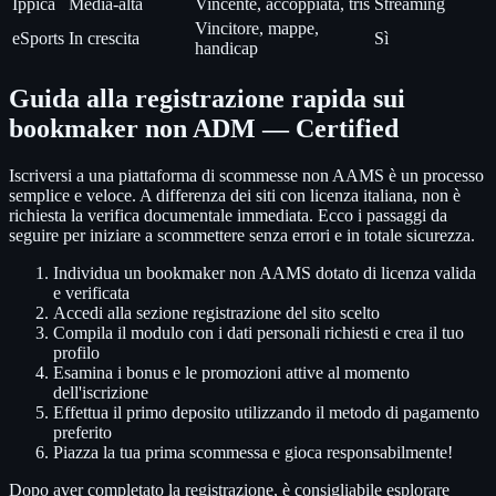
Ippica
Media-alta
Vincente, accoppiata, tris
Streaming
Vincitore, mappe,
eSports
In crescita
Sì
handicap
Guida alla registrazione rapida sui
bookmaker non ADM — Certified
Iscriversi a una piattaforma di scommesse non AAMS è un processo
semplice e veloce. A differenza dei siti con licenza italiana, non è
richiesta la verifica documentale immediata. Ecco i passaggi da
seguire per iniziare a scommettere senza errori e in totale sicurezza.
Individua un bookmaker non AAMS dotato di licenza valida
e verificata
Accedi alla sezione registrazione del sito scelto
Compila il modulo con i dati personali richiesti e crea il tuo
profilo
Esamina i bonus e le promozioni attive al momento
dell'iscrizione
Effettua il primo deposito utilizzando il metodo di pagamento
preferito
Piazza la tua prima scommessa e gioca responsabilmente!
Dopo aver completato la registrazione, è consigliabile esplorare