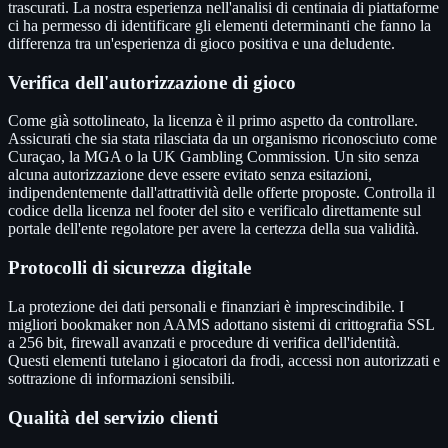
trascurati. La nostra esperienza nell'analisi di centinaia di piattaforme
ci ha permesso di identificare gli elementi determinanti che fanno la
differenza tra un'esperienza di gioco positiva e una deludente.
Verifica dell'autorizzazione di gioco
Come già sottolineato, la licenza è il primo aspetto da controllare.
Assicurati che sia stata rilasciata da un organismo riconosciuto come
Curaçao, la MGA o la UK Gambling Commission. Un sito senza
alcuna autorizzazione deve essere evitato senza esitazioni,
indipendentemente dall'attrattività delle offerte proposte. Controlla il
codice della licenza nel footer del sito e verificalo direttamente sul
portale dell'ente regolatore per avere la certezza della sua validità.
Protocolli di sicurezza digitale
La protezione dei dati personali e finanziari è imprescindibile. I
migliori bookmaker non AAMS adottano sistemi di crittografia SSL
a 256 bit, firewall avanzati e procedure di verifica dell'identità.
Questi elementi tutelano i giocatori da frodi, accessi non autorizzati e
sottrazione di informazioni sensibili.
Qualità del servizio clienti