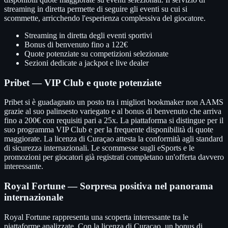
streaming in diretta permette di seguire gli eventi su cui si
scommette, arricchendo l'esperienza complessiva del giocatore.
Streaming in diretta degli eventi sportivi
Bonus di benvenuto fino a 122€
Quote potenziate su competizioni selezionate
Sezioni dedicate a jackpot e live dealer
Pribet — VIP Club e quote potenziate
Pribet si è guadagnato un posto tra i migliori bookmaker non AAMS
grazie al suo palinsesto variegato e al bonus di benvenuto che arriva
fino a 200€ con requisiti pari a 25x. La piattaforma si distingue per il
suo programma VIP Club e per la frequente disponibilità di quote
maggiorate. La licenza di Curaçao attesta la conformità agli standard
di sicurezza internazionali. Le scommesse sugli eSports e le
promozioni per giocatori già registrati completano un'offerta davvero
interessante.
Royal Fortune — Sorpresa positiva nel panorama
internazionale
Royal Fortune rappresenta una scoperta interessante tra le
piattaforme analizzate. Con la licenza di Curaçao, un bonus di