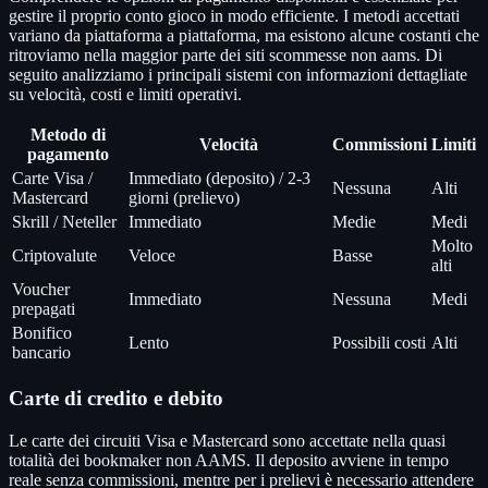
gestire il proprio conto gioco in modo efficiente. I metodi accettati
variano da piattaforma a piattaforma, ma esistono alcune costanti che
ritroviamo nella maggior parte dei siti scommesse non aams. Di
seguito analizziamo i principali sistemi con informazioni dettagliate
su velocità, costi e limiti operativi.
Metodo di
Velocità
Commissioni
Limiti
pagamento
Carte Visa /
Immediato (deposito) / 2-3
Nessuna
Alti
Mastercard
giorni (prelievo)
Skrill / Neteller
Immediato
Medie
Medi
Molto
Criptovalute
Veloce
Basse
alti
Voucher
Immediato
Nessuna
Medi
prepagati
Bonifico
Lento
Possibili costi
Alti
bancario
Carte di credito e debito
Le carte dei circuiti Visa e Mastercard sono accettate nella quasi
totalità dei bookmaker non AAMS. Il deposito avviene in tempo
reale senza commissioni, mentre per i prelievi è necessario attendere