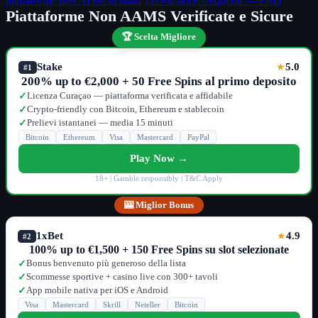
piattaforme non ADM in Italia
12
Domande frequenti — FAQ
Piattaforme Non AAMS Verificate e Sicure
🏆 Scelta Migliore
Stake
5.0
★
#1
200% up to €2,000 + 50 Free Spins al primo deposito
Licenza Curaçao — piattaforma verificata e affidabile
✓
Crypto-friendly con Bitcoin, Ethereum e stablecoin
✓
Prelievi istantanei — media 15 minuti
✓
Bitcoin
Ethereum
Visa
Mastercard
PayPal
Play Now →
18+ | Gamble responsibly | T&C Apply
🎰 Miglior Bonus
1xBet
4.9
★
#2
100% up to €1,500 + 150 Free Spins su slot selezionate
Bonus benvenuto più generoso della lista
✓
Scommesse sportive + casino live con 300+ tavoli
✓
App mobile nativa per iOS e Android
✓
Visa
Mastercard
Skrill
Neteller
Bitcoin