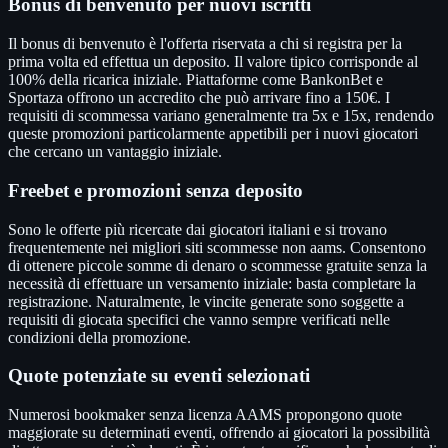
Bonus di benvenuto per nuovi iscritti
Il bonus di benvenuto è l'offerta riservata a chi si registra per la
prima volta ed effettua un deposito. Il valore tipico corrisponde al
100% della ricarica iniziale. Piattaforme come BankonBet e
Sportaza offrono un accredito che può arrivare fino a 150€. I
requisiti di scommessa variano generalmente tra 5x e 15x, rendendo
queste promozioni particolarmente appetibili per i nuovi giocatori
che cercano un vantaggio iniziale.
Freebet e promozioni senza deposito
Sono le offerte più ricercate dai giocatori italiani e si trovano
frequentemente nei migliori siti scommesse non aams. Consentono
di ottenere piccole somme di denaro o scommesse gratuite senza la
necessità di effettuare un versamento iniziale: basta completare la
registrazione. Naturalmente, le vincite generate sono soggette a
requisiti di giocata specifici che vanno sempre verificati nelle
condizioni della promozione.
Quote potenziate su eventi selezionati
Numerosi bookmaker senza licenza AAMS propongono quote
maggiorate su determinati eventi, offrendo ai giocatori la possibilità