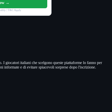
Now →
sibly | T&C Apply
o. I giocatori italiani che scelgono queste piattaforme lo fanno per
 informate e di evitare spiacevoli sorprese dopo l'iscrizione.