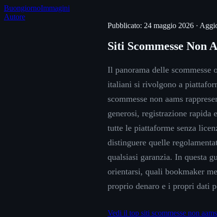
Buongiorno
Immagini
Autore
Pubblicato: 24 maggio 2026
·
Aggio
Siti Scommesse Non A
Il panorama delle scommesse on
italiani si rivolgono a piattafo
scommesse non aams rappresent
generosi, registrazione rapida e
tutte le piattaforme senza licen
distinguere quelle regolamentat
qualsiasi garanzia. In questa 
orientarsi, quali bookmaker meri
proprio denaro e i propri dati p
Vedi il top siti scommesse non aa