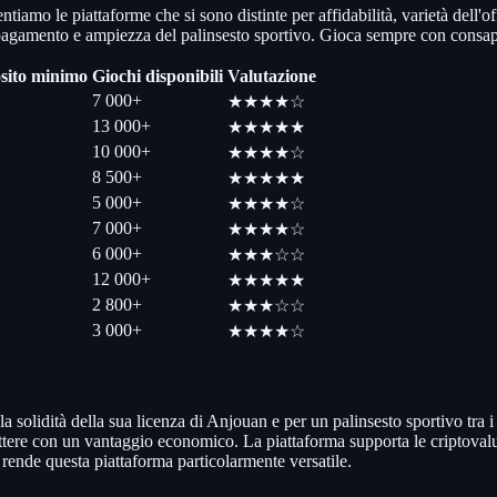
tiamo le piattaforme che si sono distinte per affidabilità, varietà dell'
i pagamento e ampiezza del palinsesto sportivo. Gioca sempre con consape
sito minimo
Giochi disponibili
Valutazione
7 000+
★★★★☆
13 000+
★★★★★
10 000+
★★★★☆
8 500+
★★★★★
5 000+
★★★★☆
7 000+
★★★★☆
6 000+
★★★☆☆
12 000+
★★★★★
2 800+
★★★☆☆
3 000+
★★★★☆
dità della sua licenza di Anjouan e per un palinsesto sportivo tra i più
ettere con un vantaggio economico. La piattaforma supporta le criptovalu
he rende questa piattaforma particolarmente versatile.