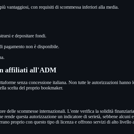
iù vantaggiosi, con requisiti di scommessa inferiori alla media.
trarsi e depositare fondi.
i pagamento non è disponibile.
na.
n affiliati all'ADM
ttaforme senza concessione italiana. Non tutte le autorizzazioni hanno l
nella scelta del proprio bookmaker.
tore delle scommesse internazionali. L'ente verifica la solidità finanziaria d
 che rende questa autorizzazione un indicatore di serietà, sebbene alcuni 
rano proprio con questo tipo di licenza e offrono servizi di alto livello a