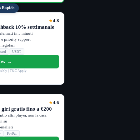
o Rapido
4.8
★
shback 10% settimanale
nfermati in 5 minuti
e priority support
 regolari
card
USDT
Now →
sibly | T&C Apply
4.6
★
iri gratis fino a €200
ro altri player, non la casa
n su
rnalieri
r
PayPal