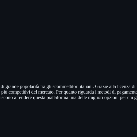
i grande popolarità tra gli scommettitori italiani. Grazie alla licenza d
più competitivi del mercato. Per quanto riguarda i metodi di pagamento, i
iscono a rendere questa piattaforma una delle migliori opzioni per chi 