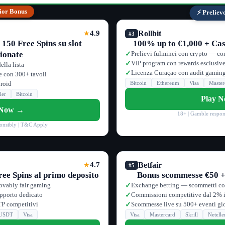
ior Bonus
⚡ Preliev
Rollbit
4.9
★
#3
150 Free Spins su slot
100% up to €1,000 + Ca
zionate
Prelievi fulminei con crypto — co
✓
VIP program con rewards esclusive 
✓
lla lista
Licenza Curaçao con audit gaming
✓
e con 300+ tavoli
droid
Bitcoin
Ethereum
Visa
Master
ler
Bitcoin
Play 
 Now →
18+ | Gamble respon
onsibly | T&C Apply
Betfair
4.7
★
#5
ee Spins al primo deposito
Bonus scommesse €50 + g
rovably fair gaming
Exchange betting — scommetti cont
✓
upporto dedicato
Commissioni competitive dal 2% i
✓
TP competitivi
Scommesse live su 500+ eventi gio
✓
USDT
Visa
Visa
Mastercard
Skrill
Netelle