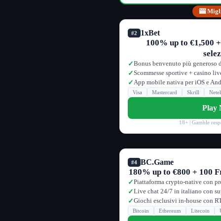
🎰 Migl
1xBet
#2
100% up to €1,500 + 
sele
Bonus benvenuto più generoso de
✓
Scommesse sportive + casino liv
✓
App mobile nativa per iOS e An
✓
Visa
Mastercard
Skrill
Netel
Play
18+ | Gamble resp
BC.Game
#4
180% up to €800 + 100 Fr
Piattaforma crypto-native con p
✓
Live chat 24/7 in italiano con s
✓
Giochi esclusivi in-house con R
✓
Bitcoin
Ethereum
Litecoin