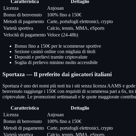
Caratteristica
Dettaglio
Licenza
Anjouan
Bonus di benvenuto
100% fino a 150€
Metodi di pagamento
Carte, portafogli elettronici, crypto
Varietà sportiva
Calcio, tennis, MMA, eSports
Velocità di pagamento
Veloce (24-48h)
Bonus fino a 150€ per le scommesse sportive
Sezione casinò online con migliaia di titoli
Depositi e prelievi tramite criptovalute
Soglia di prelievo minimo molto accessibile
Sportaza — Il preferito dai giocatori italiani
Sportaza è uno dei nomi più noti tra i siti senza licenza AAMS e gode d
benvenuto raggiunge i 150€ con requisiti di scommessa pari a 6x, tra i 
criptovalute. Le promozioni settimanali e le quote maggiorate contribu
Caratteristica
Dettaglio
Licenza
Anjouan
Bonus di benvenuto
100% fino a 150€
Metodi di pagamento
Carte, portafogli elettronici, crypto
Varietà sportiva
Calcio, tennis, MMA, eSports