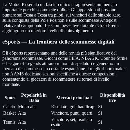
La MotoGP esercita un fascino unico e rappresenta un mercato
importante per chi scommette online. Gli appassionati possono
puntare sui Testa a Testa tra piloti, sui vincitori delle singole gare,
sulla conquista della Pole Position e sulle scommesse Antepost
relative al campionato. Le scommesse live durante i Gran Premi
aggiungono un ulteriore livello di coinvolgimento.
eSports — La frontiera delle scommesse digitali
Gli eSports rappresentano una delle novità più significative del
panorama scommesse. Giochi come FIFA, NBA 2K, Counter-Strike
e League of Legends attirano milioni di spettatori e generano un
mercato di scommesse in costante espansione. I migliori bookmaker
non AAMS dedicano sezioni specifiche a queste competizioni,
consentendo ai giocatori di scommettere su tornei di livello
mondiale.
Popolarità in
Disponibilità
Sport
Mercati principali
Italia
live
Calcio
Molto alta
Risultato, gol, handicap
Sì
Basket
Alta
Vincitore, punti, quarti
Sì
Vincitore, set, risultato
Tennis
Alta
Sì
esatto