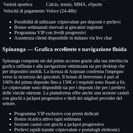
Varietà sportiva
Calcio, tennis, MMA, eSports
Velocità di pagamento
Veloce (24-48h)
Possibilità di utilizzare criptovalute per depositi e prelievi
Bonus settimanali riservati ai giocatori registrati
Programma VIP con livelli progressivi
Assistenza clienti disponibile in italiano via live chat
Spinanga — Grafica eccellente e navigazione fluida
Spinanga conquista sin dal primo accesso grazie alla sua interfaccia
grafica raffinata e alla navigazione ottimizzata sia per desktop che
per dispositivi mobili. La licenza di Anjouan conferma l'impegno
verso la sicurezza dei giocatori. Il bonus di benvenuto è pari al
100% del primo deposito fino a 150€ e i requisiti sono fissati a 6x.
Le criptovalute sono disponibili sia per i depositi che per i prelievi
delle vincite ottenute. La piattaforma offre anche una sezione casinò
con giochi a jackpot progressivo e titoli dei migliori provider del
settore.
Programma VIP esclusivo con premi dedicati
Bonus ricarica attivo ogni settimana
Sezione casinò con giochi a jackpot progressivo
Prelievi rapidi tramite criptovalute e portafogli elettronici