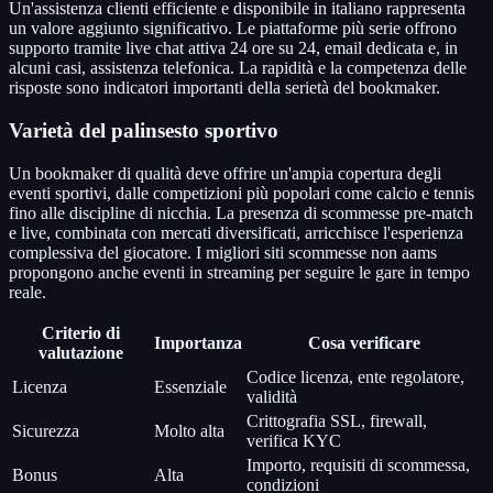
Un'assistenza clienti efficiente e disponibile in italiano rappresenta
un valore aggiunto significativo. Le piattaforme più serie offrono
supporto tramite live chat attiva 24 ore su 24, email dedicata e, in
alcuni casi, assistenza telefonica. La rapidità e la competenza delle
risposte sono indicatori importanti della serietà del bookmaker.
Varietà del palinsesto sportivo
Un bookmaker di qualità deve offrire un'ampia copertura degli
eventi sportivi, dalle competizioni più popolari come calcio e tennis
fino alle discipline di nicchia. La presenza di scommesse pre-match
e live, combinata con mercati diversificati, arricchisce l'esperienza
complessiva del giocatore. I migliori siti scommesse non aams
propongono anche eventi in streaming per seguire le gare in tempo
reale.
Criterio di
Importanza
Cosa verificare
valutazione
Codice licenza, ente regolatore,
Licenza
Essenziale
validità
Crittografia SSL, firewall,
Sicurezza
Molto alta
verifica KYC
Importo, requisiti di scommessa,
Bonus
Alta
condizioni