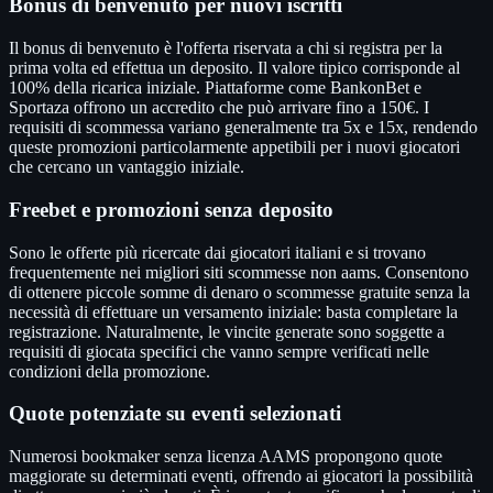
Bonus di benvenuto per nuovi iscritti
Il bonus di benvenuto è l'offerta riservata a chi si registra per la
prima volta ed effettua un deposito. Il valore tipico corrisponde al
100% della ricarica iniziale. Piattaforme come BankonBet e
Sportaza offrono un accredito che può arrivare fino a 150€. I
requisiti di scommessa variano generalmente tra 5x e 15x, rendendo
queste promozioni particolarmente appetibili per i nuovi giocatori
che cercano un vantaggio iniziale.
Freebet e promozioni senza deposito
Sono le offerte più ricercate dai giocatori italiani e si trovano
frequentemente nei migliori siti scommesse non aams. Consentono
di ottenere piccole somme di denaro o scommesse gratuite senza la
necessità di effettuare un versamento iniziale: basta completare la
registrazione. Naturalmente, le vincite generate sono soggette a
requisiti di giocata specifici che vanno sempre verificati nelle
condizioni della promozione.
Quote potenziate su eventi selezionati
Numerosi bookmaker senza licenza AAMS propongono quote
maggiorate su determinati eventi, offrendo ai giocatori la possibilità