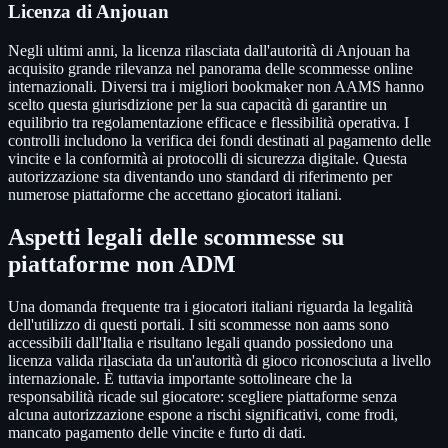
Licenza di Anjouan
Negli ultimi anni, la licenza rilasciata dall'autorità di Anjouan ha
acquisito grande rilevanza nel panorama delle scommesse online
internazionali. Diversi tra i migliori bookmaker non AAMS hanno
scelto questa giurisdizione per la sua capacità di garantire un
equilibrio tra regolamentazione efficace e flessibilità operativa. I
controlli includono la verifica dei fondi destinati al pagamento delle
vincite e la conformità ai protocolli di sicurezza digitale. Questa
autorizzazione sta diventando uno standard di riferimento per
numerose piattaforme che accettano giocatori italiani.
Aspetti legali delle scommesse su
piattaforme non ADM
Una domanda frequente tra i giocatori italiani riguarda la legalità
dell'utilizzo di questi portali. I siti scommesse non aams sono
accessibili dall'Italia e risultano legali quando possiedono una
licenza valida rilasciata da un'autorità di gioco riconosciuta a livello
internazionale. È tuttavia importante sottolineare che la
responsabilità ricade sul giocatore: scegliere piattaforme senza
alcuna autorizzazione espone a rischi significativi, come frodi,
mancato pagamento delle vincite e furto di dati.