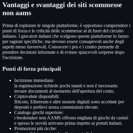
Vantaggi e svantaggi dei siti scommesse
non aams
Prima di esplorare le singole piattaforme, è opportuno comprendere i
punti di forza e le criticità delle scommesse al di fuori del circuito
italiano. I giocatori italiani che scelgono queste piattaforme lo fanno
per ragioni specifiche, ma devono essere consapevoli anche degli
aspetti meno favorevoli. Conoscere i pro e i contro permette di
prendere decisioni informate e di evitare spiacevoli sorprese dopo
l'iscrizione.
Punti di forza principali
Iscrizione immediata:
la registrazione richiede pochi istanti e non è necessario
inviare documenti al momento dell'apertura del conto.
Criptovalute disponibili:
Bitcoin, Ethereum e altre monete digitali sono accettate per
depositi e prelievi senza commissioni elevate.
Catalogo giochi superiore:
i bookmaker non AAMS offrono migliaia di giochi da casinò
e spesso le novità arrivano prima rispetto ai portali italiani.
Promozioni più ricche: