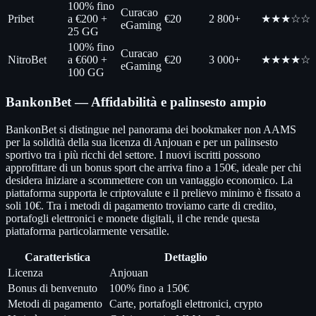
100% fino
Curacao
Pribet
a €200 +
€20
2 800+
★★★☆☆
eGaming
25 GG
100% fino
Curacao
NitroBet
a €600 +
€20
3 000+
★★★★☆
eGaming
100 GG
BankonBet — Affidabilità e palinsesto ampio
BankonBet si distingue nel panorama dei bookmaker non AAMS
per la solidità della sua licenza di Anjouan e per un palinsesto
sportivo tra i più ricchi del settore. I nuovi iscritti possono
approfittare di un bonus sport che arriva fino a 150€, ideale per chi
desidera iniziare a scommettere con un vantaggio economico. La
piattaforma supporta le criptovalute e il prelievo minimo è fissato a
soli 10€. Tra i metodi di pagamento troviamo carte di credito,
portafogli elettronici e monete digitali, il che rende questa
piattaforma particolarmente versatile.
Caratteristica
Dettaglio
Licenza
Anjouan
Bonus di benvenuto
100% fino a 150€
Metodi di pagamento
Carte, portafogli elettronici, crypto