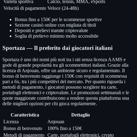
Varietà sportiva
Calcio, tennis, MMA, eSports
Velocità di pagamento
Veloce (24-48h)
Bonus fino a 150€ per le scommesse sportive
Sezione casinò online con migliaia di titoli
Depositi e prelievi tramite criptovalute
Soglia di prelievo minimo molto accessibile
Sportaza — Il preferito dai giocatori italiani
Sportaza è uno dei nomi più noti tra i siti senza licenza AAMS e
gode di grande popolarità tra gli scommettitori italiani. Grazie alla
licenza di Anjouan, offre un ambiente sicuro e regolamentato. Il
bonus di benvenuto raggiunge i 150€ con requisiti di scommessa
pari a 6x, tra i più competitivi del mercato. Per quanto riguarda i
metodi di pagamento, i giocatori possono scegliere tra carte,
portafogli elettronici e criptovalute. Le promozioni settimanali e le
quote maggiorate contribuiscono a rendere questa piattaforma una
delle migliori opzioni per chi gioca regolarmente.
Caratteristica
Dettaglio
Licenza
Anjouan
Bonus di benvenuto
100% fino a 150€
Metodi di pagamento
Carte, portafogli elettronici, crypto