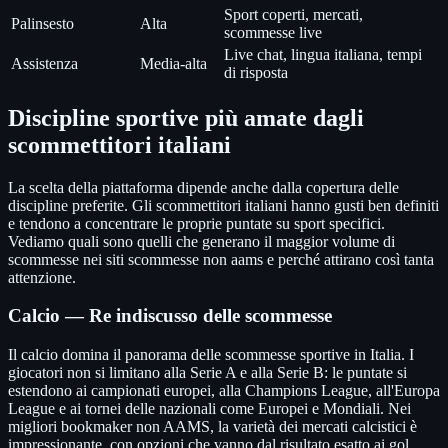
Sport coperti, mercati,
Palinsesto
Alta
scommesse live
Live chat, lingua italiana, tempi
Assistenza
Media-alta
di risposta
Discipline sportive più amate dagli
scommettitori italiani
La scelta della piattaforma dipende anche dalla copertura delle
discipline preferite. Gli scommettitori italiani hanno gusti ben definiti
e tendono a concentrare le proprie puntate su sport specifici.
Vediamo quali sono quelli che generano il maggior volume di
scommesse nei siti scommesse non aams e perché attirano così tanta
attenzione.
Calcio — Re indiscusso delle scommesse
Il calcio domina il panorama delle scommesse sportive in Italia. I
giocatori non si limitano alla Serie A e alla Serie B: le puntate si
estendono ai campionati europei, alla Champions League, all'Europa
League e ai tornei delle nazionali come Europei e Mondiali. Nei
migliori bookmaker non AAMS, la varietà dei mercati calcistici è
impressionante, con opzioni che vanno dal risultato esatto ai gol