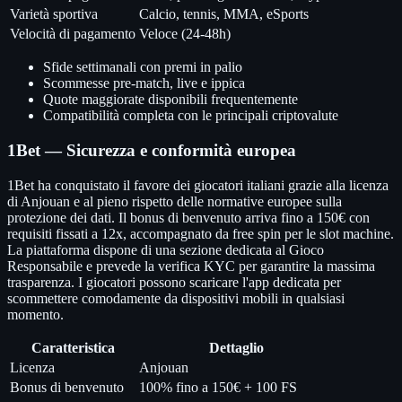
Varietà sportiva
Calcio, tennis, MMA, eSports
Velocità di pagamento
Veloce (24-48h)
Sfide settimanali con premi in palio
Scommesse pre-match, live e ippica
Quote maggiorate disponibili frequentemente
Compatibilità completa con le principali criptovalute
1Bet — Sicurezza e conformità europea
1Bet ha conquistato il favore dei giocatori italiani grazie alla licenza
di Anjouan e al pieno rispetto delle normative europee sulla
protezione dei dati. Il bonus di benvenuto arriva fino a 150€ con
requisiti fissati a 12x, accompagnato da free spin per le slot machine.
La piattaforma dispone di una sezione dedicata al Gioco
Responsabile e prevede la verifica KYC per garantire la massima
trasparenza. I giocatori possono scaricare l'app dedicata per
scommettere comodamente da dispositivi mobili in qualsiasi
momento.
Caratteristica
Dettaglio
Licenza
Anjouan
Bonus di benvenuto
100% fino a 150€ + 100 FS