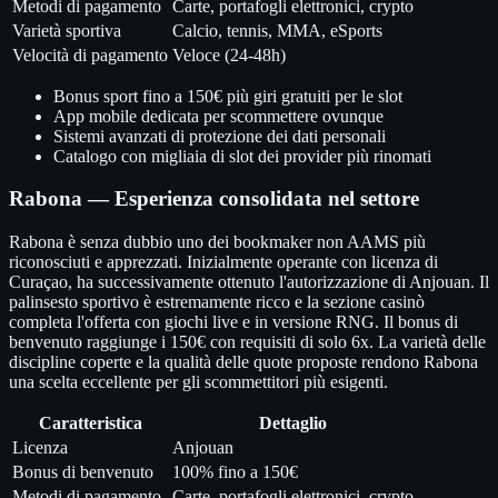
Metodi di pagamento
Carte, portafogli elettronici, crypto
Varietà sportiva
Calcio, tennis, MMA, eSports
Velocità di pagamento
Veloce (24-48h)
Bonus sport fino a 150€ più giri gratuiti per le slot
App mobile dedicata per scommettere ovunque
Sistemi avanzati di protezione dei dati personali
Catalogo con migliaia di slot dei provider più rinomati
Rabona — Esperienza consolidata nel settore
Rabona è senza dubbio uno dei bookmaker non AAMS più
riconosciuti e apprezzati. Inizialmente operante con licenza di
Curaçao, ha successivamente ottenuto l'autorizzazione di Anjouan. Il
palinsesto sportivo è estremamente ricco e la sezione casinò
completa l'offerta con giochi live e in versione RNG. Il bonus di
benvenuto raggiunge i 150€ con requisiti di solo 6x. La varietà delle
discipline coperte e la qualità delle quote proposte rendono Rabona
una scelta eccellente per gli scommettitori più esigenti.
Caratteristica
Dettaglio
Licenza
Anjouan
Bonus di benvenuto
100% fino a 150€
Metodi di pagamento
Carte, portafogli elettronici, crypto