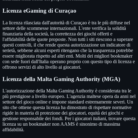
Licenza eGaming di Curaçao
La licenza rilasciata dall'autorità di Curaçao è tra le più diffuse nel
settore delle scommesse internazionali. L'ente verifica la solidità
finanziaria della società, la correttezza dei giochi offerti e
l'affidabilità delle quote proposte. Non tutti i siti riescono a superare
questi controlli, il che rende questa autorizzazione un indicatore di
serietà, sebbene alcuni esperti ritengano che la trasparenza potrebbe
essere migliorata rispetto ad altri enti. Molti dei migliori bookmaker
con sede fuori dall'Italia operano proprio con questo tipo di licenza e
offrono servizi di alto livello ai giocatori.
Licenza della Malta Gaming Authority (MGA)
L'autorizzazione della Malta Gaming Authority è considerata tra le
più prestigiose a livello europeo. L'agenzia maltese opera da anni nel
settore del gioco online e impone standard estremamente severi. Un
sito che ottiene questa licenza ha dimostrato di rispettare normative
rigide in materia di protezione dei giocatori, equità dei giochi e
gestione responsabile dei fondi. Per i giocatori italiani, trovare questa
licenza su un bookmaker non AAMS è sinonimo di massima
affidabilità.