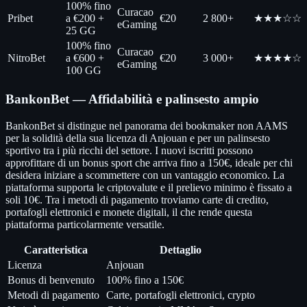
100% fino
Curacao
Pribet
a €200 +
€20
2 800+
★★★☆☆
eGaming
25 GG
100% fino
Curacao
NitroBet
a €600 +
€20
3 000+
★★★★☆
eGaming
100 GG
BankonBet — Affidabilità e palinsesto ampio
BankonBet si distingue nel panorama dei bookmaker non AAMS
per la solidità della sua licenza di Anjouan e per un palinsesto
sportivo tra i più ricchi del settore. I nuovi iscritti possono
approfittare di un bonus sport che arriva fino a 150€, ideale per chi
desidera iniziare a scommettere con un vantaggio economico. La
piattaforma supporta le criptovalute e il prelievo minimo è fissato a
soli 10€. Tra i metodi di pagamento troviamo carte di credito,
portafogli elettronici e monete digitali, il che rende questa
piattaforma particolarmente versatile.
Caratteristica
Dettaglio
Licenza
Anjouan
Bonus di benvenuto
100% fino a 150€
Metodi di pagamento
Carte, portafogli elettronici, crypto