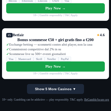
Bitcoin
Ethereum
Litecoin
USDT
Visa
Play Now →
18+ | Gamble responsibly | T&C Apply
Betfair
4.6
★
#5
Bonus scommesse €50 + giri gratis fino a €200
Exchange betting — scommetti contro altri player, non la casa
✓
Commissioni competitive dal 2% in su
✓
Scommesse live su 500+ eventi giornalieri
✓
Visa
Mastercard
Skrill
Neteller
PayPal
Play Now →
18+ | Gamble responsibly | T&C Apply
Show 5 More Casinos ▼
18+ only. Gambling can be addictive — play responsibly. T&C apply.
BeGambleAware.org