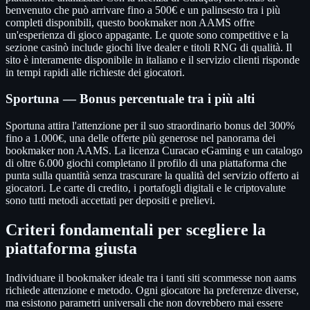
benvenuto che può arrivare fino a 500€ e un palinsesto tra i più
completi disponibili, questo bookmaker non AAMS offre
un'esperienza di gioco appagante. Le quote sono competitive e la
sezione casinò include giochi live dealer e titoli RNG di qualità. Il
sito è interamente disponibile in italiano e il servizio clienti risponde
in tempi rapidi alle richieste dei giocatori.
Sportuna — Bonus percentuale tra i più alti
Sportuna attira l'attenzione per il suo straordinario bonus del 300%
fino a 1.000€, una delle offerte più generose nel panorama dei
bookmaker non AAMS. La licenza Curacao eGaming e un catalogo
di oltre 6.000 giochi completano il profilo di una piattaforma che
punta sulla quantità senza trascurare la qualità del servizio offerto ai
giocatori. Le carte di credito, i portafogli digitali e le criptovalute
sono tutti metodi accettati per depositi e prelievi.
Criteri fondamentali per scegliere la
piattaforma giusta
Individuare il bookmaker ideale tra i tanti siti scommesse non aams
richiede attenzione e metodo. Ogni giocatore ha preferenze diverse,
ma esistono parametri universali che non dovrebbero mai essere