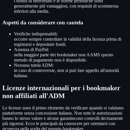
i bonus di benvenuto e le offerte periodiche sono
generalmente più vantaggiosi, con requisiti di scommessa
inferiori alla media.
Aspetti da considerare con cautela
Verifiche indispensabili:
occorre sempre controllare la validità della licenza prima di
registrarsi e depositare fondi.
Assenza di PayPal:
nella maggior parte dei bookmaker non AAMS questo
metodo di pagamento non è disponibile.
Nessuna tutela ADM:
in caso di controversie, non si può fare appello all'autorità
italiana.
Licenze internazionali per i bookmaker
non affiliati all'ADM
Le licenze sono il primo elemento da verificare quando si valutano
piattaforme senza concessione italiana. Non tutte le autorizzazioni
hanno lo stesso valore e alcune garantiscono controlli decisamente
più rigorosi. Ecco le principali da conoscere per orientarsi con
sicurezza nella scelta del proprio bookmaker.