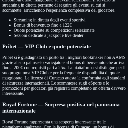
streaming in diretta permette di seguire gli eventi su cui si
scommette, arricchendo l'esperienza complessiva del giocatore.
Streaming in diretta degli eventi sportivi
Bonus di benvenuto fino a 122€
Quote potenziate su competizioni selezionate
Sezioni dedicate a jackpot e live dealer
Pribet — VIP Club e quote potenziate
Pribet si è guadagnato un posto tra i migliori bookmaker non AAMS
grazie al suo palinsesto variegato e al bonus di benvenuto che arriva
fino a 200€ con requisiti pari a 25x. La piattaforma si distingue per il
suo programma VIP Club e per la frequente disponibilità di quote
maggiorate. La licenza di Curaçao attesta la conformità agli standard
di sicurezza internazionali. Le scommesse sugli eSports e le
promozioni per giocatori già registrati completano un'offerta davvero
interessante.
Royal Fortune — Sorpresa positiva nel panorama
internazionale
Royal Fortune rappresenta una scoperta interessante tra le
piattaforme analizzate. Con la licenza di Curaçao, un bonus di