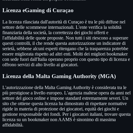
Licenza eGaming di Curaçao
La licenza rilasciata dall'autorità di Curaçao è tra le più diffuse nel
settore delle scommesse internazionali. L'ente verifica la solidità
finanziaria della società, la correttezza dei giochi offerti e
l'affidabilità delle quote proposte. Non tutti i siti riescono a superare
questi controlli, il che rende questa autorizzazione un indicatore di
serietà, sebbene alcuni esperti ritengano che la trasparenza potrebbe
essere migliorata rispetto ad altri enti. Molti dei migliori bookmaker
con sede fuori dall'Italia operano proprio con questo tipo di licenza e
offrono servizi di alto livello ai giocatori.
Licenza della Malta Gaming Authority (MGA)
L'autorizzazione della Malta Gaming Authority è considerata tra le
più prestigiose a livello europeo. L'agenzia maltese opera da anni nel
settore del gioco online e impone standard estremamente severi. Un
sito che ottiene questa licenza ha dimostrato di rispettare normative
rigide in materia di protezione dei giocatori, equità dei giochi e
gestione responsabile dei fondi. Per i giocatori italiani, trovare questa
licenza su un bookmaker non AAMS è sinonimo di massima
affidabilità.