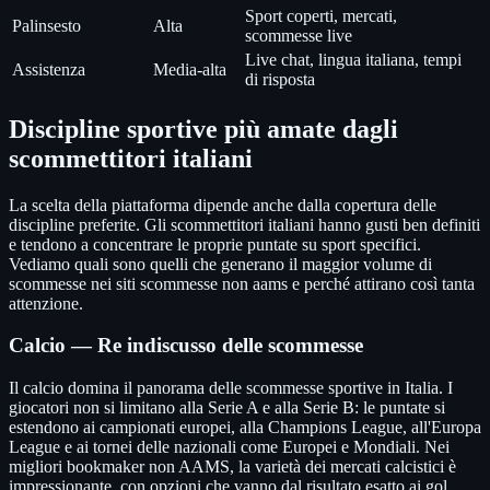
Sport coperti, mercati,
Palinsesto
Alta
scommesse live
Live chat, lingua italiana, tempi
Assistenza
Media-alta
di risposta
Discipline sportive più amate dagli
scommettitori italiani
La scelta della piattaforma dipende anche dalla copertura delle
discipline preferite. Gli scommettitori italiani hanno gusti ben definiti
e tendono a concentrare le proprie puntate su sport specifici.
Vediamo quali sono quelli che generano il maggior volume di
scommesse nei siti scommesse non aams e perché attirano così tanta
attenzione.
Calcio — Re indiscusso delle scommesse
Il calcio domina il panorama delle scommesse sportive in Italia. I
giocatori non si limitano alla Serie A e alla Serie B: le puntate si
estendono ai campionati europei, alla Champions League, all'Europa
League e ai tornei delle nazionali come Europei e Mondiali. Nei
migliori bookmaker non AAMS, la varietà dei mercati calcistici è
impressionante, con opzioni che vanno dal risultato esatto ai gol