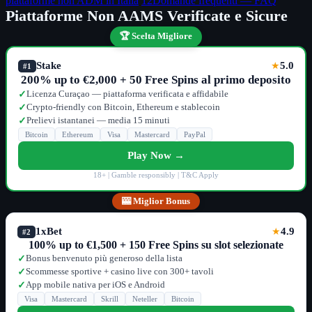
piattaforme non ADM in Italia
12
Domande frequenti — FAQ
Piattaforme Non AAMS Verificate e Sicure
🏆 Scelta Migliore
Stake
5.0
★
#1
200% up to €2,000 + 50 Free Spins al primo deposito
Licenza Curaçao — piattaforma verificata e affidabile
✓
Crypto-friendly con Bitcoin, Ethereum e stablecoin
✓
Prelievi istantanei — media 15 minuti
✓
Bitcoin
Ethereum
Visa
Mastercard
PayPal
Play Now →
18+ | Gamble responsibly | T&C Apply
🎰 Miglior Bonus
1xBet
4.9
★
#2
100% up to €1,500 + 150 Free Spins su slot selezionate
Bonus benvenuto più generoso della lista
✓
Scommesse sportive + casino live con 300+ tavoli
✓
App mobile nativa per iOS e Android
✓
Visa
Mastercard
Skrill
Neteller
Bitcoin