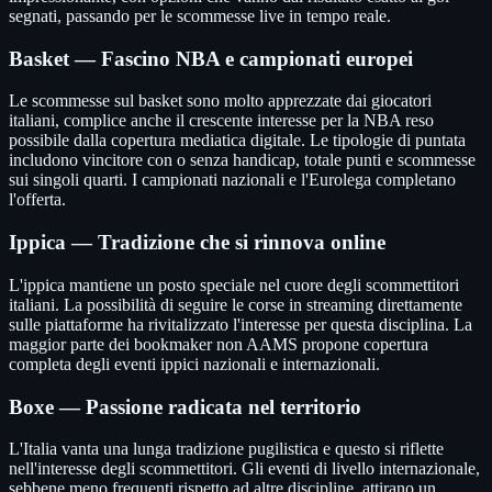
segnati, passando per le scommesse live in tempo reale.
Basket — Fascino NBA e campionati europei
Le scommesse sul basket sono molto apprezzate dai giocatori
italiani, complice anche il crescente interesse per la NBA reso
possibile dalla copertura mediatica digitale. Le tipologie di puntata
includono vincitore con o senza handicap, totale punti e scommesse
sui singoli quarti. I campionati nazionali e l'Eurolega completano
l'offerta.
Ippica — Tradizione che si rinnova online
L'ippica mantiene un posto speciale nel cuore degli scommettitori
italiani. La possibilità di seguire le corse in streaming direttamente
sulle piattaforme ha rivitalizzato l'interesse per questa disciplina. La
maggior parte dei bookmaker non AAMS propone copertura
completa degli eventi ippici nazionali e internazionali.
Boxe — Passione radicata nel territorio
L'Italia vanta una lunga tradizione pugilistica e questo si riflette
nell'interesse degli scommettitori. Gli eventi di livello internazionale,
sebbene meno frequenti rispetto ad altre discipline, attirano un