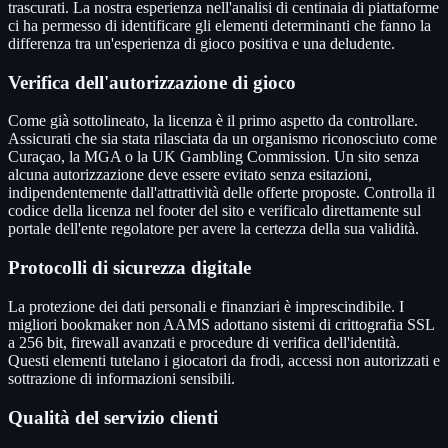
trascurati. La nostra esperienza nell'analisi di centinaia di piattaforme
ci ha permesso di identificare gli elementi determinanti che fanno la
differenza tra un'esperienza di gioco positiva e una deludente.
Verifica dell'autorizzazione di gioco
Come già sottolineato, la licenza è il primo aspetto da controllare.
Assicurati che sia stata rilasciata da un organismo riconosciuto come
Curaçao, la MGA o la UK Gambling Commission. Un sito senza
alcuna autorizzazione deve essere evitato senza esitazioni,
indipendentemente dall'attrattività delle offerte proposte. Controlla il
codice della licenza nel footer del sito e verificalo direttamente sul
portale dell'ente regolatore per avere la certezza della sua validità.
Protocolli di sicurezza digitale
La protezione dei dati personali e finanziari è imprescindibile. I
migliori bookmaker non AAMS adottano sistemi di crittografia SSL
a 256 bit, firewall avanzati e procedure di verifica dell'identità.
Questi elementi tutelano i giocatori da frodi, accessi non autorizzati e
sottrazione di informazioni sensibili.
Qualità del servizio clienti