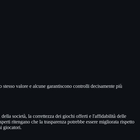
o stesso valore e alcune garantiscono controlli decisamente più
ella società, la correttezza dei giochi offerti e l'affidabilità delle
esperti ritengano che la trasparenza potrebbe essere migliorata rispetto
i giocatori.