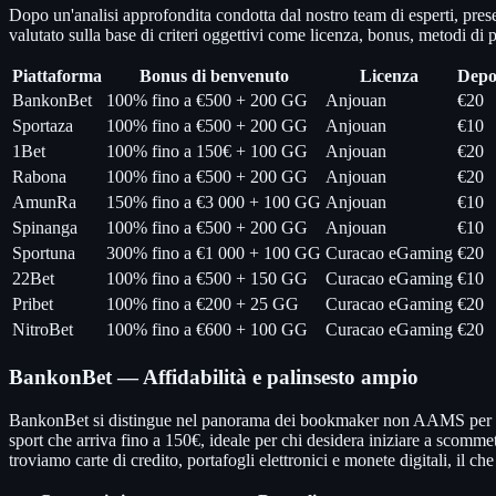
Dopo un'analisi approfondita condotta dal nostro team di esperti, presen
valutato sulla base di criteri oggettivi come licenza, bonus, metodi d
Piattaforma
Bonus di benvenuto
Licenza
Depo
BankonBet
100% fino a €500 + 200 GG
Anjouan
€20
Sportaza
100% fino a €500 + 200 GG
Anjouan
€10
1Bet
100% fino a 150€ + 100 GG
Anjouan
€20
Rabona
100% fino a €500 + 200 GG
Anjouan
€20
AmunRa
150% fino a €3 000 + 100 GG
Anjouan
€10
Spinanga
100% fino a €500 + 200 GG
Anjouan
€10
Sportuna
300% fino a €1 000 + 100 GG
Curacao eGaming
€20
22Bet
100% fino a €500 + 150 GG
Curacao eGaming
€10
Pribet
100% fino a €200 + 25 GG
Curacao eGaming
€20
NitroBet
100% fino a €600 + 100 GG
Curacao eGaming
€20
BankonBet — Affidabilità e palinsesto ampio
BankonBet si distingue nel panorama dei bookmaker non AAMS per la soli
sport che arriva fino a 150€, ideale per chi desidera iniziare a scomm
troviamo carte di credito, portafogli elettronici e monete digitali, il c