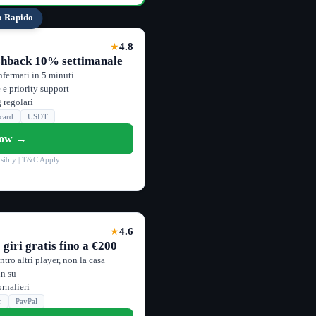
o Rapido
4.8
★
shback 10% settimanale
nfermati in 5 minuti
e priority support
 regolari
card
USDT
Now →
sibly | T&C Apply
4.6
★
iri gratis fino a €200
ro altri player, non la casa
n su
rnalieri
r
PayPal