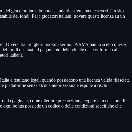
tore del gioco online e impone standard estremamente severi. Un sito
abile dei fondi. Per i giocatori italiani, trovare questa licenza su un
onali. Diversi tra i migliori bookmaker non AAMS hanno scelto questa
a dei fondi destinati al pagamento delle vincite e la conformità ai
ori italiani.
'Italia e risultano legali quando possiedono una licenza valida rilasciata
liere piattaforme senza alcuna autorizzazione espone a rischi
r della pagina e, come ulteriore precauzione, leggere le recensioni di
che ogni bonus possiede un codice o delle condizioni specifiche che