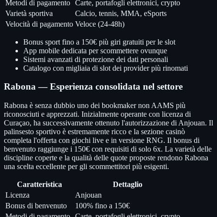
Metodi di pagamento
Carte, portafogli elettronici, crypto
Varietà sportiva
Calcio, tennis, MMA, eSports
Velocità di pagamento
Veloce (24-48h)
Bonus sport fino a 150€ più giri gratuiti per le slot
App mobile dedicata per scommettere ovunque
Sistemi avanzati di protezione dei dati personali
Catalogo con migliaia di slot dei provider più rinomati
Rabona — Esperienza consolidata nel settore
Rabona è senza dubbio uno dei bookmaker non AAMS più
riconosciuti e apprezzati. Inizialmente operante con licenza di
Curaçao, ha successivamente ottenuto l'autorizzazione di Anjouan. Il
palinsesto sportivo è estremamente ricco e la sezione casinò
completa l'offerta con giochi live e in versione RNG. Il bonus di
benvenuto raggiunge i 150€ con requisiti di solo 6x. La varietà delle
discipline coperte e la qualità delle quote proposte rendono Rabona
una scelta eccellente per gli scommettitori più esigenti.
Caratteristica
Dettaglio
Licenza
Anjouan
Bonus di benvenuto
100% fino a 150€
Metodi di pagamento
Carte, portafogli elettronici, crypto