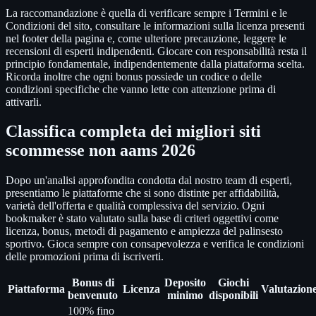
La raccomandazione è quella di verificare sempre i Termini e le
Condizioni del sito, consultare le informazioni sulla licenza presenti
nel footer della pagina e, come ulteriore precauzione, leggere le
recensioni di esperti indipendenti. Giocare con responsabilità resta il
principio fondamentale, indipendentemente dalla piattaforma scelta.
Ricorda inoltre che ogni bonus possiede un codice o delle
condizioni specifiche che vanno lette con attenzione prima di
attivarli.
Classifica completa dei migliori siti
scommesse non aams 2026
Dopo un'analisi approfondita condotta dal nostro team di esperti,
presentiamo le piattaforme che si sono distinte per affidabilità,
varietà dell'offerta e qualità complessiva del servizio. Ogni
bookmaker è stato valutato sulla base di criteri oggettivi come
licenza, bonus, metodi di pagamento e ampiezza del palinsesto
sportivo. Gioca sempre con consapevolezza e verifica le condizioni
delle promozioni prima di iscriverti.
Bonus di
Deposito
Giochi
Piattaforma
Licenza
Valutazion
benvenuto
minimo
disponibili
100% fino