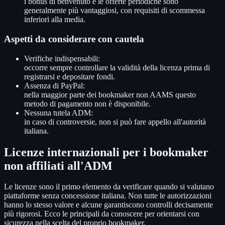
i bonus di benvenuto e le offerte periodiche sono
generalmente più vantaggiosi, con requisiti di scommessa
inferiori alla media.
Aspetti da considerare con cautela
Verifiche indispensabili:
occorre sempre controllare la validità della licenza prima di
registrarsi e depositare fondi.
Assenza di PayPal:
nella maggior parte dei bookmaker non AAMS questo
metodo di pagamento non è disponibile.
Nessuna tutela ADM:
in caso di controversie, non si può fare appello all'autorità
italiana.
Licenze internazionali per i bookmaker
non affiliati all'ADM
Le licenze sono il primo elemento da verificare quando si valutano
piattaforme senza concessione italiana. Non tutte le autorizzazioni
hanno lo stesso valore e alcune garantiscono controlli decisamente
più rigorosi. Ecco le principali da conoscere per orientarsi con
sicurezza nella scelta del proprio bookmaker.