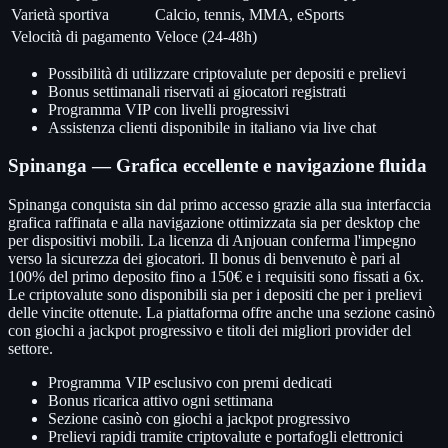
Varietà sportiva
Calcio, tennis, MMA, eSports
Velocità di pagamento
Veloce (24-48h)
Possibilità di utilizzare criptovalute per depositi e prelievi
Bonus settimanali riservati ai giocatori registrati
Programma VIP con livelli progressivi
Assistenza clienti disponibile in italiano via live chat
Spinanga — Grafica eccellente e navigazione fluida
Spinanga conquista sin dal primo accesso grazie alla sua interfaccia
grafica raffinata e alla navigazione ottimizzata sia per desktop che
per dispositivi mobili. La licenza di Anjouan conferma l'impegno
verso la sicurezza dei giocatori. Il bonus di benvenuto è pari al
100% del primo deposito fino a 150€ e i requisiti sono fissati a 6x.
Le criptovalute sono disponibili sia per i depositi che per i prelievi
delle vincite ottenute. La piattaforma offre anche una sezione casinò
con giochi a jackpot progressivo e titoli dei migliori provider del
settore.
Programma VIP esclusivo con premi dedicati
Bonus ricarica attivo ogni settimana
Sezione casinò con giochi a jackpot progressivo
Prelievi rapidi tramite criptovalute e portafogli elettronici