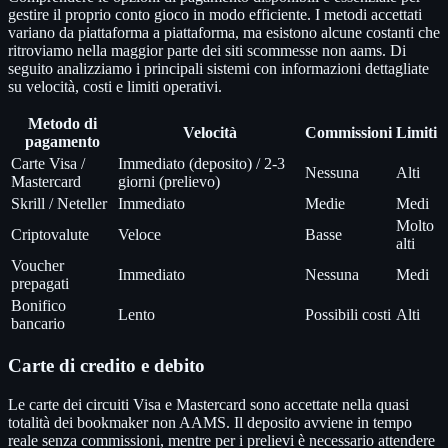
gestire il proprio conto gioco in modo efficiente. I metodi accettati
variano da piattaforma a piattaforma, ma esistono alcune costanti che
ritroviamo nella maggior parte dei siti scommesse non aams. Di
seguito analizziamo i principali sistemi con informazioni dettagliate
su velocità, costi e limiti operativi.
Metodo di
Velocità
Commissioni
Limiti
pagamento
Carte Visa /
Immediato (deposito) / 2-3
Nessuna
Alti
Mastercard
giorni (prelievo)
Skrill / Neteller
Immediato
Medie
Medi
Molto
Criptovalute
Veloce
Basse
alti
Voucher
Immediato
Nessuna
Medi
prepagati
Bonifico
Lento
Possibili costi
Alti
bancario
Carte di credito e debito
Le carte dei circuiti Visa e Mastercard sono accettate nella quasi
totalità dei bookmaker non AAMS. Il deposito avviene in tempo
reale senza commissioni, mentre per i prelievi è necessario attendere