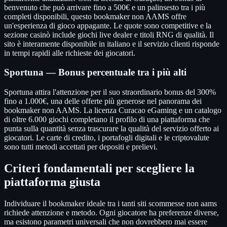
benvenuto che può arrivare fino a 500€ e un palinsesto tra i più
completi disponibili, questo bookmaker non AAMS offre
un'esperienza di gioco appagante. Le quote sono competitive e la
sezione casinò include giochi live dealer e titoli RNG di qualità. Il
sito è interamente disponibile in italiano e il servizio clienti risponde
in tempi rapidi alle richieste dei giocatori.
Sportuna — Bonus percentuale tra i più alti
Sportuna attira l'attenzione per il suo straordinario bonus del 300%
fino a 1.000€, una delle offerte più generose nel panorama dei
bookmaker non AAMS. La licenza Curacao eGaming e un catalogo
di oltre 6.000 giochi completano il profilo di una piattaforma che
punta sulla quantità senza trascurare la qualità del servizio offerto ai
giocatori. Le carte di credito, i portafogli digitali e le criptovalute
sono tutti metodi accettati per depositi e prelievi.
Criteri fondamentali per scegliere la
piattaforma giusta
Individuare il bookmaker ideale tra i tanti siti scommesse non aams
richiede attenzione e metodo. Ogni giocatore ha preferenze diverse,
ma esistono parametri universali che non dovrebbero mai essere