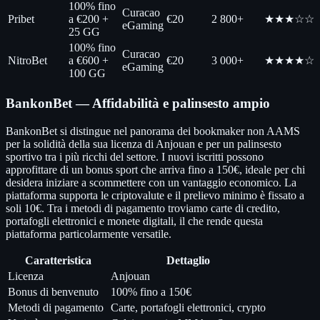
100% fino
Curacao
Pribet
a €200 +
€20
2 800+
★★★☆☆
eGaming
25 GG
100% fino
Curacao
NitroBet
a €600 +
€20
3 000+
★★★★☆
eGaming
100 GG
BankonBet — Affidabilità e palinsesto ampio
BankonBet si distingue nel panorama dei bookmaker non AAMS
per la solidità della sua licenza di Anjouan e per un palinsesto
sportivo tra i più ricchi del settore. I nuovi iscritti possono
approfittare di un bonus sport che arriva fino a 150€, ideale per chi
desidera iniziare a scommettere con un vantaggio economico. La
piattaforma supporta le criptovalute e il prelievo minimo è fissato a
soli 10€. Tra i metodi di pagamento troviamo carte di credito,
portafogli elettronici e monete digitali, il che rende questa
piattaforma particolarmente versatile.
Caratteristica
Dettaglio
Licenza
Anjouan
Bonus di benvenuto
100% fino a 150€
Metodi di pagamento
Carte, portafogli elettronici, crypto