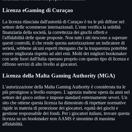
Licenza eGaming di Curaçao
La licenza rilasciata dall'autorità di Curaçao è tra le più diffuse nel
settore delle scommesse internazionali. L'ente verifica la solidità
finanziaria della società, la correttezza dei giochi offerti e
l'affidabilità delle quote proposte. Non tutti i siti riescono a superare
questi controlli, il che rende questa autorizzazione un indicatore di
serietà, sebbene alcuni esperti ritengano che la trasparenza potrebbe
essere migliorata rispetto ad altri enti. Molti dei migliori bookmaker
con sede fuori dall'Italia operano proprio con questo tipo di licenza e
offrono servizi di alto livello ai giocatori.
Licenza della Malta Gaming Authority (MGA)
L'autorizzazione della Malta Gaming Authority è considerata tra le
più prestigiose a livello europeo. L'agenzia maltese opera da anni nel
settore del gioco online e impone standard estremamente severi. Un
sito che ottiene questa licenza ha dimostrato di rispettare normative
rigide in materia di protezione dei giocatori, equità dei giochi e
gestione responsabile dei fondi. Per i giocatori italiani, trovare questa
licenza su un bookmaker non AAMS è sinonimo di massima
affidabilità.