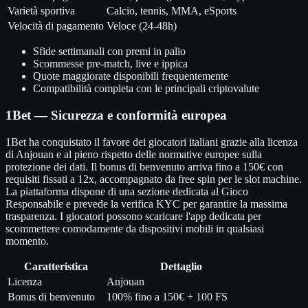
Varietà sportiva
Calcio, tennis, MMA, eSports
Velocità di pagamento
Veloce (24-48h)
Sfide settimanali con premi in palio
Scommesse pre-match, live e ippica
Quote maggiorate disponibili frequentemente
Compatibilità completa con le principali criptovalute
1Bet — Sicurezza e conformità europea
1Bet ha conquistato il favore dei giocatori italiani grazie alla licenza
di Anjouan e al pieno rispetto delle normative europee sulla
protezione dei dati. Il bonus di benvenuto arriva fino a 150€ con
requisiti fissati a 12x, accompagnato da free spin per le slot machine.
La piattaforma dispone di una sezione dedicata al Gioco
Responsabile e prevede la verifica KYC per garantire la massima
trasparenza. I giocatori possono scaricare l'app dedicata per
scommettere comodamente da dispositivi mobili in qualsiasi
momento.
Caratteristica
Dettaglio
Licenza
Anjouan
Bonus di benvenuto
100% fino a 150€ + 100 FS