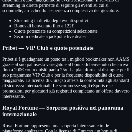
streaming in diretta permette di seguire gli eventi su cui si
scommette, arricchendo l'esperienza complessiva del giocatore.
Streaming in diretta degli eventi sportivi
Bonus di benvenuto fino a 122€
Quote potenziate su competizioni selezionate
Sezioni dedicate a jackpot e live dealer
Pribet — VIP Club e quote potenziate
Pribet si è guadagnato un posto tra i migliori bookmaker non AAMS
grazie al suo palinsesto variegato e al bonus di benvenuto che arriva
fino a 200€ con requisiti pari a 25x. La piattaforma si distingue per il
suo programma VIP Club e per la frequente disponibilità di quote
maggiorate. La licenza di Curaçao attesta la conformità agli standard
di sicurezza internazionali. Le scommesse sugli eSports e le
promozioni per giocatori già registrati completano un'offerta davvero
interessante.
Royal Fortune — Sorpresa positiva nel panorama
internazionale
Royal Fortune rappresenta una scoperta interessante tra le
piattaforme analizzate. Con la licenza di Curaçao, un bonus di