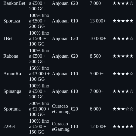
BankonBet
a €500 +
Anjouan
€20
7 000+
★★★★☆
200 GG
100% fino
Sportaza
a €500 +
Anjouan
€10
13 000+
★★★★★
200 GG
100% fino
1Bet
a 150€ +
Anjouan
€20
10 000+
★★★★☆
100 GG
100% fino
Rabona
a €500 +
Anjouan
€20
8 500+
★★★★★
200 GG
150% fino
AmunRa
a €3 000 +
Anjouan
€10
5 000+
★★★★☆
100 GG
100% fino
Spinanga
a €500 +
Anjouan
€10
7 000+
★★★★☆
200 GG
300% fino
Curacao
Sportuna
a €1 000 +
€20
6 000+
★★★☆☆
eGaming
100 GG
100% fino
Curacao
22Bet
a €500 +
€10
12 000+
★★★★★
eGaming
150 GG