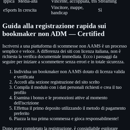
Ippica
Media-alta
Vincente, accoppiata, tris
Streaming
Vincitore, mappe,
eSports
In crescita
Sì
handicap
Guida alla registrazione rapida sui
bookmaker non ADM — Certified
Iscriversi a una piattaforma di scommesse non AAMS è un processo
semplice e veloce. A differenza dei siti con licenza italiana, non è
richiesta la verifica documentale immediata. Ecco i passaggi da
seguire per iniziare a scommettere senza errori e in totale sicurezza.
Individua un bookmaker non AAMS dotato di licenza valida
e verificata
Accedi alla sezione registrazione del sito scelto
Compila il modulo con i dati personali richiesti e crea il tuo
profilo
Esamina i bonus e le promozioni attive al momento
dell'iscrizione
Effettua il primo deposito utilizzando il metodo di pagamento
preferito
Piazza la tua prima scommessa e gioca responsabilmente!
Dopo aver completato la registrazione, è consigliabile esplorare