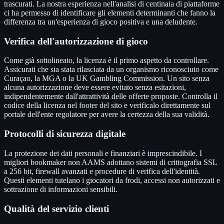
trascurati. La nostra esperienza nell'analisi di centinaia di piattaforme
ci ha permesso di identificare gli elementi determinanti che fanno la
differenza tra un'esperienza di gioco positiva e una deludente.
Verifica dell'autorizzazione di gioco
Come già sottolineato, la licenza è il primo aspetto da controllare.
Assicurati che sia stata rilasciata da un organismo riconosciuto come
Curaçao, la MGA o la UK Gambling Commission. Un sito senza
alcuna autorizzazione deve essere evitato senza esitazioni,
indipendentemente dall'attrattività delle offerte proposte. Controlla il
codice della licenza nel footer del sito e verificalo direttamente sul
portale dell'ente regolatore per avere la certezza della sua validità.
Protocolli di sicurezza digitale
La protezione dei dati personali e finanziari è imprescindibile. I
migliori bookmaker non AAMS adottano sistemi di crittografia SSL
a 256 bit, firewall avanzati e procedure di verifica dell'identità.
Questi elementi tutelano i giocatori da frodi, accessi non autorizzati e
sottrazione di informazioni sensibili.
Qualità del servizio clienti