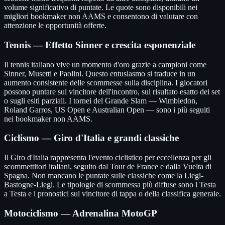
volume significativo di puntate. Le quote sono disponibili nei
migliori bookmaker non AAMS e consentono di valutare con
attenzione le opportunità offerte.
Tennis — Effetto Sinner e crescita esponenziale
Il tennis italiano vive un momento d'oro grazie a campioni come
Sinner, Musetti e Paolini. Questo entusiasmo si traduce in un
aumento consistente delle scommesse sulla disciplina. I giocatori
possono puntare sul vincitore dell'incontro, sul risultato esatto dei set
o sugli esiti parziali. I tornei del Grande Slam — Wimbledon,
Roland Garros, US Open e Australian Open — sono i più seguiti
nei bookmaker non AAMS.
Ciclismo — Giro d'Italia e grandi classiche
Il Giro d'Italia rappresenta l'evento ciclistico per eccellenza per gli
scommettitori italiani, seguito dal Tour de France e dalla Vuelta di
Spagna. Non mancano le puntate sulle classiche come la Liegi-
Bastogne-Liegi. Le tipologie di scommessa più diffuse sono i Testa
a Testa e i pronostici sul vincitore di tappa o della classifica generale.
Motociclismo — Adrenalina MotoGP