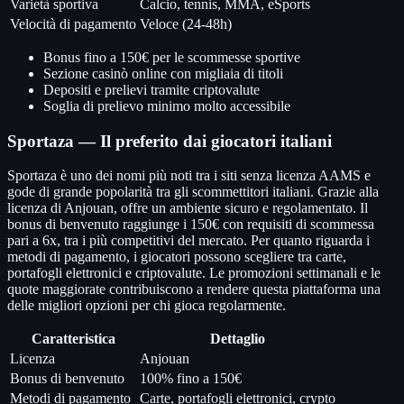
Varietà sportiva
Calcio, tennis, MMA, eSports
Velocità di pagamento
Veloce (24-48h)
Bonus fino a 150€ per le scommesse sportive
Sezione casinò online con migliaia di titoli
Depositi e prelievi tramite criptovalute
Soglia di prelievo minimo molto accessibile
Sportaza — Il preferito dai giocatori italiani
Sportaza è uno dei nomi più noti tra i siti senza licenza AAMS e
gode di grande popolarità tra gli scommettitori italiani. Grazie alla
licenza di Anjouan, offre un ambiente sicuro e regolamentato. Il
bonus di benvenuto raggiunge i 150€ con requisiti di scommessa
pari a 6x, tra i più competitivi del mercato. Per quanto riguarda i
metodi di pagamento, i giocatori possono scegliere tra carte,
portafogli elettronici e criptovalute. Le promozioni settimanali e le
quote maggiorate contribuiscono a rendere questa piattaforma una
delle migliori opzioni per chi gioca regolarmente.
Caratteristica
Dettaglio
Licenza
Anjouan
Bonus di benvenuto
100% fino a 150€
Metodi di pagamento
Carte, portafogli elettronici, crypto