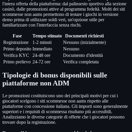
l'intera offerta della piattaforma: dal palinsesto sportivo alla sezione
casinò, dalle promozioni attive al programma fedeltà. Molti dei siti
scommesse non aams permettono di testare i giochi in versione
demo prima di utilizzare soldi veri, un'opzione utile per
familiarizzare con l'interfaccia senza rischi.
Fase
Tempo stimato
Documenti richiesti
Registrazione
1-2 minuti
Nessuno (inizialmente)
Primo deposito
Immediato
Nessuno
Verifica KYC
24-48 ore
Documento d'identità
Primo prelievo
24-72 ore
Verifica completata
Tipologie di bonus disponibili sulle
piattaforme non ADM
Le promozioni costituiscono uno dei principali motivi per cui i
giocatori scelgono i siti scommesse non aams rispetto alle
piattaforme con concessione italiana. Gli importi sono generalmente
superiori e i requisiti di scommessa risultano più accessibili.
Analizziamo le diverse categorie di offerte che i giocatori possono
trovare dopo la registrazione.