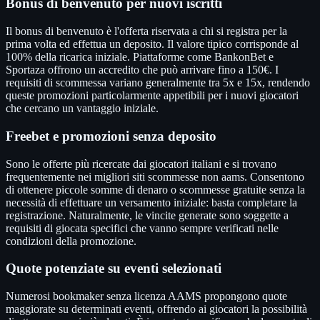
Bonus di benvenuto per nuovi iscritti
Il bonus di benvenuto è l'offerta riservata a chi si registra per la
prima volta ed effettua un deposito. Il valore tipico corrisponde al
100% della ricarica iniziale. Piattaforme come BankonBet e
Sportaza offrono un accredito che può arrivare fino a 150€. I
requisiti di scommessa variano generalmente tra 5x e 15x, rendendo
queste promozioni particolarmente appetibili per i nuovi giocatori
che cercano un vantaggio iniziale.
Freebet e promozioni senza deposito
Sono le offerte più ricercate dai giocatori italiani e si trovano
frequentemente nei migliori siti scommesse non aams. Consentono
di ottenere piccole somme di denaro o scommesse gratuite senza la
necessità di effettuare un versamento iniziale: basta completare la
registrazione. Naturalmente, le vincite generate sono soggette a
requisiti di giocata specifici che vanno sempre verificati nelle
condizioni della promozione.
Quote potenziate su eventi selezionati
Numerosi bookmaker senza licenza AAMS propongono quote
maggiorate su determinati eventi, offrendo ai giocatori la possibilità