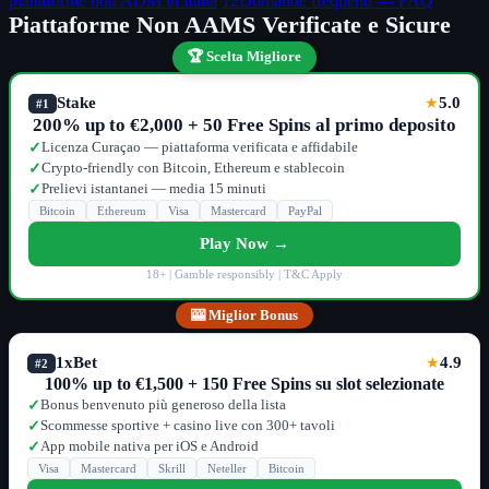
piattaforme non ADM in Italia
12
Domande frequenti — FAQ
Piattaforme Non AAMS Verificate e Sicure
🏆 Scelta Migliore
Stake
5.0
★
#1
200% up to €2,000 + 50 Free Spins al primo deposito
Licenza Curaçao — piattaforma verificata e affidabile
✓
Crypto-friendly con Bitcoin, Ethereum e stablecoin
✓
Prelievi istantanei — media 15 minuti
✓
Bitcoin
Ethereum
Visa
Mastercard
PayPal
Play Now →
18+ | Gamble responsibly | T&C Apply
🎰 Miglior Bonus
1xBet
4.9
★
#2
100% up to €1,500 + 150 Free Spins su slot selezionate
Bonus benvenuto più generoso della lista
✓
Scommesse sportive + casino live con 300+ tavoli
✓
App mobile nativa per iOS e Android
✓
Visa
Mastercard
Skrill
Neteller
Bitcoin