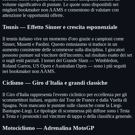
volume significativo di puntate. Le quote sono disponibili nei
migliori bookmaker non AAMS e consentono di valutare con
attenzione le opportunità offerte.
Tennis — Effetto Sinner e crescita esponenziale
Il tennis italiano vive un momento d'oro grazie a campioni come
Sinner, Musetti e Paolini. Questo entusiasmo si traduce in un
aumento consistente delle scommesse sulla disciplina. I giocatori
possono puntare sul vincitore dell'incontro, sul risultato esatto dei set
o sugli esiti parziali. I tornei del Grande Slam — Wimbledon,
Roland Garros, US Open e Australian Open — sono i più seguiti
nei bookmaker non AAMS.
Ciclismo — Giro d'Italia e grandi classiche
Il Giro d'Italia rappresenta l'evento ciclistico per eccellenza per gli
scommettitori italiani, seguito dal Tour de France e dalla Vuelta di
Spagna. Non mancano le puntate sulle classiche come la Liegi-
Bastogne-Liegi. Le tipologie di scommessa più diffuse sono i Testa
a Testa e i pronostici sul vincitore di tappa o della classifica generale.
Motociclismo — Adrenalina MotoGP