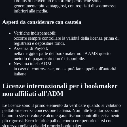
i bonus di benvenuto e le offerte periodiche sono
generalmente più vantaggiosi, con requisiti di scommessa
inferiori alla media.
Aspetti da considerare con cautela
Verifiche indispensabili:
occorre sempre controllare la validità della licenza prima di
registrarsi e depositare fondi.
Assenza di PayPal:
nella maggior parte dei bookmaker non AAMS questo
metodo di pagamento non è disponibile.
Nessuna tutela ADM:
in caso di controversie, non si può fare appello all'autorità
italiana.
Licenze internazionali per i bookmaker
non affiliati all'ADM
Le licenze sono il primo elemento da verificare quando si valutano
piattaforme senza concessione italiana. Non tutte le autorizzazioni
hanno lo stesso valore e alcune garantiscono controlli decisamente
più rigorosi. Ecco le principali da conoscere per orientarsi con
sicurezza nella scelta del proprio bookmaker.