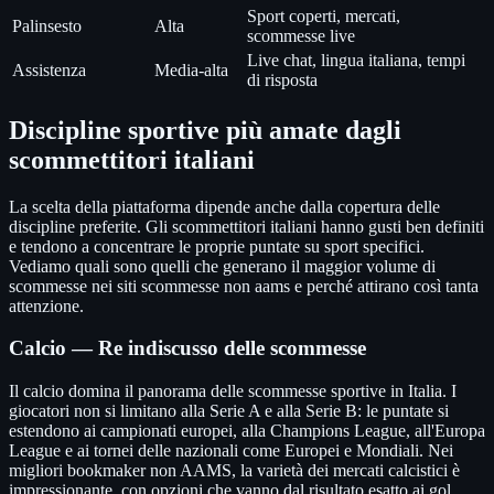
Sport coperti, mercati,
Palinsesto
Alta
scommesse live
Live chat, lingua italiana, tempi
Assistenza
Media-alta
di risposta
Discipline sportive più amate dagli
scommettitori italiani
La scelta della piattaforma dipende anche dalla copertura delle
discipline preferite. Gli scommettitori italiani hanno gusti ben definiti
e tendono a concentrare le proprie puntate su sport specifici.
Vediamo quali sono quelli che generano il maggior volume di
scommesse nei siti scommesse non aams e perché attirano così tanta
attenzione.
Calcio — Re indiscusso delle scommesse
Il calcio domina il panorama delle scommesse sportive in Italia. I
giocatori non si limitano alla Serie A e alla Serie B: le puntate si
estendono ai campionati europei, alla Champions League, all'Europa
League e ai tornei delle nazionali come Europei e Mondiali. Nei
migliori bookmaker non AAMS, la varietà dei mercati calcistici è
impressionante, con opzioni che vanno dal risultato esatto ai gol