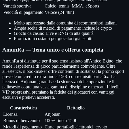
Varietà sportiva
Calcio, tennis, MMA, eSports
Velocità di pagamento
Veloce (24-48h)
Molto apprezzato dalla comunità di scommettitori italiani
Ampia scelta di metodi di pagamento incluse le crypto
Giochi da casinò Live e RNG di alta qualità
Promozioni costanti per giocatori già iscritti
AmunRa — Tema unico e offerta completa
AmunRa si distingue per il suo tema ispirato all'Antico Egitto, che
rende l'esperienza di gioco particolarmente coinvolgente. Oltre
all'estetica, il bookmaker offre contenuti di sostanza: la promo sport
prevede un credito extra fino a 150€ con requisiti pari a 6x. La
licenza di Anjouan garantisce la sicurezza delle operazioni e il
palinsesto copre una vasta gamma di discipline e mercati. I livelli
VIP progressivi premiano la fedeltà dei giocatori con vantaggi
esclusivi e prelievi accelerati.
Caratteristica
Dettaglio
Licenza
Anjouan
Bonus di benvenuto
100% fino a 150€
Metodi di pagamento
Carte, portafogli elettronici, crypto