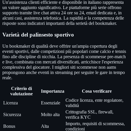
Un'assistenza clienti efficiente e disponibile in italiano rappresenta
un valore aggiunto significativo. Le piattaforme più serie offrono
supporto tramite live chat attiva 24 ore su 24, email dedicata e, in
alcuni casi, assistenza telefonica. La rapidità e la competenza delle
risposte sono indicatori importanti della serietà del bookmaker.
Varietà del palinsesto sportivo
Un bookmaker di qualità deve offrire un'ampia copertura degli
eventi sportivi, dalle competizioni più popolari come calcio e tennis
fino alle discipline di nicchia. La presenza di scommesse pre-match
e live, combinata con mercati diversificati, arricchisce l'esperienza
complessiva del giocatore. I migliori siti scommesse non aams
propongono anche eventi in streaming per seguire le gare in tempo
reale.
Criterio di
Importanza
Cosa verificare
valutazione
Codice licenza, ente regolatore,
Licenza
Essenziale
validità
Crittografia SSL, firewall,
Sicurezza
Molto alta
verifica KYC
Importo, requisiti di scommessa,
Bonus
Alta
condizioni