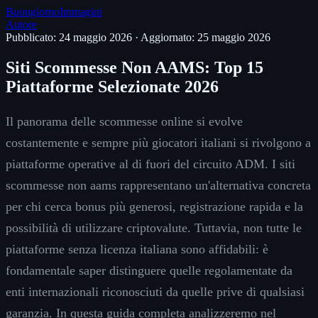
Buongiorno
Immagini
Autore
Pubblicato: 24 maggio 2026
·
Aggiornato: 25 maggio 2026
Siti Scommesse Non AAMS: Top 15
Piattaforme Selezionate 2026
Il panorama delle scommesse online si evolve
costantemente e sempre più giocatori italiani si rivolgono a
piattaforme operative al di fuori del circuito ADM. I siti
scommesse non aams rappresentano un'alternativa concreta
per chi cerca bonus più generosi, registrazione rapida e la
possibilità di utilizzare criptovalute. Tuttavia, non tutte le
piattaforme senza licenza italiana sono affidabili: è
fondamentale saper distinguere quelle regolamentate da
enti internazionali riconosciuti da quelle prive di qualsiasi
garanzia. In questa guida completa analizzeremo nel