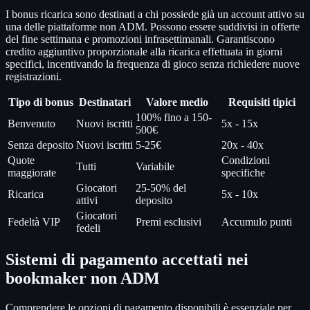
I bonus ricarica sono destinati a chi possiede già un account attivo su
una delle piattaforme non ADM. Possono essere suddivisi in offerte
del fine settimana e promozioni infrasettimanali. Garantiscono
credito aggiuntivo proporzionale alla ricarica effettuata in giorni
specifici, incentivando la frequenza di gioco senza richiedere nuove
registrazioni.
Tipo di bonus
Destinatari
Valore medio
Requisiti tipici
100% fino a 150-
Benvenuto
Nuovi iscritti
5x - 15x
500€
Senza deposito
Nuovi iscritti
5-25€
20x - 40x
Quote
Condizioni
Tutti
Variabile
maggiorate
specifiche
Giocatori
25-50% del
Ricarica
5x - 10x
attivi
deposito
Giocatori
Fedeltà VIP
Premi esclusivi
Accumulo punti
fedeli
Sistemi di pagamento accettati nei
bookmaker non ADM
Comprendere le opzioni di pagamento disponibili è essenziale per