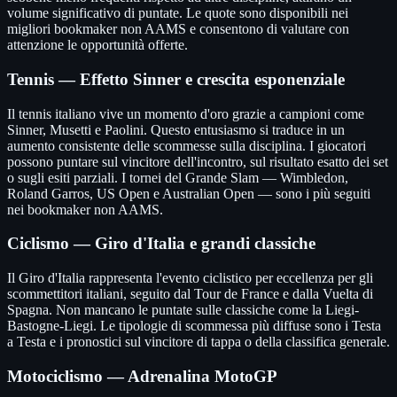
volume significativo di puntate. Le quote sono disponibili nei
migliori bookmaker non AAMS e consentono di valutare con
attenzione le opportunità offerte.
Tennis — Effetto Sinner e crescita esponenziale
Il tennis italiano vive un momento d'oro grazie a campioni come
Sinner, Musetti e Paolini. Questo entusiasmo si traduce in un
aumento consistente delle scommesse sulla disciplina. I giocatori
possono puntare sul vincitore dell'incontro, sul risultato esatto dei set
o sugli esiti parziali. I tornei del Grande Slam — Wimbledon,
Roland Garros, US Open e Australian Open — sono i più seguiti
nei bookmaker non AAMS.
Ciclismo — Giro d'Italia e grandi classiche
Il Giro d'Italia rappresenta l'evento ciclistico per eccellenza per gli
scommettitori italiani, seguito dal Tour de France e dalla Vuelta di
Spagna. Non mancano le puntate sulle classiche come la Liegi-
Bastogne-Liegi. Le tipologie di scommessa più diffuse sono i Testa
a Testa e i pronostici sul vincitore di tappa o della classifica generale.
Motociclismo — Adrenalina MotoGP