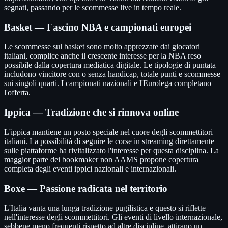
segnati, passando per le scommesse live in tempo reale.
Basket — Fascino NBA e campionati europei
Le scommesse sul basket sono molto apprezzate dai giocatori
italiani, complice anche il crescente interesse per la NBA reso
possibile dalla copertura mediatica digitale. Le tipologie di puntata
includono vincitore con o senza handicap, totale punti e scommesse
sui singoli quarti. I campionati nazionali e l'Eurolega completano
l'offerta.
Ippica — Tradizione che si rinnova online
L'ippica mantiene un posto speciale nel cuore degli scommettitori
italiani. La possibilità di seguire le corse in streaming direttamente
sulle piattaforme ha rivitalizzato l'interesse per questa disciplina. La
maggior parte dei bookmaker non AAMS propone copertura
completa degli eventi ippici nazionali e internazionali.
Boxe — Passione radicata nel territorio
L'Italia vanta una lunga tradizione pugilistica e questo si riflette
nell'interesse degli scommettitori. Gli eventi di livello internazionale,
sebbene meno frequenti rispetto ad altre discipline, attirano un