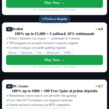
Play Now →
18+ | Gamble responsibly | T&C Apply
⚡ Prelievo Rapido
Rollbit
4.8
★
#3
100% up to €1,000 + Cashback 10% settimanale
Prelievi fulminei con crypto — confermati in 5 minuti
✓
VIP program con rewards esclusive e priority support
✓
Licenza Curaçao con audit gaming regolari
✓
Bitcoin
Ethereum
Visa
Mastercard
USDT
Play Now →
18+ | Gamble responsibly | T&C Apply
BC.Game
4.7
★
#4
180% up to €800 + 100 Free Spins al primo deposito
Piattaforma crypto-native con provably fair gaming
✓
Live chat 24/7 in italiano con supporto dedicato
✓
Giochi esclusivi in-house con RTP competitivi
✓