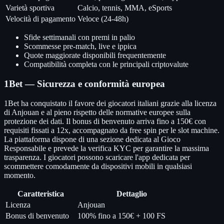
Varietà sportiva
Calcio, tennis, MMA, eSports
Velocità di pagamento
Veloce (24-48h)
Sfide settimanali con premi in palio
Scommesse pre-match, live e ippica
Quote maggiorate disponibili frequentemente
Compatibilità completa con le principali criptovalute
1Bet — Sicurezza e conformità europea
1Bet ha conquistato il favore dei giocatori italiani grazie alla licenza
di Anjouan e al pieno rispetto delle normative europee sulla
protezione dei dati. Il bonus di benvenuto arriva fino a 150€ con
requisiti fissati a 12x, accompagnato da free spin per le slot machine.
La piattaforma dispone di una sezione dedicata al Gioco
Responsabile e prevede la verifica KYC per garantire la massima
trasparenza. I giocatori possono scaricare l'app dedicata per
scommettere comodamente da dispositivi mobili in qualsiasi
momento.
Caratteristica
Dettaglio
Licenza
Anjouan
Bonus di benvenuto
100% fino a 150€ + 100 FS