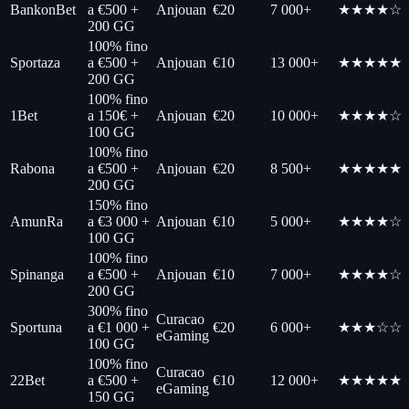
BankonBet
a €500 +
Anjouan
€20
7 000+
★★★★☆
200 GG
100% fino
Sportaza
a €500 +
Anjouan
€10
13 000+
★★★★★
200 GG
100% fino
1Bet
a 150€ +
Anjouan
€20
10 000+
★★★★☆
100 GG
100% fino
Rabona
a €500 +
Anjouan
€20
8 500+
★★★★★
200 GG
150% fino
AmunRa
a €3 000 +
Anjouan
€10
5 000+
★★★★☆
100 GG
100% fino
Spinanga
a €500 +
Anjouan
€10
7 000+
★★★★☆
200 GG
300% fino
Curacao
Sportuna
a €1 000 +
€20
6 000+
★★★☆☆
eGaming
100 GG
100% fino
Curacao
22Bet
a €500 +
€10
12 000+
★★★★★
eGaming
150 GG