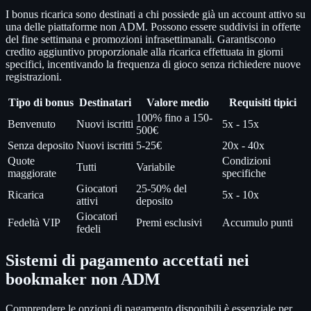
I bonus ricarica sono destinati a chi possiede già un account attivo su
una delle piattaforme non ADM. Possono essere suddivisi in offerte
del fine settimana e promozioni infrasettimanali. Garantiscono
credito aggiuntivo proporzionale alla ricarica effettuata in giorni
specifici, incentivando la frequenza di gioco senza richiedere nuove
registrazioni.
Tipo di bonus
Destinatari
Valore medio
Requisiti tipici
100% fino a 150-
Benvenuto
Nuovi iscritti
5x - 15x
500€
Senza deposito
Nuovi iscritti
5-25€
20x - 40x
Quote
Condizioni
Tutti
Variabile
maggiorate
specifiche
Giocatori
25-50% del
Ricarica
5x - 10x
attivi
deposito
Giocatori
Fedeltà VIP
Premi esclusivi
Accumulo punti
fedeli
Sistemi di pagamento accettati nei
bookmaker non ADM
Comprendere le opzioni di pagamento disponibili è essenziale per