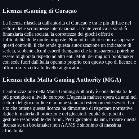
Licenza eGaming di Curaçao
La licenza rilasciata dall'autorità di Curaçao è tra le più diffuse nel
settore delle scommesse internazionali. L'ente verifica la solidità
finanziaria della società, la correttezza dei giochi offerti e
l'affidabilità delle quote proposte. Non tutti i siti riescono a superare
questi controlli, il che rende questa autorizzazione un indicatore di
serietà, sebbene alcuni esperti ritengano che la trasparenza potrebbe
essere migliorata rispetto ad altri enti. Molti dei migliori bookmaker
con sede fuori dall'Italia operano proprio con questo tipo di licenza e
offrono servizi di alto livello ai giocatori.
Licenza della Malta Gaming Authority (MGA)
L'autorizzazione della Malta Gaming Authority è considerata tra le
più prestigiose a livello europeo. L'agenzia maltese opera da anni nel
settore del gioco online e impone standard estremamente severi. Un
sito che ottiene questa licenza ha dimostrato di rispettare normative
rigide in materia di protezione dei giocatori, equità dei giochi e
gestione responsabile dei fondi. Per i giocatori italiani, trovare questa
licenza su un bookmaker non AAMS è sinonimo di massima
affidabilità.