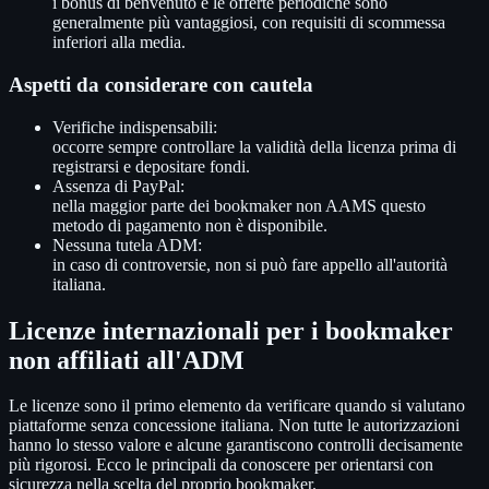
i bonus di benvenuto e le offerte periodiche sono
generalmente più vantaggiosi, con requisiti di scommessa
inferiori alla media.
Aspetti da considerare con cautela
Verifiche indispensabili:
occorre sempre controllare la validità della licenza prima di
registrarsi e depositare fondi.
Assenza di PayPal:
nella maggior parte dei bookmaker non AAMS questo
metodo di pagamento non è disponibile.
Nessuna tutela ADM:
in caso di controversie, non si può fare appello all'autorità
italiana.
Licenze internazionali per i bookmaker
non affiliati all'ADM
Le licenze sono il primo elemento da verificare quando si valutano
piattaforme senza concessione italiana. Non tutte le autorizzazioni
hanno lo stesso valore e alcune garantiscono controlli decisamente
più rigorosi. Ecco le principali da conoscere per orientarsi con
sicurezza nella scelta del proprio bookmaker.