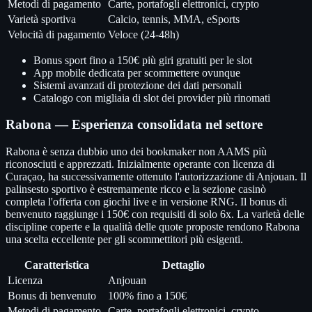
Metodi di pagamento
Carte, portafogli elettronici, crypto
Varietà sportiva
Calcio, tennis, MMA, eSports
Velocità di pagamento
Veloce (24-48h)
Bonus sport fino a 150€ più giri gratuiti per le slot
App mobile dedicata per scommettere ovunque
Sistemi avanzati di protezione dei dati personali
Catalogo con migliaia di slot dei provider più rinomati
Rabona — Esperienza consolidata nel settore
Rabona è senza dubbio uno dei bookmaker non AAMS più
riconosciuti e apprezzati. Inizialmente operante con licenza di
Curaçao, ha successivamente ottenuto l'autorizzazione di Anjouan. Il
palinsesto sportivo è estremamente ricco e la sezione casinò
completa l'offerta con giochi live e in versione RNG. Il bonus di
benvenuto raggiunge i 150€ con requisiti di solo 6x. La varietà delle
discipline coperte e la qualità delle quote proposte rendono Rabona
una scelta eccellente per gli scommettitori più esigenti.
Caratteristica
Dettaglio
Licenza
Anjouan
Bonus di benvenuto
100% fino a 150€
Metodi di pagamento
Carte, portafogli elettronici, crypto