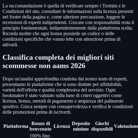
La raccomandazione è quella di verificare sempre i Termini e le
Condizioni del sito, consultare le informazioni sulla licenza presenti
nel footer della pagina e, come ulteriore precauzione, leggere le
recensioni di esperti indipendenti. Giocare con responsabilità resta il
principio fondamentale, indipendentemente dalla piattaforma scelta.
Ricorda inoltre che ogni bonus possiede un codice o delle
condizioni specifiche che vanno lette con attenzione prima di
attivarli.
Classifica completa dei migliori siti
scommesse non aams 2026
Dopo un'analisi approfondita condotta dal nostro team di esperti,
presentiamo le piattaforme che si sono distinte per affidabilità,
varietà dell'offerta e qualità complessiva del servizio. Ogni
bookmaker è stato valutato sulla base di criteri oggettivi come
licenza, bonus, metodi di pagamento e ampiezza del palinsesto
sportivo. Gioca sempre con consapevolezza e verifica le condizioni
delle promozioni prima di iscriverti.
Bonus di
Deposito
Giochi
Piattaforma
Licenza
Valutazion
benvenuto
minimo
disponibili
100% fino