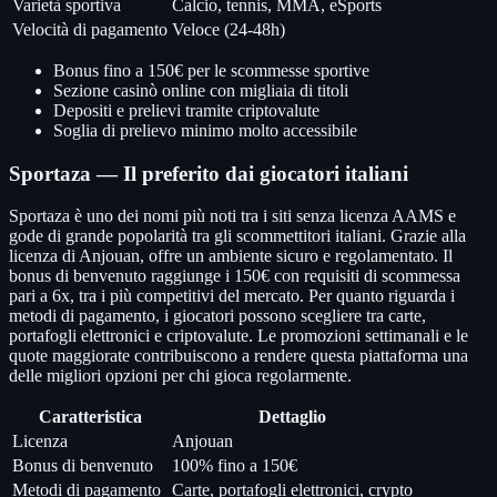
Varietà sportiva
Calcio, tennis, MMA, eSports
Velocità di pagamento
Veloce (24-48h)
Bonus fino a 150€ per le scommesse sportive
Sezione casinò online con migliaia di titoli
Depositi e prelievi tramite criptovalute
Soglia di prelievo minimo molto accessibile
Sportaza — Il preferito dai giocatori italiani
Sportaza è uno dei nomi più noti tra i siti senza licenza AAMS e
gode di grande popolarità tra gli scommettitori italiani. Grazie alla
licenza di Anjouan, offre un ambiente sicuro e regolamentato. Il
bonus di benvenuto raggiunge i 150€ con requisiti di scommessa
pari a 6x, tra i più competitivi del mercato. Per quanto riguarda i
metodi di pagamento, i giocatori possono scegliere tra carte,
portafogli elettronici e criptovalute. Le promozioni settimanali e le
quote maggiorate contribuiscono a rendere questa piattaforma una
delle migliori opzioni per chi gioca regolarmente.
Caratteristica
Dettaglio
Licenza
Anjouan
Bonus di benvenuto
100% fino a 150€
Metodi di pagamento
Carte, portafogli elettronici, crypto