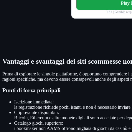
Play
18+ | Gamble resp
Vantaggi e svantaggi dei siti scommesse n
Prima di esplorare le singole piattaforme, è opportuno comprendere i pun
ragioni specifiche, ma devono essere consapevoli anche degli aspetti m
Punti di forza principali
Iscrizione immediata:
la registrazione richiede pochi istanti e non è necessario invia
Criptovalute disponibili:
Bitcoin, Ethereum e altre monete digitali sono accettate per dep
Catalogo giochi superiore:
i bookmaker non AAMS offrono migliaia di giochi da casinò e spes