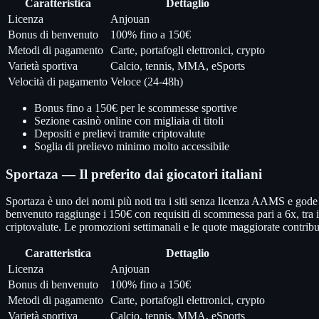
Caratteristica
Dettaglio
Licenza
Anjouan
Bonus di benvenuto
100% fino a 150€
Metodi di pagamento
Carte, portafogli elettronici, crypto
Varietà sportiva
Calcio, tennis, MMA, eSports
Velocità di pagamento
Veloce (24-48h)
Bonus fino a 150€ per le scommesse sportive
Sezione casinò online con migliaia di titoli
Depositi e prelievi tramite criptovalute
Soglia di prelievo minimo molto accessibile
Sportaza — Il preferito dai giocatori italiani
Sportaza è uno dei nomi più noti tra i siti senza licenza AAMS e gode d
benvenuto raggiunge i 150€ con requisiti di scommessa pari a 6x, tra i 
criptovalute. Le promozioni settimanali e le quote maggiorate contribu
Caratteristica
Dettaglio
Licenza
Anjouan
Bonus di benvenuto
100% fino a 150€
Metodi di pagamento
Carte, portafogli elettronici, crypto
Varietà sportiva
Calcio, tennis, MMA, eSports