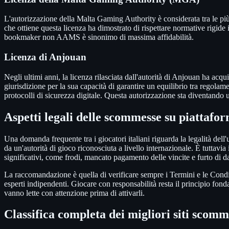
L'autorizzazione della Malta Gaming Authority è considerata tra le più
che ottiene questa licenza ha dimostrato di rispettare normative rigide i
bookmaker non AAMS è sinonimo di massima affidabilità.
Licenza di Anjouan
Negli ultimi anni, la licenza rilasciata dall'autorità di Anjouan ha 
giurisdizione per la sua capacità di garantire un equilibrio tra regolame
protocolli di sicurezza digitale. Questa autorizzazione sta diventando 
Aspetti legali delle scommesse su piatta
Una domanda frequente tra i giocatori italiani riguarda la legalità dell'
da un'autorità di gioco riconosciuta a livello internazionale. È tuttavi
significativi, come frodi, mancato pagamento delle vincite e furto di da
La raccomandazione è quella di verificare sempre i Termini e le Condizi
esperti indipendenti. Giocare con responsabilità resta il principio fo
vanno lette con attenzione prima di attivarli.
Classifica completa dei migliori siti scom