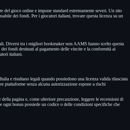
tore del gioco online e impone standard estremamente severi. Un sito
abile dei fondi. Per i giocatori italiani, trovare questa licenza su un
onali. Diversi tra i migliori bookmaker non AAMS hanno scelto questa
a dei fondi destinati al pagamento delle vincite e la conformità ai
ori italiani.
'Italia e risultano legali quando possiedono una licenza valida rilasciata
liere piattaforme senza alcuna autorizzazione espone a rischi
r della pagina e, come ulteriore precauzione, leggere le recensioni di
che ogni bonus possiede un codice o delle condizioni specifiche che