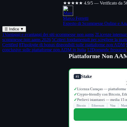
★★★★★
4.9/5 — Verificato da 56
Marco Ferretti
Esperto di Scommesse Online e An
☰
Indice
▼
1
Vantaggi e svantaggi dei siti scommesse non aams
2
Licenze internaz
scommesse non aams 2026
5
Criteri fondamentali per scegliere la piat
Certified
8
Tipologie di bonus disponibili sulle piattaforme non ADM
conclusive sulle piattaforme non ADM in Italia
12
Domande frequent
Piattaforme Non AAMS
Stake
#1
Licenza Curaçao — piattaforma ve
✓
Crypto-friendly con Bitcoin, Et
✓
Prelievi istantanei — media 15 
✓
Bitcoin
Ethereum
Visa
Mast