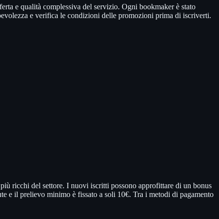
offerta e qualità complessiva del servizio. Ogni bookmaker è stato
volezza e verifica le condizioni delle promozioni prima di iscriverti.
 ricchi del settore. I nuovi iscritti possono approfittare di un bonus
te e il prelievo minimo è fissato a soli 10€. Tra i metodi di pagamento