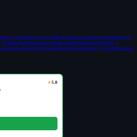
ommesse su piattaforme non ADM
4
Classifica completa dei migliori siti
7
Guida alla registrazione rapida sui bookmaker non ADM —
 e mercati emergenti nel panorama delle scommesse
11
Considerazioni
5.0
★
o