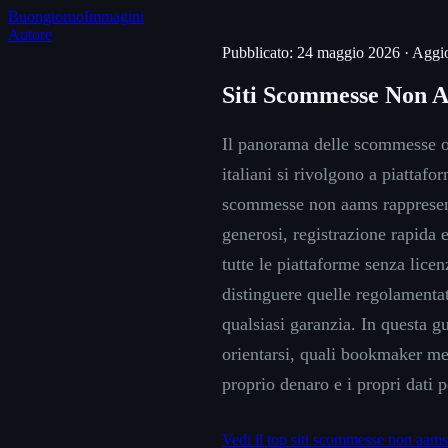
Buongiorno
Immagini
Autore
Pubblicato: 24 maggio 2026
·
Aggio
Siti Scommesse Non A
Il panorama delle scommesse on
italiani si rivolgono a piattafo
scommesse non aams rappresent
generosi, registrazione rapida e
tutte le piattaforme senza licen
distinguere quelle regolamentat
qualsiasi garanzia. In questa 
orientarsi, quali bookmaker meri
proprio denaro e i propri dati p
Vedi il top siti scommesse non aa