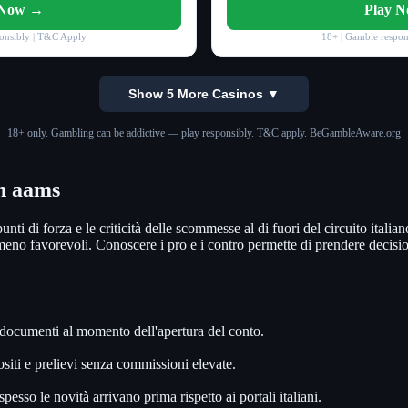
 Now →
Play 
onsibly | T&C Apply
18+ | Gamble respon
Show 5 More Casinos ▼
18+ only. Gambling can be addictive — play responsibly. T&C apply.
BeGambleAware.org
on aams
ti di forza e le criticità delle scommesse al di fuori del circuito italian
eno favorevoli. Conoscere i pro e i contro permette di prendere decisioni
re documenti al momento dell'apertura del conto.
ositi e prelievi senza commissioni elevate.
so le novità arrivano prima rispetto ai portali italiani.