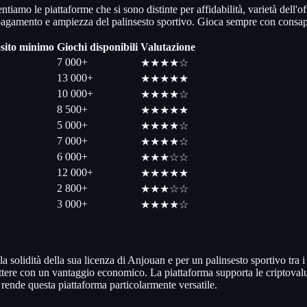
tiamo le piattaforme che si sono distinte per affidabilità, varietà dell'
i pagamento e ampiezza del palinsesto sportivo. Gioca sempre con consape
sito minimo
Giochi disponibili
Valutazione
7 000+
★★★★☆
13 000+
★★★★★
10 000+
★★★★☆
8 500+
★★★★★
5 000+
★★★★☆
7 000+
★★★★☆
6 000+
★★★☆☆
12 000+
★★★★★
2 800+
★★★☆☆
3 000+
★★★★☆
dità della sua licenza di Anjouan e per un palinsesto sportivo tra i più
ettere con un vantaggio economico. La piattaforma supporta le criptovalu
he rende questa piattaforma particolarmente versatile.