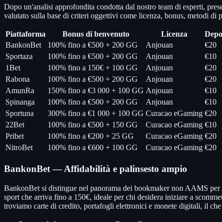
Dopo un'analisi approfondita condotta dal nostro team di esperti, presen
valutato sulla base di criteri oggettivi come licenza, bonus, metodi d
Piattaforma
Bonus di benvenuto
Licenza
Depo
BankonBet
100% fino a €500 + 200 GG
Anjouan
€20
Sportaza
100% fino a €500 + 200 GG
Anjouan
€10
1Bet
100% fino a 150€ + 100 GG
Anjouan
€20
Rabona
100% fino a €500 + 200 GG
Anjouan
€20
AmunRa
150% fino a €3 000 + 100 GG
Anjouan
€10
Spinanga
100% fino a €500 + 200 GG
Anjouan
€10
Sportuna
300% fino a €1 000 + 100 GG
Curacao eGaming
€20
22Bet
100% fino a €500 + 150 GG
Curacao eGaming
€10
Pribet
100% fino a €200 + 25 GG
Curacao eGaming
€20
NitroBet
100% fino a €600 + 100 GG
Curacao eGaming
€20
BankonBet — Affidabilità e palinsesto ampio
BankonBet si distingue nel panorama dei bookmaker non AAMS per la soli
sport che arriva fino a 150€, ideale per chi desidera iniziare a scomm
troviamo carte di credito, portafogli elettronici e monete digitali, il c