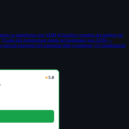
ommesse su piattaforme non ADM
4
Classifica completa dei migliori siti
7
Guida alla registrazione rapida sui bookmaker non ADM —
 e mercati emergenti nel panorama delle scommesse
11
Considerazioni
5.0
★
o