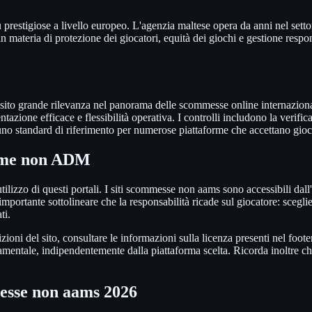
 prestigiose a livello europeo. L'agenzia maltese opera da anni nel set
n materia di protezione dei giocatori, equità dei giochi e gestione respons
acquisito grande rilevanza nel panorama delle scommesse online internazi
ntazione efficace e flessibilità operativa. I controlli includono la verific
uno standard di riferimento per numerose piattaforme che accettano giocat
forme non ADM
utilizzo di questi portali. I siti scommesse non aams sono accessibili dall
a importante sottolineare che la responsabilità ricade sul giocatore: sceg
ti.
oni del sito, consultare le informazioni sulla licenza presenti nel foote
ndamentale, indipendentemente dalla piattaforma scelta. Ricorda inoltre 
messe non aams 2026