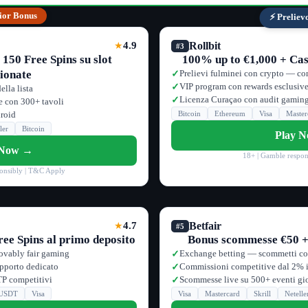
ior Bonus
⚡ Preliev
Rollbit
4.9
★
#3
150 Free Spins su slot
100% up to €1,000 + Ca
zionate
Prelievi fulminei con crypto — co
✓
VIP program con rewards esclusive 
✓
lla lista
Licenza Curaçao con audit gaming
✓
e con 300+ tavoli
droid
Bitcoin
Ethereum
Visa
Master
ler
Bitcoin
Play 
 Now →
18+ | Gamble respon
onsibly | T&C Apply
Betfair
4.7
★
#5
ee Spins al primo deposito
Bonus scommesse €50 + g
rovably fair gaming
Exchange betting — scommetti cont
✓
upporto dedicato
Commissioni competitive dal 2% i
✓
TP competitivi
Scommesse live su 500+ eventi gio
✓
USDT
Visa
Visa
Mastercard
Skrill
Netelle