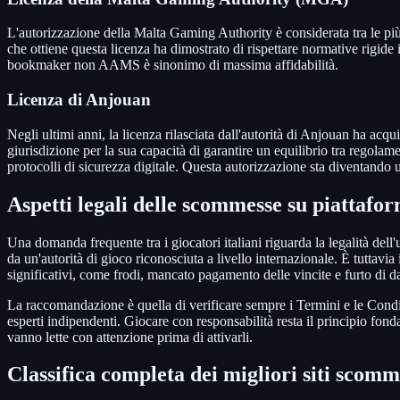
L'autorizzazione della Malta Gaming Authority è considerata tra le più
che ottiene questa licenza ha dimostrato di rispettare normative rigide i
bookmaker non AAMS è sinonimo di massima affidabilità.
Licenza di Anjouan
Negli ultimi anni, la licenza rilasciata dall'autorità di Anjouan ha 
giurisdizione per la sua capacità di garantire un equilibrio tra regolame
protocolli di sicurezza digitale. Questa autorizzazione sta diventando 
Aspetti legali delle scommesse su piatta
Una domanda frequente tra i giocatori italiani riguarda la legalità dell'
da un'autorità di gioco riconosciuta a livello internazionale. È tuttavi
significativi, come frodi, mancato pagamento delle vincite e furto di da
La raccomandazione è quella di verificare sempre i Termini e le Condizi
esperti indipendenti. Giocare con responsabilità resta il principio fo
vanno lette con attenzione prima di attivarli.
Classifica completa dei migliori siti scom