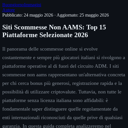
Buongiorno
Immagini
Autore
Pubblicato: 24 maggio 2026
·
Aggiornato: 25 maggio 2026
Siti Scommesse Non AAMS: Top 15
Piattaforme Selezionate 2026
Il panorama delle scommesse online si evolve
costantemente e sempre più giocatori italiani si rivolgono a
piattaforme operative al di fuori del circuito ADM. I siti
scommesse non aams rappresentano un'alternativa concreta
per chi cerca bonus più generosi, registrazione rapida e la
possibilità di utilizzare criptovalute. Tuttavia, non tutte le
piattaforme senza licenza italiana sono affidabili: è
fondamentale saper distinguere quelle regolamentate da
enti internazionali riconosciuti da quelle prive di qualsiasi
garanzia. In questa guida completa analizzeremo nel