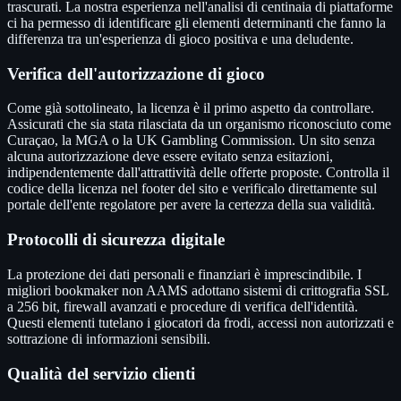
trascurati. La nostra esperienza nell'analisi di centinaia di piattaforme
ci ha permesso di identificare gli elementi determinanti che fanno la
differenza tra un'esperienza di gioco positiva e una deludente.
Verifica dell'autorizzazione di gioco
Come già sottolineato, la licenza è il primo aspetto da controllare.
Assicurati che sia stata rilasciata da un organismo riconosciuto come
Curaçao, la MGA o la UK Gambling Commission. Un sito senza
alcuna autorizzazione deve essere evitato senza esitazioni,
indipendentemente dall'attrattività delle offerte proposte. Controlla il
codice della licenza nel footer del sito e verificalo direttamente sul
portale dell'ente regolatore per avere la certezza della sua validità.
Protocolli di sicurezza digitale
La protezione dei dati personali e finanziari è imprescindibile. I
migliori bookmaker non AAMS adottano sistemi di crittografia SSL
a 256 bit, firewall avanzati e procedure di verifica dell'identità.
Questi elementi tutelano i giocatori da frodi, accessi non autorizzati e
sottrazione di informazioni sensibili.
Qualità del servizio clienti