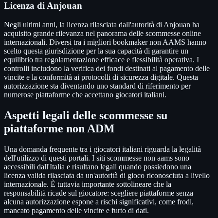
Licenza di Anjouan
Negli ultimi anni, la licenza rilasciata dall'autorità di Anjouan ha
acquisito grande rilevanza nel panorama delle scommesse online
internazionali. Diversi tra i migliori bookmaker non AAMS hanno
scelto questa giurisdizione per la sua capacità di garantire un
equilibrio tra regolamentazione efficace e flessibilità operativa. I
controlli includono la verifica dei fondi destinati al pagamento delle
vincite e la conformità ai protocolli di sicurezza digitale. Questa
autorizzazione sta diventando uno standard di riferimento per
numerose piattaforme che accettano giocatori italiani.
Aspetti legali delle scommesse su
piattaforme non ADM
Una domanda frequente tra i giocatori italiani riguarda la legalità
dell'utilizzo di questi portali. I siti scommesse non aams sono
accessibili dall'Italia e risultano legali quando possiedono una
licenza valida rilasciata da un'autorità di gioco riconosciuta a livello
internazionale. È tuttavia importante sottolineare che la
responsabilità ricade sul giocatore: scegliere piattaforme senza
alcuna autorizzazione espone a rischi significativi, come frodi,
mancato pagamento delle vincite e furto di dati.