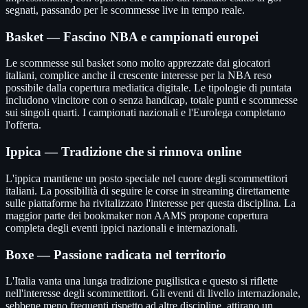
segnati, passando per le scommesse live in tempo reale.
Basket — Fascino NBA e campionati europei
Le scommesse sul basket sono molto apprezzate dai giocatori
italiani, complice anche il crescente interesse per la NBA reso
possibile dalla copertura mediatica digitale. Le tipologie di puntata
includono vincitore con o senza handicap, totale punti e scommesse
sui singoli quarti. I campionati nazionali e l'Eurolega completano
l'offerta.
Ippica — Tradizione che si rinnova online
L'ippica mantiene un posto speciale nel cuore degli scommettitori
italiani. La possibilità di seguire le corse in streaming direttamente
sulle piattaforme ha rivitalizzato l'interesse per questa disciplina. La
maggior parte dei bookmaker non AAMS propone copertura
completa degli eventi ippici nazionali e internazionali.
Boxe — Passione radicata nel territorio
L'Italia vanta una lunga tradizione pugilistica e questo si riflette
nell'interesse degli scommettitori. Gli eventi di livello internazionale,
sebbene meno frequenti rispetto ad altre discipline, attirano un