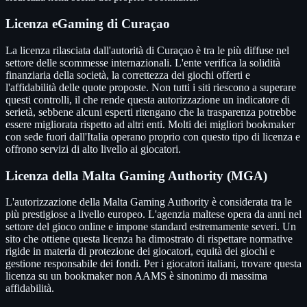
Licenza eGaming di Curaçao
La licenza rilasciata dall'autorità di Curaçao è tra le più diffuse nel
settore delle scommesse internazionali. L'ente verifica la solidità
finanziaria della società, la correttezza dei giochi offerti e
l'affidabilità delle quote proposte. Non tutti i siti riescono a superare
questi controlli, il che rende questa autorizzazione un indicatore di
serietà, sebbene alcuni esperti ritengano che la trasparenza potrebbe
essere migliorata rispetto ad altri enti. Molti dei migliori bookmaker
con sede fuori dall'Italia operano proprio con questo tipo di licenza e
offrono servizi di alto livello ai giocatori.
Licenza della Malta Gaming Authority (MGA)
L'autorizzazione della Malta Gaming Authority è considerata tra le
più prestigiose a livello europeo. L'agenzia maltese opera da anni nel
settore del gioco online e impone standard estremamente severi. Un
sito che ottiene questa licenza ha dimostrato di rispettare normative
rigide in materia di protezione dei giocatori, equità dei giochi e
gestione responsabile dei fondi. Per i giocatori italiani, trovare questa
licenza su un bookmaker non AAMS è sinonimo di massima
affidabilità.