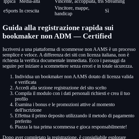
Ippica
Media-alta
Vincente, accoppiata, tris
Streaming
Vincitore, mappe,
eSports
In crescita
Sì
handicap
Guida alla registrazione rapida sui
bookmaker non ADM — Certified
Iscriversi a una piattaforma di scommesse non AAMS è un processo
semplice e veloce. A differenza dei siti con licenza italiana, non è
richiesta la verifica documentale immediata. Ecco i passaggi da
seguire per iniziare a scommettere senza errori e in totale sicurezza.
Individua un bookmaker non AAMS dotato di licenza valida
e verificata
Accedi alla sezione registrazione del sito scelto
Compila il modulo con i dati personali richiesti e crea il tuo
profilo
Esamina i bonus e le promozioni attive al momento
dell'iscrizione
Effettua il primo deposito utilizzando il metodo di pagamento
preferito
Piazza la tua prima scommessa e gioca responsabilmente!
Dopo aver completato la registrazione, è consigliabile esplorare