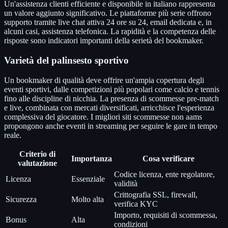
Un'assistenza clienti efficiente e disponibile in italiano rappresenta
un valore aggiunto significativo. Le piattaforme più serie offrono
supporto tramite live chat attiva 24 ore su 24, email dedicata e, in
alcuni casi, assistenza telefonica. La rapidità e la competenza delle
risposte sono indicatori importanti della serietà del bookmaker.
Varietà del palinsesto sportivo
Un bookmaker di qualità deve offrire un'ampia copertura degli
eventi sportivi, dalle competizioni più popolari come calcio e tennis
fino alle discipline di nicchia. La presenza di scommesse pre-match
e live, combinata con mercati diversificati, arricchisce l'esperienza
complessiva del giocatore. I migliori siti scommesse non aams
propongono anche eventi in streaming per seguire le gare in tempo
reale.
Criterio di
Importanza
Cosa verificare
valutazione
Codice licenza, ente regolatore,
Licenza
Essenziale
validità
Crittografia SSL, firewall,
Sicurezza
Molto alta
verifica KYC
Importo, requisiti di scommessa,
Bonus
Alta
condizioni