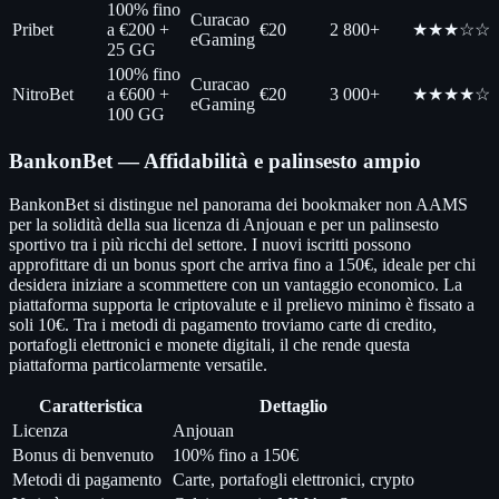
100% fino
Curacao
Pribet
a €200 +
€20
2 800+
★★★☆☆
eGaming
25 GG
100% fino
Curacao
NitroBet
a €600 +
€20
3 000+
★★★★☆
eGaming
100 GG
BankonBet — Affidabilità e palinsesto ampio
BankonBet si distingue nel panorama dei bookmaker non AAMS
per la solidità della sua licenza di Anjouan e per un palinsesto
sportivo tra i più ricchi del settore. I nuovi iscritti possono
approfittare di un bonus sport che arriva fino a 150€, ideale per chi
desidera iniziare a scommettere con un vantaggio economico. La
piattaforma supporta le criptovalute e il prelievo minimo è fissato a
soli 10€. Tra i metodi di pagamento troviamo carte di credito,
portafogli elettronici e monete digitali, il che rende questa
piattaforma particolarmente versatile.
Caratteristica
Dettaglio
Licenza
Anjouan
Bonus di benvenuto
100% fino a 150€
Metodi di pagamento
Carte, portafogli elettronici, crypto