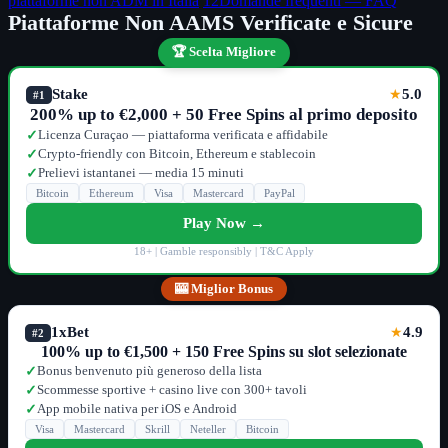
piattaforme non ADM in Italia
12
Domande frequenti — FAQ
Piattaforme Non AAMS Verificate e Sicure
🏆 Scelta Migliore
Stake
5.0
★
#1
200% up to €2,000 + 50 Free Spins al primo deposito
Licenza Curaçao — piattaforma verificata e affidabile
✓
Crypto-friendly con Bitcoin, Ethereum e stablecoin
✓
Prelievi istantanei — media 15 minuti
✓
Bitcoin
Ethereum
Visa
Mastercard
PayPal
Play Now →
18+ | Gamble responsibly | T&C Apply
🎰 Miglior Bonus
1xBet
4.9
★
#2
100% up to €1,500 + 150 Free Spins su slot selezionate
Bonus benvenuto più generoso della lista
✓
Scommesse sportive + casino live con 300+ tavoli
✓
App mobile nativa per iOS e Android
✓
Visa
Mastercard
Skrill
Neteller
Bitcoin