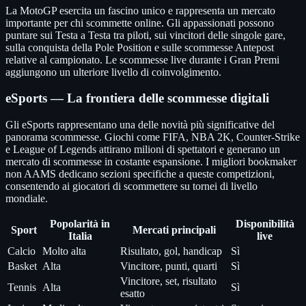
La MotoGP esercita un fascino unico e rappresenta un mercato
importante per chi scommette online. Gli appassionati possono
puntare sui Testa a Testa tra piloti, sui vincitori delle singole gare,
sulla conquista della Pole Position e sulle scommesse Antepost
relative al campionato. Le scommesse live durante i Gran Premi
aggiungono un ulteriore livello di coinvolgimento.
eSports — La frontiera delle scommesse digitali
Gli eSports rappresentano una delle novità più significative del
panorama scommesse. Giochi come FIFA, NBA 2K, Counter-Strike
e League of Legends attirano milioni di spettatori e generano un
mercato di scommesse in costante espansione. I migliori bookmaker
non AAMS dedicano sezioni specifiche a queste competizioni,
consentendo ai giocatori di scommettere su tornei di livello
mondiale.
Popolarità in
Disponibilità
Sport
Mercati principali
Italia
live
Calcio
Molto alta
Risultato, gol, handicap
Sì
Basket
Alta
Vincitore, punti, quarti
Sì
Vincitore, set, risultato
Tennis
Alta
Sì
esatto