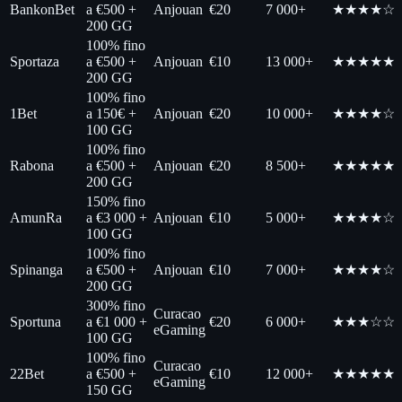
BankonBet
a €500 +
Anjouan
€20
7 000+
★★★★☆
200 GG
100% fino
Sportaza
a €500 +
Anjouan
€10
13 000+
★★★★★
200 GG
100% fino
1Bet
a 150€ +
Anjouan
€20
10 000+
★★★★☆
100 GG
100% fino
Rabona
a €500 +
Anjouan
€20
8 500+
★★★★★
200 GG
150% fino
AmunRa
a €3 000 +
Anjouan
€10
5 000+
★★★★☆
100 GG
100% fino
Spinanga
a €500 +
Anjouan
€10
7 000+
★★★★☆
200 GG
300% fino
Curacao
Sportuna
a €1 000 +
€20
6 000+
★★★☆☆
eGaming
100 GG
100% fino
Curacao
22Bet
a €500 +
€10
12 000+
★★★★★
eGaming
150 GG