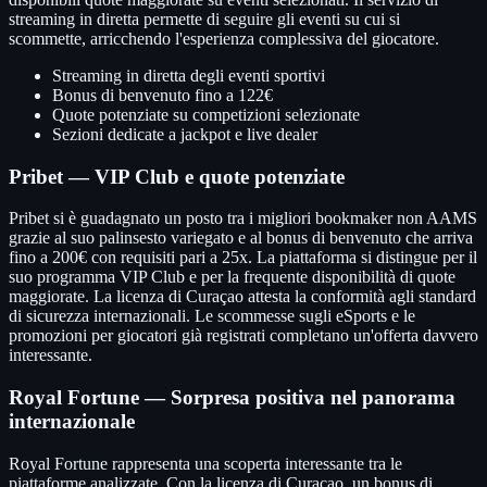
streaming in diretta permette di seguire gli eventi su cui si
scommette, arricchendo l'esperienza complessiva del giocatore.
Streaming in diretta degli eventi sportivi
Bonus di benvenuto fino a 122€
Quote potenziate su competizioni selezionate
Sezioni dedicate a jackpot e live dealer
Pribet — VIP Club e quote potenziate
Pribet si è guadagnato un posto tra i migliori bookmaker non AAMS
grazie al suo palinsesto variegato e al bonus di benvenuto che arriva
fino a 200€ con requisiti pari a 25x. La piattaforma si distingue per il
suo programma VIP Club e per la frequente disponibilità di quote
maggiorate. La licenza di Curaçao attesta la conformità agli standard
di sicurezza internazionali. Le scommesse sugli eSports e le
promozioni per giocatori già registrati completano un'offerta davvero
interessante.
Royal Fortune — Sorpresa positiva nel panorama
internazionale
Royal Fortune rappresenta una scoperta interessante tra le
piattaforme analizzate. Con la licenza di Curaçao, un bonus di