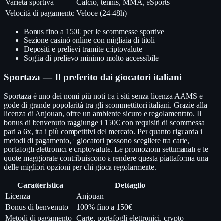
Varietà sportiva
Calcio, tennis, MMA, eSports
Velocità di pagamento
Veloce (24-48h)
Bonus fino a 150€ per le scommesse sportive
Sezione casinò online con migliaia di titoli
Depositi e prelievi tramite criptovalute
Soglia di prelievo minimo molto accessibile
Sportaza — Il preferito dai giocatori italiani
Sportaza è uno dei nomi più noti tra i siti senza licenza AAMS e
gode di grande popolarità tra gli scommettitori italiani. Grazie alla
licenza di Anjouan, offre un ambiente sicuro e regolamentato. Il
bonus di benvenuto raggiunge i 150€ con requisiti di scommessa
pari a 6x, tra i più competitivi del mercato. Per quanto riguarda i
metodi di pagamento, i giocatori possono scegliere tra carte,
portafogli elettronici e criptovalute. Le promozioni settimanali e le
quote maggiorate contribuiscono a rendere questa piattaforma una
delle migliori opzioni per chi gioca regolarmente.
Caratteristica
Dettaglio
Licenza
Anjouan
Bonus di benvenuto
100% fino a 150€
Metodi di pagamento
Carte, portafogli elettronici, crypto