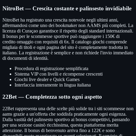
NitroBet — Crescita costante e palinsesto invidiabile
NitroBet ha registrato una crescita notevole negli ultimi anni,
affermandosi come uno dei bookmaker non AAMS più completi. La
licenza di Curaçao garantisce il rispetto degli standard internazionali.
Il bonus per le scommesse sportive può raggiungere i 150€ di
credito omaggio con requisiti di 6x. Il catalogo giochi comprende
migliaia di titoli e ogni pagina del sito è completamente tradotta in
italiano. La registrazione è semplice e non richiede l'invio immediato
di documenti di identità.
Procedura di registrazione semplificata
Sistema VIP con livelli e ricompense crescenti
Giochi live dealer e Quick Games
Interfaccia interamente in lingua italiana
22Bet — Completezza sotto ogni aspetto
22Bet rappresenta una delle scelte più solide tra i siti scommesse non
aams grazie a un'offerta che soddisfa praticamente ogni esigenza.
Dalla vastità del palinsesto sportivo ai bonus competitivi, passando
per una sezione casinò ricchissima, questa piattaforma merita
attenzione. Il bonus di benvenuto arriva fino a 122€ e sono
disponibili quote maggiorate su eventi selezionati. Il servizio di