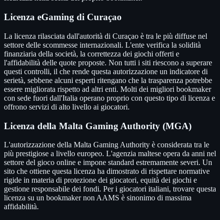
Licenza eGaming di Curaçao
La licenza rilasciata dall'autorità di Curaçao è tra le più diffuse nel
settore delle scommesse internazionali. L'ente verifica la solidità
finanziaria della società, la correttezza dei giochi offerti e
l'affidabilità delle quote proposte. Non tutti i siti riescono a superare
questi controlli, il che rende questa autorizzazione un indicatore di
serietà, sebbene alcuni esperti ritengano che la trasparenza potrebbe
essere migliorata rispetto ad altri enti. Molti dei migliori bookmaker
con sede fuori dall'Italia operano proprio con questo tipo di licenza e
offrono servizi di alto livello ai giocatori.
Licenza della Malta Gaming Authority (MGA)
L'autorizzazione della Malta Gaming Authority è considerata tra le
più prestigiose a livello europeo. L'agenzia maltese opera da anni nel
settore del gioco online e impone standard estremamente severi. Un
sito che ottiene questa licenza ha dimostrato di rispettare normative
rigide in materia di protezione dei giocatori, equità dei giochi e
gestione responsabile dei fondi. Per i giocatori italiani, trovare questa
licenza su un bookmaker non AAMS è sinonimo di massima
affidabilità.