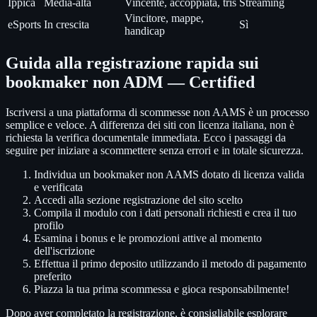
Ippica
Media-alta
Vincente, accoppiata, tris
Streaming
Vincitore, mappe,
eSports
In crescita
Sì
handicap
Guida alla registrazione rapida sui
bookmaker non ADM — Certified
Iscriversi a una piattaforma di scommesse non AAMS è un processo
semplice e veloce. A differenza dei siti con licenza italiana, non è
richiesta la verifica documentale immediata. Ecco i passaggi da
seguire per iniziare a scommettere senza errori e in totale sicurezza.
Individua un bookmaker non AAMS dotato di licenza valida
e verificata
Accedi alla sezione registrazione del sito scelto
Compila il modulo con i dati personali richiesti e crea il tuo
profilo
Esamina i bonus e le promozioni attive al momento
dell'iscrizione
Effettua il primo deposito utilizzando il metodo di pagamento
preferito
Piazza la tua prima scommessa e gioca responsabilmente!
Dopo aver completato la registrazione, è consigliabile esplorare