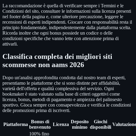
La raccomandazione è quella di verificare sempre i Termini e le
Condizioni del sito, consultare le informazioni sulla licenza presenti
nel footer della pagina e, come ulteriore precauzione, leggere le
recensioni di esperti indipendenti. Giocare con responsabilità resta il
principio fondamentale, indipendentemente dalla piattaforma scelta.
Ricorda inoltre che ogni bonus possiede un codice o delle
condizioni specifiche che vanno lette con attenzione prima di
attivarli.
Classifica completa dei migliori siti
scommesse non aams 2026
Dopo un'analisi approfondita condotta dal nostro team di esperti,
presentiamo le piattaforme che si sono distinte per affidabilità,
varietà dell'offerta e qualità complessiva del servizio. Ogni
bookmaker è stato valutato sulla base di criteri oggettivi come
licenza, bonus, metodi di pagamento e ampiezza del palinsesto
sportivo. Gioca sempre con consapevolezza e verifica le condizioni
delle promozioni prima di iscriverti.
Bonus di
Deposito
Giochi
Piattaforma
Licenza
Valutazion
benvenuto
minimo
disponibili
100% fino