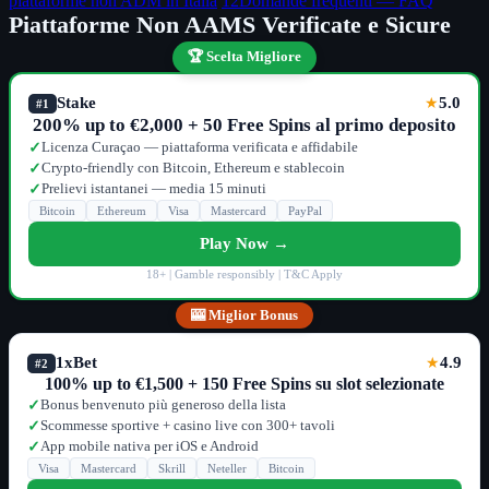
piattaforme non ADM in Italia
12
Domande frequenti — FAQ
Piattaforme Non AAMS Verificate e Sicure
🏆 Scelta Migliore
Stake
5.0
★
#1
200% up to €2,000 + 50 Free Spins al primo deposito
Licenza Curaçao — piattaforma verificata e affidabile
✓
Crypto-friendly con Bitcoin, Ethereum e stablecoin
✓
Prelievi istantanei — media 15 minuti
✓
Bitcoin
Ethereum
Visa
Mastercard
PayPal
Play Now →
18+ | Gamble responsibly | T&C Apply
🎰 Miglior Bonus
1xBet
4.9
★
#2
100% up to €1,500 + 150 Free Spins su slot selezionate
Bonus benvenuto più generoso della lista
✓
Scommesse sportive + casino live con 300+ tavoli
✓
App mobile nativa per iOS e Android
✓
Visa
Mastercard
Skrill
Neteller
Bitcoin