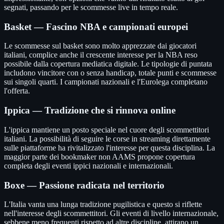
segnati, passando per le scommesse live in tempo reale.
Basket — Fascino NBA e campionati europei
Le scommesse sul basket sono molto apprezzate dai giocatori
italiani, complice anche il crescente interesse per la NBA reso
possibile dalla copertura mediatica digitale. Le tipologie di puntata
includono vincitore con o senza handicap, totale punti e scommesse
sui singoli quarti. I campionati nazionali e l'Eurolega completano
l'offerta.
Ippica — Tradizione che si rinnova online
L'ippica mantiene un posto speciale nel cuore degli scommettitori
italiani. La possibilità di seguire le corse in streaming direttamente
sulle piattaforme ha rivitalizzato l'interesse per questa disciplina. La
maggior parte dei bookmaker non AAMS propone copertura
completa degli eventi ippici nazionali e internazionali.
Boxe — Passione radicata nel territorio
L'Italia vanta una lunga tradizione pugilistica e questo si riflette
nell'interesse degli scommettitori. Gli eventi di livello internazionale,
sebbene meno frequenti rispetto ad altre discipline, attirano un