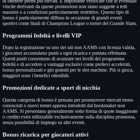
di ottenere premi più elevati. È importante verificare che le eventuali
vincite derivanti da queste promozioni non siano soggette a tetti
massimi o a condizioni particolarmente restrittive. Questo tipo di
bonus è particolarmente diffuso in occasione di grandi eventi
sportivi come finali di Champions League o tornei del Grande Slam.
Programmi fedeltà e livelli VIP
Dopo la registrazione su uno dei siti non AAMS con licenza valida,
i giocatori accumulano punti a ogni ricarica e puntata effettuata.
Questi punti consentono di avanzare nei livelli del programma
fedeltà e di accedere a vantaggi esclusivi come prelievi accelerati,
bonus personalizzati e giri gratuiti per le slot machine. Più si gioca,
maggiori sono i benefici ottenibili.
Promozioni dedicate a sport di nicchia
Questa categoria di bonus è pensata per promuovere mercati meno
conosciuti o nuovi tornei appena introdotti dal bookmaker non
AAMS. Si presentano generalmente sotto forma di quote maggiorate
o credito extra utilizzabile esclusivamente sulla disciplina promossa,
senza possibilità di impiego su altri eventi.
Bonus ricarica per giocatori attivi