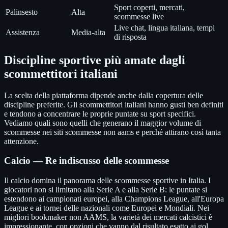
Sport coperti, mercati,
Palinsesto
Alta
scommesse live
Live chat, lingua italiana, tempi
Assistenza
Media-alta
di risposta
Discipline sportive più amate dagli
scommettitori italiani
La scelta della piattaforma dipende anche dalla copertura delle
discipline preferite. Gli scommettitori italiani hanno gusti ben definiti
e tendono a concentrare le proprie puntate su sport specifici.
Vediamo quali sono quelli che generano il maggior volume di
scommesse nei siti scommesse non aams e perché attirano così tanta
attenzione.
Calcio — Re indiscusso delle scommesse
Il calcio domina il panorama delle scommesse sportive in Italia. I
giocatori non si limitano alla Serie A e alla Serie B: le puntate si
estendono ai campionati europei, alla Champions League, all'Europa
League e ai tornei delle nazionali come Europei e Mondiali. Nei
migliori bookmaker non AAMS, la varietà dei mercati calcistici è
impressionante, con opzioni che vanno dal risultato esatto ai gol