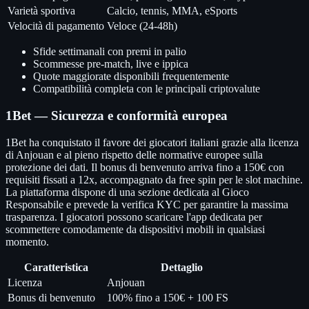
Varietà sportiva
Calcio, tennis, MMA, eSports
Velocità di pagamento
Veloce (24-48h)
Sfide settimanali con premi in palio
Scommesse pre-match, live e ippica
Quote maggiorate disponibili frequentemente
Compatibilità completa con le principali criptovalute
1Bet — Sicurezza e conformità europea
1Bet ha conquistato il favore dei giocatori italiani grazie alla licenza
di Anjouan e al pieno rispetto delle normative europee sulla
protezione dei dati. Il bonus di benvenuto arriva fino a 150€ con
requisiti fissati a 12x, accompagnato da free spin per le slot machine.
La piattaforma dispone di una sezione dedicata al Gioco
Responsabile e prevede la verifica KYC per garantire la massima
trasparenza. I giocatori possono scaricare l'app dedicata per
scommettere comodamente da dispositivi mobili in qualsiasi
momento.
Caratteristica
Dettaglio
Licenza
Anjouan
Bonus di benvenuto
100% fino a 150€ + 100 FS