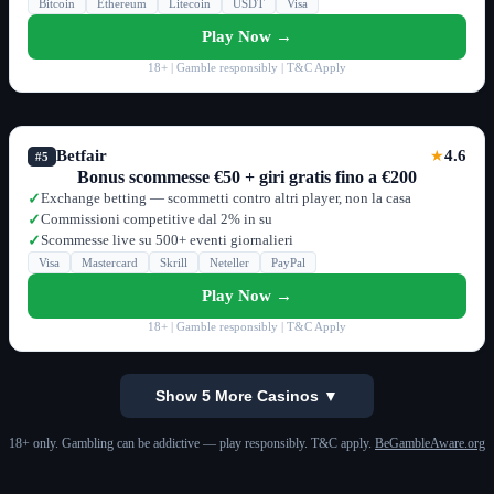
Bitcoin
Ethereum
Litecoin
USDT
Visa
Play Now →
18+ | Gamble responsibly | T&C Apply
Betfair
4.6
★
#5
Bonus scommesse €50 + giri gratis fino a €200
Exchange betting — scommetti contro altri player, non la casa
✓
Commissioni competitive dal 2% in su
✓
Scommesse live su 500+ eventi giornalieri
✓
Visa
Mastercard
Skrill
Neteller
PayPal
Play Now →
18+ | Gamble responsibly | T&C Apply
Show 5 More Casinos ▼
18+ only. Gambling can be addictive — play responsibly. T&C apply.
BeGambleAware.org