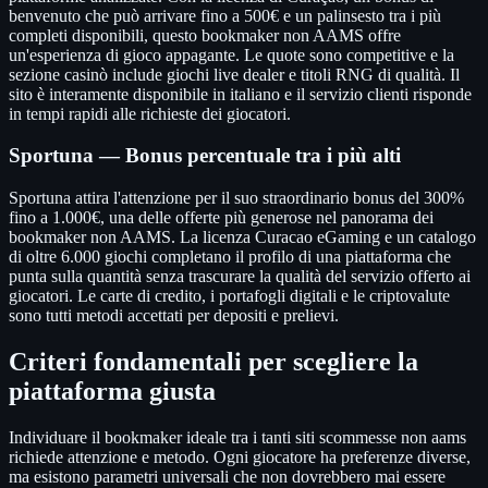
benvenuto che può arrivare fino a 500€ e un palinsesto tra i più
completi disponibili, questo bookmaker non AAMS offre
un'esperienza di gioco appagante. Le quote sono competitive e la
sezione casinò include giochi live dealer e titoli RNG di qualità. Il
sito è interamente disponibile in italiano e il servizio clienti risponde
in tempi rapidi alle richieste dei giocatori.
Sportuna — Bonus percentuale tra i più alti
Sportuna attira l'attenzione per il suo straordinario bonus del 300%
fino a 1.000€, una delle offerte più generose nel panorama dei
bookmaker non AAMS. La licenza Curacao eGaming e un catalogo
di oltre 6.000 giochi completano il profilo di una piattaforma che
punta sulla quantità senza trascurare la qualità del servizio offerto ai
giocatori. Le carte di credito, i portafogli digitali e le criptovalute
sono tutti metodi accettati per depositi e prelievi.
Criteri fondamentali per scegliere la
piattaforma giusta
Individuare il bookmaker ideale tra i tanti siti scommesse non aams
richiede attenzione e metodo. Ogni giocatore ha preferenze diverse,
ma esistono parametri universali che non dovrebbero mai essere