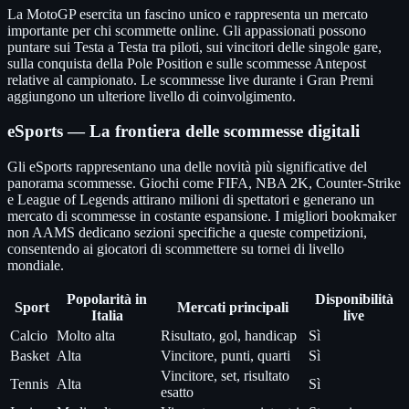
La MotoGP esercita un fascino unico e rappresenta un mercato
importante per chi scommette online. Gli appassionati possono
puntare sui Testa a Testa tra piloti, sui vincitori delle singole gare,
sulla conquista della Pole Position e sulle scommesse Antepost
relative al campionato. Le scommesse live durante i Gran Premi
aggiungono un ulteriore livello di coinvolgimento.
eSports — La frontiera delle scommesse digitali
Gli eSports rappresentano una delle novità più significative del
panorama scommesse. Giochi come FIFA, NBA 2K, Counter-Strike
e League of Legends attirano milioni di spettatori e generano un
mercato di scommesse in costante espansione. I migliori bookmaker
non AAMS dedicano sezioni specifiche a queste competizioni,
consentendo ai giocatori di scommettere su tornei di livello
mondiale.
Popolarità in
Disponibilità
Sport
Mercati principali
Italia
live
Calcio
Molto alta
Risultato, gol, handicap
Sì
Basket
Alta
Vincitore, punti, quarti
Sì
Vincitore, set, risultato
Tennis
Alta
Sì
esatto