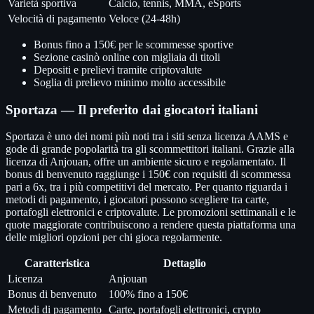
Varietà sportiva
Calcio, tennis, MMA, eSports
Velocità di pagamento
Veloce (24-48h)
Bonus fino a 150€ per le scommesse sportive
Sezione casinò online con migliaia di titoli
Depositi e prelievi tramite criptovalute
Soglia di prelievo minimo molto accessibile
Sportaza — Il preferito dai giocatori italiani
Sportaza è uno dei nomi più noti tra i siti senza licenza AAMS e
gode di grande popolarità tra gli scommettitori italiani. Grazie alla
licenza di Anjouan, offre un ambiente sicuro e regolamentato. Il
bonus di benvenuto raggiunge i 150€ con requisiti di scommessa
pari a 6x, tra i più competitivi del mercato. Per quanto riguarda i
metodi di pagamento, i giocatori possono scegliere tra carte,
portafogli elettronici e criptovalute. Le promozioni settimanali e le
quote maggiorate contribuiscono a rendere questa piattaforma una
delle migliori opzioni per chi gioca regolarmente.
Caratteristica
Dettaglio
Licenza
Anjouan
Bonus di benvenuto
100% fino a 150€
Metodi di pagamento
Carte, portafogli elettronici, crypto