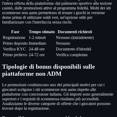
l'intera offerta della piattaforma: dal palinsesto sportivo alla sezione
casinò, dalle promozioni attive al programma fedeltà. Molti dei siti
scommesse non aams permettono di testare i giochi in versione
demo prima di utilizzare soldi veri, un'opzione utile per
familiarizzare con l'interfaccia senza rischi.
Fase
Tempo stimato
Documenti richiesti
Registrazione
1-2 minuti
Nessuno (inizialmente)
Primo deposito
Immediato
Nessuno
Verifica KYC
24-48 ore
Documento d'identità
Primo prelievo
24-72 ore
Verifica completata
Tipologie di bonus disponibili sulle
piattaforme non ADM
Le promozioni costituiscono uno dei principali motivi per cui i
giocatori scelgono i siti scommesse non aams rispetto alle
piattaforme con concessione italiana. Gli importi sono generalmente
superiori e i requisiti di scommessa risultano più accessibili.
Analizziamo le diverse categorie di offerte che i giocatori possono
trovare dopo la registrazione.