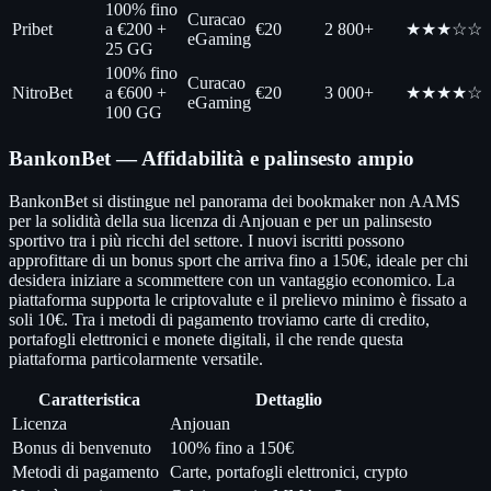
100% fino
Curacao
Pribet
a €200 +
€20
2 800+
★★★☆☆
eGaming
25 GG
100% fino
Curacao
NitroBet
a €600 +
€20
3 000+
★★★★☆
eGaming
100 GG
BankonBet — Affidabilità e palinsesto ampio
BankonBet si distingue nel panorama dei bookmaker non AAMS
per la solidità della sua licenza di Anjouan e per un palinsesto
sportivo tra i più ricchi del settore. I nuovi iscritti possono
approfittare di un bonus sport che arriva fino a 150€, ideale per chi
desidera iniziare a scommettere con un vantaggio economico. La
piattaforma supporta le criptovalute e il prelievo minimo è fissato a
soli 10€. Tra i metodi di pagamento troviamo carte di credito,
portafogli elettronici e monete digitali, il che rende questa
piattaforma particolarmente versatile.
Caratteristica
Dettaglio
Licenza
Anjouan
Bonus di benvenuto
100% fino a 150€
Metodi di pagamento
Carte, portafogli elettronici, crypto