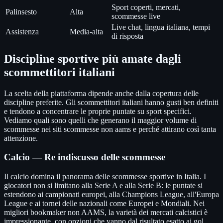
Sport coperti, mercati,
Palinsesto
Alta
scommesse live
Live chat, lingua italiana, tempi
Assistenza
Media-alta
di risposta
Discipline sportive più amate dagli
scommettitori italiani
La scelta della piattaforma dipende anche dalla copertura delle
discipline preferite. Gli scommettitori italiani hanno gusti ben definiti
e tendono a concentrare le proprie puntate su sport specifici.
Vediamo quali sono quelli che generano il maggior volume di
scommesse nei siti scommesse non aams e perché attirano così tanta
attenzione.
Calcio — Re indiscusso delle scommesse
Il calcio domina il panorama delle scommesse sportive in Italia. I
giocatori non si limitano alla Serie A e alla Serie B: le puntate si
estendono ai campionati europei, alla Champions League, all'Europa
League e ai tornei delle nazionali come Europei e Mondiali. Nei
migliori bookmaker non AAMS, la varietà dei mercati calcistici è
impressionante, con opzioni che vanno dal risultato esatto ai gol