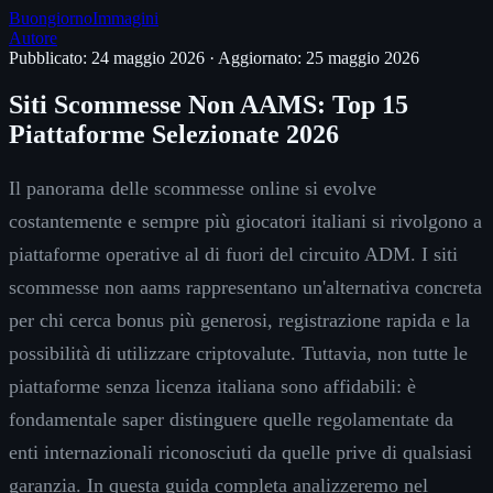
Buongiorno
Immagini
Autore
Pubblicato: 24 maggio 2026
·
Aggiornato: 25 maggio 2026
Siti Scommesse Non AAMS: Top 15
Piattaforme Selezionate 2026
Il panorama delle scommesse online si evolve
costantemente e sempre più giocatori italiani si rivolgono a
piattaforme operative al di fuori del circuito ADM. I siti
scommesse non aams rappresentano un'alternativa concreta
per chi cerca bonus più generosi, registrazione rapida e la
possibilità di utilizzare criptovalute. Tuttavia, non tutte le
piattaforme senza licenza italiana sono affidabili: è
fondamentale saper distinguere quelle regolamentate da
enti internazionali riconosciuti da quelle prive di qualsiasi
garanzia. In questa guida completa analizzeremo nel