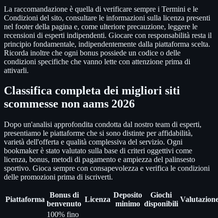
La raccomandazione è quella di verificare sempre i Termini e le
Condizioni del sito, consultare le informazioni sulla licenza presenti
nel footer della pagina e, come ulteriore precauzione, leggere le
recensioni di esperti indipendenti. Giocare con responsabilità resta il
principio fondamentale, indipendentemente dalla piattaforma scelta.
Ricorda inoltre che ogni bonus possiede un codice o delle
condizioni specifiche che vanno lette con attenzione prima di
attivarli.
Classifica completa dei migliori siti
scommesse non aams 2026
Dopo un'analisi approfondita condotta dal nostro team di esperti,
presentiamo le piattaforme che si sono distinte per affidabilità,
varietà dell'offerta e qualità complessiva del servizio. Ogni
bookmaker è stato valutato sulla base di criteri oggettivi come
licenza, bonus, metodi di pagamento e ampiezza del palinsesto
sportivo. Gioca sempre con consapevolezza e verifica le condizioni
delle promozioni prima di iscriverti.
Bonus di
Deposito
Giochi
Piattaforma
Licenza
Valutazion
benvenuto
minimo
disponibili
100% fino