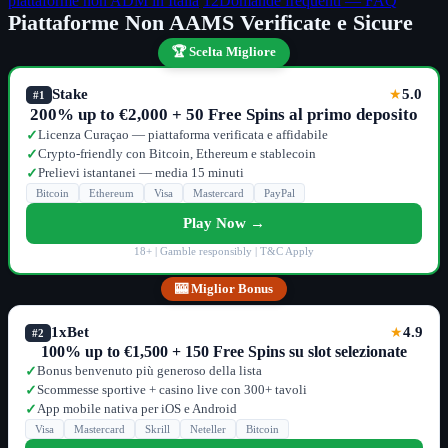
piattaforme non ADM in Italia
12
Domande frequenti — FAQ
Piattaforme Non AAMS Verificate e Sicure
🏆 Scelta Migliore
Stake
5.0
★
#1
200% up to €2,000 + 50 Free Spins al primo deposito
Licenza Curaçao — piattaforma verificata e affidabile
✓
Crypto-friendly con Bitcoin, Ethereum e stablecoin
✓
Prelievi istantanei — media 15 minuti
✓
Bitcoin
Ethereum
Visa
Mastercard
PayPal
Play Now →
18+ | Gamble responsibly | T&C Apply
🎰 Miglior Bonus
1xBet
4.9
★
#2
100% up to €1,500 + 150 Free Spins su slot selezionate
Bonus benvenuto più generoso della lista
✓
Scommesse sportive + casino live con 300+ tavoli
✓
App mobile nativa per iOS e Android
✓
Visa
Mastercard
Skrill
Neteller
Bitcoin