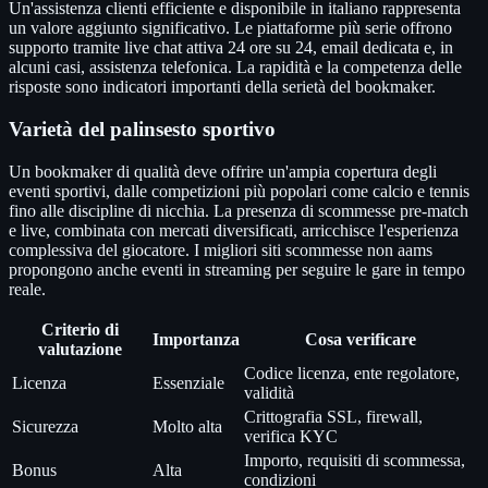
Un'assistenza clienti efficiente e disponibile in italiano rappresenta
un valore aggiunto significativo. Le piattaforme più serie offrono
supporto tramite live chat attiva 24 ore su 24, email dedicata e, in
alcuni casi, assistenza telefonica. La rapidità e la competenza delle
risposte sono indicatori importanti della serietà del bookmaker.
Varietà del palinsesto sportivo
Un bookmaker di qualità deve offrire un'ampia copertura degli
eventi sportivi, dalle competizioni più popolari come calcio e tennis
fino alle discipline di nicchia. La presenza di scommesse pre-match
e live, combinata con mercati diversificati, arricchisce l'esperienza
complessiva del giocatore. I migliori siti scommesse non aams
propongono anche eventi in streaming per seguire le gare in tempo
reale.
Criterio di
Importanza
Cosa verificare
valutazione
Codice licenza, ente regolatore,
Licenza
Essenziale
validità
Crittografia SSL, firewall,
Sicurezza
Molto alta
verifica KYC
Importo, requisiti di scommessa,
Bonus
Alta
condizioni