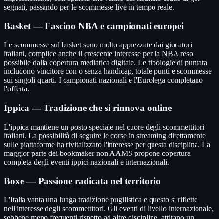
segnati, passando per le scommesse live in tempo reale.
Basket — Fascino NBA e campionati europei
Le scommesse sul basket sono molto apprezzate dai giocatori
italiani, complice anche il crescente interesse per la NBA reso
possibile dalla copertura mediatica digitale. Le tipologie di puntata
includono vincitore con o senza handicap, totale punti e scommesse
sui singoli quarti. I campionati nazionali e l'Eurolega completano
l'offerta.
Ippica — Tradizione che si rinnova online
L'ippica mantiene un posto speciale nel cuore degli scommettitori
italiani. La possibilità di seguire le corse in streaming direttamente
sulle piattaforme ha rivitalizzato l'interesse per questa disciplina. La
maggior parte dei bookmaker non AAMS propone copertura
completa degli eventi ippici nazionali e internazionali.
Boxe — Passione radicata nel territorio
L'Italia vanta una lunga tradizione pugilistica e questo si riflette
nell'interesse degli scommettitori. Gli eventi di livello internazionale,
sebbene meno frequenti rispetto ad altre discipline, attirano un