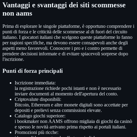
Vantaggi e svantaggi dei siti scommesse
non aams
Prima di esplorare le singole piattaforme, è opportuno comprendere i
punti di forza e le criticità delle scommesse al di fuori del circuito
italiano. I giocatori italiani che scelgono queste piattaforme lo fanno
per ragioni specifiche, ma devono essere consapevoli anche degli
aspetti meno favorevoli. Conoscere i pro e i contro permette di
prendere decisioni informate e di evitare spiacevoli sorprese dopo
l'iscrizione.
Punti di forza principali
Iscrizione immediata:
la registrazione richiede pochi istanti e non è necessario
inviare documenti al momento dell'apertura del conto.
Criptovalute disponibili:
Bitcoin, Ethereum e altre monete digitali sono accettate per
depositi e prelievi senza commissioni elevate.
Catalogo giochi superiore:
i bookmaker non AAMS offrono migliaia di giochi da casinò
e spesso le novità arrivano prima rispetto ai portali italiani.
Promozioni più ricche: