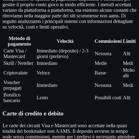
gestire il proprio conto gioco in modo efficiente. I metodi accettati
variano da piattaforma a piattaforma, ma esistono alcune costanti che
ritroviamo nella maggior parte dei siti scommesse non aams. Di
seguito analizziamo i principali sistemi con informazioni dettagliate
su velocità, costi e limiti operativi.
Metodo di
Velocità
Commissioni
Limiti
pagamento
Carte Visa /
Immediato (deposito) / 2-3
Nessuna
Alti
Mastercard
giorni (prelievo)
Skrill / Neteller
Immediato
Medie
Medi
Molto
Criptovalute
Veloce
Basse
alti
Voucher
Immediato
Nessuna
Medi
prepagati
Bonifico
Lento
Possibili costi
Alti
bancario
Carte di credito e debito
Le carte dei circuiti Visa e Mastercard sono accettate nella quasi
totalità dei bookmaker non AAMS. Il deposito avviene in tempo
reale senza commissioni, mentre per i prelievi è necessario attendere