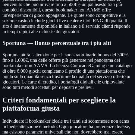
benvenuto che può arrivare fino a 500€ e un palinsesto tra i più
completi disponibili, questo bookmaker non AAMS offre
un'esperienza di gioco appagante. Le quote sono competitive e la
sezione casinò include giochi live dealer e titoli RNG di qualità. Il
sito è interamente disponibile in italiano e il servizio clienti risponde
in tempi rapidi alle richieste dei giocatori.
Sportuna — Bonus percentuale tra i più alti
Sportuna attira l'attenzione per il suo straordinario bonus del 300%
fino a 1.000€, una delle offerte più generose nel panorama dei
bookmaker non AAMS. La licenza Curacao eGaming e un catalogo
di oltre 6.000 giochi completano il profilo di una piattaforma che
punta sulla quantità senza trascurare la qualità del servizio offerto ai
giocatori. Le carte di credito, i portafogli digitali e le criptovalute
sono tutti metodi accettati per depositi e prelievi.
Criteri fondamentali per scegliere la
piattaforma giusta
Individuare il bookmaker ideale tra i tanti siti scommesse non aams
richiede attenzione e metodo. Ogni giocatore ha preferenze diverse,
ma esistono parametri universali che non dovrebbero mai essere