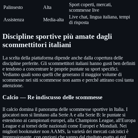
Sport coperti, mercati,
Palinsesto
Alta
scommesse live
Live chat, lingua italiana, tempi
Assistenza
Media-alta
di risposta
Discipline sportive più amate dagli
scommettitori italiani
La scelta della piattaforma dipende anche dalla copertura delle
discipline preferite. Gli scommettitori italiani hanno gusti ben definiti
e tendono a concentrare le proprie puntate su sport specifici.
Vediamo quali sono quelli che generano il maggior volume di
scommesse nei siti scommesse non aams e perché attirano così tanta
attenzione.
Calcio — Re indiscusso delle scommesse
Il calcio domina il panorama delle scommesse sportive in Italia. I
giocatori non si limitano alla Serie A e alla Serie B: le puntate si
estendono ai campionati europei, alla Champions League, all'Europa
League e ai tornei delle nazionali come Europei e Mondiali. Nei
migliori bookmaker non AAMS, la varietà dei mercati calcistici è
impressionante, con opzioni che vanno dal risultato esatto ai gol