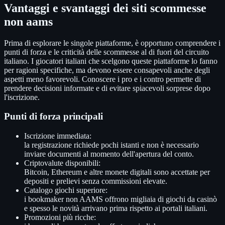
Vantaggi e svantaggi dei siti scommesse
non aams
Prima di esplorare le singole piattaforme, è opportuno comprendere i
punti di forza e le criticità delle scommesse al di fuori del circuito
italiano. I giocatori italiani che scelgono queste piattaforme lo fanno
per ragioni specifiche, ma devono essere consapevoli anche degli
aspetti meno favorevoli. Conoscere i pro e i contro permette di
prendere decisioni informate e di evitare spiacevoli sorprese dopo
l'iscrizione.
Punti di forza principali
Iscrizione immediata:
la registrazione richiede pochi istanti e non è necessario
inviare documenti al momento dell'apertura del conto.
Criptovalute disponibili:
Bitcoin, Ethereum e altre monete digitali sono accettate per
depositi e prelievi senza commissioni elevate.
Catalogo giochi superiore:
i bookmaker non AAMS offrono migliaia di giochi da casinò
e spesso le novità arrivano prima rispetto ai portali italiani.
Promozioni più ricche: