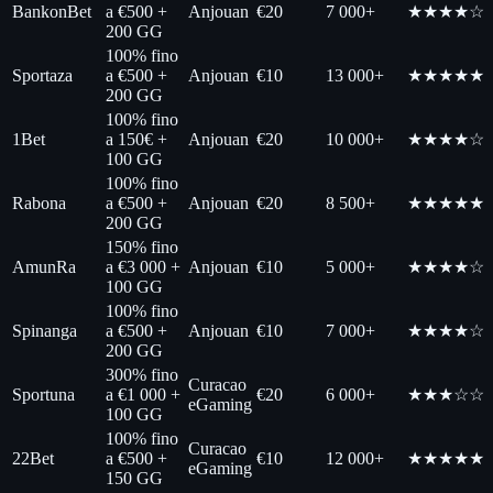
BankonBet
a €500 +
Anjouan
€20
7 000+
★★★★☆
200 GG
100% fino
Sportaza
a €500 +
Anjouan
€10
13 000+
★★★★★
200 GG
100% fino
1Bet
a 150€ +
Anjouan
€20
10 000+
★★★★☆
100 GG
100% fino
Rabona
a €500 +
Anjouan
€20
8 500+
★★★★★
200 GG
150% fino
AmunRa
a €3 000 +
Anjouan
€10
5 000+
★★★★☆
100 GG
100% fino
Spinanga
a €500 +
Anjouan
€10
7 000+
★★★★☆
200 GG
300% fino
Curacao
Sportuna
a €1 000 +
€20
6 000+
★★★☆☆
eGaming
100 GG
100% fino
Curacao
22Bet
a €500 +
€10
12 000+
★★★★★
eGaming
150 GG