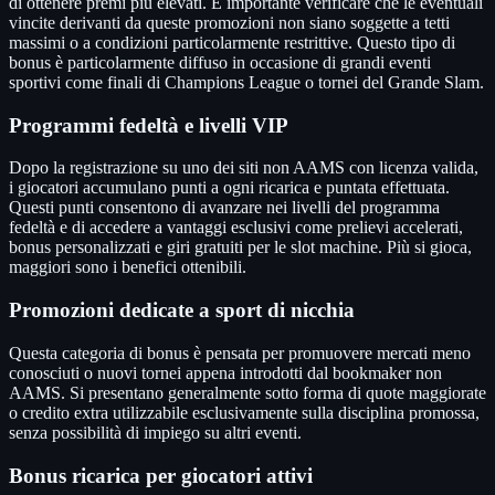
di ottenere premi più elevati. È importante verificare che le eventuali
vincite derivanti da queste promozioni non siano soggette a tetti
massimi o a condizioni particolarmente restrittive. Questo tipo di
bonus è particolarmente diffuso in occasione di grandi eventi
sportivi come finali di Champions League o tornei del Grande Slam.
Programmi fedeltà e livelli VIP
Dopo la registrazione su uno dei siti non AAMS con licenza valida,
i giocatori accumulano punti a ogni ricarica e puntata effettuata.
Questi punti consentono di avanzare nei livelli del programma
fedeltà e di accedere a vantaggi esclusivi come prelievi accelerati,
bonus personalizzati e giri gratuiti per le slot machine. Più si gioca,
maggiori sono i benefici ottenibili.
Promozioni dedicate a sport di nicchia
Questa categoria di bonus è pensata per promuovere mercati meno
conosciuti o nuovi tornei appena introdotti dal bookmaker non
AAMS. Si presentano generalmente sotto forma di quote maggiorate
o credito extra utilizzabile esclusivamente sulla disciplina promossa,
senza possibilità di impiego su altri eventi.
Bonus ricarica per giocatori attivi