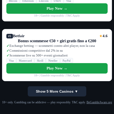
Bitcoin
Ethereum
Litecoin
USDT
Visa
Play Now →
18+ | Gamble responsibly | T&C Apply
Betfair
4.6
★
#5
Bonus scommesse €50 + giri gratis fino a €200
Exchange betting — scommetti contro altri player, non la casa
✓
Commissioni competitive dal 2% in su
✓
Scommesse live su 500+ eventi giornalieri
✓
Visa
Mastercard
Skrill
Neteller
PayPal
Play Now →
18+ | Gamble responsibly | T&C Apply
Show 5 More Casinos ▼
18+ only. Gambling can be addictive — play responsibly. T&C apply.
BeGambleAware.org