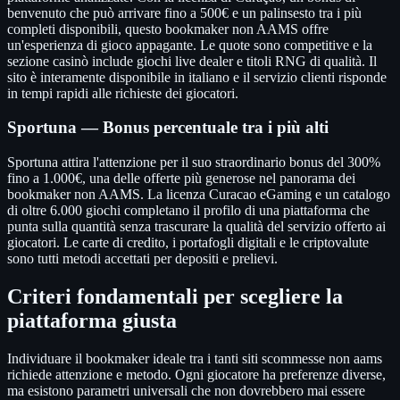
benvenuto che può arrivare fino a 500€ e un palinsesto tra i più
completi disponibili, questo bookmaker non AAMS offre
un'esperienza di gioco appagante. Le quote sono competitive e la
sezione casinò include giochi live dealer e titoli RNG di qualità. Il
sito è interamente disponibile in italiano e il servizio clienti risponde
in tempi rapidi alle richieste dei giocatori.
Sportuna — Bonus percentuale tra i più alti
Sportuna attira l'attenzione per il suo straordinario bonus del 300%
fino a 1.000€, una delle offerte più generose nel panorama dei
bookmaker non AAMS. La licenza Curacao eGaming e un catalogo
di oltre 6.000 giochi completano il profilo di una piattaforma che
punta sulla quantità senza trascurare la qualità del servizio offerto ai
giocatori. Le carte di credito, i portafogli digitali e le criptovalute
sono tutti metodi accettati per depositi e prelievi.
Criteri fondamentali per scegliere la
piattaforma giusta
Individuare il bookmaker ideale tra i tanti siti scommesse non aams
richiede attenzione e metodo. Ogni giocatore ha preferenze diverse,
ma esistono parametri universali che non dovrebbero mai essere