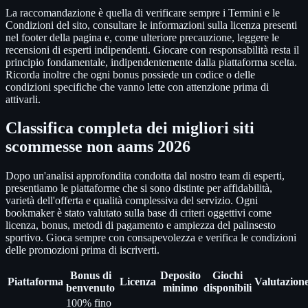
La raccomandazione è quella di verificare sempre i Termini e le
Condizioni del sito, consultare le informazioni sulla licenza presenti
nel footer della pagina e, come ulteriore precauzione, leggere le
recensioni di esperti indipendenti. Giocare con responsabilità resta il
principio fondamentale, indipendentemente dalla piattaforma scelta.
Ricorda inoltre che ogni bonus possiede un codice o delle
condizioni specifiche che vanno lette con attenzione prima di
attivarli.
Classifica completa dei migliori siti
scommesse non aams 2026
Dopo un'analisi approfondita condotta dal nostro team di esperti,
presentiamo le piattaforme che si sono distinte per affidabilità,
varietà dell'offerta e qualità complessiva del servizio. Ogni
bookmaker è stato valutato sulla base di criteri oggettivi come
licenza, bonus, metodi di pagamento e ampiezza del palinsesto
sportivo. Gioca sempre con consapevolezza e verifica le condizioni
delle promozioni prima di iscriverti.
Bonus di
Deposito
Giochi
Piattaforma
Licenza
Valutazion
benvenuto
minimo
disponibili
100% fino