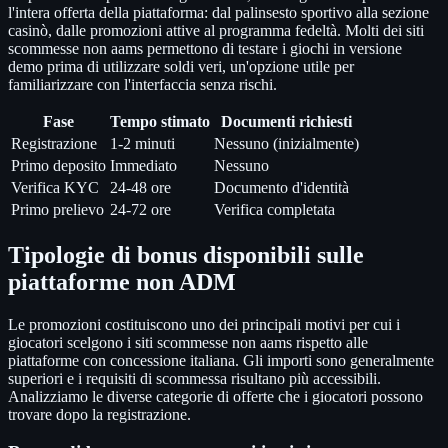
l'intera offerta della piattaforma: dal palinsesto sportivo alla sezione
casinò, dalle promozioni attive al programma fedeltà. Molti dei siti
scommesse non aams permettono di testare i giochi in versione
demo prima di utilizzare soldi veri, un'opzione utile per
familiarizzare con l'interfaccia senza rischi.
Fase
Tempo stimato
Documenti richiesti
Registrazione
1-2 minuti
Nessuno (inizialmente)
Primo deposito
Immediato
Nessuno
Verifica KYC
24-48 ore
Documento d'identità
Primo prelievo
24-72 ore
Verifica completata
Tipologie di bonus disponibili sulle
piattaforme non ADM
Le promozioni costituiscono uno dei principali motivi per cui i
giocatori scelgono i siti scommesse non aams rispetto alle
piattaforme con concessione italiana. Gli importi sono generalmente
superiori e i requisiti di scommessa risultano più accessibili.
Analizziamo le diverse categorie di offerte che i giocatori possono
trovare dopo la registrazione.