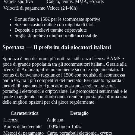
Varietà sportiva
Calcio, tennis, MMA, eSports
Velocità di pagamento
Veloce (24-48h)
Bonus fino a 150€ per le scommesse sportive
Sezione casinò online con migliaia di titoli
Depositi e prelievi tramite criptovalute
Soglia di prelievo minimo molto accessibile
Sportaza — Il preferito dai giocatori italiani
Sportaza è uno dei nomi più noti tra i siti senza licenza AAMS e
gode di grande popolarità tra gli scommettitori italiani. Grazie alla
licenza di Anjouan, offre un ambiente sicuro e regolamentato. Il
bonus di benvenuto raggiunge i 150€ con requisiti di scommessa
pari a 6x, tra i più competitivi del mercato. Per quanto riguarda i
metodi di pagamento, i giocatori possono scegliere tra carte,
portafogli elettronici e criptovalute. Le promozioni settimanali e le
quote maggiorate contribuiscono a rendere questa piattaforma una
delle migliori opzioni per chi gioca regolarmente.
Caratteristica
Dettaglio
Licenza
Anjouan
Bonus di benvenuto
100% fino a 150€
Metodi di pagamento
Carte, portafogli elettronici, crypto