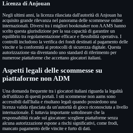
Licenza di Anjouan
Negli ultimi anni, la licenza rilasciata dall'autorità di Anjouan ha
acquisito grande rilevanza nel panorama delle scommesse online
internazionali. Diversi tra i migliori bookmaker non AAMS hanno
scelto questa giurisdizione per la sua capacità di garantire un
equilibrio tra regolamentazione efficace e flessibilità operativa. I
controlli includono la verifica dei fondi destinati al pagamento delle
vincite e la conformità ai protocolli di sicurezza digitale. Questa
autorizzazione sta diventando uno standard di riferimento per
numerose piattaforme che accettano giocatori italiani.
Aspetti legali delle scommesse su
piattaforme non ADM
Una domanda frequente tra i giocatori italiani riguarda la legalità
dell'utilizzo di questi portali. I siti scommesse non aams sono
accessibili dall'Italia e risultano legali quando possiedono una
licenza valida rilasciata da un'autorità di gioco riconosciuta a livello
internazionale. È tuttavia importante sottolineare che la
responsabilità ricade sul giocatore: scegliere piattaforme senza
alcuna autorizzazione espone a rischi significativi, come frodi,
mancato pagamento delle vincite e furto di dati.