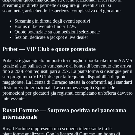
streaming in diretta permette di seguire gli eventi su cui si
scommette, arricchendo l'esperienza complessiva del giocatore.
Streaming in diretta degli eventi sportivi
Bonus di benvenuto fino a 122€
Quote potenziate su competizioni selezionate
Sezioni dedicate a jackpot e live dealer
Pribet — VIP Club e quote potenziate
Pribet si è guadagnato un posto tra i migliori bookmaker non AAMS
grazie al suo palinsesto variegato e al bonus di benvenuto che arriva
fino a 200€ con requisiti pari a 25x. La piattaforma si distingue per il
suo programma VIP Club e per la frequente disponibilità di quote
maggiorate. La licenza di Curaçao attesta la conformità agli standard
di sicurezza internazionali. Le scommesse sugli eSports e le
promozioni per giocatori già registrati completano un'offerta davvero
interessante.
Royal Fortune — Sorpresa positiva nel panorama
internazionale
Royal Fortune rappresenta una scoperta interessante tra le
piattaforme analizzate. Con la licenza di Curaçao, un bonus di