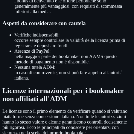
i bonus di benvenuto e le offerte periodiche sono
generalmente più vantaggiosi, con requisiti di scommessa
inferiori alla media.
Aspetti da considerare con cautela
Verifiche indispensabili:
occorre sempre controllare la validità della licenza prima di
registrarsi e depositare fondi.
Assenza di PayPal:
nella maggior parte dei bookmaker non AAMS questo
metodo di pagamento non è disponibile.
Nessuna tutela ADM:
in caso di controversie, non si può fare appello all'autorità
italiana.
Licenze internazionali per i bookmaker
non affiliati all'ADM
Le licenze sono il primo elemento da verificare quando si valutano
piattaforme senza concessione italiana. Non tutte le autorizzazioni
hanno lo stesso valore e alcune garantiscono controlli decisamente
più rigorosi. Ecco le principali da conoscere per orientarsi con
sicurezza nella scelta del proprio bookmaker.