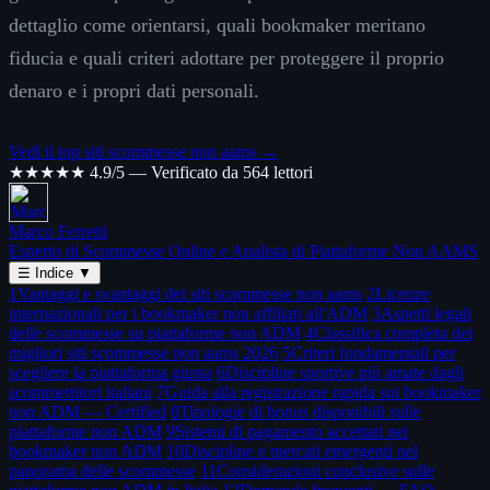
dettaglio come orientarsi, quali bookmaker meritano
fiducia e quali criteri adottare per proteggere il proprio
denaro e i propri dati personali.
Vedi il top siti scommesse non aams →
★★★★★
4.9/5 — Verificato da 564 lettori
Marco Ferretti
Esperto di Scommesse Online e Analista di Piattaforme Non AAMS
☰
Indice
▼
1
Vantaggi e svantaggi dei siti scommesse non aams
2
Licenze
internazionali per i bookmaker non affiliati all'ADM
3
Aspetti legali
delle scommesse su piattaforme non ADM
4
Classifica completa dei
migliori siti scommesse non aams 2026
5
Criteri fondamentali per
scegliere la piattaforma giusta
6
Discipline sportive più amate dagli
scommettitori italiani
7
Guida alla registrazione rapida sui bookmaker
non ADM — Certified
8
Tipologie di bonus disponibili sulle
piattaforme non ADM
9
Sistemi di pagamento accettati nei
bookmaker non ADM
10
Discipline e mercati emergenti nel
panorama delle scommesse
11
Considerazioni conclusive sulle