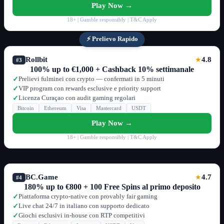
Play Now →
18+ | Gamble responsibly | T&C Apply
⚡ Prelievo Rapido
Rollbit
4.8
★
#3
100% up to €1,000 + Cashback 10% settimanale
Prelievi fulminei con crypto — confermati in 5 minuti
✓
VIP program con rewards esclusive e priority support
✓
Licenza Curaçao con audit gaming regolari
✓
Bitcoin
Ethereum
Visa
Mastercard
USDT
Play Now →
18+ | Gamble responsibly | T&C Apply
BC.Game
4.7
★
#4
180% up to €800 + 100 Free Spins al primo deposito
Piattaforma crypto-native con provably fair gaming
✓
Live chat 24/7 in italiano con supporto dedicato
✓
Giochi esclusivi in-house con RTP competitivi
✓