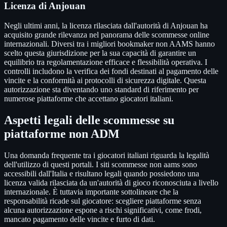
Licenza di Anjouan
Negli ultimi anni, la licenza rilasciata dall'autorità di Anjouan ha
acquisito grande rilevanza nel panorama delle scommesse online
internazionali. Diversi tra i migliori bookmaker non AAMS hanno
scelto questa giurisdizione per la sua capacità di garantire un
equilibrio tra regolamentazione efficace e flessibilità operativa. I
controlli includono la verifica dei fondi destinati al pagamento delle
vincite e la conformità ai protocolli di sicurezza digitale. Questa
autorizzazione sta diventando uno standard di riferimento per
numerose piattaforme che accettano giocatori italiani.
Aspetti legali delle scommesse su
piattaforme non ADM
Una domanda frequente tra i giocatori italiani riguarda la legalità
dell'utilizzo di questi portali. I siti scommesse non aams sono
accessibili dall'Italia e risultano legali quando possiedono una
licenza valida rilasciata da un'autorità di gioco riconosciuta a livello
internazionale. È tuttavia importante sottolineare che la
responsabilità ricade sul giocatore: scegliere piattaforme senza
alcuna autorizzazione espone a rischi significativi, come frodi,
mancato pagamento delle vincite e furto di dati.