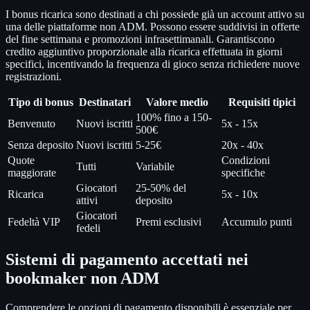
I bonus ricarica sono destinati a chi possiede già un account attivo su
una delle piattaforme non ADM. Possono essere suddivisi in offerte
del fine settimana e promozioni infrasettimanali. Garantiscono
credito aggiuntivo proporzionale alla ricarica effettuata in giorni
specifici, incentivando la frequenza di gioco senza richiedere nuove
registrazioni.
Tipo di bonus
Destinatari
Valore medio
Requisiti tipici
100% fino a 150-
Benvenuto
Nuovi iscritti
5x - 15x
500€
Senza deposito
Nuovi iscritti
5-25€
20x - 40x
Quote
Condizioni
Tutti
Variabile
maggiorate
specifiche
Giocatori
25-50% del
Ricarica
5x - 10x
attivi
deposito
Giocatori
Fedeltà VIP
Premi esclusivi
Accumulo punti
fedeli
Sistemi di pagamento accettati nei
bookmaker non ADM
Comprendere le opzioni di pagamento disponibili è essenziale per