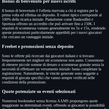
Bonus di benvenuto per nuovi iscritti
Il bonus di benvenuto è l'offerta riservata a chi si registra per la
prima volta ed effettua un deposito. Il valore tipico corrisponde al
100% della ricarica iniziale. Piattaforme come BankonBet e
Sportaza offrono un accredito che può arrivare fino a 150€. I
requisiti di scommessa variano generalmente tra 5x e 15x, rendendo
queste promozioni particolarmente appetibili per i nuovi giocatori
che cercano un vantaggio iniziale.
Freebet e promozioni senza deposito
Sono le offerte più ricercate dai giocatori italiani e si trovano
frequentemente nei migliori siti scommesse non aams. Consentono
di ottenere piccole somme di denaro o scommesse gratuite senza la
necessità di effettuare un versamento iniziale: basta completare la
registrazione. Naturalmente, le vincite generate sono soggette a
requisiti di giocata specifici che vanno sempre verificati nelle
condizioni della promozione.
Quote potenziate su eventi selezionati
Numerosi bookmaker senza licenza AAMS propongono quote
maggiorate su determinati eventi, offrendo ai giocatori la possibilità