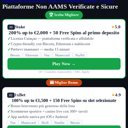
piattaforme non ADM in Italia
12
Domande frequenti — FAQ
Piattaforme Non AAMS Verificate e Sicure
🏆 Scelta Migliore
Stake
5.0
★
#1
200% up to €2,000 + 50 Free Spins al primo deposito
Licenza Curaçao — piattaforma verificata e affidabile
✓
Crypto-friendly con Bitcoin, Ethereum e stablecoin
✓
Prelievi istantanei — media 15 minuti
✓
Bitcoin
Ethereum
Visa
Mastercard
PayPal
Play Now →
18+ | Gamble responsibly | T&C Apply
🎰 Miglior Bonus
1xBet
4.9
★
#2
100% up to €1,500 + 150 Free Spins su slot selezionate
Bonus benvenuto più generoso della lista
✓
Scommesse sportive + casino live con 300+ tavoli
✓
App mobile nativa per iOS e Android
✓
Visa
Mastercard
Skrill
Neteller
Bitcoin