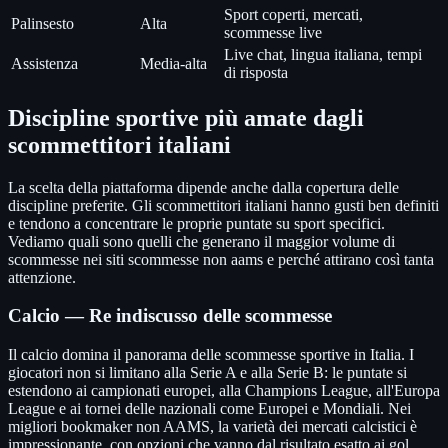
Sport coperti, mercati,
Palinsesto
Alta
scommesse live
Live chat, lingua italiana, tempi
Assistenza
Media-alta
di risposta
Discipline sportive più amate dagli
scommettitori italiani
La scelta della piattaforma dipende anche dalla copertura delle
discipline preferite. Gli scommettitori italiani hanno gusti ben definiti
e tendono a concentrare le proprie puntate su sport specifici.
Vediamo quali sono quelli che generano il maggior volume di
scommesse nei siti scommesse non aams e perché attirano così tanta
attenzione.
Calcio — Re indiscusso delle scommesse
Il calcio domina il panorama delle scommesse sportive in Italia. I
giocatori non si limitano alla Serie A e alla Serie B: le puntate si
estendono ai campionati europei, alla Champions League, all'Europa
League e ai tornei delle nazionali come Europei e Mondiali. Nei
migliori bookmaker non AAMS, la varietà dei mercati calcistici è
impressionante, con opzioni che vanno dal risultato esatto ai gol