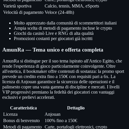
Varietà sportiva
Calcio, tennis, MMA, eSports
Velocità di pagamento
Veloce (24-48h)
Molto apprezzato dalla comunità di scommettitori italiani
Ampia scelta di metodi di pagamento incluse le crypto
Giochi da casinò Live e RNG di alta qualità
Promozioni costanti per giocatori già iscritti
AmunRa — Tema unico e offerta completa
AmunRa si distingue per il suo tema ispirato all'Antico Egitto, che
rende l'esperienza di gioco particolarmente coinvolgente. Oltre
all'estetica, il bookmaker offre contenuti di sostanza: la promo sport
prevede un credito extra fino a 150€ con requisiti pari a 6x. La
licenza di Anjouan garantisce la sicurezza delle operazioni e il
palinsesto copre una vasta gamma di discipline e mercati. I livelli
VIP progressivi premiano la fedeltà dei giocatori con vantaggi
esclusivi e prelievi accelerati.
Caratteristica
Dettaglio
Licenza
Anjouan
Bonus di benvenuto
100% fino a 150€
Metodi di pagamento
Carte, portafogli elettronici, crypto