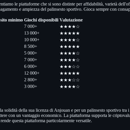
tiamo le piattaforme che si sono distinte per affidabilità, varietà dell'
i pagamento e ampiezza del palinsesto sportivo. Gioca sempre con consape
sito minimo
Giochi disponibili
Valutazione
7 000+
★★★★☆
13 000+
★★★★★
10 000+
★★★★☆
8 500+
★★★★★
5 000+
★★★★☆
7 000+
★★★★☆
6 000+
★★★☆☆
12 000+
★★★★★
2 800+
★★★☆☆
3 000+
★★★★☆
dità della sua licenza di Anjouan e per un palinsesto sportivo tra i più
ettere con un vantaggio economico. La piattaforma supporta le criptovalu
he rende questa piattaforma particolarmente versatile.