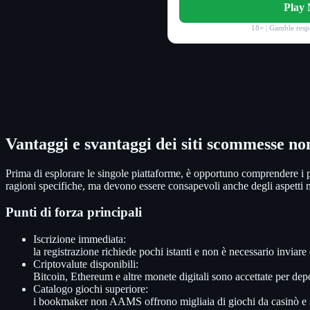
Play
18+ | Gamble resp
Vantaggi e svantaggi dei siti scommesse n
Prima di esplorare le singole piattaforme, è opportuno comprendere i pun
ragioni specifiche, ma devono essere consapevoli anche degli aspetti m
Punti di forza principali
Iscrizione immediata:
la registrazione richiede pochi istanti e non è necessario invia
Criptovalute disponibili:
Bitcoin, Ethereum e altre monete digitali sono accettate per dep
Catalogo giochi superiore:
i bookmaker non AAMS offrono migliaia di giochi da casinò e spes