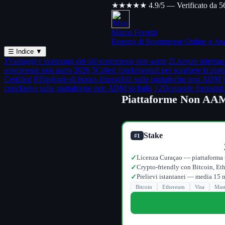
★★★★★
4.9/5 — Verificato da 56
Marco Ferretti
Esperto di Scommesse Online e An
☰
Indice
▼
1
Vantaggi e svantaggi dei siti scommesse non aams
2
Licenze internaz
scommesse non aams 2026
5
Criteri fondamentali per scegliere la piat
Certified
8
Tipologie di bonus disponibili sulle piattaforme non ADM
conclusive sulle piattaforme non ADM in Italia
12
Domande frequent
Piattaforme Non AAMS
Stake
#1
Licenza Curaçao — piattaforma ve
✓
Crypto-friendly con Bitcoin, Et
✓
Prelievi istantanei — media 15 
✓
Bitcoin
Ethereum
Visa
Mast