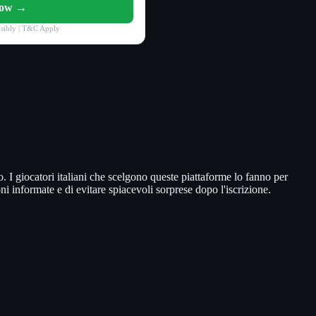
Now →
sibly | T&C Apply
o. I giocatori italiani che scelgono queste piattaforme lo fanno per
 informate e di evitare spiacevoli sorprese dopo l'iscrizione.