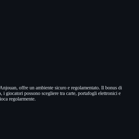
i Anjouan, offre un ambiente sicuro e regolamentato. Il bonus di
 giocatori possono scegliere tra carte, portafogli elettronici e
gioca regolarmente.