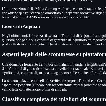
L'autorizzazione della Malta Gaming Authority è considerata tra le più
che ottiene questa licenza ha dimostrato di rispettare normative rigide i
bookmaker non AAMS è sinonimo di massima affidabilità.
Licenza di Anjouan
Negli ultimi anni, la licenza rilasciata dall'autorità di Anjouan ha 
giurisdizione per la sua capacità di garantire un equilibrio tra regolame
protocolli di sicurezza digitale. Questa autorizzazione sta diventando 
Aspetti legali delle scommesse su piatta
Una domanda frequente tra i giocatori italiani riguarda la legalità dell'
da un'autorità di gioco riconosciuta a livello internazionale. È tuttavi
significativi, come frodi, mancato pagamento delle vincite e furto di da
La raccomandazione è quella di verificare sempre i Termini e le Condizi
esperti indipendenti. Giocare con responsabilità resta il principio fo
vanno lette con attenzione prima di attivarli.
Classifica completa dei migliori siti scom