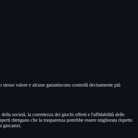
o stesso valore e alcune garantiscono controlli decisamente più
ella società, la correttezza dei giochi offerti e l'affidabilità delle
esperti ritengano che la trasparenza potrebbe essere migliorata rispetto
i giocatori.