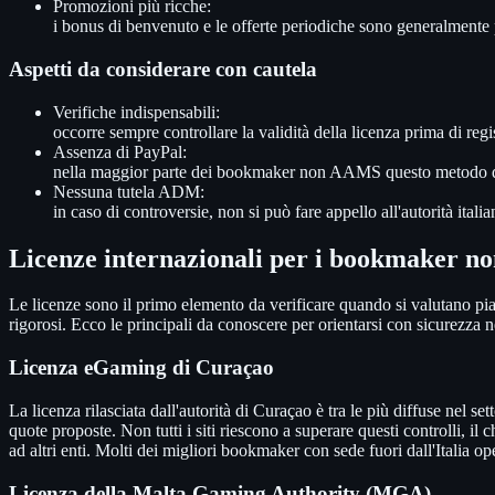
Promozioni più ricche:
i bonus di benvenuto e le offerte periodiche sono generalmente p
Aspetti da considerare con cautela
Verifiche indispensabili:
occorre sempre controllare la validità della licenza prima di regis
Assenza di PayPal:
nella maggior parte dei bookmaker non AAMS questo metodo d
Nessuna tutela ADM:
in caso di controversie, non si può fare appello all'autorità italia
Licenze internazionali per i bookmaker no
Le licenze sono il primo elemento da verificare quando si valutano pia
rigorosi. Ecco le principali da conoscere per orientarsi con sicurezza 
Licenza eGaming di Curaçao
La licenza rilasciata dall'autorità di Curaçao è tra le più diffuse nel set
quote proposte. Non tutti i siti riescono a superare questi controlli, il
ad altri enti. Molti dei migliori bookmaker con sede fuori dall'Italia ope
Licenza della Malta Gaming Authority (MGA)