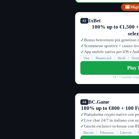
🎰 Migl
1xBet
#2
100% up to €1,500 + 
sele
Bonus benvenuto più generoso de
✓
Scommesse sportive + casino liv
✓
App mobile nativa per iOS e An
✓
Visa
Mastercard
Skrill
Netel
Play
18+ | Gamble resp
BC.Game
#4
180% up to €800 + 100 Fr
Piattaforma crypto-native con p
✓
Live chat 24/7 in italiano con s
✓
Giochi esclusivi in-house con R
✓
Bitcoin
Ethereum
Litecoin