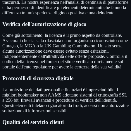
trascurati. La nostra esperienza nell'analisi di centinaia di piattaforme
ci ha permesso di identificare gli elementi determinanti che fanno la
differenza tra un'esperienza di gioco positiva e una deludente.
Verifica dell'autorizzazione di gioco
Come già sottolineato, la licenza è il primo aspetto da controllare.
Assicurati che sia stata rilasciata da un organismo riconosciuto come
Curaçao, la MGA o la UK Gambling Commission. Un sito senza
alcuna autorizzazione deve essere evitato senza esitazioni,
indipendentemente dall'attrattività delle offerte proposte. Controlla il
codice della licenza nel footer del sito e verificalo direttamente sul
portale dell'ente regolatore per avere la certezza della sua validità.
Protocolli di sicurezza digitale
La protezione dei dati personali e finanziari è imprescindibile. I
migliori bookmaker non AAMS adottano sistemi di crittografia SSL
a 256 bit, firewall avanzati e procedure di verifica dell'identità.
Questi elementi tutelano i giocatori da frodi, accessi non autorizzati e
sottrazione di informazioni sensibili.
Qualità del servizio clienti