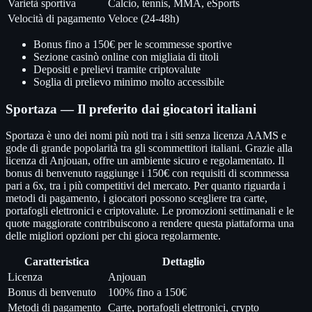
Varietà sportiva
Calcio, tennis, MMA, eSports
Velocità di pagamento
Veloce (24-48h)
Bonus fino a 150€ per le scommesse sportive
Sezione casinò online con migliaia di titoli
Depositi e prelievi tramite criptovalute
Soglia di prelievo minimo molto accessibile
Sportaza — Il preferito dai giocatori italiani
Sportaza è uno dei nomi più noti tra i siti senza licenza AAMS e
gode di grande popolarità tra gli scommettitori italiani. Grazie alla
licenza di Anjouan, offre un ambiente sicuro e regolamentato. Il
bonus di benvenuto raggiunge i 150€ con requisiti di scommessa
pari a 6x, tra i più competitivi del mercato. Per quanto riguarda i
metodi di pagamento, i giocatori possono scegliere tra carte,
portafogli elettronici e criptovalute. Le promozioni settimanali e le
quote maggiorate contribuiscono a rendere questa piattaforma una
delle migliori opzioni per chi gioca regolarmente.
Caratteristica
Dettaglio
Licenza
Anjouan
Bonus di benvenuto
100% fino a 150€
Metodi di pagamento
Carte, portafogli elettronici, crypto