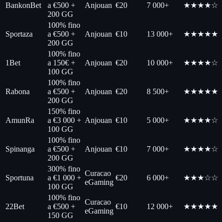
BankonBet
a €500 +
Anjouan
€20
7 000+
★★★★☆
200 GG
100% fino
Sportaza
a €500 +
Anjouan
€10
13 000+
★★★★★
200 GG
100% fino
1Bet
a 150€ +
Anjouan
€20
10 000+
★★★★☆
100 GG
100% fino
Rabona
a €500 +
Anjouan
€20
8 500+
★★★★★
200 GG
150% fino
AmunRa
a €3 000 +
Anjouan
€10
5 000+
★★★★☆
100 GG
100% fino
Spinanga
a €500 +
Anjouan
€10
7 000+
★★★★☆
200 GG
300% fino
Curacao
Sportuna
a €1 000 +
€20
6 000+
★★★☆☆
eGaming
100 GG
100% fino
Curacao
22Bet
a €500 +
€10
12 000+
★★★★★
eGaming
150 GG