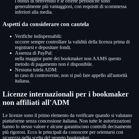
i bonus di benvenuto e le offerte periodiche sono
generalmente più vantaggiosi, con requisiti di scommessa
inferiori alla media.
Aspetti da considerare con cautela
Verifiche indispensabili:
occorre sempre controllare la validità della licenza prima di
registrarsi e depositare fondi.
Assenza di PayPal:
nella maggior parte dei bookmaker non AAMS questo
metodo di pagamento non è disponibile.
Nessuna tutela ADM:
in caso di controversie, non si può fare appello all'autorità
italiana.
Licenze internazionali per i bookmaker
non affiliati all'ADM
Le licenze sono il primo elemento da verificare quando si valutano
piattaforme senza concessione italiana. Non tutte le autorizzazioni
hanno lo stesso valore e alcune garantiscono controlli decisamente
più rigorosi. Ecco le principali da conoscere per orientarsi con
sicurezza nella scelta del proprio bookmaker.