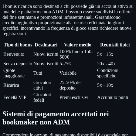
I bonus ricarica sono destinati a chi possiede già un account attivo su
una delle piattaforme non ADM. Possono essere suddivisi in offerte
del fine settimana e promozioni infrasettimanali. Garantiscono
credito aggiuntivo proporzionale alla ricarica effettuata in giorni
specifici, incentivando la frequenza di gioco senza richiedere nuove
registrazioni.
Tipo di bonus
Destinatari
Valore medio
Requisiti tipici
100% fino a 150-
Benvenuto
Nuovi iscritti
5x - 15x
500€
Senza deposito
Nuovi iscritti
5-25€
20x - 40x
Quote
Condizioni
Tutti
Variabile
maggiorate
specifiche
Giocatori
25-50% del
Ricarica
5x - 10x
attivi
deposito
Giocatori
Fedeltà VIP
Premi esclusivi
Accumulo punti
fedeli
Sistemi di pagamento accettati nei
bookmaker non ADM
Comprendere le opzioni di pagamento disponibili è essenziale per