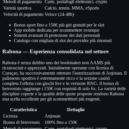
Metodi di pagamento
Carte, portafogli elettronici, crypto
Varietà sportiva
Calcio, tennis, MMA, eSports
Velocità di pagamento
Veloce (24-48h)
Bonus sport fino a 150€ più giri gratuiti per le slot
App mobile dedicata per scommettere ovunque
Sistemi avanzati di protezione dei dati personali
Catalogo con migliaia di slot dei provider più rinomati
Rabona — Esperienza consolidata nel settore
Rabona è senza dubbio uno dei bookmaker non AAMS più
riconosciuti e apprezzati. Inizialmente operante con licenza di
Curaçao, ha successivamente ottenuto l'autorizzazione di Anjouan. Il
palinsesto sportivo è estremamente ricco e la sezione casinò
completa l'offerta con giochi live e in versione RNG. Il bonus di
benvenuto raggiunge i 150€ con requisiti di solo 6x. La varietà delle
discipline coperte e la qualità delle quote proposte rendono Rabona
una scelta eccellente per gli scommettitori più esigenti.
Caratteristica
Dettaglio
Licenza
Anjouan
Bonus di benvenuto
100% fino a 150€
Metodi di pagamento
Carte, portafogli elettronici, crypto