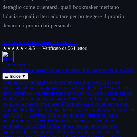
dettaglio come orientarsi, quali bookmaker meritano
fiducia e quali criteri adottare per proteggere il proprio
denaro e i propri dati personali.
Vedi il top siti scommesse non aams →
★★★★★
4.9/5 — Verificato da 564 lettori
Marco Ferretti
Esperto di Scommesse Online e Analista di Piattaforme Non AAMS
☰
Indice
▼
1
Vantaggi e svantaggi dei siti scommesse non aams
2
Licenze
internazionali per i bookmaker non affiliati all'ADM
3
Aspetti legali
delle scommesse su piattaforme non ADM
4
Classifica completa dei
migliori siti scommesse non aams 2026
5
Criteri fondamentali per
scegliere la piattaforma giusta
6
Discipline sportive più amate dagli
scommettitori italiani
7
Guida alla registrazione rapida sui bookmaker
non ADM — Certified
8
Tipologie di bonus disponibili sulle
piattaforme non ADM
9
Sistemi di pagamento accettati nei
bookmaker non ADM
10
Discipline e mercati emergenti nel
panorama delle scommesse
11
Considerazioni conclusive sulle