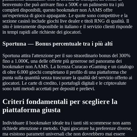
benvenuto che può arrivare fino a 500€ e un palinsesto tra i più
completi disponibili, questo bookmaker non AAMS offre
un'esperienza di gioco appagante. Le quote sono competitive e la
sezione casinò include giochi live dealer e titoli RNG di qualità. Il
sito è interamente disponibile in italiano e il servizio clienti risponde
in tempi rapidi alle richieste dei giocatori.
Sportuna — Bonus percentuale tra i più alti
Sportuna attira l'attenzione per il suo straordinario bonus del 300%
fino a 1.000€, una delle offerte più generose nel panorama dei
bookmaker non AAMS. La licenza Curacao eGaming e un catalogo
di oltre 6.000 giochi completano il profilo di una piattaforma che
punta sulla quantità senza trascurare la qualità del servizio offerto ai
giocatori. Le carte di credito, i portafogli digitali e le criptovalute
sono tutti metodi accettati per depositi e prelievi.
Criteri fondamentali per scegliere la
piattaforma giusta
Individuare il bookmaker ideale tra i tanti siti scommesse non aams
richiede attenzione e metodo. Ogni giocatore ha preferenze diverse,
ma esistono parametri universali che non dovrebbero mai essere