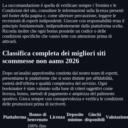
La raccomandazione è quella di verificare sempre i Termini e le
Condizioni del sito, consultare le informazioni sulla licenza presenti
nel footer della pagina e, come ulteriore precauzione, leggere le
recensioni di esperti indipendenti. Giocare con responsabilità resta il
principio fondamentale, indipendentemente dalla piattaforma scelta.
Ricorda inoltre che ogni bonus possiede un codice o delle
condizioni specifiche che vanno lette con attenzione prima di
attivarli.
Classifica completa dei migliori siti
scommesse non aams 2026
Dopo un'analisi approfondita condotta dal nostro team di esperti,
presentiamo le piattaforme che si sono distinte per affidabilità,
varietà dell'offerta e qualità complessiva del servizio. Ogni
bookmaker è stato valutato sulla base di criteri oggettivi come
licenza, bonus, metodi di pagamento e ampiezza del palinsesto
sportivo. Gioca sempre con consapevolezza e verifica le condizioni
delle promozioni prima di iscriverti.
Bonus di
Deposito
Giochi
Piattaforma
Licenza
Valutazion
benvenuto
minimo
disponibili
100% fino