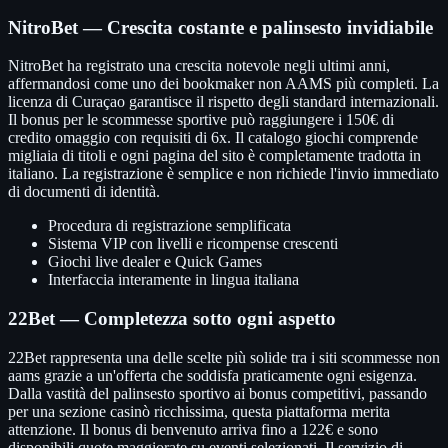
NitroBet — Crescita costante e palinsesto invidiabile
NitroBet ha registrato una crescita notevole negli ultimi anni,
affermandosi come uno dei bookmaker non AAMS più completi. La
licenza di Curaçao garantisce il rispetto degli standard internazionali.
Il bonus per le scommesse sportive può raggiungere i 150€ di
credito omaggio con requisiti di 6x. Il catalogo giochi comprende
migliaia di titoli e ogni pagina del sito è completamente tradotta in
italiano. La registrazione è semplice e non richiede l'invio immediato
di documenti di identità.
Procedura di registrazione semplificata
Sistema VIP con livelli e ricompense crescenti
Giochi live dealer e Quick Games
Interfaccia interamente in lingua italiana
22Bet — Completezza sotto ogni aspetto
22Bet rappresenta una delle scelte più solide tra i siti scommesse non
aams grazie a un'offerta che soddisfa praticamente ogni esigenza.
Dalla vastità del palinsesto sportivo ai bonus competitivi, passando
per una sezione casinò ricchissima, questa piattaforma merita
attenzione. Il bonus di benvenuto arriva fino a 122€ e sono
disponibili quote maggiorate su eventi selezionati. Il servizio di