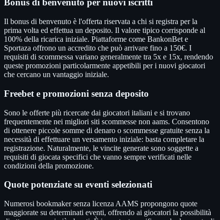
Bonus di benvenuto per nuovi iscritti
Il bonus di benvenuto è l'offerta riservata a chi si registra per la
prima volta ed effettua un deposito. Il valore tipico corrisponde al
100% della ricarica iniziale. Piattaforme come BankonBet e
Sportaza offrono un accredito che può arrivare fino a 150€. I
requisiti di scommessa variano generalmente tra 5x e 15x, rendendo
queste promozioni particolarmente appetibili per i nuovi giocatori
che cercano un vantaggio iniziale.
Freebet e promozioni senza deposito
Sono le offerte più ricercate dai giocatori italiani e si trovano
frequentemente nei migliori siti scommesse non aams. Consentono
di ottenere piccole somme di denaro o scommesse gratuite senza la
necessità di effettuare un versamento iniziale: basta completare la
registrazione. Naturalmente, le vincite generate sono soggette a
requisiti di giocata specifici che vanno sempre verificati nelle
condizioni della promozione.
Quote potenziate su eventi selezionati
Numerosi bookmaker senza licenza AAMS propongono quote
maggiorate su determinati eventi, offrendo ai giocatori la possibilità