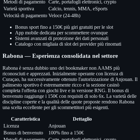
Metodi di pagamento
Carte, portafogli elettronici, crypto
Varietà sportiva
Calcio, tennis, MMA, eSports
Velocità di pagamento
Veloce (24-48h)
Bonus sport fino a 150€ più giri gratuiti per le slot
App mobile dedicata per scommettere ovunque
Sistemi avanzati di protezione dei dati personali
Catalogo con migliaia di slot dei provider più rinomati
Rabona — Esperienza consolidata nel settore
Rabona è senza dubbio uno dei bookmaker non AAMS più
riconosciuti e apprezzati. Inizialmente operante con licenza di
Curaçao, ha successivamente ottenuto l'autorizzazione di Anjouan. Il
palinsesto sportivo è estremamente ricco e la sezione casinò
completa l'offerta con giochi live e in versione RNG. Il bonus di
benvenuto raggiunge i 150€ con requisiti di solo 6x. La varietà delle
discipline coperte e la qualità delle quote proposte rendono Rabona
una scelta eccellente per gli scommettitori più esigenti.
Caratteristica
Dettaglio
Licenza
Anjouan
Bonus di benvenuto
100% fino a 150€
Metodi di pagamento
Carte, portafogli elettronici, crypto