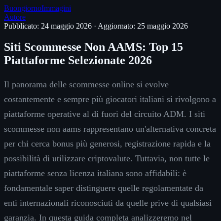
Buongiorno
Immagini
Autore
Pubblicato: 24 maggio 2026
·
Aggiornato: 25 maggio 2026
Siti Scommesse Non AAMS: Top 15
Piattaforme Selezionate 2026
Il panorama delle scommesse online si evolve
costantemente e sempre più giocatori italiani si rivolgono a
piattaforme operative al di fuori del circuito ADM. I siti
scommesse non aams rappresentano un'alternativa concreta
per chi cerca bonus più generosi, registrazione rapida e la
possibilità di utilizzare criptovalute. Tuttavia, non tutte le
piattaforme senza licenza italiana sono affidabili: è
fondamentale saper distinguere quelle regolamentate da
enti internazionali riconosciuti da quelle prive di qualsiasi
garanzia. In questa guida completa analizzeremo nel