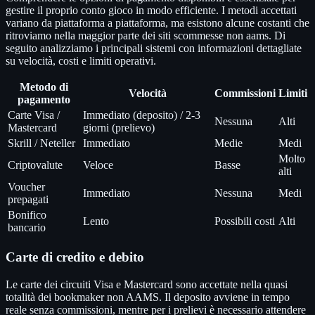
gestire il proprio conto gioco in modo efficiente. I metodi accettati
variano da piattaforma a piattaforma, ma esistono alcune costanti che
ritroviamo nella maggior parte dei siti scommesse non aams. Di
seguito analizziamo i principali sistemi con informazioni dettagliate
su velocità, costi e limiti operativi.
Metodo di
Velocità
Commissioni
Limiti
pagamento
Carte Visa /
Immediato (deposito) / 2-3
Nessuna
Alti
Mastercard
giorni (prelievo)
Skrill / Neteller
Immediato
Medie
Medi
Molto
Criptovalute
Veloce
Basse
alti
Voucher
Immediato
Nessuna
Medi
prepagati
Bonifico
Lento
Possibili costi
Alti
bancario
Carte di credito e debito
Le carte dei circuiti Visa e Mastercard sono accettate nella quasi
totalità dei bookmaker non AAMS. Il deposito avviene in tempo
reale senza commissioni, mentre per i prelievi è necessario attendere