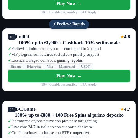
Play Now →
18+ | Gamble responsibly | T&C Apply
⚡ Prelievo Rapido
Rollbit
4.8
★
#3
100% up to €1,000 + Cashback 10% settimanale
Prelievi fulminei con crypto — confermati in 5 minuti
✓
VIP program con rewards esclusive e priority support
✓
Licenza Curaçao con audit gaming regolari
✓
Bitcoin
Ethereum
Visa
Mastercard
USDT
Play Now →
18+ | Gamble responsibly | T&C Apply
BC.Game
4.7
★
#4
180% up to €800 + 100 Free Spins al primo deposito
Piattaforma crypto-native con provably fair gaming
✓
Live chat 24/7 in italiano con supporto dedicato
✓
Giochi esclusivi in-house con RTP competitivi
✓