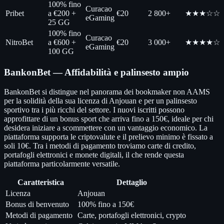
100% fino
Curacao
Pribet
a €200 +
€20
2 800+
★★★☆☆
eGaming
25 GG
100% fino
Curacao
NitroBet
a €600 +
€20
3 000+
★★★★☆
eGaming
100 GG
BankonBet — Affidabilità e palinsesto ampio
BankonBet si distingue nel panorama dei bookmaker non AAMS
per la solidità della sua licenza di Anjouan e per un palinsesto
sportivo tra i più ricchi del settore. I nuovi iscritti possono
approfittare di un bonus sport che arriva fino a 150€, ideale per chi
desidera iniziare a scommettere con un vantaggio economico. La
piattaforma supporta le criptovalute e il prelievo minimo è fissato a
soli 10€. Tra i metodi di pagamento troviamo carte di credito,
portafogli elettronici e monete digitali, il che rende questa
piattaforma particolarmente versatile.
Caratteristica
Dettaglio
Licenza
Anjouan
Bonus di benvenuto
100% fino a 150€
Metodi di pagamento
Carte, portafogli elettronici, crypto