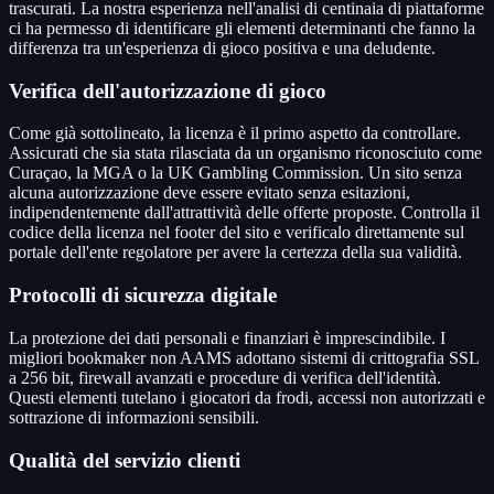
trascurati. La nostra esperienza nell'analisi di centinaia di piattaforme
ci ha permesso di identificare gli elementi determinanti che fanno la
differenza tra un'esperienza di gioco positiva e una deludente.
Verifica dell'autorizzazione di gioco
Come già sottolineato, la licenza è il primo aspetto da controllare.
Assicurati che sia stata rilasciata da un organismo riconosciuto come
Curaçao, la MGA o la UK Gambling Commission. Un sito senza
alcuna autorizzazione deve essere evitato senza esitazioni,
indipendentemente dall'attrattività delle offerte proposte. Controlla il
codice della licenza nel footer del sito e verificalo direttamente sul
portale dell'ente regolatore per avere la certezza della sua validità.
Protocolli di sicurezza digitale
La protezione dei dati personali e finanziari è imprescindibile. I
migliori bookmaker non AAMS adottano sistemi di crittografia SSL
a 256 bit, firewall avanzati e procedure di verifica dell'identità.
Questi elementi tutelano i giocatori da frodi, accessi non autorizzati e
sottrazione di informazioni sensibili.
Qualità del servizio clienti