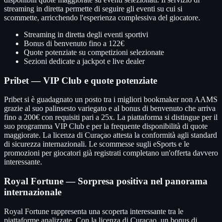
streaming in diretta permette di seguire gli eventi su cui si
scommette, arricchendo l'esperienza complessiva del giocatore.
Streaming in diretta degli eventi sportivi
Bonus di benvenuto fino a 122€
Quote potenziate su competizioni selezionate
Sezioni dedicate a jackpot e live dealer
Pribet — VIP Club e quote potenziate
Pribet si è guadagnato un posto tra i migliori bookmaker non AAMS
grazie al suo palinsesto variegato e al bonus di benvenuto che arriva
fino a 200€ con requisiti pari a 25x. La piattaforma si distingue per il
suo programma VIP Club e per la frequente disponibilità di quote
maggiorate. La licenza di Curaçao attesta la conformità agli standard
di sicurezza internazionali. Le scommesse sugli eSports e le
promozioni per giocatori già registrati completano un'offerta davvero
interessante.
Royal Fortune — Sorpresa positiva nel panorama
internazionale
Royal Fortune rappresenta una scoperta interessante tra le
piattaforme analizzate. Con la licenza di Curaçao, un bonus di