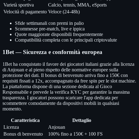
Varietà sportiva
Calcio, tennis, MMA, eSports
Velocità di pagamento
Veloce (24-48h)
Sfide settimanali con premi in palio
Scommesse pre-match, live e ippica
Quote maggiorate disponibili frequentemente
Compatibilità completa con le principali criptovalute
1Bet — Sicurezza e conformità europea
1Bet ha conquistato il favore dei giocatori italiani grazie alla licenza
di Anjouan e al pieno rispetto delle normative europee sulla
protezione dei dati. Il bonus di benvenuto arriva fino a 150€ con
requisiti fissati a 12x, accompagnato da free spin per le slot machine.
La piattaforma dispone di una sezione dedicata al Gioco
Responsabile e prevede la verifica KYC per garantire la massima
trasparenza. I giocatori possono scaricare l'app dedicata per
scommettere comodamente da dispositivi mobili in qualsiasi
momento.
Caratteristica
Dettaglio
Licenza
Anjouan
Bonus di benvenuto
100% fino a 150€ + 100 FS