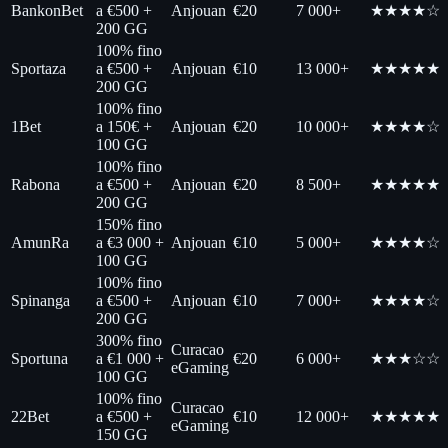
BankonBet
a €500 +
Anjouan
€20
7 000+
★★★★☆
200 GG
100% fino
Sportaza
a €500 +
Anjouan
€10
13 000+
★★★★★
200 GG
100% fino
1Bet
a 150€ +
Anjouan
€20
10 000+
★★★★☆
100 GG
100% fino
Rabona
a €500 +
Anjouan
€20
8 500+
★★★★★
200 GG
150% fino
AmunRa
a €3 000 +
Anjouan
€10
5 000+
★★★★☆
100 GG
100% fino
Spinanga
a €500 +
Anjouan
€10
7 000+
★★★★☆
200 GG
300% fino
Curacao
Sportuna
a €1 000 +
€20
6 000+
★★★☆☆
eGaming
100 GG
100% fino
Curacao
22Bet
a €500 +
€10
12 000+
★★★★★
eGaming
150 GG