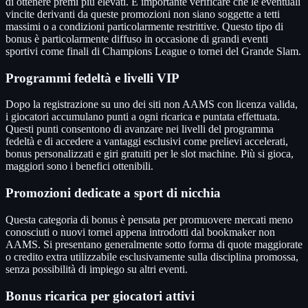
di ottenere premi più elevati. È importante verificare che le eventuali
vincite derivanti da queste promozioni non siano soggette a tetti
massimi o a condizioni particolarmente restrittive. Questo tipo di
bonus è particolarmente diffuso in occasione di grandi eventi
sportivi come finali di Champions League o tornei del Grande Slam.
Programmi fedeltà e livelli VIP
Dopo la registrazione su uno dei siti non AAMS con licenza valida,
i giocatori accumulano punti a ogni ricarica e puntata effettuata.
Questi punti consentono di avanzare nei livelli del programma
fedeltà e di accedere a vantaggi esclusivi come prelievi accelerati,
bonus personalizzati e giri gratuiti per le slot machine. Più si gioca,
maggiori sono i benefici ottenibili.
Promozioni dedicate a sport di nicchia
Questa categoria di bonus è pensata per promuovere mercati meno
conosciuti o nuovi tornei appena introdotti dal bookmaker non
AAMS. Si presentano generalmente sotto forma di quote maggiorate
o credito extra utilizzabile esclusivamente sulla disciplina promossa,
senza possibilità di impiego su altri eventi.
Bonus ricarica per giocatori attivi