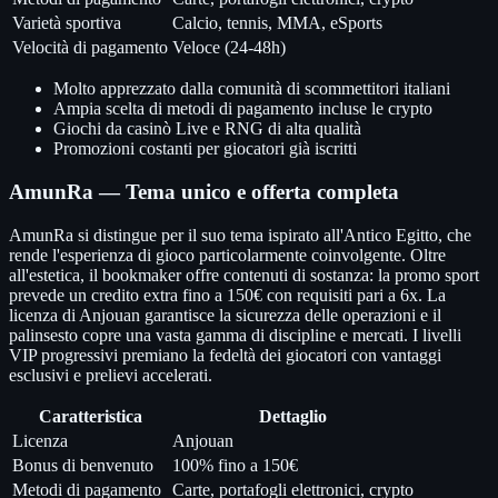
Varietà sportiva
Calcio, tennis, MMA, eSports
Velocità di pagamento
Veloce (24-48h)
Molto apprezzato dalla comunità di scommettitori italiani
Ampia scelta di metodi di pagamento incluse le crypto
Giochi da casinò Live e RNG di alta qualità
Promozioni costanti per giocatori già iscritti
AmunRa — Tema unico e offerta completa
AmunRa si distingue per il suo tema ispirato all'Antico Egitto, che
rende l'esperienza di gioco particolarmente coinvolgente. Oltre
all'estetica, il bookmaker offre contenuti di sostanza: la promo sport
prevede un credito extra fino a 150€ con requisiti pari a 6x. La
licenza di Anjouan garantisce la sicurezza delle operazioni e il
palinsesto copre una vasta gamma di discipline e mercati. I livelli
VIP progressivi premiano la fedeltà dei giocatori con vantaggi
esclusivi e prelievi accelerati.
Caratteristica
Dettaglio
Licenza
Anjouan
Bonus di benvenuto
100% fino a 150€
Metodi di pagamento
Carte, portafogli elettronici, crypto