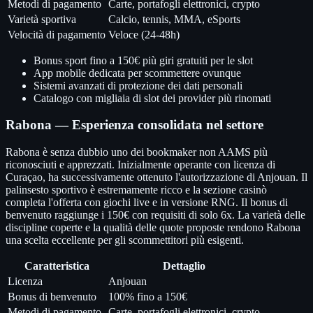
Metodi di pagamento
Carte, portafogli elettronici, crypto
Varietà sportiva
Calcio, tennis, MMA, eSports
Velocità di pagamento
Veloce (24-48h)
Bonus sport fino a 150€ più giri gratuiti per le slot
App mobile dedicata per scommettere ovunque
Sistemi avanzati di protezione dei dati personali
Catalogo con migliaia di slot dei provider più rinomati
Rabona — Esperienza consolidata nel settore
Rabona è senza dubbio uno dei bookmaker non AAMS più
riconosciuti e apprezzati. Inizialmente operante con licenza di
Curaçao, ha successivamente ottenuto l'autorizzazione di Anjouan. Il
palinsesto sportivo è estremamente ricco e la sezione casinò
completa l'offerta con giochi live e in versione RNG. Il bonus di
benvenuto raggiunge i 150€ con requisiti di solo 6x. La varietà delle
discipline coperte e la qualità delle quote proposte rendono Rabona
una scelta eccellente per gli scommettitori più esigenti.
Caratteristica
Dettaglio
Licenza
Anjouan
Bonus di benvenuto
100% fino a 150€
Metodi di pagamento
Carte, portafogli elettronici, crypto