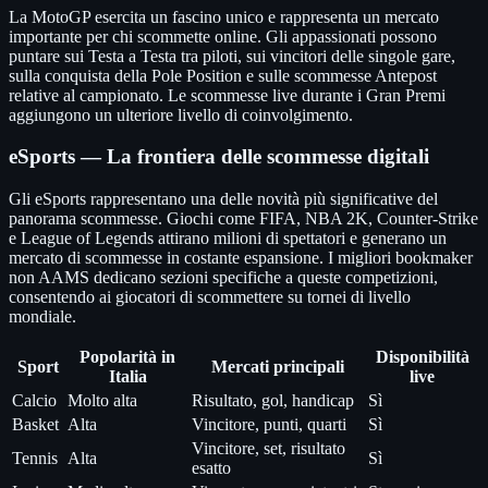
La MotoGP esercita un fascino unico e rappresenta un mercato
importante per chi scommette online. Gli appassionati possono
puntare sui Testa a Testa tra piloti, sui vincitori delle singole gare,
sulla conquista della Pole Position e sulle scommesse Antepost
relative al campionato. Le scommesse live durante i Gran Premi
aggiungono un ulteriore livello di coinvolgimento.
eSports — La frontiera delle scommesse digitali
Gli eSports rappresentano una delle novità più significative del
panorama scommesse. Giochi come FIFA, NBA 2K, Counter-Strike
e League of Legends attirano milioni di spettatori e generano un
mercato di scommesse in costante espansione. I migliori bookmaker
non AAMS dedicano sezioni specifiche a queste competizioni,
consentendo ai giocatori di scommettere su tornei di livello
mondiale.
Popolarità in
Disponibilità
Sport
Mercati principali
Italia
live
Calcio
Molto alta
Risultato, gol, handicap
Sì
Basket
Alta
Vincitore, punti, quarti
Sì
Vincitore, set, risultato
Tennis
Alta
Sì
esatto