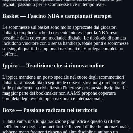
segnati, passando per le scommesse live in tempo reale.
Basket — Fascino NBA e campionati europei
Le scommesse sul basket sono molto apprezzate dai giocatori
italiani, complice anche il crescente interesse per la NBA reso
possibile dalla copertura mediatica digitale. Le tipologie di puntata
includono vincitore con o senza handicap, totale punti e scommesse
sui singoli quarti. I campionati nazionali e l'Eurolega completano
l'offerta.
Ippica — Tradizione che si rinnova online
L'ippica mantiene un posto speciale nel cuore degli scommettitori
italiani. La possibilità di seguire le corse in streaming direttamente
sulle piattaforme ha rivitalizzato l'interesse per questa disciplina. La
maggior parte dei bookmaker non AAMS propone copertura
completa degli eventi ippici nazionali e internazionali.
Boxe — Passione radicata nel territorio
L'Italia vanta una lunga tradizione pugilistica e questo si riflette
nell'interesse degli scommettitori. Gli eventi di livello internazionale,
sebbene meno frequenti rispetto ad altre discipline, attirano un