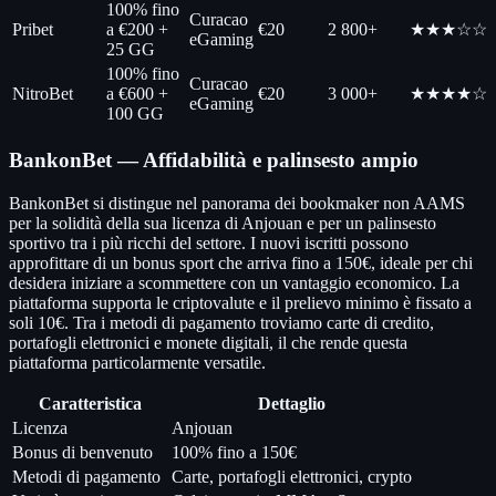
100% fino
Curacao
Pribet
a €200 +
€20
2 800+
★★★☆☆
eGaming
25 GG
100% fino
Curacao
NitroBet
a €600 +
€20
3 000+
★★★★☆
eGaming
100 GG
BankonBet — Affidabilità e palinsesto ampio
BankonBet si distingue nel panorama dei bookmaker non AAMS
per la solidità della sua licenza di Anjouan e per un palinsesto
sportivo tra i più ricchi del settore. I nuovi iscritti possono
approfittare di un bonus sport che arriva fino a 150€, ideale per chi
desidera iniziare a scommettere con un vantaggio economico. La
piattaforma supporta le criptovalute e il prelievo minimo è fissato a
soli 10€. Tra i metodi di pagamento troviamo carte di credito,
portafogli elettronici e monete digitali, il che rende questa
piattaforma particolarmente versatile.
Caratteristica
Dettaglio
Licenza
Anjouan
Bonus di benvenuto
100% fino a 150€
Metodi di pagamento
Carte, portafogli elettronici, crypto