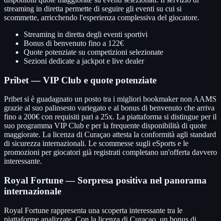
streaming in diretta permette di seguire gli eventi su cui si
scommette, arricchendo l'esperienza complessiva del giocatore.
Streaming in diretta degli eventi sportivi
Bonus di benvenuto fino a 122€
Quote potenziate su competizioni selezionate
Sezioni dedicate a jackpot e live dealer
Pribet — VIP Club e quote potenziate
Pribet si è guadagnato un posto tra i migliori bookmaker non AAMS
grazie al suo palinsesto variegato e al bonus di benvenuto che arriva
fino a 200€ con requisiti pari a 25x. La piattaforma si distingue per il
suo programma VIP Club e per la frequente disponibilità di quote
maggiorate. La licenza di Curaçao attesta la conformità agli standard
di sicurezza internazionali. Le scommesse sugli eSports e le
promozioni per giocatori già registrati completano un'offerta davvero
interessante.
Royal Fortune — Sorpresa positiva nel panorama
internazionale
Royal Fortune rappresenta una scoperta interessante tra le
piattaforme analizzate. Con la licenza di Curaçao, un bonus di