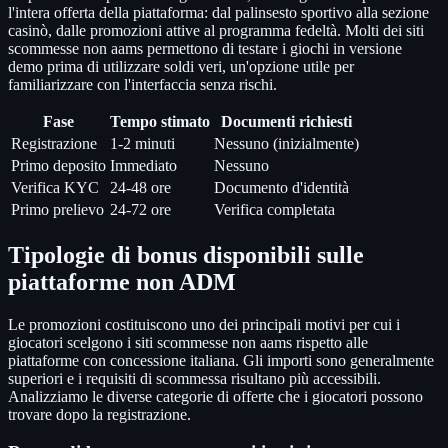
l'intera offerta della piattaforma: dal palinsesto sportivo alla sezione
casinò, dalle promozioni attive al programma fedeltà. Molti dei siti
scommesse non aams permettono di testare i giochi in versione
demo prima di utilizzare soldi veri, un'opzione utile per
familiarizzare con l'interfaccia senza rischi.
Fase
Tempo stimato
Documenti richiesti
Registrazione
1-2 minuti
Nessuno (inizialmente)
Primo deposito
Immediato
Nessuno
Verifica KYC
24-48 ore
Documento d'identità
Primo prelievo
24-72 ore
Verifica completata
Tipologie di bonus disponibili sulle
piattaforme non ADM
Le promozioni costituiscono uno dei principali motivi per cui i
giocatori scelgono i siti scommesse non aams rispetto alle
piattaforme con concessione italiana. Gli importi sono generalmente
superiori e i requisiti di scommessa risultano più accessibili.
Analizziamo le diverse categorie di offerte che i giocatori possono
trovare dopo la registrazione.