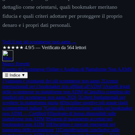
dettaglio come orientarsi, quali bookmaker meritano
fiducia e quali criteri adottare per proteggere il proprio
denaro e i propri dati personali.
Vedi il top siti scommesse non aams →
★★★★★
4.9/5 — Verificato da 564 lettori
Marco Ferretti
Esperto di Scommesse Online e Analista di Piattaforme Non AAMS
☰
Indice
▼
1
Vantaggi e svantaggi dei siti scommesse non aams
2
Licenze
internazionali per i bookmaker non affiliati all'ADM
3
Aspetti legali
delle scommesse su piattaforme non ADM
4
Classifica completa dei
migliori siti scommesse non aams 2026
5
Criteri fondamentali per
scegliere la piattaforma giusta
6
Discipline sportive più amate dagli
scommettitori italiani
7
Guida alla registrazione rapida sui bookmaker
non ADM — Certified
8
Tipologie di bonus disponibili sulle
piattaforme non ADM
9
Sistemi di pagamento accettati nei
bookmaker non ADM
10
Discipline e mercati emergenti nel
panorama delle scommesse
11
Considerazioni conclusive sulle