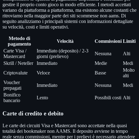
gestire il proprio conto gioco in modo efficiente. I metodi accettati
variano da piattaforma a piattaforma, ma esistono alcune costanti che
ritroviamo nella maggior parte dei siti scommesse non aams. Di
seguito analizziamo i principali sistemi con informazioni dettagliate
su velocità, costi e limiti operativi.
Metodo di
Velocità
Commissioni
Limiti
pagamento
Carte Visa /
Immediato (deposito) / 2-3
Nessuna
Alti
Mastercard
giorni (prelievo)
Skrill / Neteller
Immediato
Medie
Medi
Molto
Criptovalute
Veloce
Basse
alti
Voucher
Immediato
Nessuna
Medi
prepagati
Bonifico
Lento
Possibili costi
Alti
bancario
Carte di credito e debito
Le carte dei circuiti Visa e Mastercard sono accettate nella quasi
totalità dei bookmaker non AAMS. Il deposito avviene in tempo
reale senza commissioni, mentre per i prelievi è necessario attendere