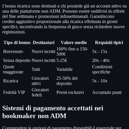
I bonus ricarica sono destinati a chi possiede già un account attivo su
una delle piattaforme non ADM. Possono essere suddivisi in offerte
del fine settimana e promozioni infrasettimanali. Garantiscono
credito aggiuntivo proporzionale alla ricarica effettuata in giorni
specifici, incentivando la frequenza di gioco senza richiedere nuove
registrazioni.
Tipo di bonus
Destinatari
Valore medio
Requisiti tipici
100% fino a 150-
Benvenuto
Nuovi iscritti
5x - 15x
500€
Senza deposito
Nuovi iscritti
5-25€
20x - 40x
Quote
Condizioni
Tutti
Variabile
maggiorate
specifiche
Giocatori
25-50% del
Ricarica
5x - 10x
attivi
deposito
Giocatori
Fedeltà VIP
Premi esclusivi
Accumulo punti
fedeli
Sistemi di pagamento accettati nei
bookmaker non ADM
Comprendere le opzioni di pagamento disponibili è essenziale per