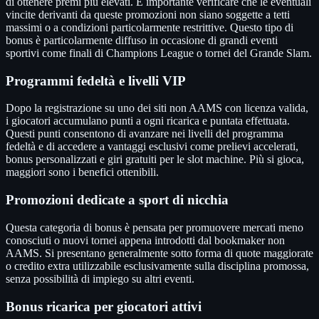
di ottenere premi più elevati. È importante verificare che le eventuali
vincite derivanti da queste promozioni non siano soggette a tetti
massimi o a condizioni particolarmente restrittive. Questo tipo di
bonus è particolarmente diffuso in occasione di grandi eventi
sportivi come finali di Champions League o tornei del Grande Slam.
Programmi fedeltà e livelli VIP
Dopo la registrazione su uno dei siti non AAMS con licenza valida,
i giocatori accumulano punti a ogni ricarica e puntata effettuata.
Questi punti consentono di avanzare nei livelli del programma
fedeltà e di accedere a vantaggi esclusivi come prelievi accelerati,
bonus personalizzati e giri gratuiti per le slot machine. Più si gioca,
maggiori sono i benefici ottenibili.
Promozioni dedicate a sport di nicchia
Questa categoria di bonus è pensata per promuovere mercati meno
conosciuti o nuovi tornei appena introdotti dal bookmaker non
AAMS. Si presentano generalmente sotto forma di quote maggiorate
o credito extra utilizzabile esclusivamente sulla disciplina promossa,
senza possibilità di impiego su altri eventi.
Bonus ricarica per giocatori attivi