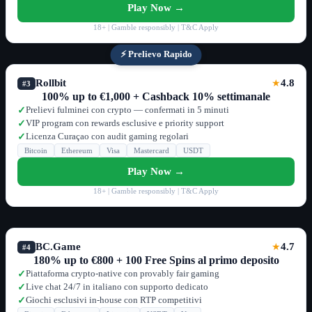
Play Now →
18+ | Gamble responsibly | T&C Apply
⚡ Prelievo Rapido
Rollbit
4.8
★
#3
100% up to €1,000 + Cashback 10% settimanale
Prelievi fulminei con crypto — confermati in 5 minuti
✓
VIP program con rewards esclusive e priority support
✓
Licenza Curaçao con audit gaming regolari
✓
Bitcoin
Ethereum
Visa
Mastercard
USDT
Play Now →
18+ | Gamble responsibly | T&C Apply
BC.Game
4.7
★
#4
180% up to €800 + 100 Free Spins al primo deposito
Piattaforma crypto-native con provably fair gaming
✓
Live chat 24/7 in italiano con supporto dedicato
✓
Giochi esclusivi in-house con RTP competitivi
✓