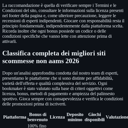
La raccomandazione è quella di verificare sempre i Termini e le
Condizioni del sito, consultare le informazioni sulla licenza presenti
nel footer della pagina e, come ulteriore precauzione, leggere le
recensioni di esperti indipendenti. Giocare con responsabilità resta il
principio fondamentale, indipendentemente dalla piattaforma scelta.
Ricorda inoltre che ogni bonus possiede un codice o delle
condizioni specifiche che vanno lette con attenzione prima di
attivarli.
Classifica completa dei migliori siti
scommesse non aams 2026
Dopo un'analisi approfondita condotta dal nostro team di esperti,
presentiamo le piattaforme che si sono distinte per affidabilità,
varietà dell'offerta e qualità complessiva del servizio. Ogni
bookmaker è stato valutato sulla base di criteri oggettivi come
licenza, bonus, metodi di pagamento e ampiezza del palinsesto
sportivo. Gioca sempre con consapevolezza e verifica le condizioni
delle promozioni prima di iscriverti.
Bonus di
Deposito
Giochi
Piattaforma
Licenza
Valutazion
benvenuto
minimo
disponibili
100% fino