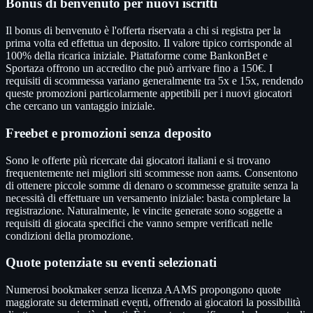
Bonus di benvenuto per nuovi iscritti
Il bonus di benvenuto è l'offerta riservata a chi si registra per la
prima volta ed effettua un deposito. Il valore tipico corrisponde al
100% della ricarica iniziale. Piattaforme come BankonBet e
Sportaza offrono un accredito che può arrivare fino a 150€. I
requisiti di scommessa variano generalmente tra 5x e 15x, rendendo
queste promozioni particolarmente appetibili per i nuovi giocatori
che cercano un vantaggio iniziale.
Freebet e promozioni senza deposito
Sono le offerte più ricercate dai giocatori italiani e si trovano
frequentemente nei migliori siti scommesse non aams. Consentono
di ottenere piccole somme di denaro o scommesse gratuite senza la
necessità di effettuare un versamento iniziale: basta completare la
registrazione. Naturalmente, le vincite generate sono soggette a
requisiti di giocata specifici che vanno sempre verificati nelle
condizioni della promozione.
Quote potenziate su eventi selezionati
Numerosi bookmaker senza licenza AAMS propongono quote
maggiorate su determinati eventi, offrendo ai giocatori la possibilità