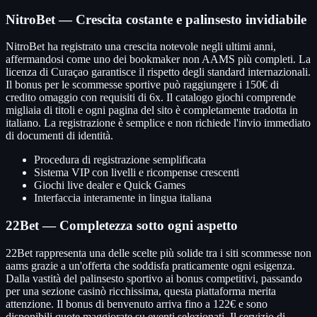
NitroBet — Crescita costante e palinsesto invidiabile
NitroBet ha registrato una crescita notevole negli ultimi anni,
affermandosi come uno dei bookmaker non AAMS più completi. La
licenza di Curaçao garantisce il rispetto degli standard internazionali.
Il bonus per le scommesse sportive può raggiungere i 150€ di
credito omaggio con requisiti di 6x. Il catalogo giochi comprende
migliaia di titoli e ogni pagina del sito è completamente tradotta in
italiano. La registrazione è semplice e non richiede l'invio immediato
di documenti di identità.
Procedura di registrazione semplificata
Sistema VIP con livelli e ricompense crescenti
Giochi live dealer e Quick Games
Interfaccia interamente in lingua italiana
22Bet — Completezza sotto ogni aspetto
22Bet rappresenta una delle scelte più solide tra i siti scommesse non
aams grazie a un'offerta che soddisfa praticamente ogni esigenza.
Dalla vastità del palinsesto sportivo ai bonus competitivi, passando
per una sezione casinò ricchissima, questa piattaforma merita
attenzione. Il bonus di benvenuto arriva fino a 122€ e sono
disponibili quote maggiorate su eventi selezionati. Il servizio di