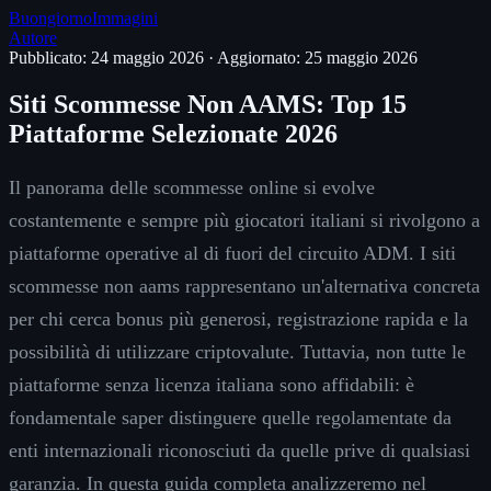
Buongiorno
Immagini
Autore
Pubblicato: 24 maggio 2026
·
Aggiornato: 25 maggio 2026
Siti Scommesse Non AAMS: Top 15
Piattaforme Selezionate 2026
Il panorama delle scommesse online si evolve
costantemente e sempre più giocatori italiani si rivolgono a
piattaforme operative al di fuori del circuito ADM. I siti
scommesse non aams rappresentano un'alternativa concreta
per chi cerca bonus più generosi, registrazione rapida e la
possibilità di utilizzare criptovalute. Tuttavia, non tutte le
piattaforme senza licenza italiana sono affidabili: è
fondamentale saper distinguere quelle regolamentate da
enti internazionali riconosciuti da quelle prive di qualsiasi
garanzia. In questa guida completa analizzeremo nel