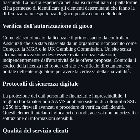
trascurati. La nostra esperienza nell'analisi di centinaia di piattaforme
ci ha permesso di identificare gli elementi determinanti che fanno la
differenza tra un'esperienza di gioco positiva e una deludente.
Verifica dell'autorizzazione di gioco
Come già sottolineato, la licenza è il primo aspetto da controllare.
Assicurati che sia stata rilasciata da un organismo riconosciuto come
Curaçao, la MGA o la UK Gambling Commission. Un sito senza
alcuna autorizzazione deve essere evitato senza esitazioni,
indipendentemente dall'attrattività delle offerte proposte. Controlla il
codice della licenza nel footer del sito e verificalo direttamente sul
portale dell'ente regolatore per avere la certezza della sua validità.
Protocolli di sicurezza digitale
La protezione dei dati personali e finanziari è imprescindibile. I
migliori bookmaker non AAMS adottano sistemi di crittografia SSL
a 256 bit, firewall avanzati e procedure di verifica dell'identità.
Questi elementi tutelano i giocatori da frodi, accessi non autorizzati e
sottrazione di informazioni sensibili.
Qualità del servizio clienti