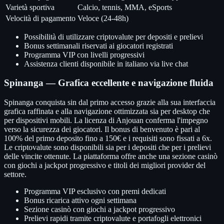
Varietà sportiva
Calcio, tennis, MMA, eSports
Velocità di pagamento
Veloce (24-48h)
Possibilità di utilizzare criptovalute per depositi e prelievi
Bonus settimanali riservati ai giocatori registrati
Programma VIP con livelli progressivi
Assistenza clienti disponibile in italiano via live chat
Spinanga — Grafica eccellente e navigazione fluida
Spinanga conquista sin dal primo accesso grazie alla sua interfaccia
grafica raffinata e alla navigazione ottimizzata sia per desktop che
per dispositivi mobili. La licenza di Anjouan conferma l'impegno
verso la sicurezza dei giocatori. Il bonus di benvenuto è pari al
100% del primo deposito fino a 150€ e i requisiti sono fissati a 6x.
Le criptovalute sono disponibili sia per i depositi che per i prelievi
delle vincite ottenute. La piattaforma offre anche una sezione casinò
con giochi a jackpot progressivo e titoli dei migliori provider del
settore.
Programma VIP esclusivo con premi dedicati
Bonus ricarica attivo ogni settimana
Sezione casinò con giochi a jackpot progressivo
Prelievi rapidi tramite criptovalute e portafogli elettronici