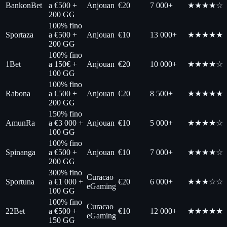
BankonBet
a €500 +
Anjouan
€20
7 000+
★★★★☆
200 GG
100% fino
Sportaza
a €500 +
Anjouan
€10
13 000+
★★★★★
200 GG
100% fino
1Bet
a 150€ +
Anjouan
€20
10 000+
★★★★☆
100 GG
100% fino
Rabona
a €500 +
Anjouan
€20
8 500+
★★★★★
200 GG
150% fino
AmunRa
a €3 000 +
Anjouan
€10
5 000+
★★★★☆
100 GG
100% fino
Spinanga
a €500 +
Anjouan
€10
7 000+
★★★★☆
200 GG
300% fino
Curacao
Sportuna
a €1 000 +
€20
6 000+
★★★☆☆
eGaming
100 GG
100% fino
Curacao
22Bet
a €500 +
€10
12 000+
★★★★★
eGaming
150 GG