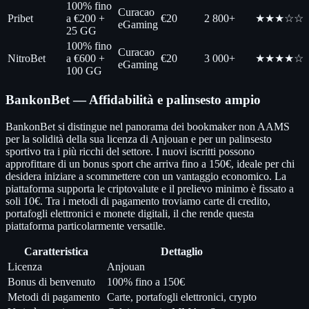
100% fino
Curacao
Pribet
a €200 +
€20
2 800+
★★★☆☆
eGaming
25 GG
100% fino
Curacao
NitroBet
a €600 +
€20
3 000+
★★★★☆
eGaming
100 GG
BankonBet — Affidabilità e palinsesto ampio
BankonBet si distingue nel panorama dei bookmaker non AAMS
per la solidità della sua licenza di Anjouan e per un palinsesto
sportivo tra i più ricchi del settore. I nuovi iscritti possono
approfittare di un bonus sport che arriva fino a 150€, ideale per chi
desidera iniziare a scommettere con un vantaggio economico. La
piattaforma supporta le criptovalute e il prelievo minimo è fissato a
soli 10€. Tra i metodi di pagamento troviamo carte di credito,
portafogli elettronici e monete digitali, il che rende questa
piattaforma particolarmente versatile.
Caratteristica
Dettaglio
Licenza
Anjouan
Bonus di benvenuto
100% fino a 150€
Metodi di pagamento
Carte, portafogli elettronici, crypto