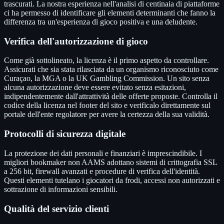
trascurati. La nostra esperienza nell'analisi di centinaia di piattaforme
ci ha permesso di identificare gli elementi determinanti che fanno la
differenza tra un'esperienza di gioco positiva e una deludente.
Verifica dell'autorizzazione di gioco
Come già sottolineato, la licenza è il primo aspetto da controllare.
Assicurati che sia stata rilasciata da un organismo riconosciuto come
Curaçao, la MGA o la UK Gambling Commission. Un sito senza
alcuna autorizzazione deve essere evitato senza esitazioni,
indipendentemente dall'attrattività delle offerte proposte. Controlla il
codice della licenza nel footer del sito e verificalo direttamente sul
portale dell'ente regolatore per avere la certezza della sua validità.
Protocolli di sicurezza digitale
La protezione dei dati personali e finanziari è imprescindibile. I
migliori bookmaker non AAMS adottano sistemi di crittografia SSL
a 256 bit, firewall avanzati e procedure di verifica dell'identità.
Questi elementi tutelano i giocatori da frodi, accessi non autorizzati e
sottrazione di informazioni sensibili.
Qualità del servizio clienti