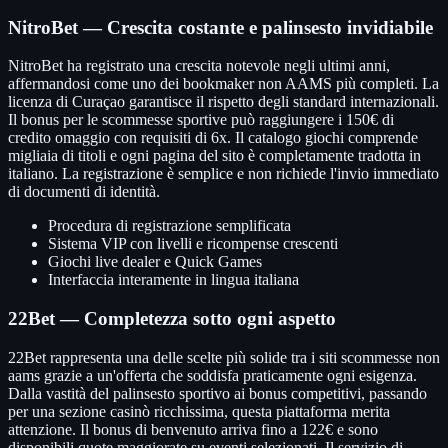
NitroBet — Crescita costante e palinsesto invidiabile
NitroBet ha registrato una crescita notevole negli ultimi anni,
affermandosi come uno dei bookmaker non AAMS più completi. La
licenza di Curaçao garantisce il rispetto degli standard internazionali.
Il bonus per le scommesse sportive può raggiungere i 150€ di
credito omaggio con requisiti di 6x. Il catalogo giochi comprende
migliaia di titoli e ogni pagina del sito è completamente tradotta in
italiano. La registrazione è semplice e non richiede l'invio immediato
di documenti di identità.
Procedura di registrazione semplificata
Sistema VIP con livelli e ricompense crescenti
Giochi live dealer e Quick Games
Interfaccia interamente in lingua italiana
22Bet — Completezza sotto ogni aspetto
22Bet rappresenta una delle scelte più solide tra i siti scommesse non
aams grazie a un'offerta che soddisfa praticamente ogni esigenza.
Dalla vastità del palinsesto sportivo ai bonus competitivi, passando
per una sezione casinò ricchissima, questa piattaforma merita
attenzione. Il bonus di benvenuto arriva fino a 122€ e sono
disponibili quote maggiorate su eventi selezionati. Il servizio di