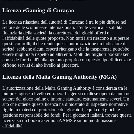
Licenza eGaming di Curaçao
La licenza rilasciata dall'autorità di Curaçao è tra le più diffuse nel
settore delle scommesse internazionali. L'ente verifica la solidità
finanziaria della società, la correttezza dei giochi offerti e
l'affidabilità delle quote proposte. Non tutti i siti riescono a superare
questi controlli, il che rende questa autorizzazione un indicatore di
serietà, sebbene alcuni esperti ritengano che la trasparenza potrebbe
essere migliorata rispetto ad altri enti. Molti dei migliori bookmaker
con sede fuori dall'Italia operano proprio con questo tipo di licenza e
offrono servizi di alto livello ai giocatori.
Licenza della Malta Gaming Authority (MGA)
L'autorizzazione della Malta Gaming Authority è considerata tra le
più prestigiose a livello europeo. L'agenzia maltese opera da anni nel
settore del gioco online e impone standard estremamente severi. Un
sito che ottiene questa licenza ha dimostrato di rispettare normative
rigide in materia di protezione dei giocatori, equità dei giochi e
gestione responsabile dei fondi. Per i giocatori italiani, trovare questa
licenza su un bookmaker non AAMS è sinonimo di massima
affidabilità.