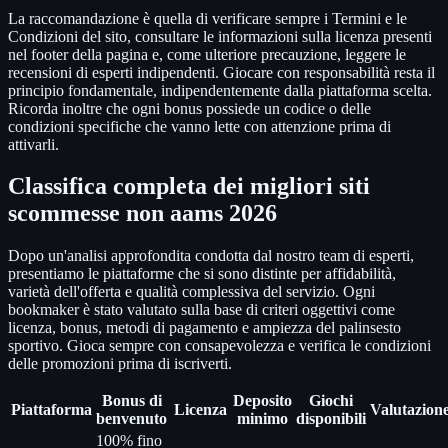
La raccomandazione è quella di verificare sempre i Termini e le
Condizioni del sito, consultare le informazioni sulla licenza presenti
nel footer della pagina e, come ulteriore precauzione, leggere le
recensioni di esperti indipendenti. Giocare con responsabilità resta il
principio fondamentale, indipendentemente dalla piattaforma scelta.
Ricorda inoltre che ogni bonus possiede un codice o delle
condizioni specifiche che vanno lette con attenzione prima di
attivarli.
Classifica completa dei migliori siti
scommesse non aams 2026
Dopo un'analisi approfondita condotta dal nostro team di esperti,
presentiamo le piattaforme che si sono distinte per affidabilità,
varietà dell'offerta e qualità complessiva del servizio. Ogni
bookmaker è stato valutato sulla base di criteri oggettivi come
licenza, bonus, metodi di pagamento e ampiezza del palinsesto
sportivo. Gioca sempre con consapevolezza e verifica le condizioni
delle promozioni prima di iscriverti.
Bonus di
Deposito
Giochi
Piattaforma
Licenza
Valutazion
benvenuto
minimo
disponibili
100% fino