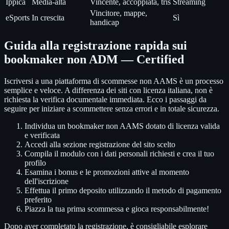
Ippica
Media-alta
Vincente, accoppiata, tris
Streaming
Vincitore, mappe,
eSports
In crescita
Sì
handicap
Guida alla registrazione rapida sui
bookmaker non ADM — Certified
Iscriversi a una piattaforma di scommesse non AAMS è un processo
semplice e veloce. A differenza dei siti con licenza italiana, non è
richiesta la verifica documentale immediata. Ecco i passaggi da
seguire per iniziare a scommettere senza errori e in totale sicurezza.
Individua un bookmaker non AAMS dotato di licenza valida
e verificata
Accedi alla sezione registrazione del sito scelto
Compila il modulo con i dati personali richiesti e crea il tuo
profilo
Esamina i bonus e le promozioni attive al momento
dell'iscrizione
Effettua il primo deposito utilizzando il metodo di pagamento
preferito
Piazza la tua prima scommessa e gioca responsabilmente!
Dopo aver completato la registrazione, è consigliabile esplorare