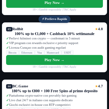
Play Now →
18+ | Gamble responsibly | T&C Apply
⚡ Prelievo Rapido
Rollbit
4.8
★
#3
100% up to €1,000 + Cashback 10% settimanale
Prelievi fulminei con crypto — confermati in 5 minuti
✓
VIP program con rewards esclusive e priority support
✓
Licenza Curaçao con audit gaming regolari
✓
Bitcoin
Ethereum
Visa
Mastercard
USDT
Play Now →
18+ | Gamble responsibly | T&C Apply
BC.Game
4.7
★
#4
180% up to €800 + 100 Free Spins al primo deposito
Piattaforma crypto-native con provably fair gaming
✓
Live chat 24/7 in italiano con supporto dedicato
✓
Giochi esclusivi in-house con RTP competitivi
✓