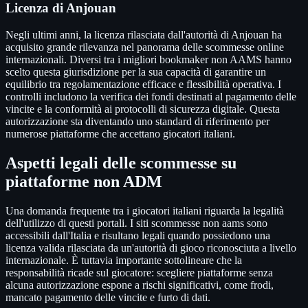
Licenza di Anjouan
Negli ultimi anni, la licenza rilasciata dall'autorità di Anjouan ha
acquisito grande rilevanza nel panorama delle scommesse online
internazionali. Diversi tra i migliori bookmaker non AAMS hanno
scelto questa giurisdizione per la sua capacità di garantire un
equilibrio tra regolamentazione efficace e flessibilità operativa. I
controlli includono la verifica dei fondi destinati al pagamento delle
vincite e la conformità ai protocolli di sicurezza digitale. Questa
autorizzazione sta diventando uno standard di riferimento per
numerose piattaforme che accettano giocatori italiani.
Aspetti legali delle scommesse su
piattaforme non ADM
Una domanda frequente tra i giocatori italiani riguarda la legalità
dell'utilizzo di questi portali. I siti scommesse non aams sono
accessibili dall'Italia e risultano legali quando possiedono una
licenza valida rilasciata da un'autorità di gioco riconosciuta a livello
internazionale. È tuttavia importante sottolineare che la
responsabilità ricade sul giocatore: scegliere piattaforme senza
alcuna autorizzazione espone a rischi significativi, come frodi,
mancato pagamento delle vincite e furto di dati.