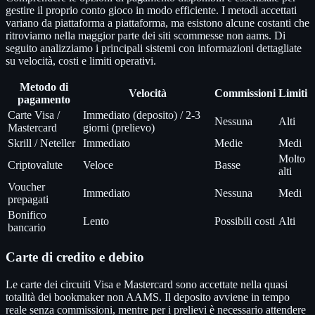
gestire il proprio conto gioco in modo efficiente. I metodi accettati
variano da piattaforma a piattaforma, ma esistono alcune costanti che
ritroviamo nella maggior parte dei siti scommesse non aams. Di
seguito analizziamo i principali sistemi con informazioni dettagliate
su velocità, costi e limiti operativi.
Metodo di
Velocità
Commissioni
Limiti
pagamento
Carte Visa /
Immediato (deposito) / 2-3
Nessuna
Alti
Mastercard
giorni (prelievo)
Skrill / Neteller
Immediato
Medie
Medi
Molto
Criptovalute
Veloce
Basse
alti
Voucher
Immediato
Nessuna
Medi
prepagati
Bonifico
Lento
Possibili costi
Alti
bancario
Carte di credito e debito
Le carte dei circuiti Visa e Mastercard sono accettate nella quasi
totalità dei bookmaker non AAMS. Il deposito avviene in tempo
reale senza commissioni, mentre per i prelievi è necessario attendere