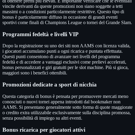
di ottenere premi più elevati. È importante verificare che le eventuali
vincite derivanti da queste promozioni non siano soggette a tetti
massimi o a condizioni particolarmente restrittive. Questo tipo di
bonus è particolarmente diffuso in occasione di grandi eventi
sportivi come finali di Champions League o tornei del Grande Slam.
Programmi fedeltà e livelli VIP
Dopo la registrazione su uno dei siti non AAMS con licenza valida,
i giocatori accumulano punti a ogni ricarica e puntata effettuata.
Questi punti consentono di avanzare nei livelli del programma
fedeltà e di accedere a vantaggi esclusivi come prelievi accelerati,
bonus personalizzati e giri gratuiti per le slot machine. Più si gioca,
maggiori sono i benefici ottenibili.
Promozioni dedicate a sport di nicchia
Questa categoria di bonus è pensata per promuovere mercati meno
conosciuti o nuovi tornei appena introdotti dal bookmaker non
AAMS. Si presentano generalmente sotto forma di quote maggiorate
o credito extra utilizzabile esclusivamente sulla disciplina promossa,
senza possibilità di impiego su altri eventi.
Bonus ricarica per giocatori attivi