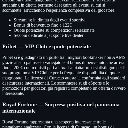
streaming in diretta permette di seguire gli eventi su cui si
scommette, arricchendo l'esperienza complessiva del giocatore.
Streaming in diretta degli eventi sportivi
Bonus di benvenuto fino a 122€
Quote potenziate su competizioni selezionate
Sezioni dedicate a jackpot e live dealer
Pribet — VIP Club e quote potenziate
Pribet si è guadagnato un posto tra i migliori bookmaker non AAMS
grazie al suo palinsesto variegato e al bonus di benvenuto che arriva
fino a 200€ con requisiti pari a 25x. La piattaforma si distingue per il
suo programma VIP Club e per la frequente disponibilità di quote
maggiorate. La licenza di Curaçao attesta la conformità agli standard
di sicurezza internazionali. Le scommesse sugli eSports e le
promozioni per giocatori già registrati completano un'offerta davvero
interessante.
Royal Fortune — Sorpresa positiva nel panorama
internazionale
Royal Fortune rappresenta una scoperta interessante tra le
piattaforme analizzate. Con la licenza di Curaçao, un bonus di