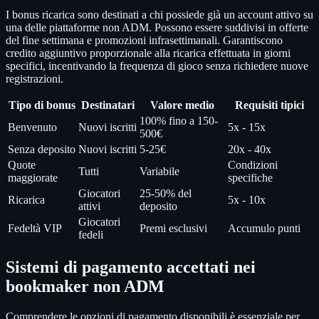
I bonus ricarica sono destinati a chi possiede già un account attivo su
una delle piattaforme non ADM. Possono essere suddivisi in offerte
del fine settimana e promozioni infrasettimanali. Garantiscono
credito aggiuntivo proporzionale alla ricarica effettuata in giorni
specifici, incentivando la frequenza di gioco senza richiedere nuove
registrazioni.
Tipo di bonus
Destinatari
Valore medio
Requisiti tipici
100% fino a 150-
Benvenuto
Nuovi iscritti
5x - 15x
500€
Senza deposito
Nuovi iscritti
5-25€
20x - 40x
Quote
Condizioni
Tutti
Variabile
maggiorate
specifiche
Giocatori
25-50% del
Ricarica
5x - 10x
attivi
deposito
Giocatori
Fedeltà VIP
Premi esclusivi
Accumulo punti
fedeli
Sistemi di pagamento accettati nei
bookmaker non ADM
Comprendere le opzioni di pagamento disponibili è essenziale per