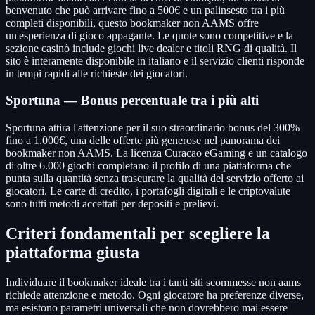
benvenuto che può arrivare fino a 500€ e un palinsesto tra i più
completi disponibili, questo bookmaker non AAMS offre
un'esperienza di gioco appagante. Le quote sono competitive e la
sezione casinò include giochi live dealer e titoli RNG di qualità. Il
sito è interamente disponibile in italiano e il servizio clienti risponde
in tempi rapidi alle richieste dei giocatori.
Sportuna — Bonus percentuale tra i più alti
Sportuna attira l'attenzione per il suo straordinario bonus del 300%
fino a 1.000€, una delle offerte più generose nel panorama dei
bookmaker non AAMS. La licenza Curacao eGaming e un catalogo
di oltre 6.000 giochi completano il profilo di una piattaforma che
punta sulla quantità senza trascurare la qualità del servizio offerto ai
giocatori. Le carte di credito, i portafogli digitali e le criptovalute
sono tutti metodi accettati per depositi e prelievi.
Criteri fondamentali per scegliere la
piattaforma giusta
Individuare il bookmaker ideale tra i tanti siti scommesse non aams
richiede attenzione e metodo. Ogni giocatore ha preferenze diverse,
ma esistono parametri universali che non dovrebbero mai essere