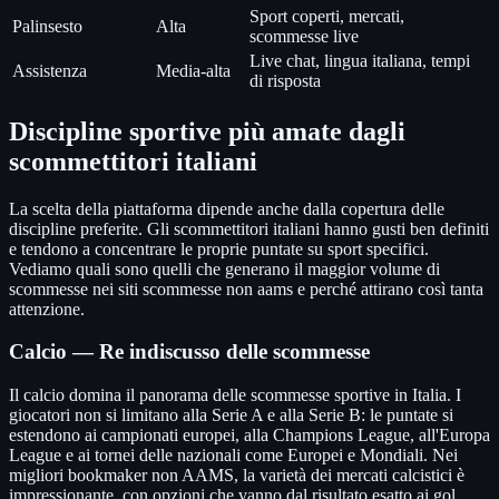
Sport coperti, mercati,
Palinsesto
Alta
scommesse live
Live chat, lingua italiana, tempi
Assistenza
Media-alta
di risposta
Discipline sportive più amate dagli
scommettitori italiani
La scelta della piattaforma dipende anche dalla copertura delle
discipline preferite. Gli scommettitori italiani hanno gusti ben definiti
e tendono a concentrare le proprie puntate su sport specifici.
Vediamo quali sono quelli che generano il maggior volume di
scommesse nei siti scommesse non aams e perché attirano così tanta
attenzione.
Calcio — Re indiscusso delle scommesse
Il calcio domina il panorama delle scommesse sportive in Italia. I
giocatori non si limitano alla Serie A e alla Serie B: le puntate si
estendono ai campionati europei, alla Champions League, all'Europa
League e ai tornei delle nazionali come Europei e Mondiali. Nei
migliori bookmaker non AAMS, la varietà dei mercati calcistici è
impressionante, con opzioni che vanno dal risultato esatto ai gol