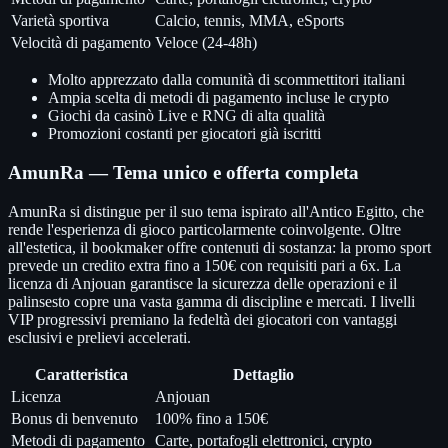
Varietà sportiva
Calcio, tennis, MMA, eSports
Velocità di pagamento
Veloce (24-48h)
Molto apprezzato dalla comunità di scommettitori italiani
Ampia scelta di metodi di pagamento incluse le crypto
Giochi da casinò Live e RNG di alta qualità
Promozioni costanti per giocatori già iscritti
AmunRa — Tema unico e offerta completa
AmunRa si distingue per il suo tema ispirato all'Antico Egitto, che
rende l'esperienza di gioco particolarmente coinvolgente. Oltre
all'estetica, il bookmaker offre contenuti di sostanza: la promo sport
prevede un credito extra fino a 150€ con requisiti pari a 6x. La
licenza di Anjouan garantisce la sicurezza delle operazioni e il
palinsesto copre una vasta gamma di discipline e mercati. I livelli
VIP progressivi premiano la fedeltà dei giocatori con vantaggi
esclusivi e prelievi accelerati.
Caratteristica
Dettaglio
Licenza
Anjouan
Bonus di benvenuto
100% fino a 150€
Metodi di pagamento
Carte, portafogli elettronici, crypto