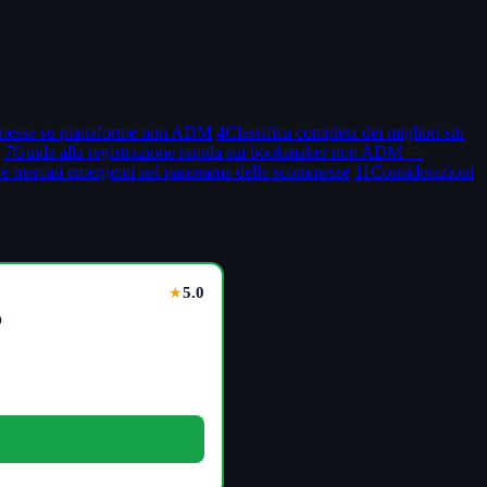
ommesse su piattaforme non ADM
4
Classifica completa dei migliori siti
7
Guida alla registrazione rapida sui bookmaker non ADM —
 e mercati emergenti nel panorama delle scommesse
11
Considerazioni
5.0
★
o