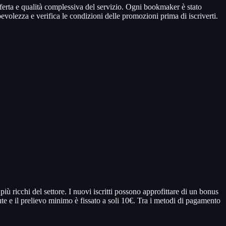
offerta e qualità complessiva del servizio. Ogni bookmaker è stato
volezza e verifica le condizioni delle promozioni prima di iscriverti.
 ricchi del settore. I nuovi iscritti possono approfittare di un bonus
te e il prelievo minimo è fissato a soli 10€. Tra i metodi di pagamento