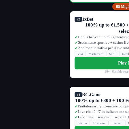
🎰 Migl
1xBet
#2
100% up to €1,500 + 
sele
Bonus benvenuto più generoso de
✓
Scommesse sportive + casino liv
✓
App mobile nativa per iOS e An
✓
Visa
Mastercard
Skrill
Netel
Play
18+ | Gamble resp
BC.Game
#4
180% up to €800 + 100 Fr
Piattaforma crypto-native con p
✓
Live chat 24/7 in italiano con s
✓
Giochi esclusivi in-house con R
✓
Bitcoin
Ethereum
Litecoin