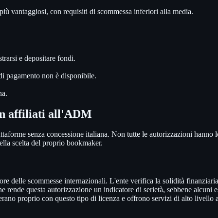
iù vantaggiosi, con requisiti di scommessa inferiori alla media.
trarsi e depositare fondi.
i pagamento non è disponibile.
na.
n affiliati all'ADM
ttaforme senza concessione italiana. Non tutte le autorizzazioni hanno l
nella scelta del proprio bookmaker.
tore delle scommesse internazionali. L'ente verifica la solidità finanziaria d
 che rende questa autorizzazione un indicatore di serietà, sebbene alcuni 
rano proprio con questo tipo di licenza e offrono servizi di alto livello a