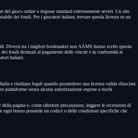
tore del gioco online e impone standard estremamente severi. Un sito
abile dei fondi. Per i giocatori italiani, trovare questa licenza su un
onali. Diversi tra i migliori bookmaker non AAMS hanno scelto questa
a dei fondi destinati al pagamento delle vincite e la conformità ai
ori italiani.
'Italia e risultano legali quando possiedono una licenza valida rilasciata
liere piattaforme senza alcuna autorizzazione espone a rischi
r della pagina e, come ulteriore precauzione, leggere le recensioni di
che ogni bonus possiede un codice o delle condizioni specifiche che