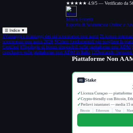
★★★★★
4.9/5 — Verificato da 56
Marco Ferretti
Esperto di Scommesse Online e An
☰
Indice
▼
1
Vantaggi e svantaggi dei siti scommesse non aams
2
Licenze internaz
scommesse non aams 2026
5
Criteri fondamentali per scegliere la piat
Certified
8
Tipologie di bonus disponibili sulle piattaforme non ADM
conclusive sulle piattaforme non ADM in Italia
12
Domande frequent
Piattaforme Non AAMS
Stake
#1
Licenza Curaçao — piattaforma ve
✓
Crypto-friendly con Bitcoin, Et
✓
Prelievi istantanei — media 15 
✓
Bitcoin
Ethereum
Visa
Mast