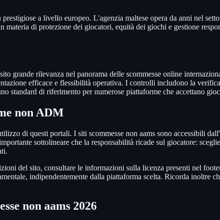
 prestigiose a livello europeo. L'agenzia maltese opera da anni nel set
n materia di protezione dei giocatori, equità dei giochi e gestione respons
acquisito grande rilevanza nel panorama delle scommesse online internazi
ntazione efficace e flessibilità operativa. I controlli includono la verific
uno standard di riferimento per numerose piattaforme che accettano giocat
forme non ADM
utilizzo di questi portali. I siti scommesse non aams sono accessibili dall
a importante sottolineare che la responsabilità ricade sul giocatore: sceg
ti.
oni del sito, consultare le informazioni sulla licenza presenti nel foote
ndamentale, indipendentemente dalla piattaforma scelta. Ricorda inoltre 
messe non aams 2026