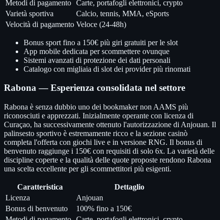
Metodi di pagamento
Carte, portafogli elettronici, crypto
Varietà sportiva
Calcio, tennis, MMA, eSports
Velocità di pagamento
Veloce (24-48h)
Bonus sport fino a 150€ più giri gratuiti per le slot
App mobile dedicata per scommettere ovunque
Sistemi avanzati di protezione dei dati personali
Catalogo con migliaia di slot dei provider più rinomati
Rabona — Esperienza consolidata nel settore
Rabona è senza dubbio uno dei bookmaker non AAMS più
riconosciuti e apprezzati. Inizialmente operante con licenza di
Curaçao, ha successivamente ottenuto l'autorizzazione di Anjouan. Il
palinsesto sportivo è estremamente ricco e la sezione casinò
completa l'offerta con giochi live e in versione RNG. Il bonus di
benvenuto raggiunge i 150€ con requisiti di solo 6x. La varietà delle
discipline coperte e la qualità delle quote proposte rendono Rabona
una scelta eccellente per gli scommettitori più esigenti.
Caratteristica
Dettaglio
Licenza
Anjouan
Bonus di benvenuto
100% fino a 150€
Metodi di pagamento
Carte, portafogli elettronici, crypto