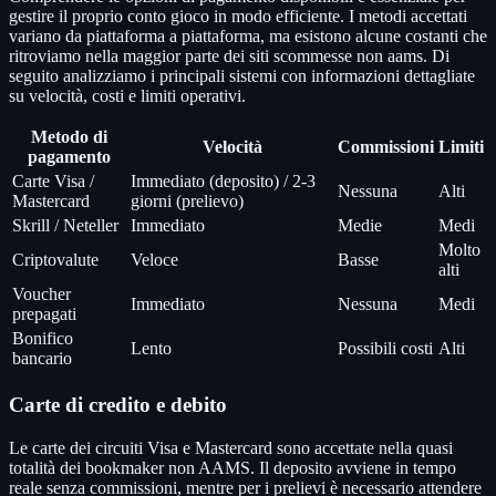
gestire il proprio conto gioco in modo efficiente. I metodi accettati
variano da piattaforma a piattaforma, ma esistono alcune costanti che
ritroviamo nella maggior parte dei siti scommesse non aams. Di
seguito analizziamo i principali sistemi con informazioni dettagliate
su velocità, costi e limiti operativi.
Metodo di
Velocità
Commissioni
Limiti
pagamento
Carte Visa /
Immediato (deposito) / 2-3
Nessuna
Alti
Mastercard
giorni (prelievo)
Skrill / Neteller
Immediato
Medie
Medi
Molto
Criptovalute
Veloce
Basse
alti
Voucher
Immediato
Nessuna
Medi
prepagati
Bonifico
Lento
Possibili costi
Alti
bancario
Carte di credito e debito
Le carte dei circuiti Visa e Mastercard sono accettate nella quasi
totalità dei bookmaker non AAMS. Il deposito avviene in tempo
reale senza commissioni, mentre per i prelievi è necessario attendere