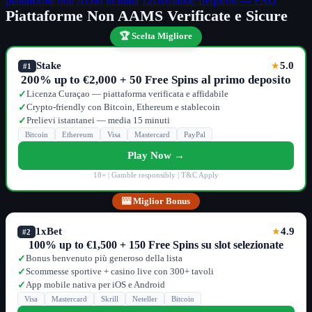
piattaforme non ADM in Italia
12
Domande frequenti — FAQ
Piattaforme Non AAMS Verificate e Sicure
🏆 Scelta Migliore
Stake
5.0
★
#1
200% up to €2,000 + 50 Free Spins al primo deposito
Licenza Curaçao — piattaforma verificata e affidabile
✓
Crypto-friendly con Bitcoin, Ethereum e stablecoin
✓
Prelievi istantanei — media 15 minuti
✓
Bitcoin
Ethereum
Visa
Mastercard
PayPal
Play Now →
18+ | Gamble responsibly | T&C Apply
🎰 Miglior Bonus
1xBet
4.9
★
#2
100% up to €1,500 + 150 Free Spins su slot selezionate
Bonus benvenuto più generoso della lista
✓
Scommesse sportive + casino live con 300+ tavoli
✓
App mobile nativa per iOS e Android
✓
Visa
Mastercard
Skrill
Neteller
Bitcoin