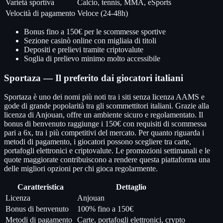
Varietà sportiva
Calcio, tennis, MMA, eSports
Velocità di pagamento
Veloce (24-48h)
Bonus fino a 150€ per le scommesse sportive
Sezione casinò online con migliaia di titoli
Depositi e prelievi tramite criptovalute
Soglia di prelievo minimo molto accessibile
Sportaza — Il preferito dai giocatori italiani
Sportaza è uno dei nomi più noti tra i siti senza licenza AAMS e
gode di grande popolarità tra gli scommettitori italiani. Grazie alla
licenza di Anjouan, offre un ambiente sicuro e regolamentato. Il
bonus di benvenuto raggiunge i 150€ con requisiti di scommessa
pari a 6x, tra i più competitivi del mercato. Per quanto riguarda i
metodi di pagamento, i giocatori possono scegliere tra carte,
portafogli elettronici e criptovalute. Le promozioni settimanali e le
quote maggiorate contribuiscono a rendere questa piattaforma una
delle migliori opzioni per chi gioca regolarmente.
Caratteristica
Dettaglio
Licenza
Anjouan
Bonus di benvenuto
100% fino a 150€
Metodi di pagamento
Carte, portafogli elettronici, crypto