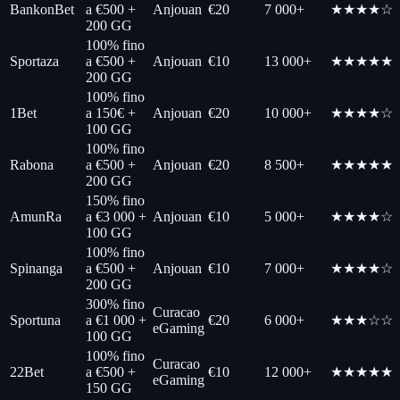
BankonBet
a €500 +
Anjouan
€20
7 000+
★★★★☆
200 GG
100% fino
Sportaza
a €500 +
Anjouan
€10
13 000+
★★★★★
200 GG
100% fino
1Bet
a 150€ +
Anjouan
€20
10 000+
★★★★☆
100 GG
100% fino
Rabona
a €500 +
Anjouan
€20
8 500+
★★★★★
200 GG
150% fino
AmunRa
a €3 000 +
Anjouan
€10
5 000+
★★★★☆
100 GG
100% fino
Spinanga
a €500 +
Anjouan
€10
7 000+
★★★★☆
200 GG
300% fino
Curacao
Sportuna
a €1 000 +
€20
6 000+
★★★☆☆
eGaming
100 GG
100% fino
Curacao
22Bet
a €500 +
€10
12 000+
★★★★★
eGaming
150 GG