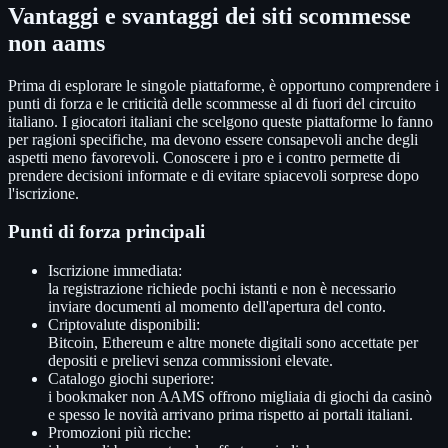
Vantaggi e svantaggi dei siti scommesse
non aams
Prima di esplorare le singole piattaforme, è opportuno comprendere i
punti di forza e le criticità delle scommesse al di fuori del circuito
italiano. I giocatori italiani che scelgono queste piattaforme lo fanno
per ragioni specifiche, ma devono essere consapevoli anche degli
aspetti meno favorevoli. Conoscere i pro e i contro permette di
prendere decisioni informate e di evitare spiacevoli sorprese dopo
l'iscrizione.
Punti di forza principali
Iscrizione immediata:
la registrazione richiede pochi istanti e non è necessario
inviare documenti al momento dell'apertura del conto.
Criptovalute disponibili:
Bitcoin, Ethereum e altre monete digitali sono accettate per
depositi e prelievi senza commissioni elevate.
Catalogo giochi superiore:
i bookmaker non AAMS offrono migliaia di giochi da casinò
e spesso le novità arrivano prima rispetto ai portali italiani.
Promozioni più ricche: