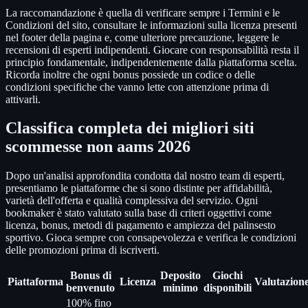
La raccomandazione è quella di verificare sempre i Termini e le
Condizioni del sito, consultare le informazioni sulla licenza presenti
nel footer della pagina e, come ulteriore precauzione, leggere le
recensioni di esperti indipendenti. Giocare con responsabilità resta il
principio fondamentale, indipendentemente dalla piattaforma scelta.
Ricorda inoltre che ogni bonus possiede un codice o delle
condizioni specifiche che vanno lette con attenzione prima di
attivarli.
Classifica completa dei migliori siti
scommesse non aams 2026
Dopo un'analisi approfondita condotta dal nostro team di esperti,
presentiamo le piattaforme che si sono distinte per affidabilità,
varietà dell'offerta e qualità complessiva del servizio. Ogni
bookmaker è stato valutato sulla base di criteri oggettivi come
licenza, bonus, metodi di pagamento e ampiezza del palinsesto
sportivo. Gioca sempre con consapevolezza e verifica le condizioni
delle promozioni prima di iscriverti.
Bonus di
Deposito
Giochi
Piattaforma
Licenza
Valutazion
benvenuto
minimo
disponibili
100% fino