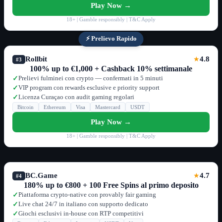
Play Now →
18+ | Gamble responsibly | T&C Apply
⚡ Prelievo Rapido
Rollbit
4.8
★
#3
100% up to €1,000 + Cashback 10% settimanale
Prelievi fulminei con crypto — confermati in 5 minuti
✓
VIP program con rewards esclusive e priority support
✓
Licenza Curaçao con audit gaming regolari
✓
Bitcoin
Ethereum
Visa
Mastercard
USDT
Play Now →
18+ | Gamble responsibly | T&C Apply
BC.Game
4.7
★
#4
180% up to €800 + 100 Free Spins al primo deposito
Piattaforma crypto-native con provably fair gaming
✓
Live chat 24/7 in italiano con supporto dedicato
✓
Giochi esclusivi in-house con RTP competitivi
✓