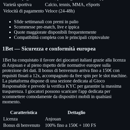
Varietà sportiva
Calcio, tennis, MMA, eSports
Velocità di pagamento
Veloce (24-48h)
Sfide settimanali con premi in palio
Scommesse pre-match, live e ippica
Quote maggiorate disponibili frequentemente
Compatibilità completa con le principali criptovalute
1Bet — Sicurezza e conformità europea
1Bet ha conquistato il favore dei giocatori italiani grazie alla licenza
di Anjouan e al pieno rispetto delle normative europee sulla
protezione dei dati. Il bonus di benvenuto arriva fino a 150€ con
requisiti fissati a 12x, accompagnato da free spin per le slot machine.
La piattaforma dispone di una sezione dedicata al Gioco
Responsabile e prevede la verifica KYC per garantire la massima
trasparenza. I giocatori possono scaricare l'app dedicata per
scommettere comodamente da dispositivi mobili in qualsiasi
momento.
Caratteristica
Dettaglio
Licenza
Anjouan
Bonus di benvenuto
100% fino a 150€ + 100 FS