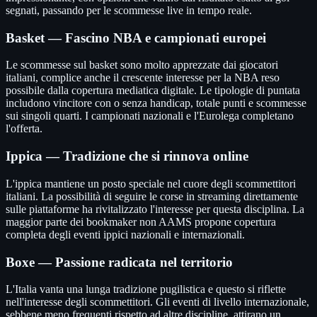
segnati, passando per le scommesse live in tempo reale.
Basket — Fascino NBA e campionati europei
Le scommesse sul basket sono molto apprezzate dai giocatori
italiani, complice anche il crescente interesse per la NBA reso
possibile dalla copertura mediatica digitale. Le tipologie di puntata
includono vincitore con o senza handicap, totale punti e scommesse
sui singoli quarti. I campionati nazionali e l'Eurolega completano
l'offerta.
Ippica — Tradizione che si rinnova online
L'ippica mantiene un posto speciale nel cuore degli scommettitori
italiani. La possibilità di seguire le corse in streaming direttamente
sulle piattaforme ha rivitalizzato l'interesse per questa disciplina. La
maggior parte dei bookmaker non AAMS propone copertura
completa degli eventi ippici nazionali e internazionali.
Boxe — Passione radicata nel territorio
L'Italia vanta una lunga tradizione pugilistica e questo si riflette
nell'interesse degli scommettitori. Gli eventi di livello internazionale,
sebbene meno frequenti rispetto ad altre discipline, attirano un