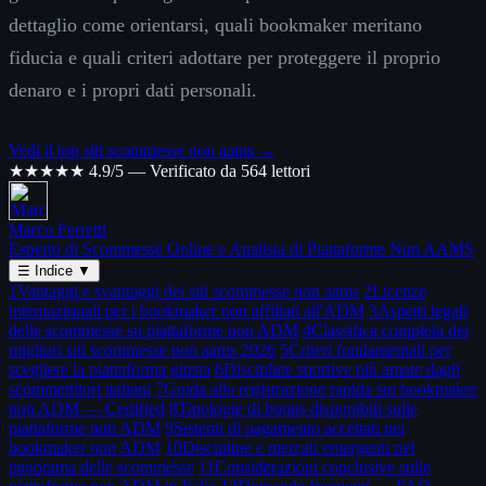
dettaglio come orientarsi, quali bookmaker meritano
fiducia e quali criteri adottare per proteggere il proprio
denaro e i propri dati personali.
Vedi il top siti scommesse non aams →
★★★★★
4.9/5 — Verificato da 564 lettori
Marco Ferretti
Esperto di Scommesse Online e Analista di Piattaforme Non AAMS
☰
Indice
▼
1
Vantaggi e svantaggi dei siti scommesse non aams
2
Licenze
internazionali per i bookmaker non affiliati all'ADM
3
Aspetti legali
delle scommesse su piattaforme non ADM
4
Classifica completa dei
migliori siti scommesse non aams 2026
5
Criteri fondamentali per
scegliere la piattaforma giusta
6
Discipline sportive più amate dagli
scommettitori italiani
7
Guida alla registrazione rapida sui bookmaker
non ADM — Certified
8
Tipologie di bonus disponibili sulle
piattaforme non ADM
9
Sistemi di pagamento accettati nei
bookmaker non ADM
10
Discipline e mercati emergenti nel
panorama delle scommesse
11
Considerazioni conclusive sulle