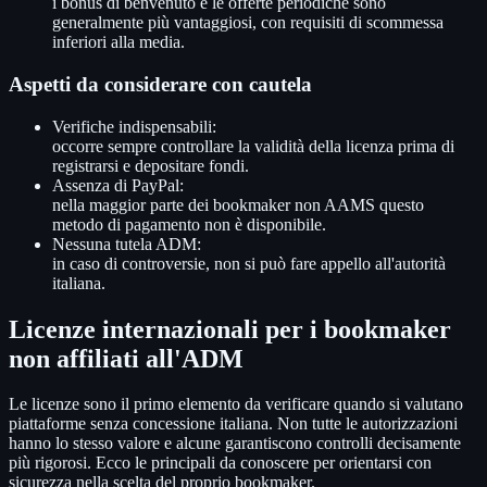
i bonus di benvenuto e le offerte periodiche sono
generalmente più vantaggiosi, con requisiti di scommessa
inferiori alla media.
Aspetti da considerare con cautela
Verifiche indispensabili:
occorre sempre controllare la validità della licenza prima di
registrarsi e depositare fondi.
Assenza di PayPal:
nella maggior parte dei bookmaker non AAMS questo
metodo di pagamento non è disponibile.
Nessuna tutela ADM:
in caso di controversie, non si può fare appello all'autorità
italiana.
Licenze internazionali per i bookmaker
non affiliati all'ADM
Le licenze sono il primo elemento da verificare quando si valutano
piattaforme senza concessione italiana. Non tutte le autorizzazioni
hanno lo stesso valore e alcune garantiscono controlli decisamente
più rigorosi. Ecco le principali da conoscere per orientarsi con
sicurezza nella scelta del proprio bookmaker.