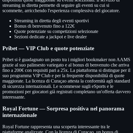
streaming in diretta permette di seguire gli eventi su cui si
scommette, arricchendo l'esperienza complessiva del giocatore.
Streaming in diretta degli eventi sportivi
Bonus di benvenuto fino a 122€
Quote potenziate su competizioni selezionate
Sezioni dedicate a jackpot e live dealer
Pribet — VIP Club e quote potenziate
Pribet si è guadagnato un posto tra i migliori bookmaker non AAMS
grazie al suo palinsesto variegato e al bonus di benvenuto che arriva
fino a 200€ con requisiti pari a 25x. La piattaforma si distingue per il
suo programma VIP Club e per la frequente disponibilità di quote
maggiorate. La licenza di Curaçao attesta la conformità agli standard
di sicurezza internazionali. Le scommesse sugli eSports e le
promozioni per giocatori già registrati completano un'offerta davvero
interessante.
Royal Fortune — Sorpresa positiva nel panorama
internazionale
Royal Fortune rappresenta una scoperta interessante tra le
piattaforme analizzate. Con la licenza di Curaçao, un bonus di