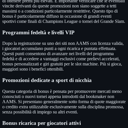
di ottenere premi più elevati. È importante verificare che le eventuali
vincite derivanti da queste promozioni non siano soggette a tetti
massimi o a condizioni particolarmente restrittive. Questo tipo di
bonus è particolarmente diffuso in occasione di grandi eventi
sportivi come finali di Champions League o tornei del Grande Slam.
Programmi fedeltà e livelli VIP
Dopo la registrazione su uno dei siti non AAMS con licenza valida,
i giocatori accumulano punti a ogni ricarica e puntata effettuata.
Questi punti consentono di avanzare nei livelli del programma
fedeltà e di accedere a vantaggi esclusivi come prelievi accelerati,
bonus personalizzati e giri gratuiti per le slot machine. Più si gioca,
maggiori sono i benefici ottenibili.
Promozioni dedicate a sport di nicchia
Questa categoria di bonus è pensata per promuovere mercati meno
conosciuti o nuovi tornei appena introdotti dal bookmaker non
AAMS. Si presentano generalmente sotto forma di quote maggiorate
o credito extra utilizzabile esclusivamente sulla disciplina promossa,
senza possibilità di impiego su altri eventi.
Bonus ricarica per giocatori attivi