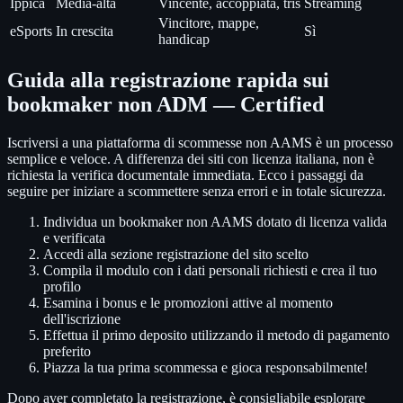
Ippica
Media-alta
Vincente, accoppiata, tris
Streaming
Vincitore, mappe,
eSports
In crescita
Sì
handicap
Guida alla registrazione rapida sui
bookmaker non ADM — Certified
Iscriversi a una piattaforma di scommesse non AAMS è un processo
semplice e veloce. A differenza dei siti con licenza italiana, non è
richiesta la verifica documentale immediata. Ecco i passaggi da
seguire per iniziare a scommettere senza errori e in totale sicurezza.
Individua un bookmaker non AAMS dotato di licenza valida
e verificata
Accedi alla sezione registrazione del sito scelto
Compila il modulo con i dati personali richiesti e crea il tuo
profilo
Esamina i bonus e le promozioni attive al momento
dell'iscrizione
Effettua il primo deposito utilizzando il metodo di pagamento
preferito
Piazza la tua prima scommessa e gioca responsabilmente!
Dopo aver completato la registrazione, è consigliabile esplorare