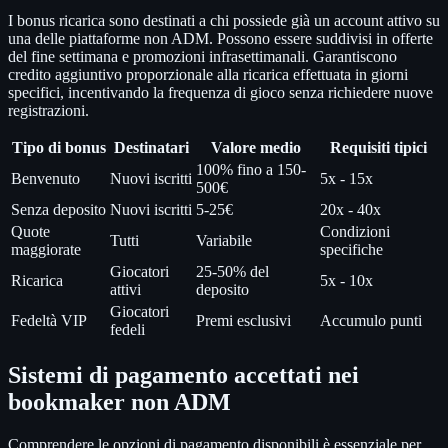
I bonus ricarica sono destinati a chi possiede già un account attivo su
una delle piattaforme non ADM. Possono essere suddivisi in offerte
del fine settimana e promozioni infrasettimanali. Garantiscono
credito aggiuntivo proporzionale alla ricarica effettuata in giorni
specifici, incentivando la frequenza di gioco senza richiedere nuove
registrazioni.
Tipo di bonus
Destinatari
Valore medio
Requisiti tipici
100% fino a 150-
Benvenuto
Nuovi iscritti
5x - 15x
500€
Senza deposito
Nuovi iscritti
5-25€
20x - 40x
Quote
Condizioni
Tutti
Variabile
maggiorate
specifiche
Giocatori
25-50% del
Ricarica
5x - 10x
attivi
deposito
Giocatori
Fedeltà VIP
Premi esclusivi
Accumulo punti
fedeli
Sistemi di pagamento accettati nei
bookmaker non ADM
Comprendere le opzioni di pagamento disponibili è essenziale per