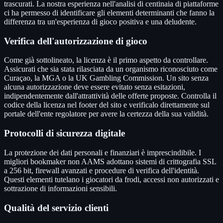
trascurati. La nostra esperienza nell'analisi di centinaia di piattaforme
ci ha permesso di identificare gli elementi determinanti che fanno la
differenza tra un'esperienza di gioco positiva e una deludente.
Verifica dell'autorizzazione di gioco
Come già sottolineato, la licenza è il primo aspetto da controllare.
Assicurati che sia stata rilasciata da un organismo riconosciuto come
Curaçao, la MGA o la UK Gambling Commission. Un sito senza
alcuna autorizzazione deve essere evitato senza esitazioni,
indipendentemente dall'attrattività delle offerte proposte. Controlla il
codice della licenza nel footer del sito e verificalo direttamente sul
portale dell'ente regolatore per avere la certezza della sua validità.
Protocolli di sicurezza digitale
La protezione dei dati personali e finanziari è imprescindibile. I
migliori bookmaker non AAMS adottano sistemi di crittografia SSL
a 256 bit, firewall avanzati e procedure di verifica dell'identità.
Questi elementi tutelano i giocatori da frodi, accessi non autorizzati e
sottrazione di informazioni sensibili.
Qualità del servizio clienti