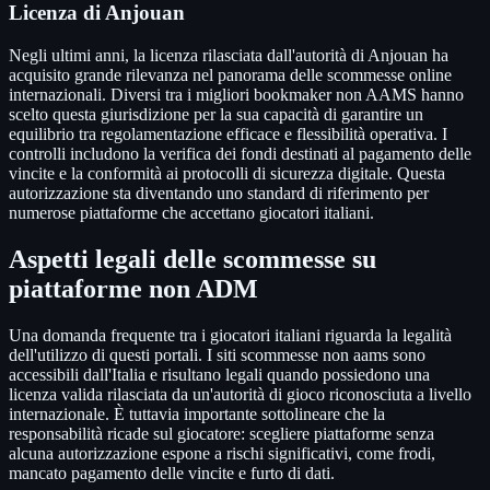
Licenza di Anjouan
Negli ultimi anni, la licenza rilasciata dall'autorità di Anjouan ha
acquisito grande rilevanza nel panorama delle scommesse online
internazionali. Diversi tra i migliori bookmaker non AAMS hanno
scelto questa giurisdizione per la sua capacità di garantire un
equilibrio tra regolamentazione efficace e flessibilità operativa. I
controlli includono la verifica dei fondi destinati al pagamento delle
vincite e la conformità ai protocolli di sicurezza digitale. Questa
autorizzazione sta diventando uno standard di riferimento per
numerose piattaforme che accettano giocatori italiani.
Aspetti legali delle scommesse su
piattaforme non ADM
Una domanda frequente tra i giocatori italiani riguarda la legalità
dell'utilizzo di questi portali. I siti scommesse non aams sono
accessibili dall'Italia e risultano legali quando possiedono una
licenza valida rilasciata da un'autorità di gioco riconosciuta a livello
internazionale. È tuttavia importante sottolineare che la
responsabilità ricade sul giocatore: scegliere piattaforme senza
alcuna autorizzazione espone a rischi significativi, come frodi,
mancato pagamento delle vincite e furto di dati.