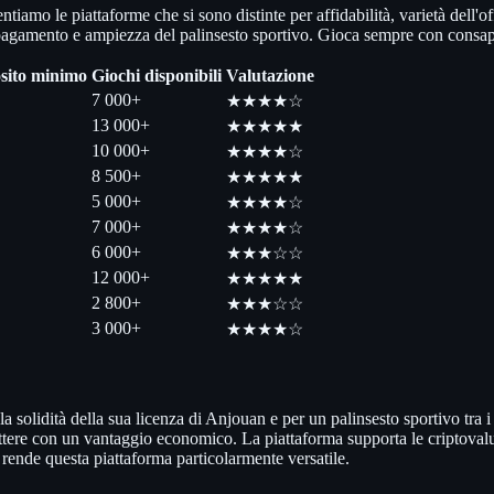
tiamo le piattaforme che si sono distinte per affidabilità, varietà dell'
i pagamento e ampiezza del palinsesto sportivo. Gioca sempre con consape
sito minimo
Giochi disponibili
Valutazione
7 000+
★★★★☆
13 000+
★★★★★
10 000+
★★★★☆
8 500+
★★★★★
5 000+
★★★★☆
7 000+
★★★★☆
6 000+
★★★☆☆
12 000+
★★★★★
2 800+
★★★☆☆
3 000+
★★★★☆
dità della sua licenza di Anjouan e per un palinsesto sportivo tra i più
ettere con un vantaggio economico. La piattaforma supporta le criptovalu
he rende questa piattaforma particolarmente versatile.