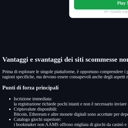
Play
18+ | Gamble resp
Vantaggi e svantaggi dei siti scommesse n
Prima di esplorare le singole piattaforme, è opportuno comprendere i pun
ragioni specifiche, ma devono essere consapevoli anche degli aspetti m
Punti di forza principali
Iscrizione immediata:
la registrazione richiede pochi istanti e non è necessario invia
Criptovalute disponibili:
Bitcoin, Ethereum e altre monete digitali sono accettate per dep
Catalogo giochi superiore:
i bookmaker non AAMS offrono migliaia di giochi da casinò e spes