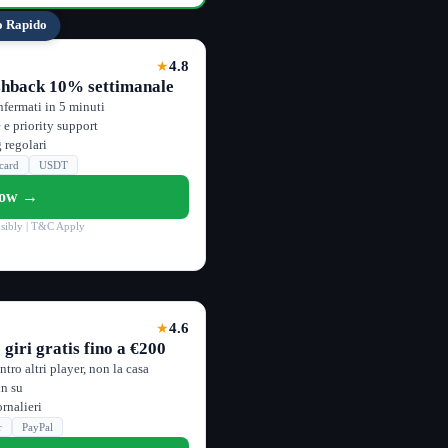
o Rapido
4.8
★
shback 10% settimanale
nfermati in 5 minuti
e priority support
 regolari
card
USDT
Now →
sibly | T&C Apply
4.6
★
iri gratis fino a €200
ro altri player, non la casa
n su
rnalieri
r
PayPal