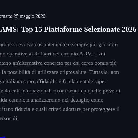
rnato: 25 maggio 2026
AMS: Top 15 Piattaforme Selezionate 2026
line si evolve costantemente e sempre più giocatori
rme operative al di fuori del circuito ADM. I siti
ano un'alternativa concreta per chi cerca bonus più
 la possibilità di utilizzare criptovalute. Tuttavia, non
za italiana sono affidabili: è fondamentale saper
e da enti internazionali riconosciuti da quelle prive di
guida completa analizzeremo nel dettaglio come
tano fiducia e quali criteri adottare per proteggere il
ersonali.
ms →