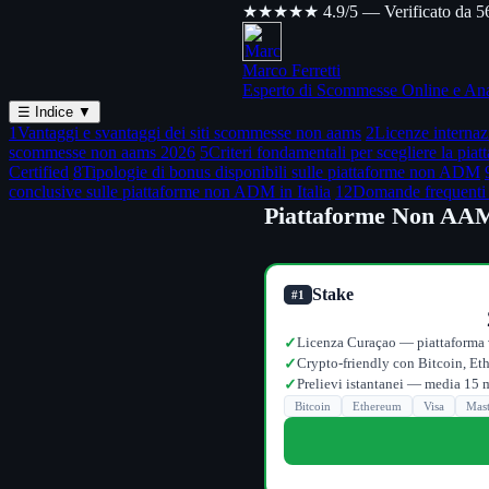
★★★★★
4.9/5 — Verificato da 56
Marco Ferretti
Esperto di Scommesse Online e An
☰
Indice
▼
1
Vantaggi e svantaggi dei siti scommesse non aams
2
Licenze internaz
scommesse non aams 2026
5
Criteri fondamentali per scegliere la piat
Certified
8
Tipologie di bonus disponibili sulle piattaforme non ADM
conclusive sulle piattaforme non ADM in Italia
12
Domande frequent
Piattaforme Non AAMS
Stake
#1
Licenza Curaçao — piattaforma ve
✓
Crypto-friendly con Bitcoin, Et
✓
Prelievi istantanei — media 15 
✓
Bitcoin
Ethereum
Visa
Mast