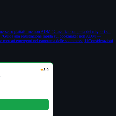
ommesse su piattaforme non ADM
4
Classifica completa dei migliori siti
7
Guida alla registrazione rapida sui bookmaker non ADM —
 e mercati emergenti nel panorama delle scommesse
11
Considerazioni
5.0
★
o