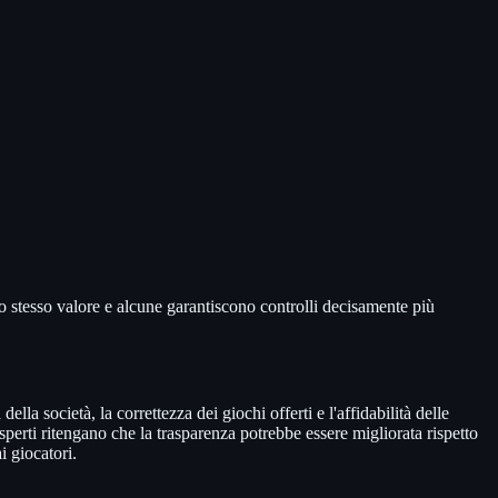
o stesso valore e alcune garantiscono controlli decisamente più
ella società, la correttezza dei giochi offerti e l'affidabilità delle
esperti ritengano che la trasparenza potrebbe essere migliorata rispetto
i giocatori.