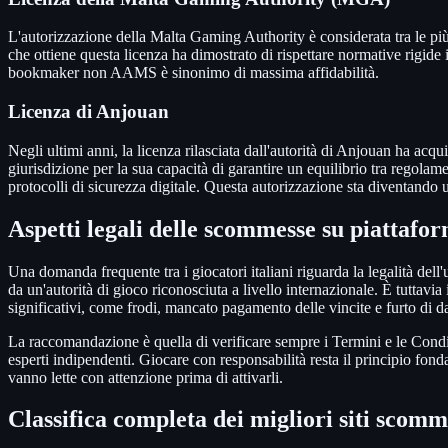
L'autorizzazione della Malta Gaming Authority è considerata tra le più
che ottiene questa licenza ha dimostrato di rispettare normative rigide i
bookmaker non AAMS è sinonimo di massima affidabilità.
Licenza di Anjouan
Negli ultimi anni, la licenza rilasciata dall'autorità di Anjouan ha 
giurisdizione per la sua capacità di garantire un equilibrio tra regolame
protocolli di sicurezza digitale. Questa autorizzazione sta diventando 
Aspetti legali delle scommesse su piatta
Una domanda frequente tra i giocatori italiani riguarda la legalità dell'
da un'autorità di gioco riconosciuta a livello internazionale. È tuttavi
significativi, come frodi, mancato pagamento delle vincite e furto di da
La raccomandazione è quella di verificare sempre i Termini e le Condizi
esperti indipendenti. Giocare con responsabilità resta il principio fo
vanno lette con attenzione prima di attivarli.
Classifica completa dei migliori siti scom