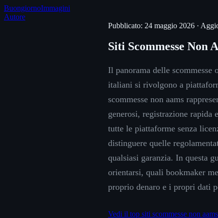
Buongiorno
Immagini
Autore
Pubblicato: 24 maggio 2026
·
Aggio
Siti Scommesse Non A
Il panorama delle scommesse on
italiani si rivolgono a piattafo
scommesse non aams rappresent
generosi, registrazione rapida e
tutte le piattaforme senza licen
distinguere quelle regolamentat
qualsiasi garanzia. In questa 
orientarsi, quali bookmaker meri
proprio denaro e i propri dati p
Vedi il top siti scommesse non aa