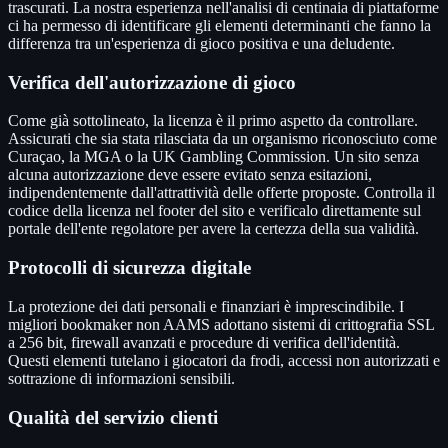
trascurati. La nostra esperienza nell'analisi di centinaia di piattaforme
ci ha permesso di identificare gli elementi determinanti che fanno la
differenza tra un'esperienza di gioco positiva e una deludente.
Verifica dell'autorizzazione di gioco
Come già sottolineato, la licenza è il primo aspetto da controllare.
Assicurati che sia stata rilasciata da un organismo riconosciuto come
Curaçao, la MGA o la UK Gambling Commission. Un sito senza
alcuna autorizzazione deve essere evitato senza esitazioni,
indipendentemente dall'attrattività delle offerte proposte. Controlla il
codice della licenza nel footer del sito e verificalo direttamente sul
portale dell'ente regolatore per avere la certezza della sua validità.
Protocolli di sicurezza digitale
La protezione dei dati personali e finanziari è imprescindibile. I
migliori bookmaker non AAMS adottano sistemi di crittografia SSL
a 256 bit, firewall avanzati e procedure di verifica dell'identità.
Questi elementi tutelano i giocatori da frodi, accessi non autorizzati e
sottrazione di informazioni sensibili.
Qualità del servizio clienti