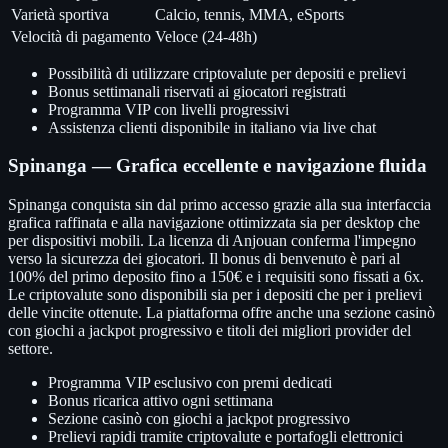
Varietà sportiva
Calcio, tennis, MMA, eSports
Velocità di pagamento
Veloce (24-48h)
Possibilità di utilizzare criptovalute per depositi e prelievi
Bonus settimanali riservati ai giocatori registrati
Programma VIP con livelli progressivi
Assistenza clienti disponibile in italiano via live chat
Spinanga — Grafica eccellente e navigazione fluida
Spinanga conquista sin dal primo accesso grazie alla sua interfaccia
grafica raffinata e alla navigazione ottimizzata sia per desktop che
per dispositivi mobili. La licenza di Anjouan conferma l'impegno
verso la sicurezza dei giocatori. Il bonus di benvenuto è pari al
100% del primo deposito fino a 150€ e i requisiti sono fissati a 6x.
Le criptovalute sono disponibili sia per i depositi che per i prelievi
delle vincite ottenute. La piattaforma offre anche una sezione casinò
con giochi a jackpot progressivo e titoli dei migliori provider del
settore.
Programma VIP esclusivo con premi dedicati
Bonus ricarica attivo ogni settimana
Sezione casinò con giochi a jackpot progressivo
Prelievi rapidi tramite criptovalute e portafogli elettronici