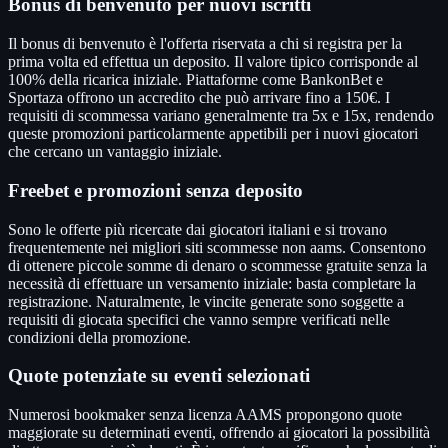
Bonus di benvenuto per nuovi iscritti
Il bonus di benvenuto è l'offerta riservata a chi si registra per la
prima volta ed effettua un deposito. Il valore tipico corrisponde al
100% della ricarica iniziale. Piattaforme come BankonBet e
Sportaza offrono un accredito che può arrivare fino a 150€. I
requisiti di scommessa variano generalmente tra 5x e 15x, rendendo
queste promozioni particolarmente appetibili per i nuovi giocatori
che cercano un vantaggio iniziale.
Freebet e promozioni senza deposito
Sono le offerte più ricercate dai giocatori italiani e si trovano
frequentemente nei migliori siti scommesse non aams. Consentono
di ottenere piccole somme di denaro o scommesse gratuite senza la
necessità di effettuare un versamento iniziale: basta completare la
registrazione. Naturalmente, le vincite generate sono soggette a
requisiti di giocata specifici che vanno sempre verificati nelle
condizioni della promozione.
Quote potenziate su eventi selezionati
Numerosi bookmaker senza licenza AAMS propongono quote
maggiorate su determinati eventi, offrendo ai giocatori la possibilità