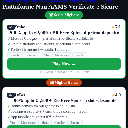
piattaforme non ADM in Italia
12
Domande frequenti — FAQ
Piattaforme Non AAMS Verificate e Sicure
🏆 Scelta Migliore
Stake
5.0
★
#1
200% up to €2,000 + 50 Free Spins al primo deposito
Licenza Curaçao — piattaforma verificata e affidabile
✓
Crypto-friendly con Bitcoin, Ethereum e stablecoin
✓
Prelievi istantanei — media 15 minuti
✓
Bitcoin
Ethereum
Visa
Mastercard
PayPal
Play Now →
18+ | Gamble responsibly | T&C Apply
🎰 Miglior Bonus
1xBet
4.9
★
#2
100% up to €1,500 + 150 Free Spins su slot selezionate
Bonus benvenuto più generoso della lista
✓
Scommesse sportive + casino live con 300+ tavoli
✓
App mobile nativa per iOS e Android
✓
Visa
Mastercard
Skrill
Neteller
Bitcoin