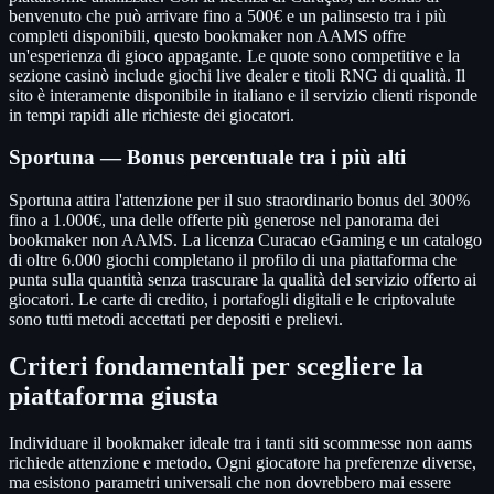
benvenuto che può arrivare fino a 500€ e un palinsesto tra i più
completi disponibili, questo bookmaker non AAMS offre
un'esperienza di gioco appagante. Le quote sono competitive e la
sezione casinò include giochi live dealer e titoli RNG di qualità. Il
sito è interamente disponibile in italiano e il servizio clienti risponde
in tempi rapidi alle richieste dei giocatori.
Sportuna — Bonus percentuale tra i più alti
Sportuna attira l'attenzione per il suo straordinario bonus del 300%
fino a 1.000€, una delle offerte più generose nel panorama dei
bookmaker non AAMS. La licenza Curacao eGaming e un catalogo
di oltre 6.000 giochi completano il profilo di una piattaforma che
punta sulla quantità senza trascurare la qualità del servizio offerto ai
giocatori. Le carte di credito, i portafogli digitali e le criptovalute
sono tutti metodi accettati per depositi e prelievi.
Criteri fondamentali per scegliere la
piattaforma giusta
Individuare il bookmaker ideale tra i tanti siti scommesse non aams
richiede attenzione e metodo. Ogni giocatore ha preferenze diverse,
ma esistono parametri universali che non dovrebbero mai essere