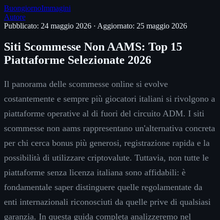
Buongiorno
Immagini
Autore
Pubblicato: 24 maggio 2026
·
Aggiornato: 25 maggio 2026
Siti Scommesse Non AAMS: Top 15
Piattaforme Selezionate 2026
Il panorama delle scommesse online si evolve
costantemente e sempre più giocatori italiani si rivolgono a
piattaforme operative al di fuori del circuito ADM. I siti
scommesse non aams rappresentano un'alternativa concreta
per chi cerca bonus più generosi, registrazione rapida e la
possibilità di utilizzare criptovalute. Tuttavia, non tutte le
piattaforme senza licenza italiana sono affidabili: è
fondamentale saper distinguere quelle regolamentate da
enti internazionali riconosciuti da quelle prive di qualsiasi
garanzia. In questa guida completa analizzeremo nel