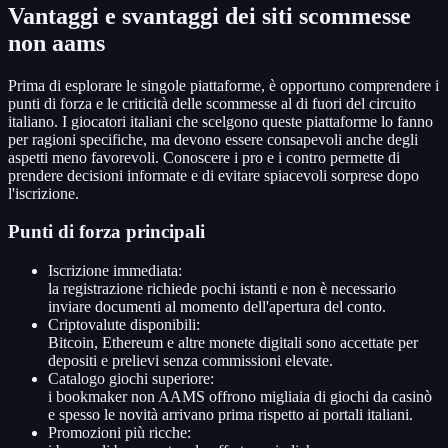
Vantaggi e svantaggi dei siti scommesse
non aams
Prima di esplorare le singole piattaforme, è opportuno comprendere i
punti di forza e le criticità delle scommesse al di fuori del circuito
italiano. I giocatori italiani che scelgono queste piattaforme lo fanno
per ragioni specifiche, ma devono essere consapevoli anche degli
aspetti meno favorevoli. Conoscere i pro e i contro permette di
prendere decisioni informate e di evitare spiacevoli sorprese dopo
l'iscrizione.
Punti di forza principali
Iscrizione immediata:
la registrazione richiede pochi istanti e non è necessario
inviare documenti al momento dell'apertura del conto.
Criptovalute disponibili:
Bitcoin, Ethereum e altre monete digitali sono accettate per
depositi e prelievi senza commissioni elevate.
Catalogo giochi superiore:
i bookmaker non AAMS offrono migliaia di giochi da casinò
e spesso le novità arrivano prima rispetto ai portali italiani.
Promozioni più ricche: