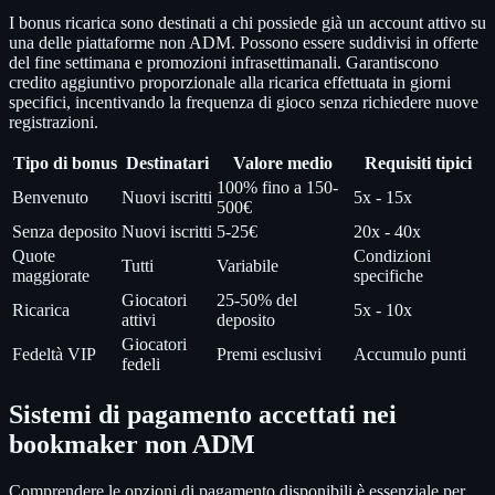
I bonus ricarica sono destinati a chi possiede già un account attivo su
una delle piattaforme non ADM. Possono essere suddivisi in offerte
del fine settimana e promozioni infrasettimanali. Garantiscono
credito aggiuntivo proporzionale alla ricarica effettuata in giorni
specifici, incentivando la frequenza di gioco senza richiedere nuove
registrazioni.
Tipo di bonus
Destinatari
Valore medio
Requisiti tipici
100% fino a 150-
Benvenuto
Nuovi iscritti
5x - 15x
500€
Senza deposito
Nuovi iscritti
5-25€
20x - 40x
Quote
Condizioni
Tutti
Variabile
maggiorate
specifiche
Giocatori
25-50% del
Ricarica
5x - 10x
attivi
deposito
Giocatori
Fedeltà VIP
Premi esclusivi
Accumulo punti
fedeli
Sistemi di pagamento accettati nei
bookmaker non ADM
Comprendere le opzioni di pagamento disponibili è essenziale per