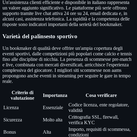
Un'assistenza clienti efficiente e disponibile in italiano rappresenta
un valore aggiunto significativo. Le piattaforme più serie offrono
supporto tramite live chat attiva 24 ore su 24, email dedicata e, in
alcuni casi, assistenza telefonica. La rapidità e la competenza delle
risposte sono indicatori importanti della serietà del bookmaker.
Varietà del palinsesto sportivo
Un bookmaker di qualità deve offrire un'ampia copertura degli
eventi sportivi, dalle competizioni più popolari come calcio e tennis
fino alle discipline di nicchia. La presenza di scommesse pre-match
e live, combinata con mercati diversificati, arricchisce l'esperienza
complessiva del giocatore. I migliori siti scommesse non aams
propongono anche eventi in streaming per seguire le gare in tempo
reale.
Criterio di
Importanza
Cosa verificare
valutazione
Codice licenza, ente regolatore,
Licenza
Essenziale
validità
Crittografia SSL, firewall,
Sicurezza
Molto alta
verifica KYC
Importo, requisiti di scommessa,
Bonus
Alta
condizioni