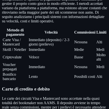
gestire il proprio conto gioco in modo efficiente. I metodi accettati
variano da piattaforma a piattaforma, ma esistono alcune costanti che
ritroviamo nella maggior parte dei siti scommesse non aams. Di
seguito analizziamo i principali sistemi con informazioni dettagliate
su velocità, costi e limiti operativi.
Metodo di
Velocità
Commissioni
Limiti
pagamento
Carte Visa /
Immediato (deposito) / 2-3
Nessuna
Alti
Mastercard
giorni (prelievo)
Skrill / Neteller
Immediato
Medie
Medi
Molto
Criptovalute
Veloce
Basse
alti
Voucher
Immediato
Nessuna
Medi
prepagati
Bonifico
Lento
Possibili costi
Alti
bancario
Carte di credito e debito
Le carte dei circuiti Visa e Mastercard sono accettate nella quasi
totalità dei bookmaker non AAMS. Il deposito avviene in tempo
reale senza commissioni, mentre per i prelievi è necessario attendere