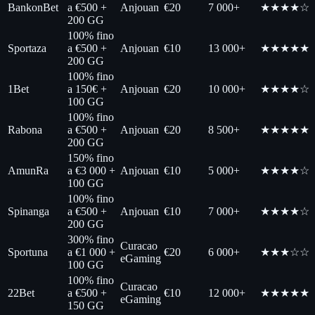
BankonBet
a €500 +
Anjouan
€20
7 000+
★★★★☆
200 GG
100% fino
Sportaza
a €500 +
Anjouan
€10
13 000+
★★★★★
200 GG
100% fino
1Bet
a 150€ +
Anjouan
€20
10 000+
★★★★☆
100 GG
100% fino
Rabona
a €500 +
Anjouan
€20
8 500+
★★★★★
200 GG
150% fino
AmunRa
a €3 000 +
Anjouan
€10
5 000+
★★★★☆
100 GG
100% fino
Spinanga
a €500 +
Anjouan
€10
7 000+
★★★★☆
200 GG
300% fino
Curacao
Sportuna
a €1 000 +
€20
6 000+
★★★☆☆
eGaming
100 GG
100% fino
Curacao
22Bet
a €500 +
€10
12 000+
★★★★★
eGaming
150 GG