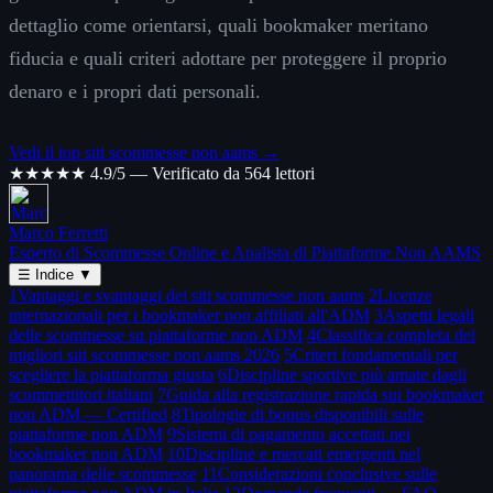
dettaglio come orientarsi, quali bookmaker meritano
fiducia e quali criteri adottare per proteggere il proprio
denaro e i propri dati personali.
Vedi il top siti scommesse non aams →
★★★★★
4.9/5 — Verificato da 564 lettori
Marco Ferretti
Esperto di Scommesse Online e Analista di Piattaforme Non AAMS
☰
Indice
▼
1
Vantaggi e svantaggi dei siti scommesse non aams
2
Licenze
internazionali per i bookmaker non affiliati all'ADM
3
Aspetti legali
delle scommesse su piattaforme non ADM
4
Classifica completa dei
migliori siti scommesse non aams 2026
5
Criteri fondamentali per
scegliere la piattaforma giusta
6
Discipline sportive più amate dagli
scommettitori italiani
7
Guida alla registrazione rapida sui bookmaker
non ADM — Certified
8
Tipologie di bonus disponibili sulle
piattaforme non ADM
9
Sistemi di pagamento accettati nei
bookmaker non ADM
10
Discipline e mercati emergenti nel
panorama delle scommesse
11
Considerazioni conclusive sulle