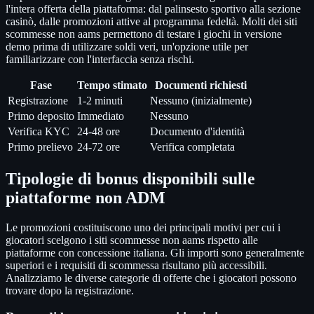
l'intera offerta della piattaforma: dal palinsesto sportivo alla sezione
casinò, dalle promozioni attive al programma fedeltà. Molti dei siti
scommesse non aams permettono di testare i giochi in versione
demo prima di utilizzare soldi veri, un'opzione utile per
familiarizzare con l'interfaccia senza rischi.
Fase
Tempo stimato
Documenti richiesti
Registrazione
1-2 minuti
Nessuno (inizialmente)
Primo deposito
Immediato
Nessuno
Verifica KYC
24-48 ore
Documento d'identità
Primo prelievo
24-72 ore
Verifica completata
Tipologie di bonus disponibili sulle
piattaforme non ADM
Le promozioni costituiscono uno dei principali motivi per cui i
giocatori scelgono i siti scommesse non aams rispetto alle
piattaforme con concessione italiana. Gli importi sono generalmente
superiori e i requisiti di scommessa risultano più accessibili.
Analizziamo le diverse categorie di offerte che i giocatori possono
trovare dopo la registrazione.