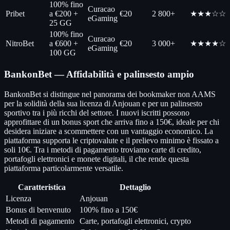
100% fino
Curacao
Pribet
a €200 +
€20
2 800+
★★★☆☆
eGaming
25 GG
100% fino
Curacao
NitroBet
a €600 +
€20
3 000+
★★★★☆
eGaming
100 GG
BankonBet — Affidabilità e palinsesto ampio
BankonBet si distingue nel panorama dei bookmaker non AAMS
per la solidità della sua licenza di Anjouan e per un palinsesto
sportivo tra i più ricchi del settore. I nuovi iscritti possono
approfittare di un bonus sport che arriva fino a 150€, ideale per chi
desidera iniziare a scommettere con un vantaggio economico. La
piattaforma supporta le criptovalute e il prelievo minimo è fissato a
soli 10€. Tra i metodi di pagamento troviamo carte di credito,
portafogli elettronici e monete digitali, il che rende questa
piattaforma particolarmente versatile.
Caratteristica
Dettaglio
Licenza
Anjouan
Bonus di benvenuto
100% fino a 150€
Metodi di pagamento
Carte, portafogli elettronici, crypto