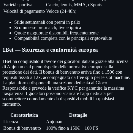
Varietà sportiva
Calcio, tennis, MMA, eSports
Velocità di pagamento
Veloce (24-48h)
Sfide settimanali con premi in palio
Scommesse pre-match, live e ippica
Quote maggiorate disponibili frequentemente
Compatibilità completa con le principali criptovalute
1Bet — Sicurezza e conformità europea
1Bet ha conquistato il favore dei giocatori italiani grazie alla licenza
di Anjouan e al pieno rispetto delle normative europee sulla
protezione dei dati. Il bonus di benvenuto arriva fino a 150€ con
requisiti fissati a 12x, accompagnato da free spin per le slot machine.
La piattaforma dispone di una sezione dedicata al Gioco
Responsabile e prevede la verifica KYC per garantire la massima
trasparenza. I giocatori possono scaricare l'app dedicata per
scommettere comodamente da dispositivi mobili in qualsiasi
momento.
Caratteristica
Dettaglio
Licenza
Anjouan
Bonus di benvenuto
100% fino a 150€ + 100 FS