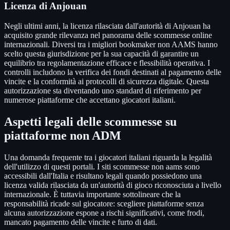
Licenza di Anjouan
Negli ultimi anni, la licenza rilasciata dall'autorità di Anjouan ha
acquisito grande rilevanza nel panorama delle scommesse online
internazionali. Diversi tra i migliori bookmaker non AAMS hanno
scelto questa giurisdizione per la sua capacità di garantire un
equilibrio tra regolamentazione efficace e flessibilità operativa. I
controlli includono la verifica dei fondi destinati al pagamento delle
vincite e la conformità ai protocolli di sicurezza digitale. Questa
autorizzazione sta diventando uno standard di riferimento per
numerose piattaforme che accettano giocatori italiani.
Aspetti legali delle scommesse su
piattaforme non ADM
Una domanda frequente tra i giocatori italiani riguarda la legalità
dell'utilizzo di questi portali. I siti scommesse non aams sono
accessibili dall'Italia e risultano legali quando possiedono una
licenza valida rilasciata da un'autorità di gioco riconosciuta a livello
internazionale. È tuttavia importante sottolineare che la
responsabilità ricade sul giocatore: scegliere piattaforme senza
alcuna autorizzazione espone a rischi significativi, come frodi,
mancato pagamento delle vincite e furto di dati.