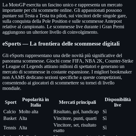
La MotoGP esercita un fascino unico e rappresenta un mercato
importante per chi scommette online. Gli appassionati possono
puntare sui Testa a Testa tra piloti, sui vincitori delle singole gare,
sulla conquista della Pole Position e sulle scommesse Antepost
relative al campionato. Le scommesse live durante i Gran Premi
aggiungono un ulteriore livello di coinvolgimento.
eSports — La frontiera delle scommesse digitali
Gli eSports rappresentano una delle novità più significative del
panorama scommesse. Giochi come FIFA, NBA 2K, Counter-Strike
e League of Legends attirano milioni di spettatori e generano un
mercato di scommesse in costante espansione. I migliori bookmaker
non AAMS dedicano sezioni specifiche a queste competizioni,
consentendo ai giocatori di scommettere su tornei di livello
mondiale.
Popolarità in
Disponibilità
Sport
Mercati principali
Italia
live
Calcio
Molto alta
Risultato, gol, handicap
Sì
Basket
Alta
Vincitore, punti, quarti
Sì
Vincitore, set, risultato
Tennis
Alta
Sì
esatto