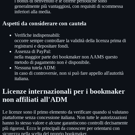
i bonus di benvenuto e le offerte periodiche sono
generalmente più vantaggiosi, con requisiti di scommessa
inferiori alla media.
Aspetti da considerare con cautela
Verifiche indispensabili:
occorre sempre controllare la validità della licenza prima di
registrarsi e depositare fondi.
Assenza di PayPal:
nella maggior parte dei bookmaker non AAMS questo
metodo di pagamento non è disponibile.
Nessuna tutela ADM:
in caso di controversie, non si può fare appello all'autorità
italiana.
Licenze internazionali per i bookmaker
non affiliati all'ADM
Le licenze sono il primo elemento da verificare quando si valutano
piattaforme senza concessione italiana. Non tutte le autorizzazioni
hanno lo stesso valore e alcune garantiscono controlli decisamente
più rigorosi. Ecco le principali da conoscere per orientarsi con
sicurezza nella scelta del proprio bookmaker.