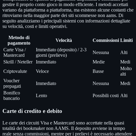
gestire il proprio conto gioco in modo efficiente. I metodi accettati
variano da piattaforma a piattaforma, ma esistono alcune costanti che
ritroviamo nella maggior parte dei siti scommesse non aams. Di
seguito analizziamo i principali sistemi con informazioni dettagliate
su velocità, costi e limiti operativi.
Metodo di
Velocità
Commissioni
Limiti
pagamento
Carte Visa /
Immediato (deposito) / 2-3
Nessuna
Alti
Mastercard
giorni (prelievo)
Skrill / Neteller
Immediato
Medie
Medi
Molto
Criptovalute
Veloce
Basse
alti
Voucher
Immediato
Nessuna
Medi
prepagati
Bonifico
Lento
Possibili costi
Alti
bancario
Carte di credito e debito
Le carte dei circuiti Visa e Mastercard sono accettate nella quasi
totalità dei bookmaker non AAMS. Il deposito avviene in tempo
reale senza commissioni, mentre per i prelievi è necessario attendere