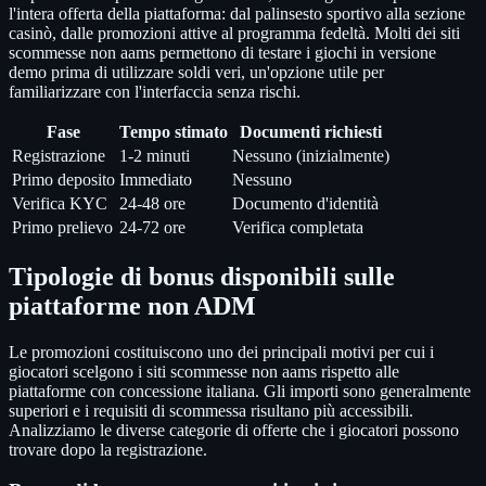
l'intera offerta della piattaforma: dal palinsesto sportivo alla sezione
casinò, dalle promozioni attive al programma fedeltà. Molti dei siti
scommesse non aams permettono di testare i giochi in versione
demo prima di utilizzare soldi veri, un'opzione utile per
familiarizzare con l'interfaccia senza rischi.
Fase
Tempo stimato
Documenti richiesti
Registrazione
1-2 minuti
Nessuno (inizialmente)
Primo deposito
Immediato
Nessuno
Verifica KYC
24-48 ore
Documento d'identità
Primo prelievo
24-72 ore
Verifica completata
Tipologie di bonus disponibili sulle
piattaforme non ADM
Le promozioni costituiscono uno dei principali motivi per cui i
giocatori scelgono i siti scommesse non aams rispetto alle
piattaforme con concessione italiana. Gli importi sono generalmente
superiori e i requisiti di scommessa risultano più accessibili.
Analizziamo le diverse categorie di offerte che i giocatori possono
trovare dopo la registrazione.