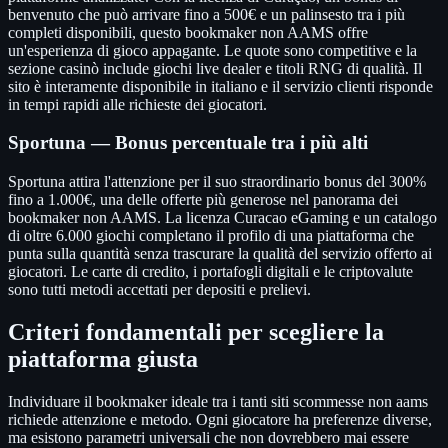
benvenuto che può arrivare fino a 500€ e un palinsesto tra i più
completi disponibili, questo bookmaker non AAMS offre
un'esperienza di gioco appagante. Le quote sono competitive e la
sezione casinò include giochi live dealer e titoli RNG di qualità. Il
sito è interamente disponibile in italiano e il servizio clienti risponde
in tempi rapidi alle richieste dei giocatori.
Sportuna — Bonus percentuale tra i più alti
Sportuna attira l'attenzione per il suo straordinario bonus del 300%
fino a 1.000€, una delle offerte più generose nel panorama dei
bookmaker non AAMS. La licenza Curacao eGaming e un catalogo
di oltre 6.000 giochi completano il profilo di una piattaforma che
punta sulla quantità senza trascurare la qualità del servizio offerto ai
giocatori. Le carte di credito, i portafogli digitali e le criptovalute
sono tutti metodi accettati per depositi e prelievi.
Criteri fondamentali per scegliere la
piattaforma giusta
Individuare il bookmaker ideale tra i tanti siti scommesse non aams
richiede attenzione e metodo. Ogni giocatore ha preferenze diverse,
ma esistono parametri universali che non dovrebbero mai essere