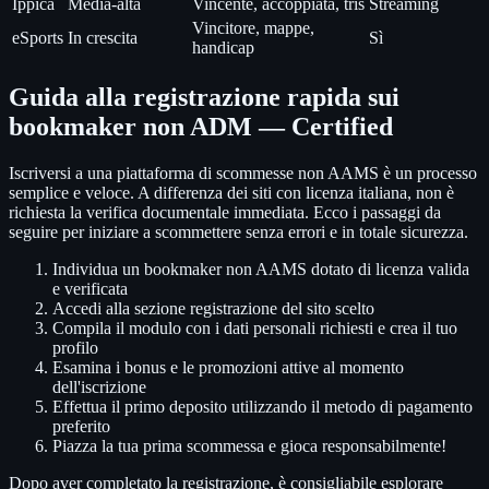
Ippica
Media-alta
Vincente, accoppiata, tris
Streaming
Vincitore, mappe,
eSports
In crescita
Sì
handicap
Guida alla registrazione rapida sui
bookmaker non ADM — Certified
Iscriversi a una piattaforma di scommesse non AAMS è un processo
semplice e veloce. A differenza dei siti con licenza italiana, non è
richiesta la verifica documentale immediata. Ecco i passaggi da
seguire per iniziare a scommettere senza errori e in totale sicurezza.
Individua un bookmaker non AAMS dotato di licenza valida
e verificata
Accedi alla sezione registrazione del sito scelto
Compila il modulo con i dati personali richiesti e crea il tuo
profilo
Esamina i bonus e le promozioni attive al momento
dell'iscrizione
Effettua il primo deposito utilizzando il metodo di pagamento
preferito
Piazza la tua prima scommessa e gioca responsabilmente!
Dopo aver completato la registrazione, è consigliabile esplorare