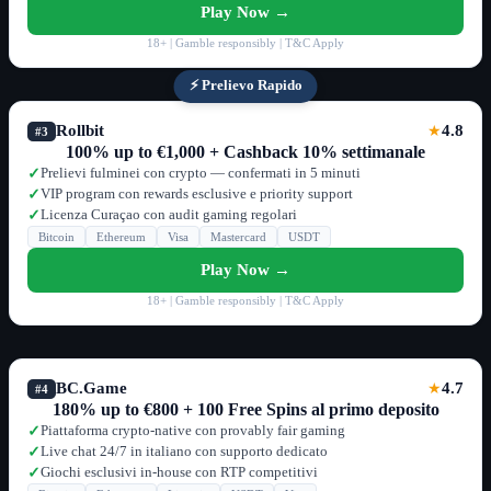
Play Now →
18+ | Gamble responsibly | T&C Apply
⚡ Prelievo Rapido
Rollbit
4.8
★
#3
100% up to €1,000 + Cashback 10% settimanale
Prelievi fulminei con crypto — confermati in 5 minuti
✓
VIP program con rewards esclusive e priority support
✓
Licenza Curaçao con audit gaming regolari
✓
Bitcoin
Ethereum
Visa
Mastercard
USDT
Play Now →
18+ | Gamble responsibly | T&C Apply
BC.Game
4.7
★
#4
180% up to €800 + 100 Free Spins al primo deposito
Piattaforma crypto-native con provably fair gaming
✓
Live chat 24/7 in italiano con supporto dedicato
✓
Giochi esclusivi in-house con RTP competitivi
✓