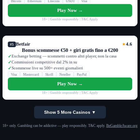
Bitcoin
Ethereum
Litecoin
USDT
Visa
Play Now →
18+ | Gamble responsibly | T&C Apply
Betfair
4.6
★
#5
Bonus scommesse €50 + giri gratis fino a €200
Exchange betting — scommetti contro altri player, non la casa
✓
Commissioni competitive dal 2% in su
✓
Scommesse live su 500+ eventi giornalieri
✓
Visa
Mastercard
Skrill
Neteller
PayPal
Play Now →
18+ | Gamble responsibly | T&C Apply
Show 5 More Casinos ▼
18+ only. Gambling can be addictive — play responsibly. T&C apply.
BeGambleAware.org