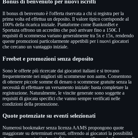
Bonus di benvenuto per nuovi iscritti
Il bonus di benvenuto è l'offerta riservata a chi si registra per la
prima volta ed effettua un deposito. Il valore tipico corrisponde al
100% della ricarica iniziale. Piattaforme come BankonBet e
Sportaza offrono un accredito che può arrivare fino a 150€. I
requisiti di scommessa variano generalmente tra 5x e 15x, rendendo
queste promozioni particolarmente appetibili per i nuovi giocatori
che cercano un vantaggio iniziale.
Freebet e promozioni senza deposito
Sono le offerte più ricercate dai giocatori italiani e si trovano
frequentemente nei migliori siti scommesse non aams. Consentono
di ottenere piccole somme di denaro o scommesse gratuite senza la
necessità di effettuare un versamento iniziale: basta completare la
registrazione. Naturalmente, le vincite generate sono soggette a
requisiti di giocata specifici che vanno sempre verificati nelle
condizioni della promozione.
Quote potenziate su eventi selezionati
Numerosi bookmaker senza licenza AAMS propongono quote
maggiorate su determinati eventi, offrendo ai giocatori la possibilità