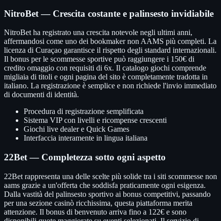
NitroBet — Crescita costante e palinsesto invidiabile
NitroBet ha registrato una crescita notevole negli ultimi anni,
affermandosi come uno dei bookmaker non AAMS più completi. La
licenza di Curaçao garantisce il rispetto degli standard internazionali.
Il bonus per le scommesse sportive può raggiungere i 150€ di
credito omaggio con requisiti di 6x. Il catalogo giochi comprende
migliaia di titoli e ogni pagina del sito è completamente tradotta in
italiano. La registrazione è semplice e non richiede l'invio immediato
di documenti di identità.
Procedura di registrazione semplificata
Sistema VIP con livelli e ricompense crescenti
Giochi live dealer e Quick Games
Interfaccia interamente in lingua italiana
22Bet — Completezza sotto ogni aspetto
22Bet rappresenta una delle scelte più solide tra i siti scommesse non
aams grazie a un'offerta che soddisfa praticamente ogni esigenza.
Dalla vastità del palinsesto sportivo ai bonus competitivi, passando
per una sezione casinò ricchissima, questa piattaforma merita
attenzione. Il bonus di benvenuto arriva fino a 122€ e sono
disponibili quote maggiorate su eventi selezionati. Il servizio di