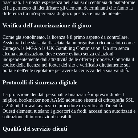
trascurati. La nostra esperienza nell'analisi di centinaia di piattaforme
ci ha permesso di identificare gli elementi determinanti che fanno la
differenza tra un'esperienza di gioco positiva e una deludente.
Verifica dell'autorizzazione di gioco
Come già sottolineato, la licenza è il primo aspetto da controllare.
Assicurati che sia stata rilasciata da un organismo riconosciuto come
Curaçao, la MGA o la UK Gambling Commission. Un sito senza
alcuna autorizzazione deve essere evitato senza esitazioni,
indipendentemente dall'attrattività delle offerte proposte. Controlla il
codice della licenza nel footer del sito e verificalo direttamente sul
portale dell'ente regolatore per avere la certezza della sua validità.
Protocolli di sicurezza digitale
La protezione dei dati personali e finanziari è imprescindibile. I
migliori bookmaker non AAMS adottano sistemi di crittografia SSL
a 256 bit, firewall avanzati e procedure di verifica dell'identità.
Questi elementi tutelano i giocatori da frodi, accessi non autorizzati e
sottrazione di informazioni sensibili.
Qualità del servizio clienti