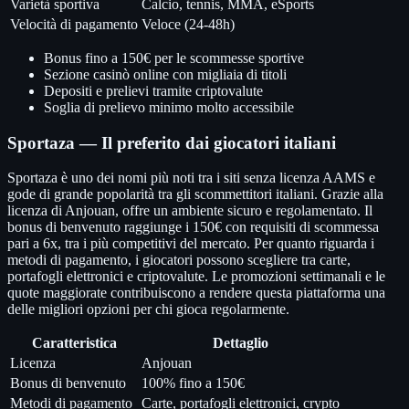
Varietà sportiva
Calcio, tennis, MMA, eSports
Velocità di pagamento
Veloce (24-48h)
Bonus fino a 150€ per le scommesse sportive
Sezione casinò online con migliaia di titoli
Depositi e prelievi tramite criptovalute
Soglia di prelievo minimo molto accessibile
Sportaza — Il preferito dai giocatori italiani
Sportaza è uno dei nomi più noti tra i siti senza licenza AAMS e
gode di grande popolarità tra gli scommettitori italiani. Grazie alla
licenza di Anjouan, offre un ambiente sicuro e regolamentato. Il
bonus di benvenuto raggiunge i 150€ con requisiti di scommessa
pari a 6x, tra i più competitivi del mercato. Per quanto riguarda i
metodi di pagamento, i giocatori possono scegliere tra carte,
portafogli elettronici e criptovalute. Le promozioni settimanali e le
quote maggiorate contribuiscono a rendere questa piattaforma una
delle migliori opzioni per chi gioca regolarmente.
Caratteristica
Dettaglio
Licenza
Anjouan
Bonus di benvenuto
100% fino a 150€
Metodi di pagamento
Carte, portafogli elettronici, crypto