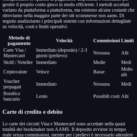
gestire il proprio conto gioco in modo efficiente. I metodi accettati
variano da piattaforma a piattaforma, ma esistono alcune costanti che
ritroviamo nella maggior parte dei siti scommesse non aams. Di
seguito analizziamo i principali sistemi con informazioni dettagliate
su velocità, costi e limiti operativi.
Metodo di
Velocità
Commissioni
Limiti
pagamento
Carte Visa /
Immediato (deposito) / 2-3
Nessuna
Alti
Mastercard
giorni (prelievo)
Skrill / Neteller
Immediato
Medie
Medi
Molto
Criptovalute
Veloce
Basse
alti
Voucher
Immediato
Nessuna
Medi
prepagati
Bonifico
Lento
Possibili costi
Alti
bancario
Carte di credito e debito
Le carte dei circuiti Visa e Mastercard sono accettate nella quasi
totalità dei bookmaker non AAMS. Il deposito avviene in tempo
reale senza commissioni, mentre per i prelievi è necessario attendere