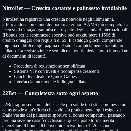
NitroBet — Crescita costante e palinsesto invidiabile
NitroBet ha registrato una crescita notevole negli ultimi anni,
affermandosi come uno dei bookmaker non AAMS più completi. La
licenza di Curaçao garantisce il rispetto degli standard internazionali.
Il bonus per le scommesse sportive può raggiungere i 150€ di
credito omaggio con requisiti di 6x. Il catalogo giochi comprende
migliaia di titoli e ogni pagina del sito è completamente tradotta in
italiano. La registrazione è semplice e non richiede l'invio immediato
di documenti di identità.
Procedura di registrazione semplificata
Sistema VIP con livelli e ricompense crescenti
Giochi live dealer e Quick Games
Interfaccia interamente in lingua italiana
22Bet — Completezza sotto ogni aspetto
22Bet rappresenta una delle scelte più solide tra i siti scommesse non
aams grazie a un'offerta che soddisfa praticamente ogni esigenza.
Dalla vastità del palinsesto sportivo ai bonus competitivi, passando
per una sezione casinò ricchissima, questa piattaforma merita
attenzione. Il bonus di benvenuto arriva fino a 122€ e sono
disponibili quote maggiorate su eventi selezionati. Il servizio di