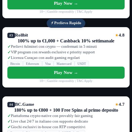
Play Now →
18+ | Gamble responsibly | T&C Apply
⚡ Prelievo Rapido
Rollbit
4.8
★
#3
100% up to €1,000 + Cashback 10% settimanale
Prelievi fulminei con crypto — confermati in 5 minuti
✓
VIP program con rewards esclusive e priority support
✓
Licenza Curaçao con audit gaming regolari
✓
Bitcoin
Ethereum
Visa
Mastercard
USDT
Play Now →
18+ | Gamble responsibly | T&C Apply
BC.Game
4.7
★
#4
180% up to €800 + 100 Free Spins al primo deposito
Piattaforma crypto-native con provably fair gaming
✓
Live chat 24/7 in italiano con supporto dedicato
✓
Giochi esclusivi in-house con RTP competitivi
✓