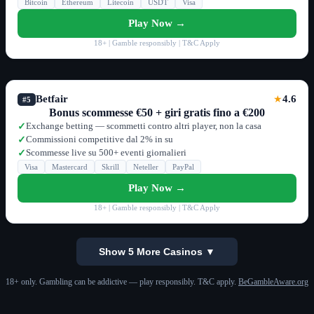
Bitcoin
Ethereum
Litecoin
USDT
Visa
Play Now →
18+ | Gamble responsibly | T&C Apply
Betfair
4.6
★
#5
Bonus scommesse €50 + giri gratis fino a €200
Exchange betting — scommetti contro altri player, non la casa
✓
Commissioni competitive dal 2% in su
✓
Scommesse live su 500+ eventi giornalieri
✓
Visa
Mastercard
Skrill
Neteller
PayPal
Play Now →
18+ | Gamble responsibly | T&C Apply
Show 5 More Casinos ▼
18+ only. Gambling can be addictive — play responsibly. T&C apply.
BeGambleAware.org