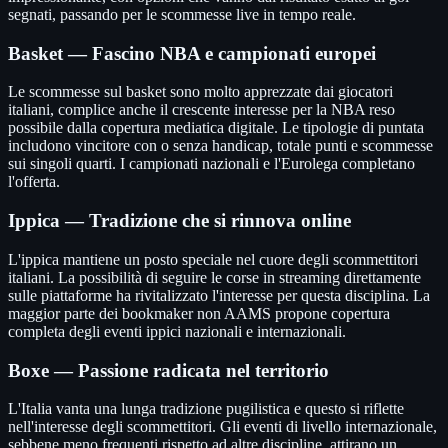
segnati, passando per le scommesse live in tempo reale.
Basket — Fascino NBA e campionati europei
Le scommesse sul basket sono molto apprezzate dai giocatori
italiani, complice anche il crescente interesse per la NBA reso
possibile dalla copertura mediatica digitale. Le tipologie di puntata
includono vincitore con o senza handicap, totale punti e scommesse
sui singoli quarti. I campionati nazionali e l'Eurolega completano
l'offerta.
Ippica — Tradizione che si rinnova online
L'ippica mantiene un posto speciale nel cuore degli scommettitori
italiani. La possibilità di seguire le corse in streaming direttamente
sulle piattaforme ha rivitalizzato l'interesse per questa disciplina. La
maggior parte dei bookmaker non AAMS propone copertura
completa degli eventi ippici nazionali e internazionali.
Boxe — Passione radicata nel territorio
L'Italia vanta una lunga tradizione pugilistica e questo si riflette
nell'interesse degli scommettitori. Gli eventi di livello internazionale,
sebbene meno frequenti rispetto ad altre discipline, attirano un