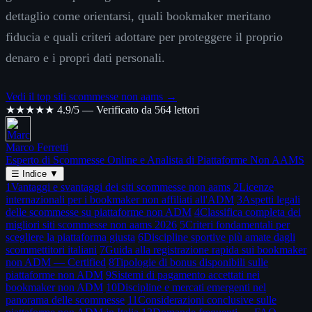
dettaglio come orientarsi, quali bookmaker meritano
fiducia e quali criteri adottare per proteggere il proprio
denaro e i propri dati personali.
Vedi il top siti scommesse non aams →
★★★★★
4.9/5 — Verificato da 564 lettori
Marco Ferretti
Esperto di Scommesse Online e Analista di Piattaforme Non AAMS
☰
Indice
▼
1
Vantaggi e svantaggi dei siti scommesse non aams
2
Licenze
internazionali per i bookmaker non affiliati all'ADM
3
Aspetti legali
delle scommesse su piattaforme non ADM
4
Classifica completa dei
migliori siti scommesse non aams 2026
5
Criteri fondamentali per
scegliere la piattaforma giusta
6
Discipline sportive più amate dagli
scommettitori italiani
7
Guida alla registrazione rapida sui bookmaker
non ADM — Certified
8
Tipologie di bonus disponibili sulle
piattaforme non ADM
9
Sistemi di pagamento accettati nei
bookmaker non ADM
10
Discipline e mercati emergenti nel
panorama delle scommesse
11
Considerazioni conclusive sulle