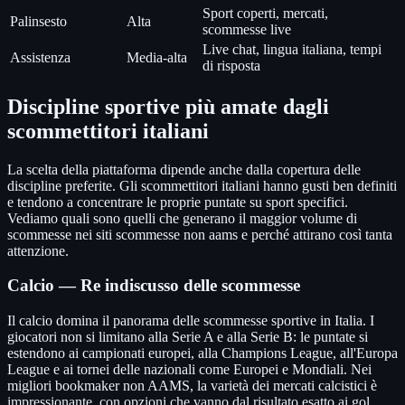
Sport coperti, mercati,
Palinsesto
Alta
scommesse live
Live chat, lingua italiana, tempi
Assistenza
Media-alta
di risposta
Discipline sportive più amate dagli
scommettitori italiani
La scelta della piattaforma dipende anche dalla copertura delle
discipline preferite. Gli scommettitori italiani hanno gusti ben definiti
e tendono a concentrare le proprie puntate su sport specifici.
Vediamo quali sono quelli che generano il maggior volume di
scommesse nei siti scommesse non aams e perché attirano così tanta
attenzione.
Calcio — Re indiscusso delle scommesse
Il calcio domina il panorama delle scommesse sportive in Italia. I
giocatori non si limitano alla Serie A e alla Serie B: le puntate si
estendono ai campionati europei, alla Champions League, all'Europa
League e ai tornei delle nazionali come Europei e Mondiali. Nei
migliori bookmaker non AAMS, la varietà dei mercati calcistici è
impressionante, con opzioni che vanno dal risultato esatto ai gol