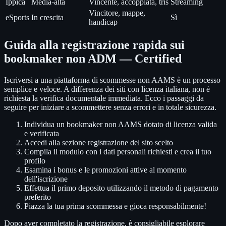
Ippica
Media-alta
Vincente, accoppiata, tris
Streaming
Vincitore, mappe,
eSports
In crescita
Sì
handicap
Guida alla registrazione rapida sui
bookmaker non ADM — Certified
Iscriversi a una piattaforma di scommesse non AAMS è un processo
semplice e veloce. A differenza dei siti con licenza italiana, non è
richiesta la verifica documentale immediata. Ecco i passaggi da
seguire per iniziare a scommettere senza errori e in totale sicurezza.
Individua un bookmaker non AAMS dotato di licenza valida
e verificata
Accedi alla sezione registrazione del sito scelto
Compila il modulo con i dati personali richiesti e crea il tuo
profilo
Esamina i bonus e le promozioni attive al momento
dell'iscrizione
Effettua il primo deposito utilizzando il metodo di pagamento
preferito
Piazza la tua prima scommessa e gioca responsabilmente!
Dopo aver completato la registrazione, è consigliabile esplorare