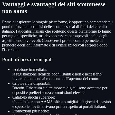
Vantaggi e svantaggi dei siti scommesse
non aams
Prima di esplorare le singole piattaforme, è opportuno comprendere i
punti di forza e le criticità delle scommesse al di fuori del circuito
italiano. I giocatori italiani che scelgono queste piattaforme lo fanno
per ragioni specifiche, ma devono essere consapevoli anche degli
aspetti meno favorevoli. Conoscere i pro e i contro permette di
prendere decisioni informate e di evitare spiacevoli sorprese dopo
l'iscrizione.
Punti di forza principali
Iscrizione immediata:
la registrazione richiede pochi istanti e non è necessario
inviare documenti al momento dell'apertura del conto.
Criptovalute disponibili:
Bitcoin, Ethereum e altre monete digitali sono accettate per
depositi e prelievi senza commissioni elevate.
Catalogo giochi superiore:
i bookmaker non AAMS offrono migliaia di giochi da casinò
e spesso le novità arrivano prima rispetto ai portali italiani.
Promozioni più ricche: