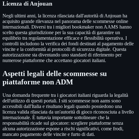
Licenza di Anjouan
Negli ultimi anni, la licenza rilasciata dall'autorità di Anjouan ha
acquisito grande rilevanza nel panorama delle scommesse online
internazionali. Diversi tra i migliori bookmaker non AAMS hanno
scelto questa giurisdizione per la sua capacità di garantire un
equilibrio tra regolamentazione efficace e flessibilità operativa. I
controlli includono la verifica dei fondi destinati al pagamento delle
vincite e la conformità ai protocolli di sicurezza digitale. Questa
autorizzazione sta diventando uno standard di riferimento per
numerose piattaforme che accettano giocatori italiani.
Aspetti legali delle scommesse su
piattaforme non ADM
Una domanda frequente tra i giocatori italiani riguarda la legalità
dell'utilizzo di questi portali. I siti scommesse non aams sono
accessibili dall'Italia e risultano legali quando possiedono una
licenza valida rilasciata da un'autorità di gioco riconosciuta a livello
internazionale. È tuttavia importante sottolineare che la
responsabilità ricade sul giocatore: scegliere piattaforme senza
alcuna autorizzazione espone a rischi significativi, come frodi,
mancato pagamento delle vincite e furto di dati.