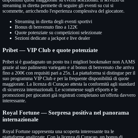
streaming in diretta permette di seguire gli eventi su cui si
scommette, arricchendo l'esperienza complessiva del giocatore.
Streaming in diretta degli eventi sportivi
Bonus di benvenuto fino a 122€
Quote potenziate su competizioni selezionate
Sezioni dedicate a jackpot e live dealer
Pribet — VIP Club e quote potenziate
Pribet si è guadagnato un posto tra i migliori bookmaker non AAMS
grazie al suo palinsesto variegato e al bonus di benvenuto che arriva
fino a 200€ con requisiti pari a 25x. La piattaforma si distingue per il
suo programma VIP Club e per la frequente disponibilità di quote
maggiorate. La licenza di Curaçao attesta la conformità agli standard
di sicurezza internazionali. Le scommesse sugli eSports e le
promozioni per giocatori già registrati completano un'offerta davvero
interessante.
Royal Fortune — Sorpresa positiva nel panorama
internazionale
Royal Fortune rappresenta una scoperta interessante tra le
piattaforme analizzate. Con la licenza di Curaçao, un bonus di