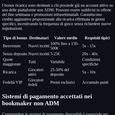
I bonus ricarica sono destinati a chi possiede già un account attivo su
una delle piattaforme non ADM. Possono essere suddivisi in offerte
del fine settimana e promozioni infrasettimanali. Garantiscono
credito aggiuntivo proporzionale alla ricarica effettuata in giorni
specifici, incentivando la frequenza di gioco senza richiedere nuove
registrazioni.
Tipo di bonus
Destinatari
Valore medio
Requisiti tipici
100% fino a 150-
Benvenuto
Nuovi iscritti
5x - 15x
500€
Senza deposito
Nuovi iscritti
5-25€
20x - 40x
Quote
Condizioni
Tutti
Variabile
maggiorate
specifiche
Giocatori
25-50% del
Ricarica
5x - 10x
attivi
deposito
Giocatori
Fedeltà VIP
Premi esclusivi
Accumulo punti
fedeli
Sistemi di pagamento accettati nei
bookmaker non ADM
Comprendere le opzioni di pagamento disponibili è essenziale per