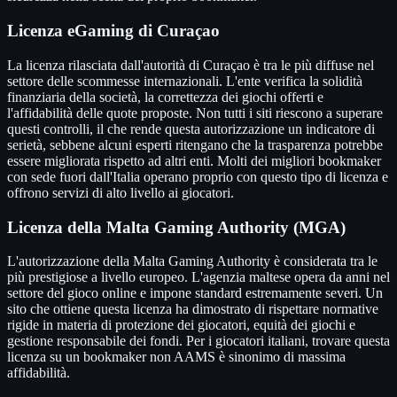
Licenza eGaming di Curaçao
La licenza rilasciata dall'autorità di Curaçao è tra le più diffuse nel
settore delle scommesse internazionali. L'ente verifica la solidità
finanziaria della società, la correttezza dei giochi offerti e
l'affidabilità delle quote proposte. Non tutti i siti riescono a superare
questi controlli, il che rende questa autorizzazione un indicatore di
serietà, sebbene alcuni esperti ritengano che la trasparenza potrebbe
essere migliorata rispetto ad altri enti. Molti dei migliori bookmaker
con sede fuori dall'Italia operano proprio con questo tipo di licenza e
offrono servizi di alto livello ai giocatori.
Licenza della Malta Gaming Authority (MGA)
L'autorizzazione della Malta Gaming Authority è considerata tra le
più prestigiose a livello europeo. L'agenzia maltese opera da anni nel
settore del gioco online e impone standard estremamente severi. Un
sito che ottiene questa licenza ha dimostrato di rispettare normative
rigide in materia di protezione dei giocatori, equità dei giochi e
gestione responsabile dei fondi. Per i giocatori italiani, trovare questa
licenza su un bookmaker non AAMS è sinonimo di massima
affidabilità.