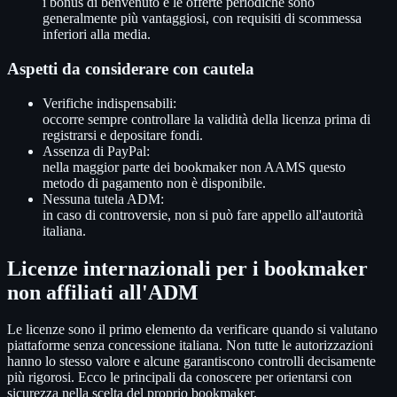
i bonus di benvenuto e le offerte periodiche sono
generalmente più vantaggiosi, con requisiti di scommessa
inferiori alla media.
Aspetti da considerare con cautela
Verifiche indispensabili:
occorre sempre controllare la validità della licenza prima di
registrarsi e depositare fondi.
Assenza di PayPal:
nella maggior parte dei bookmaker non AAMS questo
metodo di pagamento non è disponibile.
Nessuna tutela ADM:
in caso di controversie, non si può fare appello all'autorità
italiana.
Licenze internazionali per i bookmaker
non affiliati all'ADM
Le licenze sono il primo elemento da verificare quando si valutano
piattaforme senza concessione italiana. Non tutte le autorizzazioni
hanno lo stesso valore e alcune garantiscono controlli decisamente
più rigorosi. Ecco le principali da conoscere per orientarsi con
sicurezza nella scelta del proprio bookmaker.