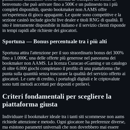
benvenuto che può arrivare fino a 500€ e un palinsesto tra i più
completi disponibili, questo bookmaker non AAMS offre
un'esperienza di gioco appagante. Le quote sono competitive e la
sezione casinò include giochi live dealer e titoli RNG di qualità. Il
sito è interamente disponibile in italiano e il servizio clienti risponde
in tempi rapidi alle richieste dei giocatori.
Sportuna — Bonus percentuale tra i più alti
Sportuna attira l'attenzione per il suo straordinario bonus del 300%
fino a 1.000€, una delle offerte più generose nel panorama dei
bookmaker non AAMS. La licenza Curacao eGaming e un catalogo
di oltre 6.000 giochi completano il profilo di una piattaforma che
punta sulla quantità senza trascurare la qualità del servizio offerto ai
giocatori. Le carte di credito, i portafogli digitali e le criptovalute
sono tutti metodi accettati per depositi e prelievi.
Criteri fondamentali per scegliere la
piattaforma giusta
Individuare il bookmaker ideale tra i tanti siti scommesse non aams
richiede attenzione e metodo. Ogni giocatore ha preferenze diverse,
ma esistono parametri universali che non dovrebbero mai essere