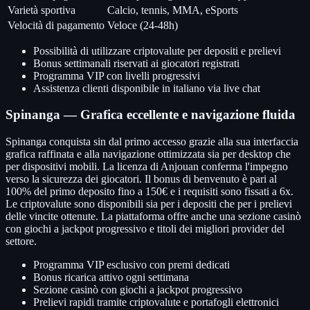
Varietà sportiva
Calcio, tennis, MMA, eSports
Velocità di pagamento
Veloce (24-48h)
Possibilità di utilizzare criptovalute per depositi e prelievi
Bonus settimanali riservati ai giocatori registrati
Programma VIP con livelli progressivi
Assistenza clienti disponibile in italiano via live chat
Spinanga — Grafica eccellente e navigazione fluida
Spinanga conquista sin dal primo accesso grazie alla sua interfaccia
grafica raffinata e alla navigazione ottimizzata sia per desktop che
per dispositivi mobili. La licenza di Anjouan conferma l'impegno
verso la sicurezza dei giocatori. Il bonus di benvenuto è pari al
100% del primo deposito fino a 150€ e i requisiti sono fissati a 6x.
Le criptovalute sono disponibili sia per i depositi che per i prelievi
delle vincite ottenute. La piattaforma offre anche una sezione casinò
con giochi a jackpot progressivo e titoli dei migliori provider del
settore.
Programma VIP esclusivo con premi dedicati
Bonus ricarica attivo ogni settimana
Sezione casinò con giochi a jackpot progressivo
Prelievi rapidi tramite criptovalute e portafogli elettronici