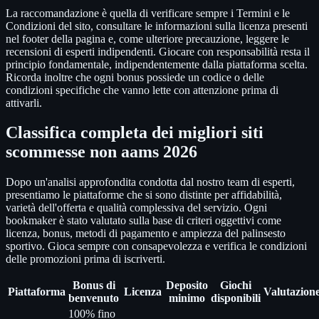
La raccomandazione è quella di verificare sempre i Termini e le
Condizioni del sito, consultare le informazioni sulla licenza presenti
nel footer della pagina e, come ulteriore precauzione, leggere le
recensioni di esperti indipendenti. Giocare con responsabilità resta il
principio fondamentale, indipendentemente dalla piattaforma scelta.
Ricorda inoltre che ogni bonus possiede un codice o delle
condizioni specifiche che vanno lette con attenzione prima di
attivarli.
Classifica completa dei migliori siti
scommesse non aams 2026
Dopo un'analisi approfondita condotta dal nostro team di esperti,
presentiamo le piattaforme che si sono distinte per affidabilità,
varietà dell'offerta e qualità complessiva del servizio. Ogni
bookmaker è stato valutato sulla base di criteri oggettivi come
licenza, bonus, metodi di pagamento e ampiezza del palinsesto
sportivo. Gioca sempre con consapevolezza e verifica le condizioni
delle promozioni prima di iscriverti.
Bonus di
Deposito
Giochi
Piattaforma
Licenza
Valutazion
benvenuto
minimo
disponibili
100% fino