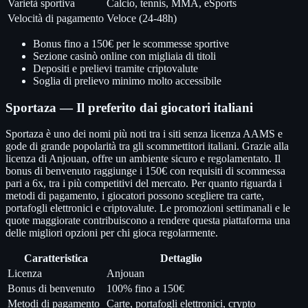
Varietà sportiva
Calcio, tennis, MMA, eSports
Velocità di pagamento
Veloce (24-48h)
Bonus fino a 150€ per le scommesse sportive
Sezione casinò online con migliaia di titoli
Depositi e prelievi tramite criptovalute
Soglia di prelievo minimo molto accessibile
Sportaza — Il preferito dai giocatori italiani
Sportaza è uno dei nomi più noti tra i siti senza licenza AAMS e
gode di grande popolarità tra gli scommettitori italiani. Grazie alla
licenza di Anjouan, offre un ambiente sicuro e regolamentato. Il
bonus di benvenuto raggiunge i 150€ con requisiti di scommessa
pari a 6x, tra i più competitivi del mercato. Per quanto riguarda i
metodi di pagamento, i giocatori possono scegliere tra carte,
portafogli elettronici e criptovalute. Le promozioni settimanali e le
quote maggiorate contribuiscono a rendere questa piattaforma una
delle migliori opzioni per chi gioca regolarmente.
Caratteristica
Dettaglio
Licenza
Anjouan
Bonus di benvenuto
100% fino a 150€
Metodi di pagamento
Carte, portafogli elettronici, crypto