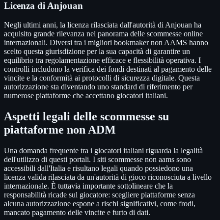
Licenza di Anjouan
Negli ultimi anni, la licenza rilasciata dall'autorità di Anjouan ha
acquisito grande rilevanza nel panorama delle scommesse online
internazionali. Diversi tra i migliori bookmaker non AAMS hanno
scelto questa giurisdizione per la sua capacità di garantire un
equilibrio tra regolamentazione efficace e flessibilità operativa. I
controlli includono la verifica dei fondi destinati al pagamento delle
vincite e la conformità ai protocolli di sicurezza digitale. Questa
autorizzazione sta diventando uno standard di riferimento per
numerose piattaforme che accettano giocatori italiani.
Aspetti legali delle scommesse su
piattaforme non ADM
Una domanda frequente tra i giocatori italiani riguarda la legalità
dell'utilizzo di questi portali. I siti scommesse non aams sono
accessibili dall'Italia e risultano legali quando possiedono una
licenza valida rilasciata da un'autorità di gioco riconosciuta a livello
internazionale. È tuttavia importante sottolineare che la
responsabilità ricade sul giocatore: scegliere piattaforme senza
alcuna autorizzazione espone a rischi significativi, come frodi,
mancato pagamento delle vincite e furto di dati.