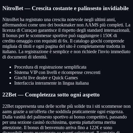
NitroBet — Crescita costante e palinsesto invidiabile
NitroBet ha registrato una crescita notevole negli ultimi anni,
affermandosi come uno dei bookmaker non AAMS più completi. La
licenza di Curaçao garantisce il rispetto degli standard internazionali.
Il bonus per le scommesse sportive può raggiungere i 150€ di
credito omaggio con requisiti di 6x. Il catalogo giochi comprende
migliaia di titoli e ogni pagina del sito è completamente tradotta in
italiano. La registrazione è semplice e non richiede l'invio immediato
di documenti di identità.
Procedura di registrazione semplificata
Sistema VIP con livelli e ricompense crescenti
Giochi live dealer e Quick Games
Interfaccia interamente in lingua italiana
22Bet — Completezza sotto ogni aspetto
22Bet rappresenta una delle scelte più solide tra i siti scommesse non
aams grazie a un'offerta che soddisfa praticamente ogni esigenza.
Dalla vastità del palinsesto sportivo ai bonus competitivi, passando
per una sezione casinò ricchissima, questa piattaforma merita
attenzione. Il bonus di benvenuto arriva fino a 122€ e sono
disponibili quote maggiorate su eventi selezionati. Il servizio di