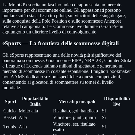
La MotoGP esercita un fascino unico e rappresenta un mercato
importante per chi scommette online. Gli appassionati possono
puntare sui Testa a Testa tra piloti, sui vincitori delle singole gare,
sulla conquista della Pole Position e sulle scommesse Antepost
relative al campionato. Le scommesse live durante i Gran Premi
aggiungono un ulteriore livello di coinvolgimento.
eSports — La frontiera delle scommesse digitali
Gli eSports rappresentano una delle novità più significative del
panorama scommesse. Giochi come FIFA, NBA 2K, Counter-Strike
e League of Legends attirano milioni di spettatori e generano un
mercato di scommesse in costante espansione. I migliori bookmaker
non AAMS dedicano sezioni specifiche a queste competizioni,
consentendo ai giocatori di scommettere su tornei di livello
mondiale.
Popolarità in
Disponibilità
Sport
Mercati principali
Italia
live
Calcio
Molto alta
Risultato, gol, handicap
Sì
Basket
Alta
Vincitore, punti, quarti
Sì
Vincitore, set, risultato
Tennis
Alta
Sì
esatto