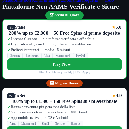
piattaforme non ADM in Italia
12
Domande frequenti — FAQ
Piattaforme Non AAMS Verificate e Sicure
🏆 Scelta Migliore
Stake
5.0
★
#1
200% up to €2,000 + 50 Free Spins al primo deposito
Licenza Curaçao — piattaforma verificata e affidabile
✓
Crypto-friendly con Bitcoin, Ethereum e stablecoin
✓
Prelievi istantanei — media 15 minuti
✓
Bitcoin
Ethereum
Visa
Mastercard
PayPal
Play Now →
18+ | Gamble responsibly | T&C Apply
🎰 Miglior Bonus
1xBet
4.9
★
#2
100% up to €1,500 + 150 Free Spins su slot selezionate
Bonus benvenuto più generoso della lista
✓
Scommesse sportive + casino live con 300+ tavoli
✓
App mobile nativa per iOS e Android
✓
Visa
Mastercard
Skrill
Neteller
Bitcoin