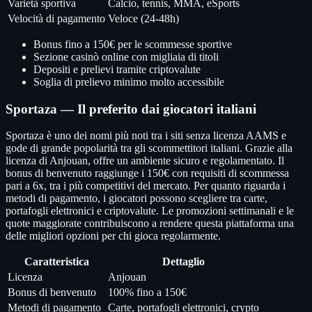
Varietà sportiva
Calcio, tennis, MMA, eSports
Velocità di pagamento
Veloce (24-48h)
Bonus fino a 150€ per le scommesse sportive
Sezione casinò online con migliaia di titoli
Depositi e prelievi tramite criptovalute
Soglia di prelievo minimo molto accessibile
Sportaza — Il preferito dai giocatori italiani
Sportaza è uno dei nomi più noti tra i siti senza licenza AAMS e
gode di grande popolarità tra gli scommettitori italiani. Grazie alla
licenza di Anjouan, offre un ambiente sicuro e regolamentato. Il
bonus di benvenuto raggiunge i 150€ con requisiti di scommessa
pari a 6x, tra i più competitivi del mercato. Per quanto riguarda i
metodi di pagamento, i giocatori possono scegliere tra carte,
portafogli elettronici e criptovalute. Le promozioni settimanali e le
quote maggiorate contribuiscono a rendere questa piattaforma una
delle migliori opzioni per chi gioca regolarmente.
Caratteristica
Dettaglio
Licenza
Anjouan
Bonus di benvenuto
100% fino a 150€
Metodi di pagamento
Carte, portafogli elettronici, crypto