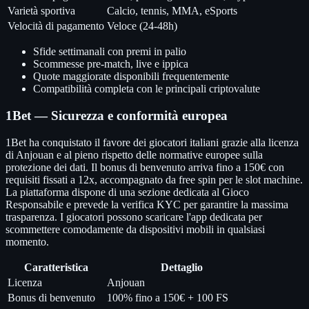
Varietà sportiva
Calcio, tennis, MMA, eSports
Velocità di pagamento
Veloce (24-48h)
Sfide settimanali con premi in palio
Scommesse pre-match, live e ippica
Quote maggiorate disponibili frequentemente
Compatibilità completa con le principali criptovalute
1Bet — Sicurezza e conformità europea
1Bet ha conquistato il favore dei giocatori italiani grazie alla licenza
di Anjouan e al pieno rispetto delle normative europee sulla
protezione dei dati. Il bonus di benvenuto arriva fino a 150€ con
requisiti fissati a 12x, accompagnato da free spin per le slot machine.
La piattaforma dispone di una sezione dedicata al Gioco
Responsabile e prevede la verifica KYC per garantire la massima
trasparenza. I giocatori possono scaricare l'app dedicata per
scommettere comodamente da dispositivi mobili in qualsiasi
momento.
Caratteristica
Dettaglio
Licenza
Anjouan
Bonus di benvenuto
100% fino a 150€ + 100 FS