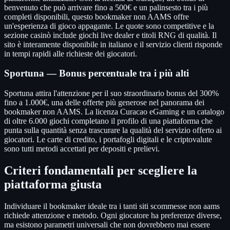
benvenuto che può arrivare fino a 500€ e un palinsesto tra i più
completi disponibili, questo bookmaker non AAMS offre
un'esperienza di gioco appagante. Le quote sono competitive e la
sezione casinò include giochi live dealer e titoli RNG di qualità. Il
sito è interamente disponibile in italiano e il servizio clienti risponde
in tempi rapidi alle richieste dei giocatori.
Sportuna — Bonus percentuale tra i più alti
Sportuna attira l'attenzione per il suo straordinario bonus del 300%
fino a 1.000€, una delle offerte più generose nel panorama dei
bookmaker non AAMS. La licenza Curacao eGaming e un catalogo
di oltre 6.000 giochi completano il profilo di una piattaforma che
punta sulla quantità senza trascurare la qualità del servizio offerto ai
giocatori. Le carte di credito, i portafogli digitali e le criptovalute
sono tutti metodi accettati per depositi e prelievi.
Criteri fondamentali per scegliere la
piattaforma giusta
Individuare il bookmaker ideale tra i tanti siti scommesse non aams
richiede attenzione e metodo. Ogni giocatore ha preferenze diverse,
ma esistono parametri universali che non dovrebbero mai essere