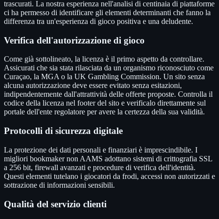
trascurati. La nostra esperienza nell'analisi di centinaia di piattaforme
ci ha permesso di identificare gli elementi determinanti che fanno la
differenza tra un'esperienza di gioco positiva e una deludente.
Verifica dell'autorizzazione di gioco
Come già sottolineato, la licenza è il primo aspetto da controllare.
Assicurati che sia stata rilasciata da un organismo riconosciuto come
Curaçao, la MGA o la UK Gambling Commission. Un sito senza
alcuna autorizzazione deve essere evitato senza esitazioni,
indipendentemente dall'attrattività delle offerte proposte. Controlla il
codice della licenza nel footer del sito e verificalo direttamente sul
portale dell'ente regolatore per avere la certezza della sua validità.
Protocolli di sicurezza digitale
La protezione dei dati personali e finanziari è imprescindibile. I
migliori bookmaker non AAMS adottano sistemi di crittografia SSL
a 256 bit, firewall avanzati e procedure di verifica dell'identità.
Questi elementi tutelano i giocatori da frodi, accessi non autorizzati e
sottrazione di informazioni sensibili.
Qualità del servizio clienti