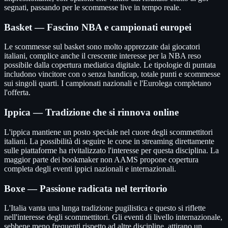
segnati, passando per le scommesse live in tempo reale.
Basket — Fascino NBA e campionati europei
Le scommesse sul basket sono molto apprezzate dai giocatori
italiani, complice anche il crescente interesse per la NBA reso
possibile dalla copertura mediatica digitale. Le tipologie di puntata
includono vincitore con o senza handicap, totale punti e scommesse
sui singoli quarti. I campionati nazionali e l'Eurolega completano
l'offerta.
Ippica — Tradizione che si rinnova online
L'ippica mantiene un posto speciale nel cuore degli scommettitori
italiani. La possibilità di seguire le corse in streaming direttamente
sulle piattaforme ha rivitalizzato l'interesse per questa disciplina. La
maggior parte dei bookmaker non AAMS propone copertura
completa degli eventi ippici nazionali e internazionali.
Boxe — Passione radicata nel territorio
L'Italia vanta una lunga tradizione pugilistica e questo si riflette
nell'interesse degli scommettitori. Gli eventi di livello internazionale,
sebbene meno frequenti rispetto ad altre discipline, attirano un