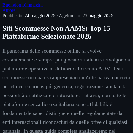
Buongiorno
Immagini
Autore
Pubblicato: 24 maggio 2026
·
Aggiornato: 25 maggio 2026
Siti Scommesse Non AAMS: Top 15
Piattaforme Selezionate 2026
Il panorama delle scommesse online si evolve
costantemente e sempre più giocatori italiani si rivolgono a
piattaforme operative al di fuori del circuito ADM. I siti
scommesse non aams rappresentano un'alternativa concreta
per chi cerca bonus più generosi, registrazione rapida e la
possibilità di utilizzare criptovalute. Tuttavia, non tutte le
piattaforme senza licenza italiana sono affidabili: è
fondamentale saper distinguere quelle regolamentate da
enti internazionali riconosciuti da quelle prive di qualsiasi
garanzia. In questa guida completa analizzeremo nel