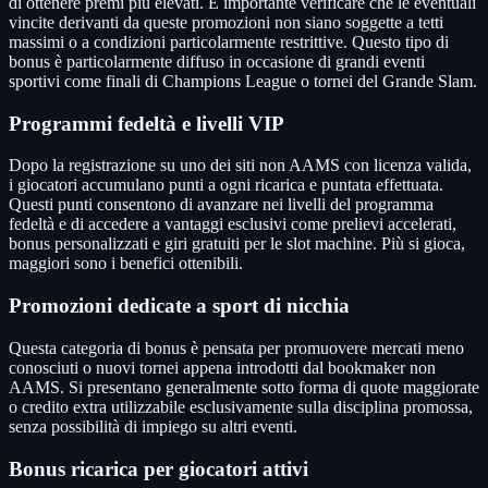
di ottenere premi più elevati. È importante verificare che le eventuali
vincite derivanti da queste promozioni non siano soggette a tetti
massimi o a condizioni particolarmente restrittive. Questo tipo di
bonus è particolarmente diffuso in occasione di grandi eventi
sportivi come finali di Champions League o tornei del Grande Slam.
Programmi fedeltà e livelli VIP
Dopo la registrazione su uno dei siti non AAMS con licenza valida,
i giocatori accumulano punti a ogni ricarica e puntata effettuata.
Questi punti consentono di avanzare nei livelli del programma
fedeltà e di accedere a vantaggi esclusivi come prelievi accelerati,
bonus personalizzati e giri gratuiti per le slot machine. Più si gioca,
maggiori sono i benefici ottenibili.
Promozioni dedicate a sport di nicchia
Questa categoria di bonus è pensata per promuovere mercati meno
conosciuti o nuovi tornei appena introdotti dal bookmaker non
AAMS. Si presentano generalmente sotto forma di quote maggiorate
o credito extra utilizzabile esclusivamente sulla disciplina promossa,
senza possibilità di impiego su altri eventi.
Bonus ricarica per giocatori attivi