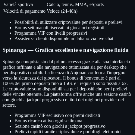
Varietà sportiva
Calcio, tennis, MMA, eSports
Velocità di pagamento
Veloce (24-48h)
Possibilità di utilizzare criptovalute per depositi e prelievi
Bonus settimanali riservati ai giocatori registrati
Programma VIP con livelli progressivi
Assistenza clienti disponibile in italiano via live chat
Spinanga — Grafica eccellente e navigazione fluida
Spinanga conquista sin dal primo accesso grazie alla sua interfaccia
grafica raffinata e alla navigazione ottimizzata sia per desktop che
per dispositivi mobili. La licenza di Anjouan conferma l'impegno
verso la sicurezza dei giocatori. Il bonus di benvenuto è pari al
100% del primo deposito fino a 150€ e i requisiti sono fissati a 6x.
Le criptovalute sono disponibili sia per i depositi che per i prelievi
delle vincite ottenute. La piattaforma offre anche una sezione casinò
con giochi a jackpot progressivo e titoli dei migliori provider del
settore.
Programma VIP esclusivo con premi dedicati
Bonus ricarica attivo ogni settimana
Sezione casinò con giochi a jackpot progressivo
Prelievi rapidi tramite criptovalute e portafogli elettronici