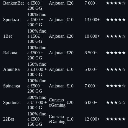
BankonBet
a €500 +
Anjouan
€20
7 000+
★★★★☆
200 GG
100% fino
Sportaza
a €500 +
Anjouan
€10
13 000+
★★★★★
200 GG
100% fino
1Bet
a 150€ +
Anjouan
€20
10 000+
★★★★☆
100 GG
100% fino
Rabona
a €500 +
Anjouan
€20
8 500+
★★★★★
200 GG
150% fino
AmunRa
a €3 000 +
Anjouan
€10
5 000+
★★★★☆
100 GG
100% fino
Spinanga
a €500 +
Anjouan
€10
7 000+
★★★★☆
200 GG
300% fino
Curacao
Sportuna
a €1 000 +
€20
6 000+
★★★☆☆
eGaming
100 GG
100% fino
Curacao
22Bet
a €500 +
€10
12 000+
★★★★★
eGaming
150 GG