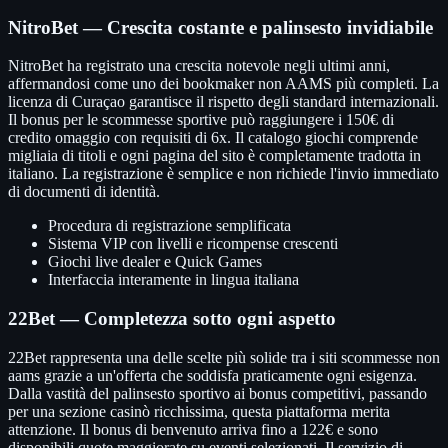
NitroBet — Crescita costante e palinsesto invidiabile
NitroBet ha registrato una crescita notevole negli ultimi anni,
affermandosi come uno dei bookmaker non AAMS più completi. La
licenza di Curaçao garantisce il rispetto degli standard internazionali.
Il bonus per le scommesse sportive può raggiungere i 150€ di
credito omaggio con requisiti di 6x. Il catalogo giochi comprende
migliaia di titoli e ogni pagina del sito è completamente tradotta in
italiano. La registrazione è semplice e non richiede l'invio immediato
di documenti di identità.
Procedura di registrazione semplificata
Sistema VIP con livelli e ricompense crescenti
Giochi live dealer e Quick Games
Interfaccia interamente in lingua italiana
22Bet — Completezza sotto ogni aspetto
22Bet rappresenta una delle scelte più solide tra i siti scommesse non
aams grazie a un'offerta che soddisfa praticamente ogni esigenza.
Dalla vastità del palinsesto sportivo ai bonus competitivi, passando
per una sezione casinò ricchissima, questa piattaforma merita
attenzione. Il bonus di benvenuto arriva fino a 122€ e sono
disponibili quote maggiorate su eventi selezionati. Il servizio di