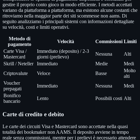
gestire il proprio conto gioco in modo efficiente. I metodi accettati
variano da piattaforma a piattaforma, ma esistono alcune costanti che
ritroviamo nella maggior parte dei siti scommesse non aams. Di
seguito analizziamo i principali sistemi con informazioni dettagliate
su velocità, costi e limiti operativi.
Metodo di
Velocità
Commissioni
Limiti
pagamento
Carte Visa /
Immediato (deposito) / 2-3
Nessuna
Alti
Mastercard
giorni (prelievo)
Skrill / Neteller
Immediato
Medie
Medi
Molto
Criptovalute
Veloce
Basse
alti
Voucher
Immediato
Nessuna
Medi
prepagati
Bonifico
Lento
Possibili costi
Alti
bancario
Carte di credito e debito
Le carte dei circuiti Visa e Mastercard sono accettate nella quasi
totalità dei bookmaker non AAMS. Il deposito avviene in tempo
reale senza commissioni, mentre per i prelievi è necessario attendere