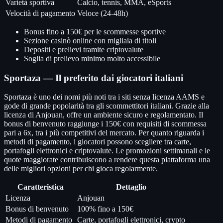
Varietà sportiva
Calcio, tennis, MMA, eSports
Velocità di pagamento
Veloce (24-48h)
Bonus fino a 150€ per le scommesse sportive
Sezione casinò online con migliaia di titoli
Depositi e prelievi tramite criptovalute
Soglia di prelievo minimo molto accessibile
Sportaza — Il preferito dai giocatori italiani
Sportaza è uno dei nomi più noti tra i siti senza licenza AAMS e
gode di grande popolarità tra gli scommettitori italiani. Grazie alla
licenza di Anjouan, offre un ambiente sicuro e regolamentato. Il
bonus di benvenuto raggiunge i 150€ con requisiti di scommessa
pari a 6x, tra i più competitivi del mercato. Per quanto riguarda i
metodi di pagamento, i giocatori possono scegliere tra carte,
portafogli elettronici e criptovalute. Le promozioni settimanali e le
quote maggiorate contribuiscono a rendere questa piattaforma una
delle migliori opzioni per chi gioca regolarmente.
Caratteristica
Dettaglio
Licenza
Anjouan
Bonus di benvenuto
100% fino a 150€
Metodi di pagamento
Carte, portafogli elettronici, crypto