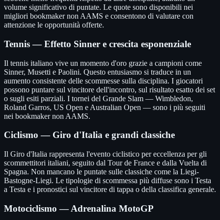
volume significativo di puntate. Le quote sono disponibili nei
migliori bookmaker non AAMS e consentono di valutare con
attenzione le opportunità offerte.
Tennis — Effetto Sinner e crescita esponenziale
Il tennis italiano vive un momento d'oro grazie a campioni come
Sinner, Musetti e Paolini. Questo entusiasmo si traduce in un
aumento consistente delle scommesse sulla disciplina. I giocatori
possono puntare sul vincitore dell'incontro, sul risultato esatto dei set
o sugli esiti parziali. I tornei del Grande Slam — Wimbledon,
Roland Garros, US Open e Australian Open — sono i più seguiti
nei bookmaker non AAMS.
Ciclismo — Giro d'Italia e grandi classiche
Il Giro d'Italia rappresenta l'evento ciclistico per eccellenza per gli
scommettitori italiani, seguito dal Tour de France e dalla Vuelta di
Spagna. Non mancano le puntate sulle classiche come la Liegi-
Bastogne-Liegi. Le tipologie di scommessa più diffuse sono i Testa
a Testa e i pronostici sul vincitore di tappa o della classifica generale.
Motociclismo — Adrenalina MotoGP