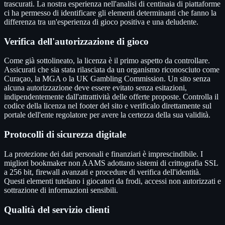
trascurati. La nostra esperienza nell'analisi di centinaia di piattaforme
ci ha permesso di identificare gli elementi determinanti che fanno la
differenza tra un'esperienza di gioco positiva e una deludente.
Verifica dell'autorizzazione di gioco
Come già sottolineato, la licenza è il primo aspetto da controllare.
Assicurati che sia stata rilasciata da un organismo riconosciuto come
Curaçao, la MGA o la UK Gambling Commission. Un sito senza
alcuna autorizzazione deve essere evitato senza esitazioni,
indipendentemente dall'attrattività delle offerte proposte. Controlla il
codice della licenza nel footer del sito e verificalo direttamente sul
portale dell'ente regolatore per avere la certezza della sua validità.
Protocolli di sicurezza digitale
La protezione dei dati personali e finanziari è imprescindibile. I
migliori bookmaker non AAMS adottano sistemi di crittografia SSL
a 256 bit, firewall avanzati e procedure di verifica dell'identità.
Questi elementi tutelano i giocatori da frodi, accessi non autorizzati e
sottrazione di informazioni sensibili.
Qualità del servizio clienti