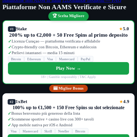
piattaforme non ADM in Italia
12
Domande frequenti — FAQ
Piattaforme Non AAMS Verificate e Sicure
🏆 Scelta Migliore
Stake
5.0
★
#1
200% up to €2,000 + 50 Free Spins al primo deposito
Licenza Curaçao — piattaforma verificata e affidabile
✓
Crypto-friendly con Bitcoin, Ethereum e stablecoin
✓
Prelievi istantanei — media 15 minuti
✓
Bitcoin
Ethereum
Visa
Mastercard
PayPal
Play Now →
18+ | Gamble responsibly | T&C Apply
🎰 Miglior Bonus
1xBet
4.9
★
#2
100% up to €1,500 + 150 Free Spins su slot selezionate
Bonus benvenuto più generoso della lista
✓
Scommesse sportive + casino live con 300+ tavoli
✓
App mobile nativa per iOS e Android
✓
Visa
Mastercard
Skrill
Neteller
Bitcoin