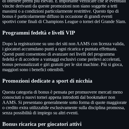
di ottenere premi più elevati. È importante verificare che le eventuali
vincite derivanti da queste promozioni non siano soggette a tetti
massimi o a condizioni particolarmente restrittive. Questo tipo di
bonus è particolarmente diffuso in occasione di grandi eventi
sportivi come finali di Champions League o tornei del Grande Slam.
Programmi fedeltà e livelli VIP
Dopo la registrazione su uno dei siti non AAMS con licenza valida,
i giocatori accumulano punti a ogni ricarica e puntata effettuata.
Questi punti consentono di avanzare nei livelli del programma
fedeltà e di accedere a vantaggi esclusivi come prelievi accelerati,
bonus personalizzati e giri gratuiti per le slot machine. Più si gioca,
maggiori sono i benefici ottenibili.
Promozioni dedicate a sport di nicchia
Questa categoria di bonus è pensata per promuovere mercati meno
conosciuti o nuovi tornei appena introdotti dal bookmaker non
AAMS. Si presentano generalmente sotto forma di quote maggiorate
o credito extra utilizzabile esclusivamente sulla disciplina promossa,
senza possibilità di impiego su altri eventi.
Bonus ricarica per giocatori attivi