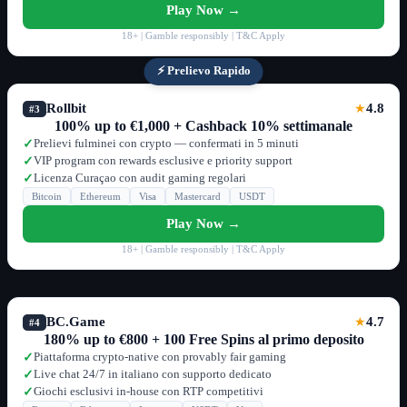
Play Now →
18+ | Gamble responsibly | T&C Apply
⚡ Prelievo Rapido
Rollbit
4.8
★
#3
100% up to €1,000 + Cashback 10% settimanale
Prelievi fulminei con crypto — confermati in 5 minuti
✓
VIP program con rewards esclusive e priority support
✓
Licenza Curaçao con audit gaming regolari
✓
Bitcoin
Ethereum
Visa
Mastercard
USDT
Play Now →
18+ | Gamble responsibly | T&C Apply
BC.Game
4.7
★
#4
180% up to €800 + 100 Free Spins al primo deposito
Piattaforma crypto-native con provably fair gaming
✓
Live chat 24/7 in italiano con supporto dedicato
✓
Giochi esclusivi in-house con RTP competitivi
✓