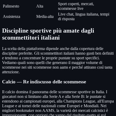
Sport coperti, mercati,
Palinsesto
Alta
scommesse live
Live chat, lingua italiana, tempi
Assistenza
Media-alta
di risposta
Discipline sportive più amate dagli
scommettitori italiani
La scelta della piattaforma dipende anche dalla copertura delle
discipline preferite. Gli scommettitori italiani hanno gusti ben definiti
e tendono a concentrare le proprie puntate su sport specifici.
Vediamo quali sono quelli che generano il maggior volume di
scommesse nei siti scommesse non aams e perché attirano così tanta
attenzione.
Calcio — Re indiscusso delle scommesse
Il calcio domina il panorama delle scommesse sportive in Italia. I
giocatori non si limitano alla Serie A e alla Serie B: le puntate si
estendono ai campionati europei, alla Champions League, all'Europa
League e ai tornei delle nazionali come Europei e Mondiali. Nei
migliori bookmaker non AAMS, la varietà dei mercati calcistici è
impressionante, con opzioni che vanno dal risultato esatto ai gol