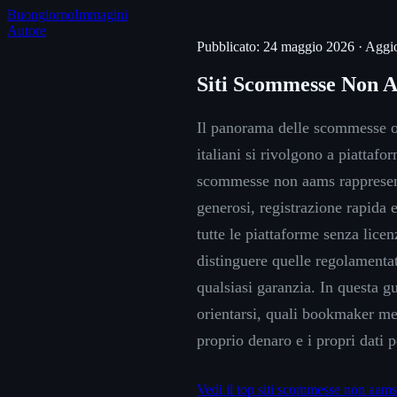
Buongiorno
Immagini
Autore
Pubblicato: 24 maggio 2026
·
Aggio
Siti Scommesse Non A
Il panorama delle scommesse on
italiani si rivolgono a piattafo
scommesse non aams rappresent
generosi, registrazione rapida e
tutte le piattaforme senza licen
distinguere quelle regolamentat
qualsiasi garanzia. In questa 
orientarsi, quali bookmaker meri
proprio denaro e i propri dati p
Vedi il top siti scommesse non aa