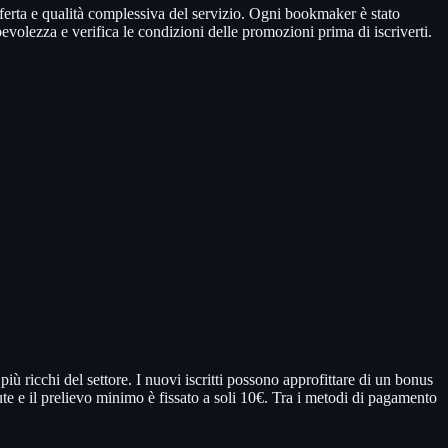
offerta e qualità complessiva del servizio. Ogni bookmaker è stato
volezza e verifica le condizioni delle promozioni prima di iscriverti.
 ricchi del settore. I nuovi iscritti possono approfittare di un bonus
te e il prelievo minimo è fissato a soli 10€. Tra i metodi di pagamento