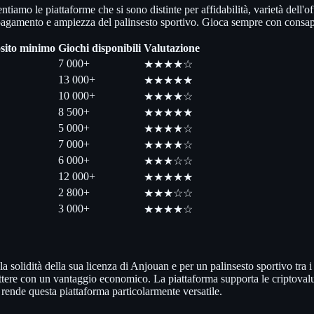
tiamo le piattaforme che si sono distinte per affidabilità, varietà dell'
i pagamento e ampiezza del palinsesto sportivo. Gioca sempre con consape
sito minimo
Giochi disponibili
Valutazione
7 000+
★★★★☆
13 000+
★★★★★
10 000+
★★★★☆
8 500+
★★★★★
5 000+
★★★★☆
7 000+
★★★★☆
6 000+
★★★☆☆
12 000+
★★★★★
2 800+
★★★☆☆
3 000+
★★★★☆
dità della sua licenza di Anjouan e per un palinsesto sportivo tra i più
ettere con un vantaggio economico. La piattaforma supporta le criptovalu
he rende questa piattaforma particolarmente versatile.