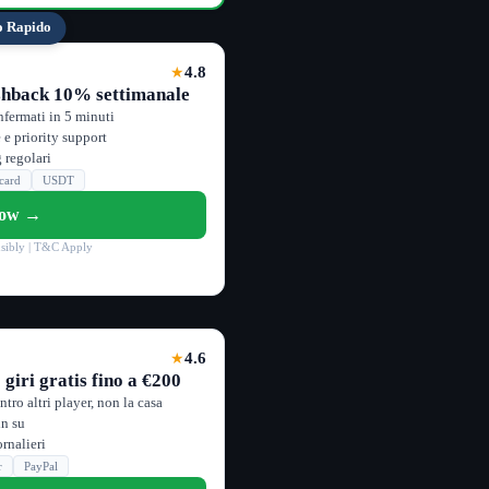
o Rapido
4.8
★
shback 10% settimanale
nfermati in 5 minuti
e priority support
 regolari
card
USDT
Now →
sibly | T&C Apply
4.6
★
iri gratis fino a €200
ro altri player, non la casa
n su
rnalieri
r
PayPal