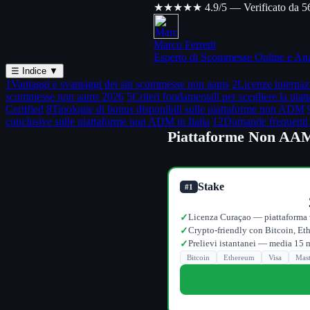
★★★★★
4.9/5 — Verificato da 56
Marco Ferretti
Esperto di Scommesse Online e An
☰
Indice
▼
1
Vantaggi e svantaggi dei siti scommesse non aams
2
Licenze internaz
scommesse non aams 2026
5
Criteri fondamentali per scegliere la piat
Certified
8
Tipologie di bonus disponibili sulle piattaforme non ADM
conclusive sulle piattaforme non ADM in Italia
12
Domande frequent
Piattaforme Non AAMS
Stake
#1
Licenza Curaçao — piattaforma ve
✓
Crypto-friendly con Bitcoin, Et
✓
Prelievi istantanei — media 15 
✓
Bitcoin
Ethereum
Visa
Mast