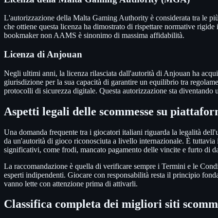
L'autorizzazione della Malta Gaming Authority è considerata tra le più
che ottiene questa licenza ha dimostrato di rispettare normative rigide i
bookmaker non AAMS è sinonimo di massima affidabilità.
Licenza di Anjouan
Negli ultimi anni, la licenza rilasciata dall'autorità di Anjouan ha 
giurisdizione per la sua capacità di garantire un equilibrio tra regolame
protocolli di sicurezza digitale. Questa autorizzazione sta diventando 
Aspetti legali delle scommesse su piatta
Una domanda frequente tra i giocatori italiani riguarda la legalità dell'
da un'autorità di gioco riconosciuta a livello internazionale. È tuttavi
significativi, come frodi, mancato pagamento delle vincite e furto di da
La raccomandazione è quella di verificare sempre i Termini e le Condizi
esperti indipendenti. Giocare con responsabilità resta il principio fo
vanno lette con attenzione prima di attivarli.
Classifica completa dei migliori siti scom