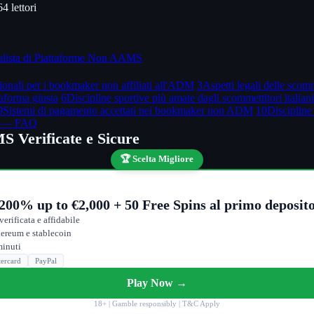
4 lettori
alista di Piattaforme Non AAMS
ionali per i bookmaker non affiliati all'ADM
3
Aspetti legali delle sc
taforma giusta
6
Discipline sportive più amate dagli scommettitori italiani
9
Sistemi di pagamento accettati nei bookmaker non ADM
10
Discipline
i — FAQ
 Verificate e Sicure
🏆 Scelta Migliore
200% up to €2,000 + 50 Free Spins al primo deposit
rificata e affidabile
hereum e stablecoin
minuti
ercard
PayPal
Play Now →
18+ | Gamble responsibly | T&C Apply