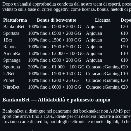
Dopo un'analisi approfondita condotta dal nostro team di esperti, presen
valutato sulla base di criteri oggettivi come licenza, bonus, metodi d
Piattaforma
Bonus di benvenuto
Licenza
Depo
BankonBet
100% fino a €500 + 200 GG
Anjouan
€20
Sportaza
100% fino a €500 + 200 GG
Anjouan
€10
1Bet
100% fino a 150€ + 100 GG
Anjouan
€20
Rabona
100% fino a €500 + 200 GG
Anjouan
€20
AmunRa
150% fino a €3 000 + 100 GG
Anjouan
€10
Spinanga
100% fino a €500 + 200 GG
Anjouan
€10
Sportuna
300% fino a €1 000 + 100 GG
Curacao eGaming
€20
22Bet
100% fino a €500 + 150 GG
Curacao eGaming
€10
Pribet
100% fino a €200 + 25 GG
Curacao eGaming
€20
NitroBet
100% fino a €600 + 100 GG
Curacao eGaming
€20
BankonBet — Affidabilità e palinsesto ampio
BankonBet si distingue nel panorama dei bookmaker non AAMS per la soli
sport che arriva fino a 150€, ideale per chi desidera iniziare a scomm
troviamo carte di credito, portafogli elettronici e monete digitali, il c