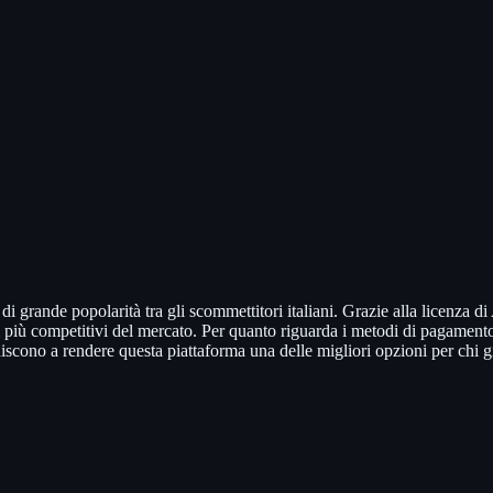
i grande popolarità tra gli scommettitori italiani. Grazie alla licenza d
più competitivi del mercato. Per quanto riguarda i metodi di pagamento, i
iscono a rendere questa piattaforma una delle migliori opzioni per chi 