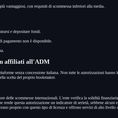
iù vantaggiosi, con requisiti di scommessa inferiori alla media.
trarsi e depositare fondi.
i pagamento non è disponibile.
na.
n affiliati all'ADM
ttaforme senza concessione italiana. Non tutte le autorizzazioni hanno l
nella scelta del proprio bookmaker.
tore delle scommesse internazionali. L'ente verifica la solidità finanziaria d
 che rende questa autorizzazione un indicatore di serietà, sebbene alcuni 
rano proprio con questo tipo di licenza e offrono servizi di alto livello a