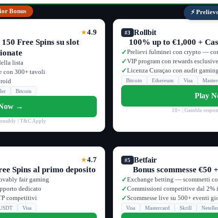
ior Bonus
⚡ Preliev
Rollbit
4.9
★
#3
150 Free Spins su slot
100% up to €1,000 + Ca
zionate
Prelievi fulminei con crypto — co
✓
VIP program con rewards esclusive 
✓
lla lista
Licenza Curaçao con audit gaming
✓
e con 300+ tavoli
droid
Bitcoin
Ethereum
Visa
Master
ler
Bitcoin
Play 
 Now →
18+ | Gamble respon
onsibly | T&C Apply
Betfair
4.7
★
#5
ee Spins al primo deposito
Bonus scommesse €50 + g
rovably fair gaming
Exchange betting — scommetti cont
✓
upporto dedicato
Commissioni competitive dal 2% i
✓
TP competitivi
Scommesse live su 500+ eventi gio
✓
USDT
Visa
Visa
Mastercard
Skrill
Netelle