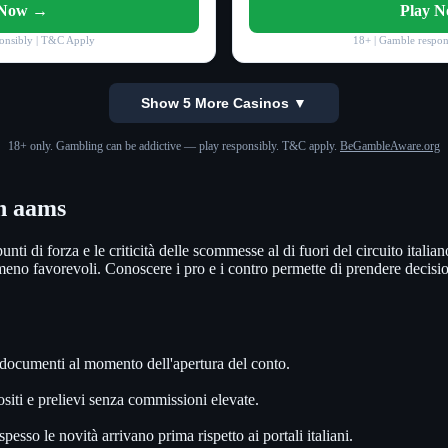
 Now →
Play 
onsibly | T&C Apply
18+ | Gamble respon
Show 5 More Casinos ▼
18+ only. Gambling can be addictive — play responsibly. T&C apply.
BeGambleAware.org
on aams
ti di forza e le criticità delle scommesse al di fuori del circuito italian
eno favorevoli. Conoscere i pro e i contro permette di prendere decisioni
re documenti al momento dell'apertura del conto.
ositi e prelievi senza commissioni elevate.
so le novità arrivano prima rispetto ai portali italiani.